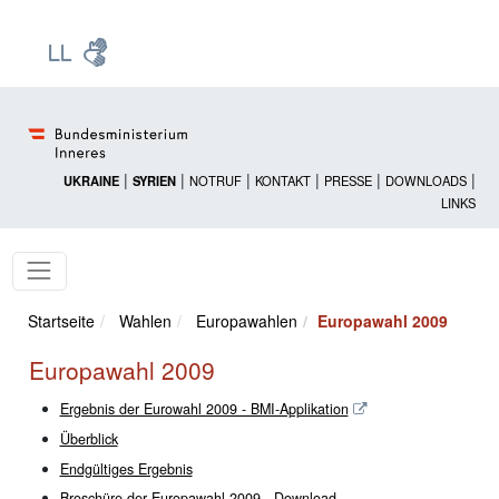
Zur Startseite: [Alt] +
Zum Hauptmenü: [Alt] +
Zum Headermenü: [Alt] +
Zum Inhalt: [Alt] +
Zum rechten Bereichsmenü: [Alt] +
Zur Sitemap: [Alt] +
Zum Footer: [Alt] +
[3]
[6]
[5]
[0]
[1]
[2]
[4]
|
|
|
|
|
|
UKRAINE
SYRIEN
NOTRUF
KONTAKT
PRESSE
DOWNLOADS
LINKS
Startseite
Wahlen
Europawahlen
Europawahl 2009
Europawahl 2009
Ergebnis der Eurowahl 2009 - BMI-Applikation
Überblick
Endgültiges Ergebnis
Broschüre der Europawahl 2009 - Download