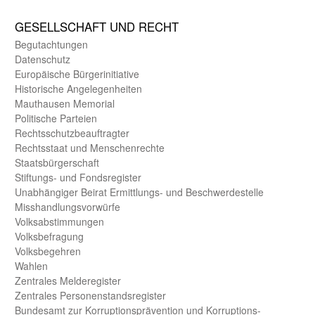
GE­SELL­SCHAFT UND RECHT
Begut­achtungen
Daten­schutz
Europäische Bürger­initiative
Historische Angelegen­heiten
Mauthausen Memorial
Politische Parteien
Rechts­schutz­beauftragter
Rechts­staat und Menschen­rechte
Staats­bürger­schaft
Stiftungs- und Fonds­register
Unab­hängiger Beirat Ermittlungs- und Beschwerde­stelle
Misshandlungs­vorwürfe
Volks­abstimmungen
Volks­befragung
Volks­begehren
Wahlen
Zentrales Melde­register
Zentrales Personen­stands­register
Bundes­amt zur Korrup­tions­prävention und Korrup­tions­