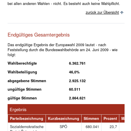
bei allen anderen Wahlen - nicht. Es besteht auch keine Wahlpflicht.
zurück zur Übersicht
Endgültiges Gesamtergebnis
Das endgültige Ergebnis der Europawahl 2009 lautet - nach
Feststellung durch die Bundeswahlbehörde am 24. Juni 2009 - wie
folgt:
Wahlberechtigte
6.362.761
Wahlbeteiligung
46,0%
abgegebene Stimmen
2.925.132
ungültige Stimmen
60.511
gültige Stimmen
2.864.621
Ergebnis
Parteibezeichnung
Kurzbezeichnung
Stimmen
Prozent
Mand
Sozialdemokratische
SPÖ
680.041
23,7
4