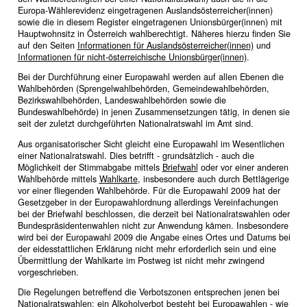
Europa-Wählerevidenz eingetragenen Auslandsösterreicher(innen)
sowie die in diesem Register eingetragenen Unionsbürger(innen) mit
Hauptwohnsitz in Österreich wahlberechtigt. Näheres hierzu finden Sie
auf den Seiten
Informationen für Auslandsösterreicher(innen)
und
Informationen für nicht-österreichische Unionsbürger(innen)
.
Bei der Durchführung einer Europawahl werden auf allen Ebenen die
Wahlbehörden (Sprengelwahlbehörden, Gemeindewahlbehörden,
Bezirkswahlbehörden, Landeswahlbehörden sowie die
Bundeswahlbehörde) in jenen Zusammensetzungen tätig, in denen sie
seit der zuletzt durchgeführten Nationalratswahl im Amt sind.
Aus organisatorischer Sicht gleicht eine Europawahl im Wesentlichen
einer Nationalratswahl. Dies betrifft - grundsätzlich - auch die
Möglichkeit der Stimmabgabe mittels
Briefwahl
oder vor einer anderen
Wahlbehörde mittels
Wahlkarte
, insbesondere auch durch Bettlägerige
vor einer fliegenden Wahlbehörde. Für die Europawahl 2009 hat der
Gesetzgeber in der Europawahlordnung allerdings Vereinfachungen
bei der Briefwahl beschlossen, die derzeit bei Nationalratswahlen oder
Bundespräsidentenwahlen nicht zur Anwendung kämen. Insbesondere
wird bei der Europawahl 2009 die Angabe eines Ortes und Datums bei
der eidesstattlichen Erklärung nicht mehr erforderlich sein und eine
Übermittlung der Wahlkarte im Postweg ist nicht mehr zwingend
vorgeschrieben.
Die Regelungen betreffend die Verbotszonen entsprechen jenen bei
Nationalratswahlen; ein Alkoholverbot besteht bei Europawahlen - wie