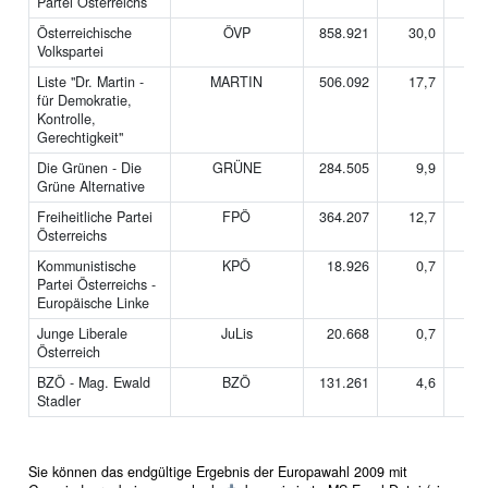
Partei Österreichs
Österreichische
ÖVP
858.921
30,0
6
Volkspartei
Liste "Dr. Martin -
MARTIN
506.092
17,7
3
für Demokratie,
Kontrolle,
Gerechtigkeit"
Die Grünen - Die
GRÜNE
284.505
9,9
2
Grüne Alternative
Freiheitliche Partei
FPÖ
364.207
12,7
2
Österreichs
Kommunistische
KPÖ
18.926
0,7
0
Partei Österreichs -
Europäische Linke
Junge Liberale
JuLis
20.668
0,7
0
Österreich
BZÖ - Mag. Ewald
BZÖ
131.261
4,6
0
Stadler
Sie können das endgültige Ergebnis der Europawahl 2009 mit