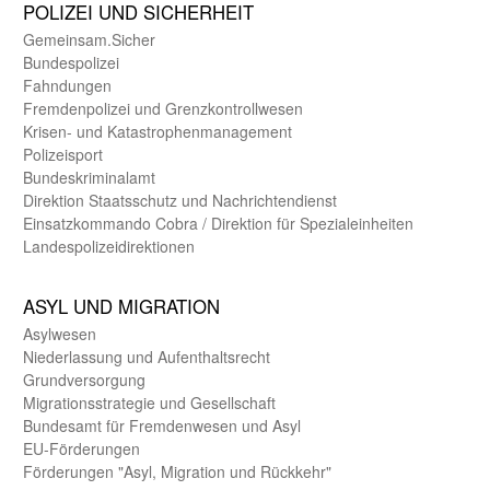
POLIZEI UND SICHER­HEIT
Gemein­sam.Sicher
Bundes­polizei
Fahndungen
Fremdenpolizei und Grenzkontrollwesen
Krisen- und Katastrophen­management
Polizeisport
Bundes­kriminal­amt
Direktion Staats­schutz und Nach­richten­dienst
Einsatz­kommando Cobra / Direktion für Spezialeinheiten
Landes­polizei­direk­tionen
ASYL UND MIGRA­TION
Asyl­wesen
Nieder­lassung und Aufent­halts­recht
Grund­versorgung
Migrations­strategie und Gesell­schaft
Bundes­amt für Fremden­wesen und Asyl
EU-Förde­rungen
Förderungen "Asyl, Migration und Rückkehr"