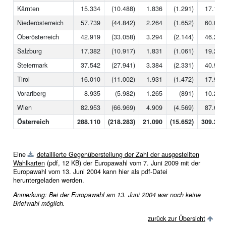
Kärnten
15.334
(10.488)
1.836
(1.291)
17.170
Niederösterreich
57.739
(44.842)
2.264
(1.652)
60.003
Oberösterreich
42.919
(33.058)
3.294
(2.144)
46.213
Salzburg
17.382
(10.917)
1.831
(1.061)
19.213
Steiermark
37.542
(27.941)
3.384
(2.331)
40.926
Tirol
16.010
(11.002)
1.931
(1.472)
17.941
Vorarlberg
8.935
(5.982)
1.265
(891)
10.200
Wien
82.953
(66.969)
4.909
(4.569)
87.682
Österreich
288.110
(218.283)
21.090
(15.652)
309.200
Eine
detaillierte Gegenüberstellung der Zahl der ausgestellten
Wahlkarten
(pdf, 12 KB)
der Europawahl vom 7. Juni 2009 mit der
Europawahl vom 13. Juni 2004 kann hier als pdf-Datei
heruntergeladen werden.
Anmerkung: Bei der Europawahl am 13. Juni 2004 war noch keine
Briefwahl möglich.
zurück zur Übersicht