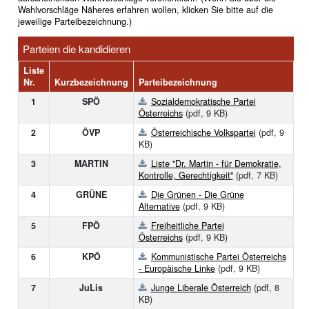
Wahlvorschläge Näheres erfahren wollen, klicken Sie bitte auf die
jeweilige Parteibezeichnung.)
Parteien die kandidieren
Liste
Nr.
Kurzbezeichnung
Parteibezeichnung
1
SPÖ
Sozialdemokratische Partei
Österreichs
(pdf, 9 KB)
2
ÖVP
Österreichische Volkspartei
(pdf, 9
KB)
3
MARTIN
Liste "Dr. Martin - für Demokratie,
Kontrolle, Gerechtigkeit"
(pdf, 7 KB)
4
GRÜNE
Die Grünen - Die Grüne
Alternative
(pdf, 9 KB)
5
FPÖ
Freiheitliche Partei
Österreichs
(pdf, 9 KB)
6
KPÖ
Kommunistische Partei Österreichs
- Europäische Linke
(pdf, 9 KB)
7
JuLis
Junge Liberale Österreich
(pdf, 8
KB)