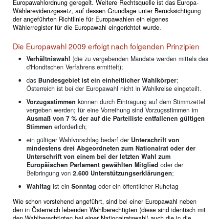
Europawahlordnung geregelt. Weitere Rechtsquelle ist das Europa-
Wählerevidenzgesetz, auf dessen Grundlage unter Berücksichtigung
der angeführten Richtlinie für Europawahlen ein eigenes
Wählerregister für die Europawahl eingerichtet wurde.
Die Europawahl 2009 erfolgt nach folgenden Prinzipien
Verhältniswahl
(die zu vergebenden Mandate werden mittels des
d'Hondtschen Verfahrens ermittelt);
das
Bundesgebiet ist ein einheitlicher Wahlkörper
;
Österreich ist bei der Europawahl nicht in Wahlkreise eingeteilt.
Vorzugsstimmen
können durch Eintragung auf dem Stimmzettel
vergeben werden; für eine Vorreihung sind Vorzugsstimmen im
Ausmaß von 7 % der auf die Parteiliste entfallenen gültigen
Stimmen
erforderlich;
ein gültiger Wahlvorschlag bedarf der
Unterschrift von
mindestens drei Abgeordneten zum Nationalrat oder der
Unterschrift von einem bei der letzten Wahl zum
Europäischen Parlament gewählten Mitglied
oder der
Beibringung von
2.600 Unterstützungserklärungen
;
Wahltag
ist ein
Sonntag
oder ein öffentlicher Ruhetag
Wie schon vorstehend angeführt, sind bei einer Europawahl neben
den in Österreich lebenden Wahlberechtigten (diese sind identisch mit
den Wahlberechtigten bei einer Nationalratswahl) auch die in die