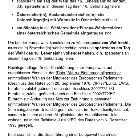
spätestens
am Tag der Wahl das 16. Lebensjahr vollenden
,
d.h.
spätestens
an diesem Tag ihren 16. Geburtstag feiern
Österreicher(in), Auslandsösterreicher(in)
oder
Unionsbürger(in) mit Wohnsitz in Österreich
sind und
am Stichtag
in die
Wählerevidenz/Europa-Wählerevidenz
einer österreichischen Gemeinde eingetragen
sind.
Um bei der Europawahl kandidieren zu können (
passives Wahlrecht
),
muss ein(e) Bewerber(in) wahlberechtigt sein und
spätestens am Tag
der Wahl das 18. Lebensjahr vollendet haben
, d.h. spätestens an
diesem Tag den 18. Geburtstag feiern.
Rechtsgrundlage für die Durchführung einer Europawahl auf
europäischer Ebene ist der
(Rats-)Akt zur Einführung allgemeiner
unmittelbarer Wahlen der Mitglieder des Europäischen Parlaments
(Beschluss des Rates vom 20. September 1976, 76/787/EGKS, EWG,
Euratom, zuletzt geändert durch den Beschluss 2002/772 EG,
Euratom), zuletzt geändert durch den Beschluss 2002/772/EG,
Euratom zur Änderung des Akts zur Einführung allgemeiner
unmittelbarer Wahlen der Mitglieder des Europäischen Parlaments. Die
Stimmabgabe von Unionsbürgern, die nicht im Herkunftsmitgliedstaat,
sondern in einem anderen Mitgliedstaat der Europäischen Union
wohnen, ist in der Richtlinie
93/109/EG des Rates vom 6. Dezember
1993 geregelt
.
Innerstaatlich ist die Durchführung einer Europawahl durch die