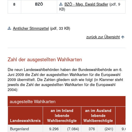
8
BZÖ
BZÖ - Mag. Ewald Stadler
(pdf, 9
KB)
Amtlicher Stimmzettel
(pdf, 33 KB)
zurück zur Übersicht
Zahl der ausgestellten Wahlkarten
Die neun Landeswahlbehörden haben der Bundeswahlbehörde am 6.
Juni 2009 die Zahl der ausgestellten Wahlkarten für die Europawahl
2009 übermittelt. Die Zahlen gliedern sich wie folgt (in Klammer steht
jeweils die Zahl der ausgestellten Wahlkarten für die Europawahl
2004):
ausgestellte Wahlkarten
an im Inland
an im Ausland
lebende
lebende
Landeswahlkreis
Wahlberechtigte
Wahlberechtigte
Ins
Burgenland
9.296
(7.084)
376
(241)
9.672