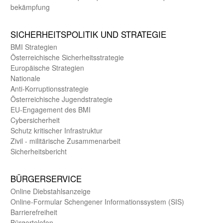
bekämpfung
SICHER­HEITS­POLITIK UND STRATEGIE
BMI Strategien
Öster­reichische Sicherheits­strategie
Europäische Strategien
Nationale
Anti-Korruptions­strategie
Öster­reichische Jugend­strategie
EU-Engagement des BMI
Cybersicherheit
Schutz kritischer Infra­struktur
Zivil - militärische Zusammen­arbeit
Sicherheits­bericht
BÜRGER­SERVICE
Online Diebstahls­anzeige
Online-Formular Schengener Informationssystem (SIS)
Barriere­freiheit
Bürger­telefon