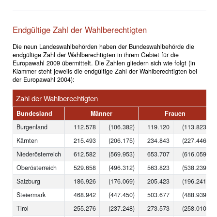
Endgültige Zahl der Wahlberechtigten
Die neun Landeswahlbehörden haben der Bundeswahlbehörde die
endgültige Zahl der Wahlberechtigten in ihrem Gebiet für die
Europawahl 2009 übermittelt. Die Zahlen gliedern sich wie folgt (in
Klammer steht jeweils die endgültige Zahl der Wahlberechtigten bei
der Europawahl 2004):
Zahl der Wahlberechtigten
Bundesland
Männer
Frauen
Burgenland
112.578
(106.382)
119.120
(113.823)
Kärnten
215.493
(206.175)
234.843
(227.446)
Niederösterreich
612.582
(569.953)
653.707
(616.059)
Oberösterreich
529.658
(496.312)
563.823
(538.239)
Salzburg
186.926
(176.069)
205.423
(196.241)
Steiermark
468.942
(447.450)
503.677
(488.939)
Tirol
255.276
(237.248)
273.573
(258.010)