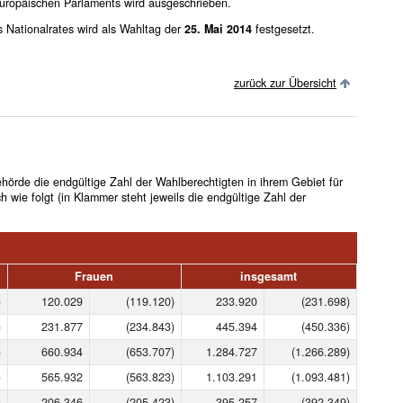
Europäischen Parlaments wird ausgeschrieben.
Nationalrates wird als Wahltag der
25. Mai 2014
festgesetzt.
zurück zur Übersicht
de die endgültige Zahl der Wahlberechtigten in ihrem Gebiet für
h wie folgt (in Klammer steht jeweils die endgültige Zahl der
Frauen
insgesamt
)
120.029
(119.120)
233.920
(231.698)
)
231.877
(234.843)
445.394
(450.336)
)
660.934
(653.707)
1.284.727
(1.266.289)
)
565.932
(563.823)
1.103.291
(1.093.481)
)
206.346
(205.423)
395.257
(392.349)