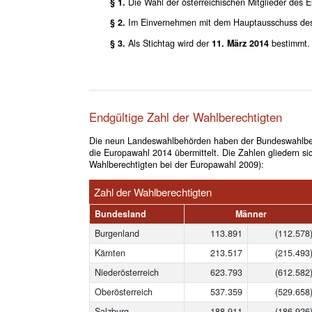
§ 1.
Die Wahl der österreichischen Mitglieder des 
§ 2.
Im Einvernehmen mit dem Hauptausschuss des 
§ 3.
Als Stichtag wird der
11. März 2014
bestimmt.
Endgültige Zahl der Wahlberechtigten
Die neun Landeswahlbehörden haben der Bundeswahlbehör
die Europawahl 2014 übermittelt. Die Zahlen gliedern sic
Wahlberechtigten bei der Europawahl 2009):
Zahl der Wahlberechtigten
Bundesland
Männer
Burgenland
113.891
(112.578
Kärnten
213.517
(215.493
Niederösterreich
623.793
(612.582
Oberösterreich
537.359
(529.658
Salzburg
188.911
(186.926