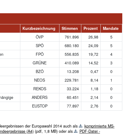
Kurzbezeichnung
Stimmen
Prozent
Mandate
ÖVP
761.896
26,98
5
SPÖ
680.180
24,09
5
en
FPÖ
556.835
19,72
4
GRÜNE
410.089
14,52
3
BZÖ
13.208
0,47
0
NEOS
229.781
8,14
1
REKOS
33.224
1,18
0
hängige
ANDERS
60.451
2,14
0
EUSTOP
77.897
2,76
0
deergebnissen der Europawahl 2014 auch als
komprimierte MS-
ndeergebnisse (A4)
(pdf, 1,8 MB)
oder als
PDF-Datei -