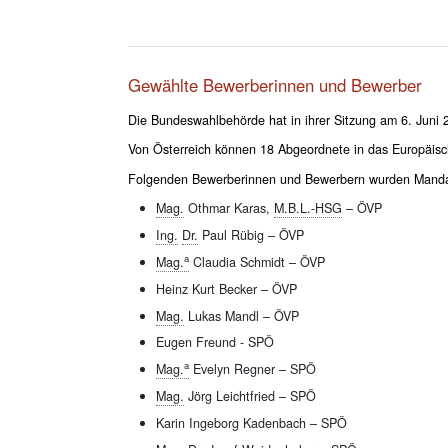
Gewählte Bewerberinnen und Bewerber
Die Bundeswahlbehörde hat in ihrer Sitzung am 6. Juni 2
Von Österreich können 18 Abgeordnete in das Europäis
Folgenden Bewerberinnen und Bewerbern wurden Manda
Mag.
Othmar Karas,
M.B.L.-HSG
– ÖVP
Ing.
Dr.
Paul Rübig – ÖVP
a
Mag.
Claudia Schmidt – ÖVP
Heinz Kurt Becker – ÖVP
Mag.
Lukas Mandl – ÖVP
Eugen Freund - SPÖ
a
Mag.
Evelyn Regner – SPÖ
Mag.
Jörg Leichtfried – SPÖ
Karin Ingeborg Kadenbach – SPÖ