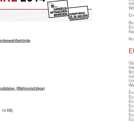
In
Wä
En
Bu
Eu
Na
Ko
Bundeswahlbehörde
E
Üb
Hi
Br
In
Un
Wi
andidaten (Wahlvorschläge)
Eu
Eu
Eu
Eu
Eu
, 13 KB)
Eu
Eu