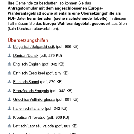
Ihre Gemeinde zu beschaffen, so können Sie das
Antrags
formular mit dem angeschlossenen Europa-
Wähleranlageblatt sowie allenfalls eine Übersetzungshilfe als
PDF-Datei herunterladen (siehe nachstehende Tabelle)
; in diesem
Fall müssen Sie das
Europa-Wähleranlageblatt gesondert
ausfüllen
(kein Durchschreibeverfahren).
Übersetzungshilfen
Bulgarisch/Balgarski esik
(pdf, 906 KB)
Dänisch/Dansk
(pdf, 279 KB)
Englisch/English
(pdf, 342 KB)
Estnisch/Eesti keel
(pdf, 279 KB)
Finnisch/Suomi
(pdf, 279 KB)
Französisch/Français
(pdf, 342 KB)
Griechisch/ellinikí glóssa
(pdf, 801 KB)
Italienisch/italiano
(pdf, 342 KB)
Kroatisch/Hrovatski
(pdf, 906 KB)
Lettisch/Latviešu valoda
(pdf, 801 KB)