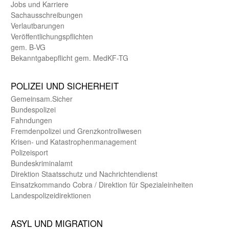
Jobs und Karriere
Sachaus­schreibungen
Verlautbarungen
Veröffentlichungspflichten
gem. B-VG
Bekanntgabepflicht gem. MedKF-TG
POLIZEI UND SICHER­HEIT
Gemein­sam.Sicher
Bundes­polizei
Fahndungen
Fremdenpolizei und Grenzkontrollwesen
Krisen- und Katastrophen­management
Polizeisport
Bundes­kriminal­amt
Direktion Staats­schutz und Nach­richten­dienst
Einsatz­kommando Cobra / Direktion für Spezialeinheiten
Landes­polizei­direk­tionen
ASYL UND MIGRA­TION