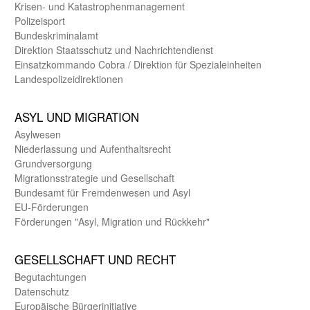
Krisen- und Katastrophen­management
Polizeisport
Bundes­kriminal­amt
Direktion Staats­schutz und Nach­richten­dienst
Einsatz­kommando Cobra / Direktion für Spezialeinheiten
Landes­polizei­direk­tionen
ASYL UND MIGRA­TION
Asyl­wesen
Nieder­lassung und Aufent­halts­recht
Grund­versorgung
Migrations­strategie und Gesell­schaft
Bundes­amt für Fremden­wesen und Asyl
EU-Förde­rungen
Förderungen "Asyl, Migration und Rückkehr"
GE­SELL­SCHAFT UND RECHT
Begut­achtungen
Daten­schutz
Europäische Bürger­initiative