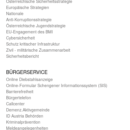
Öster­reichische Sicherheits­strategie
Europäische Strategien
Nationale
Anti-Korruptions­strategie
Öster­reichische Jugend­strategie
EU-Engagement des BMI
Cybersicherheit
Schutz kritischer Infra­struktur
Zivil - militärische Zusammen­arbeit
Sicherheits­bericht
BÜRGER­SERVICE
Online Diebstahls­anzeige
Online-Formular Schengener Informationssystem (SIS)
Barriere­freiheit
Bürger­telefon
Call­center
Demenz.Aktiv­gemeinde
ID Austria Behörden
Kriminal­prävention
Melde­an­ge­le­gen­heiten