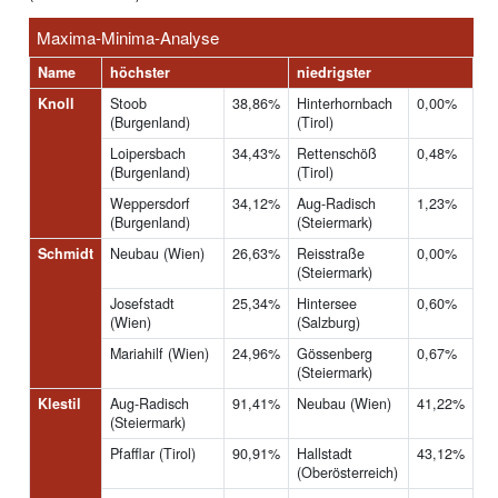
Maxima-Minima-Analyse
Name
höchster
niedrigster
Knoll
Stoob
38,86%
Hinterhornbach
0,00%
(Burgenland)
(Tirol)
Loipersbach
34,43%
Rettenschöß
0,48%
(Burgenland)
(Tirol)
Weppersdorf
34,12%
Aug-Radisch
1,23%
(Burgenland)
(Steiermark)
Schmidt
Neubau (Wien)
26,63%
Reisstraße
0,00%
(Steiermark)
Josefstadt
25,34%
Hintersee
0,60%
(Wien)
(Salzburg)
Mariahilf (Wien)
24,96%
Gössenberg
0,67%
(Steiermark)
Klestil
Aug-Radisch
91,41%
Neubau (Wien)
41,22%
(Steiermark)
Pfafflar (Tirol)
90,91%
Hallstadt
43,12%
(Oberösterreich)