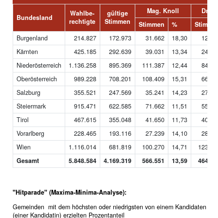
Mag.
Knoll
Dr.
Sc
Wahlbe-
gültige
Bundesland
rechtigte
Stimmen
Stimmen
%
Stimme
Burgenland
214.827
172.973
31.662
18,30
12.24
Kärnten
425.185
292.639
39.031
13,34
24.73
Niederösterreich
1.136.258
895.369
111.387
12,44
84.97
Oberösterreich
989.228
708.201
108.409
15,31
66.64
Salzburg
355.521
247.569
35.241
14,23
27.65
Steiermark
915.471
622.585
71.662
11,51
55.28
Tirol
467.615
355.048
41.650
11,73
40.82
Vorarlberg
228.465
193.116
27.239
14,10
28.90
Wien
1.116.014
681.819
100.270
14,71
123.35
Gesamt
5.848.584
4.169.319
566.551
13,59
464.62
"Hitparade" (Maxima-Minima-Analyse):
Gemeinden mit dem höchsten oder niedrigsten von einem Kandidaten
(einer Kandidatin) erzielten Prozentanteil