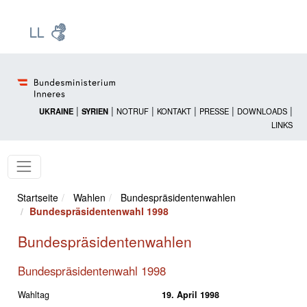
Zur Startseite: [Alt] +
Zum Hauptmenü: [Alt] +
Zum Headermenü: [Alt] +
Zum Inhalt: [Alt] +
Zum rechten Bereichsmenü: [Alt] +
Zur Sitemap: [Alt] +
Zum Footer: [Alt] +
[3]
[6]
[5]
[0]
[1]
[2]
[4]
|
|
|
|
|
|
UKRAINE
SYRIEN
NOTRUF
KONTAKT
PRESSE
DOWNLOADS
LINKS
Startseite
Wahlen
Bundespräsidentenwahlen
Bundespräsidentenwahl 1998
Bundespräsidentenwahlen
Bundespräsidentenwahl 1998
Wahltag
19. April 1998