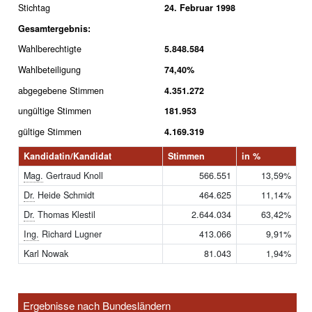
Stichtag
24. Februar 1998
Gesamtergebnis:
Wahlberechtigte
5.848.584
Wahlbeteiligung
74,40%
abgegebene Stimmen
4.351.272
ungültige Stimmen
181.953
gültige Stimmen
4.169.319
Kandidatin/Kandidat
Stimmen
in %
Mag.
Gertraud Knoll
566.551
13,59%
Dr.
Heide Schmidt
464.625
11,14%
Dr.
Thomas Klestil
2.644.034
63,42%
Ing.
Richard Lugner
413.066
9,91%
Karl Nowak
81.043
1,94%
Ergebnisse nach Bundesländern