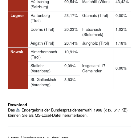
Hüttschlag
90,54%
Mariahilf (Wien)
43,42%
(Salzburg)
Lugner
Rattenberg
23,17%
Gramais (Tirol)
0,00%
(Tirol)
Uderns (Tirol)
20,23%
Flatschach
1,02%
(Steiermark)
Angath (Tirol)
20,14%
Jungholz (Tirol)
1,18%
Nowak
Hinterhornbach
10,91%
(Tirol)
Stallehr
9,09%
insgesamt 17
0,00%
(Vorarlberg)
Gemeinden
St. Gallenkirch
8,63%
(Vorarlberg)
Download
Das
Endergebnis der Bundespräsidentenwahl 1998
(xlsx, 617 KB)
können Sie als MS-Excel-Datei herunterladen.
Letzte Aktualisierung. 1. April 2025