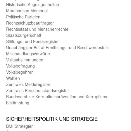
Historische Angelegen­heiten
Mauthausen Memorial
Politische Parteien
Rechts­schutz­beauftragter
Rechts­staat und Menschen­rechte
Staats­bürger­schaft
Stiftungs- und Fonds­register
Unab­hängiger Beirat Ermittlungs- und Beschwerde­stelle
Misshandlungs­vorwürfe
Volks­abstimmungen
Volks­befragung
Volks­begehren
Wahlen
Zentrales Melde­register
Zentrales Personen­stands­register
Bundes­amt zur Korrup­tions­prävention und Korrup­tions­
bekämpfung
SICHER­HEITS­POLITIK UND STRATEGIE
BMI Strategien