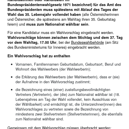
Bundespräsidentenwahlgesetz 1971 bezeichnet) für das Amt des
Bundespräsidenten muss spätestens mit Ablauf des Tages der
Wahl das 35. Lebensjahr vollendet haben
(alle Österreicherinnen
und Österreicher, die spätestens am Wahltag ihren 35. Geburtstag
feiern) und
muss zum Nationalrat wählbar sein
.
Für eine Kandidatur muss ein Wahlvorschlag eingebracht werden.
Wahlvorschläge können zwischen dem Stichtag und dem 37. Tag
vor dem Wahltag, 17.00 Uhr
, bei der
Bundeswahlbehörde
(am Sitz
des Bundesministeriums für Inneres) eingebracht werden.
Ein Wahlvorschlag hat zu enthalten
Vornamen, Familiennamen Geburtsdatum, Geburtsort, Beruf und
Wohnort des Wahlwerbers (der Wahlwerberin);
die Erklärung des Wahlwerbers (der Wahlwerberin), dass er (sie)
der Aufnahme in den Wahlvorschlag zustimmt;
die Bezeichnung eines (einer) zustellungsbevollmächtigten
Vertreters (Vertreterin), der (die) zum Nationalrat wählbar ist (18.
Lebensjahres am Tag der Wahl vollendet, kein Ausschluss von
der Wählbarkeit) und ermächtigt ist, die Unterzeichner(innen) des
Wahlvorschlages zu vertreten sowie die Bezeichnung von
mindestens zwei Stellvertretern (Stellvertreterinnen), die ebenfalls
zum Nationalrat wählbar sind.
Gemeinsam mit dem Wahlvorschlag müssen überbracht werden: