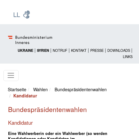
Zur Startseite: [Alt] +
Zum Hauptmenü: [Alt] +
Zum Headermenü: [Alt] +
Zum Inhalt: [Alt] +
Zum rechten Bereichsmenü: [Alt] +
Zur Sitemap: [Alt] +
Zum Footer: [Alt] +
[3]
[6]
[5]
[0]
[1]
[2]
[4]
|
|
|
|
|
|
UKRAINE
SYRIEN
NOTRUF
KONTAKT
PRESSE
DOWNLOADS
LINKS
Startseite
Wahlen
Bundespräsidentenwahlen
Kandidatur
Bundespräsidentenwahlen
Kandidatur
Eine Wahlwerberin oder ein Wahlwerber (so werden
Kandidatinnen oder Kandidaten im