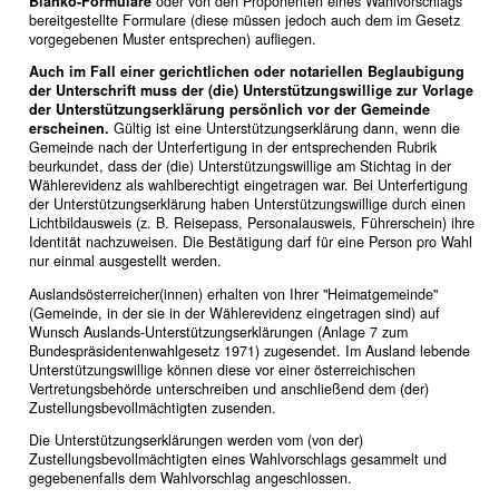
Blanko-Formulare
oder von den Proponenten eines Wahlvorschlags
bereitgestellte Formulare (diese müssen jedoch auch dem im Gesetz
vorgegebenen Muster entsprechen) aufliegen.
Auch im Fall einer gerichtlichen oder notariellen Beglaubigung
der Unterschrift muss der (die) Unterstützungswillige zur Vorlage
der Unterstützungserklärung persönlich vor der Gemeinde
erscheinen.
Gültig ist eine Unterstützungserklärung dann, wenn die
Gemeinde nach der Unterfertigung in der entsprechenden Rubrik
beurkundet, dass der (die) Unterstützungswillige am Stichtag in der
Wählerevidenz als wahlberechtigt eingetragen war. Bei Unterfertigung
der Unterstützungserklärung haben Unterstützungswillige durch einen
Lichtbildausweis (z. B. Reisepass, Personalausweis, Führerschein) ihre
Identität nachzuweisen. Die Bestätigung darf für eine Person pro Wahl
nur einmal ausgestellt werden.
Auslandsösterreicher(innen) erhalten von Ihrer "Heimatgemeinde"
(Gemeinde, in der sie in der Wählerevidenz eingetragen sind) auf
Wunsch Auslands-Unterstützungserklärungen (Anlage 7 zum
Bundespräsidentenwahlgesetz 1971) zugesendet. Im Ausland lebende
Unterstützungswillige können diese vor einer österreichischen
Vertretungsbehörde unterschreiben und anschließend dem (der)
Zustellungsbevollmächtigten zusenden.
Die Unterstützungserklärungen werden vom (von der)
Zustellungsbevollmächtigten eines Wahlvorschlags gesammelt und
gegebenenfalls dem Wahlvorschlag angeschlossen.