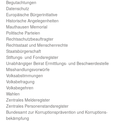
Begut­achtungen
Daten­schutz
Europäische Bürger­initiative
Historische Angelegen­heiten
Mauthausen Memorial
Politische Parteien
Rechts­schutz­beauftragter
Rechts­staat und Menschen­rechte
Staats­bürger­schaft
Stiftungs- und Fonds­register
Unab­hängiger Beirat Ermittlungs- und Beschwerde­stelle
Misshandlungs­vorwürfe
Volks­abstimmungen
Volks­befragung
Volks­begehren
Wahlen
Zentrales Melde­register
Zentrales Personen­stands­register
Bundes­amt zur Korrup­tions­prävention und Korrup­tions­
bekämpfung