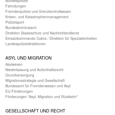
Bundes­polizei
Fahndungen
Fremdenpolizei und Grenzkontrollwesen
Krisen- und Katastrophen­management
Polizeisport
Bundes­kriminal­amt
Direktion Staats­schutz und Nach­richten­dienst
Einsatz­kommando Cobra / Direktion für Spezialeinheiten
Landes­polizei­direk­tionen
ASYL UND MIGRA­TION
Asyl­wesen
Nieder­lassung und Aufent­halts­recht
Grund­versorgung
Migrations­strategie und Gesell­schaft
Bundes­amt für Fremden­wesen und Asyl
EU-Förde­rungen
Förderungen "Asyl, Migration und Rückkehr"
GE­SELL­SCHAFT UND RECHT