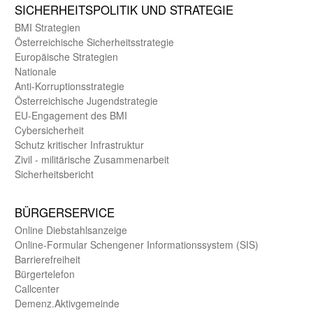
SICHER­HEITS­POLITIK UND STRATEGIE
BMI Strategien
Öster­reichische Sicherheits­strategie
Europäische Strategien
Nationale
Anti-Korruptions­strategie
Öster­reichische Jugend­strategie
EU-Engagement des BMI
Cybersicherheit
Schutz kritischer Infra­struktur
Zivil - militärische Zusammen­arbeit
Sicherheits­bericht
BÜRGER­SERVICE
Online Diebstahls­anzeige
Online-Formular Schengener Informationssystem (SIS)
Barriere­freiheit
Bürger­telefon
Call­center
Demenz.Aktiv­gemeinde