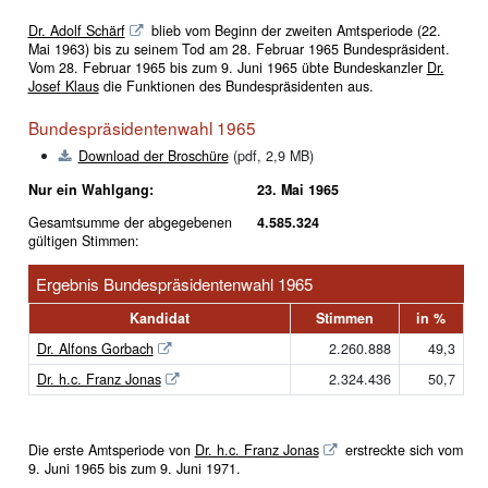
Dr. Adolf Schärf
blieb vom Beginn der zweiten Amtsperiode (22.
Mai 1963) bis zu seinem Tod am 28. Februar 1965 Bundespräsident.
Vom 28. Februar 1965 bis zum 9. Juni 1965 übte Bundeskanzler
Dr.
Josef Klaus
die Funktionen des Bundespräsidenten aus.
Bundespräsidentenwahl 1965
Download der Broschüre
(pdf, 2,9 MB)
Nur ein Wahlgang:
23. Mai 1965
Gesamtsumme der abgegebenen
4.585.324
gültigen Stimmen:
Ergebnis Bundespräsidentenwahl 1965
Kandidat
Stimmen
in %
Dr. Alfons Gorbach
2.260.888
49,3
Dr. h.c. Franz Jonas
2.324.436
50,7
Die erste Amtsperiode von
Dr. h.c. Franz Jonas
erstreckte sich vom
9. Juni 1965 bis zum 9. Juni 1971.