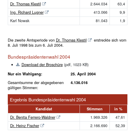
Dr. Thomas Klestil
2.644.034
63,4
Ing. Richard Lugner
413.066
9,9
Karl Nowak
81.043
1,9
Die zweite Amtsperiode von
Dr. Thomas Klestil
erstreckte sich vom
8. Juli 1998 bis zum 6. Juli 2004.
Bundespräsidentenwahl 2004
Download der Broschüre
(pdf, 1023 KB)
Nur ein Wahlgang:
25. April 2004
Gesamtsumme der abgegebenen
4.136.016
gültigen Stimmen:
Ergebnis Bundespräsidentenwahl 2004
Kandidat
Stimmen
in %
Dr. Benita Ferrero-Waldner
1.969.326
47,61
Dr. Heinz Fischer
2.166.690
52,39