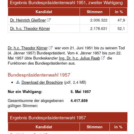
Ergebnis Bundespräsidentenwahl 1951, zweiter Wahlgang
Kandidat
Stimmen
in %
Dr. Heinrich Gleißner
2.006.322
47,9
Dr. h.c. Theodor Körner
2.178.631
52,1
Dr. h.c. Theodor Körner
war vom 21. Juni 1951 bis zu seinem Tod
(4. Jänner 1957) Bundespräsident. Vom 4. Jänner 1957 bis zum 22.
Mai 1957 übte Bundeskanzler
Ing. Dr. h.c. Julius Raab
die
Funktionen des Bundespräsidenten aus.
Bundespräsidentenwahl 1957
Download der Broschüre
(pdf, 2,4 MB)
Nur ein Wahlgang:
5. Mai 1957
Gesamtsumme der abgegebenen
4.417.859
gültigen Stimmen:
Ergebnis Bundespräsidentenwahl 1957
Kandidat
Stimmen
in %