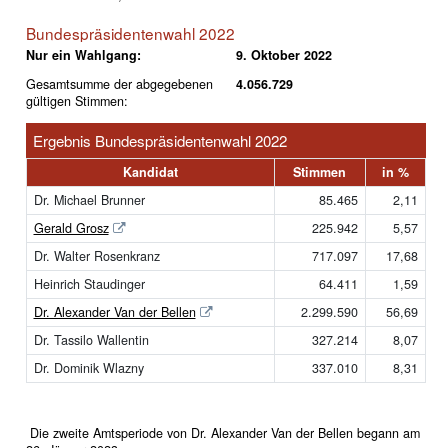
Bundespräsidentenwahl 2022
Nur ein Wahlgang:
9. Oktober 2022
Gesamtsumme der abgegebenen
4.056.729
gültigen Stimmen:
Ergebnis Bundespräsidentenwahl 2022
Kandidat
Stimmen
in %
Dr. Michael Brunner
85.465
2,11
Gerald Grosz
225.942
5,57
Dr. Walter Rosenkranz
717.097
17,68
Heinrich Staudinger
64.411
1,59
Dr. Alexander Van der Bellen
2.299.590
56,69
Dr. Tassilo Wallentin
327.214
8,07
Dr. Dominik Wlazny
337.010
8,31
Die zweite Amtsperiode von Dr. Alexander Van der Bellen begann am