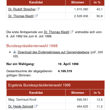
Kandidat
Stimmen
in %
Dr. Rudolf Streicher
1.915.380
43,1
Dr. Thomas Klestil
2.528.006
56,9
Die erste Amtsperiode von
Dr. Thomas Klestil
erstreckte sich vom
8. Juli 1992 bis zum 8. Juli 1998.
Bundespräsidentenwahl 1998
Download des Endergebnisses auf Gemeindeebene
(pdf, 269
KB)
Nur ein Wahlgang:
19. April 1998
Gesamtsumme der abgegebenen
4.169.319
gültigen Stimmen:
Ergebnis Bundespräsidentenwahl 1998
Kandidat
Stimmen
in %
Mag. Gertraud Knoll
566.551
13,6
Dr. Heide Schmidt
464.625
11,2