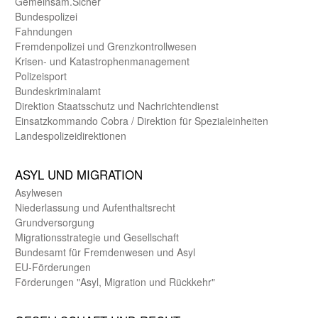
Gemein­sam.Sicher
Bundes­polizei
Fahndungen
Fremdenpolizei und Grenzkontrollwesen
Krisen- und Katastrophen­management
Polizeisport
Bundes­kriminal­amt
Direktion Staats­schutz und Nach­richten­dienst
Einsatz­kommando Cobra / Direktion für Spezialeinheiten
Landes­polizei­direk­tionen
ASYL UND MIGRA­TION
Asyl­wesen
Nieder­lassung und Aufent­halts­recht
Grund­versorgung
Migrations­strategie und Gesell­schaft
Bundes­amt für Fremden­wesen und Asyl
EU-Förde­rungen
Förderungen "Asyl, Migration und Rückkehr"