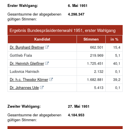
Erster Wahlgang:
6. Mai 1951
Gesamtsumme der abgegebenen
4.298.347
gültigen Stimmen:
Ergebnis Bundespräsidentenwahl 1951, erster Wahlgang
Kandidat
Stimmen
in %
Dr. Burghard Breitner
662.501
15,4
Gottlieb Fiala
219.969
5,1
Dr. Heinrich Gleißner
1.725.451
40,1
Ludovica Hainisch
2.132
0,1
Dr. h.c. Theodor Körner
1.682.881
39,2
Dr. Johannes Ude
5.413
0,1
Zweiter Wahlgang:
27. Mai 1951
Gesamtsumme der abgegebenen
4.184.953
gültigen Stimmen: