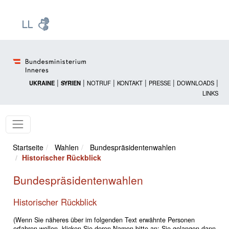
Zur Startseite: [Alt] +
Zum Hauptmenü: [Alt] +
Zum Headermenü: [Alt] +
Zum Inhalt: [Alt] +
Zum rechten Bereichsmenü: [Alt] +
Zur Sitemap: [Alt] +
Zum Footer: [Alt] +
[3]
[6]
[5]
[0]
[1]
[2]
[4]
|
|
|
|
|
|
UKRAINE
SYRIEN
NOTRUF
KONTAKT
PRESSE
DOWNLOADS
LINKS
Startseite
Wahlen
Bundespräsidentenwahlen
Historischer Rückblick
Bundespräsidentenwahlen
Historischer Rückblick
(Wenn Sie näheres über im folgenden Text erwähnte Personen
erfahren wollen, klicken Sie deren Namen bitte an; Sie gelangen dann