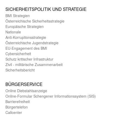
SICHER­HEITS­POLITIK UND STRATEGIE
BMI Strategien
Öster­reichische Sicherheits­strategie
Europäische Strategien
Nationale
Anti-Korruptions­strategie
Öster­reichische Jugend­strategie
EU-Engagement des BMI
Cybersicherheit
Schutz kritischer Infra­struktur
Zivil - militärische Zusammen­arbeit
Sicherheits­bericht
BÜRGER­SERVICE
Online Diebstahls­anzeige
Online-Formular Schengener Informationssystem (SIS)
Barriere­freiheit
Bürger­telefon
Call­center