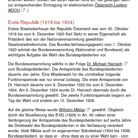
zur entsprechenden Eintragung im elektronischen
Österreich-Lexikon
AEIOU
.)
Erste Republik (1918 bis 1934)
Erstes Staatsoberhaupt der Republik Österreich war vom 30. Oktober
1918 bis zum 9. Dezember 1920 Karl Seitz in seiner Eigenschaft als
Präsident des von der Nationalversammlung gewählten
Staatsratsdirektoriums. Das Bundes-Verfassungsgesetz vom 1. Oktober
1920 schrieb der Bundesversammlung (Nationalrat und Bundesrat) als
wichtigste Aufgabe die Wahl des Bundespräsidenten vor.
Die Bundesversammlung wählte in der Folge
Dr. Michael Hainisch
zum Bundespräsidenten. Die Amtsperiode des Bundespräsidenten
dauerte vier Jahre. Eine Wiederwahl für die unmittelbar folgende
Funktionsperiode war nur einmal zulässig. Die erste Amtsperiode von
Dr. Hainisch dauerte vom 9. Dezember 1920 bis zum 9. Dezember
1924. Am 9. Dezember 1924 wurde Dr. Hainisch abermals durch die
Bundesversammlung gewählt. Die zweite Funktionsperiode begann am
Tag der Wahl und endete am 10. Dezember 1928.
Auf die gleiche Weise wurde
Wilhelm Miklas
gewählt. Obgleich
durch die Novellierung des B-VG (1929) in Art. 60 neben einer
Verlängerung der Amtsperiode des Bundespräsidenten auf sechs Jahre
die Direktwahl des Bundespräsidenten in der Verfassung verankert
wurde, blieb Miklas auch im sogenannten Ständestaat (1934 bis 1938)
Bundespräsident, so dass er - ohne dass es zu einer Wahl kam - vom