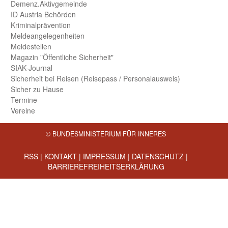
Demenz.Aktiv­gemeinde
ID Austria Behörden
Kriminal­prävention
Melde­an­ge­le­gen­heiten
Meld­estellen
Magazin "Öffentliche Sicherheit"
SIAK-Journal
Sicherheit bei Reisen (Reise­pass / Personal­ausweis)
Sicher zu Hause
Termine
Vereine
© BUNDESMINISTERIUM FÜR INNERES
RSS
|
KONTAKT
|
IMPRESSUM
|
DATENSCHUTZ
|
BARRIEREFREIHEITSERKLÄRUNG