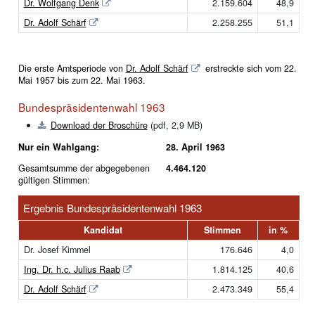
Dr. Wolfgang Denk
2.159.604
48,9
Dr. Adolf Schärf
2.258.255
51,1
Die erste Amtsperiode von
Dr. Adolf Schärf
erstreckte sich vom 22.
Mai 1957 bis zum 22. Mai 1963.
Bundespräsidentenwahl 1963
Download der Broschüre
(pdf, 2,9 MB)
Nur ein Wahlgang:
28. April 1963
Gesamtsumme der abgegebenen
4.464.120
gültigen Stimmen:
Ergebnis Bundespräsidentenwahl 1963
Kandidat
Stimmen
in %
Dr. Josef Kimmel
176.646
4,0
Ing. Dr. h.c. Julius Raab
1.814.125
40,6
Dr. Adolf Schärf
2.473.349
55,4