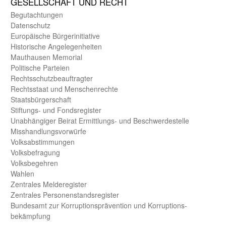
GE­SELL­SCHAFT UND RECHT
Begut­achtungen
Daten­schutz
Europäische Bürger­initiative
Historische Angelegen­heiten
Mauthausen Memorial
Politische Parteien
Rechts­schutz­beauftragter
Rechts­staat und Menschen­rechte
Staats­bürger­schaft
Stiftungs- und Fonds­register
Unab­hängiger Beirat Ermittlungs- und Beschwerde­stelle
Misshandlungs­vorwürfe
Volks­abstimmungen
Volks­befragung
Volks­begehren
Wahlen
Zentrales Melde­register
Zentrales Personen­stands­register
Bundes­amt zur Korrup­tions­prävention und Korrup­tions­
bekämpfung