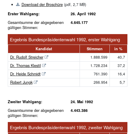
Download der Broschüre
(pdf, 2,7 MB)
Erster Wahlgang:
26. April 1992
Gesamtsumme der abgegebenen
4.645.177
gültigen Stimmen:
Ergebnis Bundespräsidentenwahl 1992, erster Wahlgang
Kandidat
Stimmen
in %
Dr. Rudolf Streicher
1.888.599
40,7
Dr. Thomas Klestil
1.728.234
37,2
Dr. Heide Schmidt
761.390
16,4
Robert Jungk
266.954
5,7
Zweiter Wahlgang:
24. Mai 1992
Gesamtsumme der abgegebenen
4.443.386
gültigen Stimmen:
Ergebnis Bundespräsidentenwahl 1992, zweiter Wahlgang