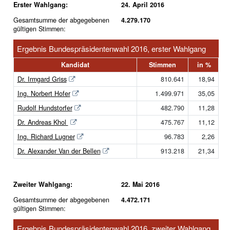
Erster Wahlgang:
24. April 2016
Gesamtsumme der abgegebenen
4.279.170
gültigen Stimmen:
Ergebnis Bundespräsidentenwahl 2016, erster Wahlgang
Kandidat
Stimmen
in %
Dr. Irmgard Griss
810.641
18,94
Ing. Norbert Hofer
1.499.971
35,05
Rudolf Hundstorfer
482.790
11,28
Dr. Andreas Khol
475.767
11,12
Ing. Richard Lugner
96.783
2,26
Dr. Alexander Van der Bellen
913.218
21,34
Zweiter Wahlgang:
22. Mai 2016
Gesamtsumme der abgegebenen
4.472.171
gültigen Stimmen:
Ergebnis Bundespräsidentenwahl 2016, zweiter Wahlgang