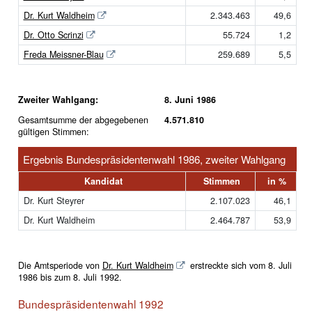
Dr. Kurt Waldheim
2.343.463
49,6
Dr. Otto Scrinzi
55.724
1,2
Freda Meissner-Blau
259.689
5,5
Zweiter Wahlgang:
8. Juni 1986
Gesamtsumme der abgegebenen
4.571.810
gültigen Stimmen:
Ergebnis Bundespräsidentenwahl 1986, zweiter Wahlgang
Kandidat
Stimmen
in %
Dr. Kurt Steyrer
2.107.023
46,1
Dr. Kurt Waldheim
2.464.787
53,9
Die Amtsperiode von
Dr. Kurt Waldheim
erstreckte sich vom 8. Juli
1986 bis zum 8. Juli 1992.
Bundespräsidentenwahl 1992