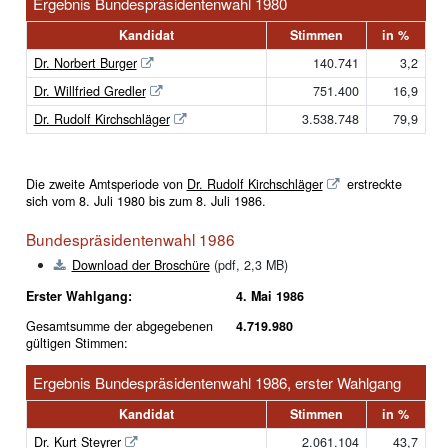
Ergebnis Bundespräsidentenwahl 1980
Kandidat
Stimmen
in %
Dr. Norbert Burger
140.741
3,2
Dr. Willfried Gredler
751.400
16,9
Dr. Rudolf Kirchschläger
3.538.748
79,9
Die zweite Amtsperiode von
Dr. Rudolf Kirchschläger
erstreckte
sich vom 8. Juli 1980 bis zum 8. Juli 1986.
Bundespräsidentenwahl 1986
Download der Broschüre
(pdf, 2,3 MB)
Erster Wahlgang:
4. Mai 1986
Gesamtsumme der abgegebenen
4.719.980
gültigen Stimmen:
Ergebnis Bundespräsidentenwahl 1986, erster Wahlgang
Kandidat
Stimmen
in %
Dr. Kurt Steyrer
2.061.104
43,7