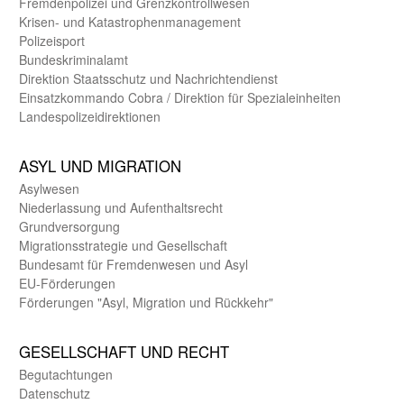
Fremdenpolizei und Grenzkontrollwesen
Krisen- und Katastrophen­management
Polizeisport
Bundes­kriminal­amt
Direktion Staats­schutz und Nach­richten­dienst
Einsatz­kommando Cobra / Direktion für Spezialeinheiten
Landes­polizei­direk­tionen
ASYL UND MIGRA­TION
Asyl­wesen
Nieder­lassung und Aufent­halts­recht
Grund­versorgung
Migrations­strategie und Gesell­schaft
Bundes­amt für Fremden­wesen und Asyl
EU-Förde­rungen
Förderungen "Asyl, Migration und Rückkehr"
GE­SELL­SCHAFT UND RECHT
Begut­achtungen
Daten­schutz