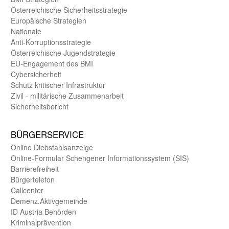
Öster­reichische Sicherheits­strategie
Europäische Strategien
Nationale
Anti-Korruptions­strategie
Öster­reichische Jugend­strategie
EU-Engagement des BMI
Cybersicherheit
Schutz kritischer Infra­struktur
Zivil - militärische Zusammen­arbeit
Sicherheits­bericht
BÜRGER­SERVICE
Online Diebstahls­anzeige
Online-Formular Schengener Informationssystem (SIS)
Barriere­freiheit
Bürger­telefon
Call­center
Demenz.Aktiv­gemeinde
ID Austria Behörden
Kriminal­prävention