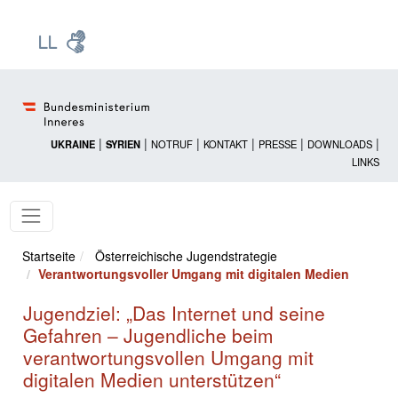
Zur Startseite: [Alt] +
Zum Hauptmenü: [Alt] +
Zum Headermenü: [Alt] +
Zum Inhalt: [Alt] +
Zum rechten Bereichsmenü: [Alt] +
Zur Sitemap: [Alt] +
Zum Footer: [Alt] +
[3]
[6]
[5]
[0]
[1]
[2]
[4]
|
|
|
|
|
|
UKRAINE
SYRIEN
NOTRUF
KONTAKT
PRESSE
DOWNLOADS
LINKS
Startseite
Österreichische Jugendstrategie
Verantwortungsvoller Umgang mit digitalen Medien
Jugendziel: „Das Internet und seine
Gefahren – Jugendliche beim
verantwortungsvollen Umgang mit
digitalen Medien unterstützen“