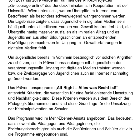
Von 2017 bis 2019 wurde im Rahmen des KIRAS-Projektes
„Zivilcourage online“ des Bundeskriminalamts in Kooperation mit der
Universität Wien untersucht, warum Übergriffe im Internet von
Betroffenen als besonders schwerwiegend wahrgenommen werden.
Die Ergebnisse zeigten, dass Jugendliche in digitalen Medien sehr
häufig mit unterschiedlichen Formen von Gewalt konfrontiert sind, die
Übergriffe häufig massiver ausfallen als im realen Alltag und es
Jugendlichen aus allen Bildungsschichten an entsprechenden
Bewältigungskompetenzen im Umgang mit Gewalterfahrungen in
digitalen Medien fehlt.
Um Jugendliche bereits im Vorhinein bestmöglich vor solchen Angriffen
zu schützen, soll in Präventionsschulungen mit Jugendlichen der
verantwortungsvolle Umgang mit digitalen Medien trainiert werden
bzw.
die Zivilcourgage von Jugendlichen auch im Internet nachhaltig
gefördert werden.
Das Präventionsprogramm „
All Right – Alles was Recht ist!
“
entspricht Kriterien, die wesentlich für eine funktionierende Umsetzung
und Nachhaltigkeit sind. Diese Kriterien wurden aus dem Bereich der
Pädagogik übernommen und sind diese Grundlage für die Umsetzung
der Kriminalprävention an Schulen.
Das Programm wird im Mehr-Ebenen-Ansatz angeboten. Das bedeutet,
dass sowohl die Pädagogen und Pädagoginnen, die
Erziehungsberechtigten als auch die Schülerinnen und Schüler aktiv in
die Programme eingebunden sind.