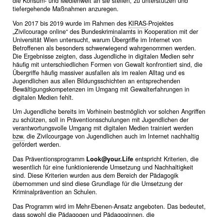
die Konsum- und Medienwelt an sie stellen, zu unterstützen und
tiefergehende Maßnahmen anzuregen.
Von 2017 bis 2019 wurde im Rahmen des
KIRAS
-Projektes
„Zivilcourage online“ des Bundeskriminalamts in Kooperation mit der
Universität Wien untersucht, warum Übergriffe im Internet von
Betroffenen als besonders schwerwiegend wahrgenommen werden.
Die Ergebnisse zeigten, dass Jugendliche in digitalen Medien sehr
häufig mit unterschiedlichen Formen von Gewalt konfrontiert sind, die
Übergriffe häufig massiver ausfallen als im realen Alltag und es
Jugendlichen aus allen Bildungsschichten an entsprechenden
Bewältigungskompetenzen im Umgang mit Gewalterfahrungen in
digitalen Medien fehlt.
Um Jugendliche bereits im Vorhinein bestmöglich vor solchen Angriffen
zu schützen, soll in Präventionsschulungen mit Jugendlichen der
verantwortungsvolle Umgang mit digitalen Medien trainiert werden
bzw.
die Zivilcourgage von Jugendlichen auch im Internet nachhaltig
gefördert werden.
Das Präventionsprogramm
Look@your.Life
entspricht Kriterien, die
wesentlich für eine funktionierende Umsetzung und Nachhaltigkeit
sind. Diese Kriterien wurden aus dem Bereich der Pädagogik
übernommen und sind diese Grundlage für die Umsetzung der
Kriminalprävention an Schulen.
Das Programm wird im Mehr-Ebenen-Ansatz angeboten. Das bedeutet,
dass sowohl die Pädagogen und Pädagoginnen, die