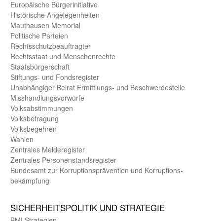
Europäische Bürger­initiative
Historische Angelegen­heiten
Mauthausen Memorial
Politische Parteien
Rechts­schutz­beauftragter
Rechts­staat und Menschen­rechte
Staats­bürger­schaft
Stiftungs- und Fonds­register
Unab­hängiger Beirat Ermittlungs- und Beschwerde­stelle
Misshandlungs­vorwürfe
Volks­abstimmungen
Volks­befragung
Volks­begehren
Wahlen
Zentrales Melde­register
Zentrales Personen­stands­register
Bundes­amt zur Korrup­tions­prävention und Korrup­tions­
bekämpfung
SICHER­HEITS­POLITIK UND STRATEGIE
BMI Strategien