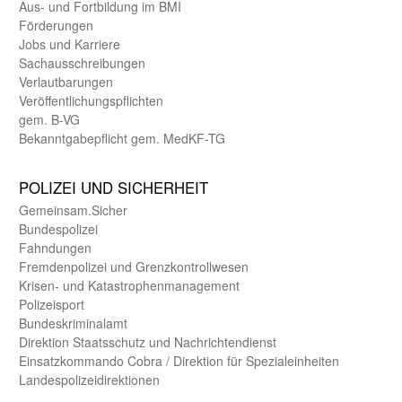
Aus- und Fortbildung im BMI
Förderungen
Jobs und Karriere
Sachaus­schreibungen
Verlautbarungen
Veröffentlichungspflichten
gem. B-VG
Bekanntgabepflicht gem. MedKF-TG
POLIZEI UND SICHER­HEIT
Gemein­sam.Sicher
Bundes­polizei
Fahndungen
Fremdenpolizei und Grenzkontrollwesen
Krisen- und Katastrophen­management
Polizeisport
Bundes­kriminal­amt
Direktion Staats­schutz und Nach­richten­dienst
Einsatz­kommando Cobra / Direktion für Spezialeinheiten
Landes­polizei­direk­tionen