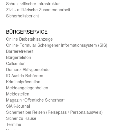
Schutz kritischer Infra­struktur
Zivil - militärische Zusammen­arbeit
Sicherheits­bericht
BÜRGER­SERVICE
Online Diebstahls­anzeige
Online-Formular Schengener Informationssystem (SIS)
Barriere­freiheit
Bürger­telefon
Call­center
Demenz.Aktiv­gemeinde
ID Austria Behörden
Kriminal­prävention
Melde­an­ge­le­gen­heiten
Meld­estellen
Magazin "Öffentliche Sicherheit"
SIAK-Journal
Sicherheit bei Reisen (Reise­pass / Personal­ausweis)
Sicher zu Hause
Termine