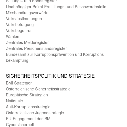
Stiftungs- und Fonds­register
Unab­hängiger Beirat Ermittlungs- und Beschwerde­stelle
Misshandlungs­vorwürfe
Volks­abstimmungen
Volks­befragung
Volks­begehren
Wahlen
Zentrales Melde­register
Zentrales Personen­stands­register
Bundes­amt zur Korrup­tions­prävention und Korrup­tions­
bekämpfung
SICHER­HEITS­POLITIK UND STRATEGIE
BMI Strategien
Öster­reichische Sicherheits­strategie
Europäische Strategien
Nationale
Anti-Korruptions­strategie
Öster­reichische Jugend­strategie
EU-Engagement des BMI
Cybersicherheit