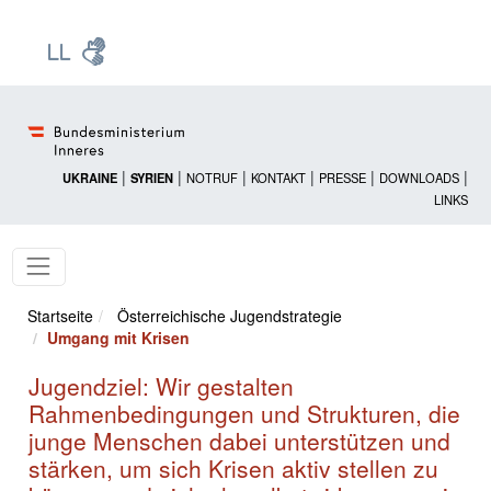
Zur Startseite: [Alt] +
Zum Hauptmenü: [Alt] +
Zum Headermenü: [Alt] +
Zum Inhalt: [Alt] +
Zum rechten Bereichsmenü: [Alt] +
Zur Sitemap: [Alt] +
Zum Footer: [Alt] +
[3]
[6]
[5]
[0]
[1]
[2]
[4]
|
|
|
|
|
|
UKRAINE
SYRIEN
NOTRUF
KONTAKT
PRESSE
DOWNLOADS
LINKS
Startseite
Österreichische Jugendstrategie
Umgang mit Krisen
Jugendziel: Wir gestalten
Rahmenbedingungen und Strukturen, die
junge Menschen dabei unterstützen und
stärken, um sich Krisen aktiv stellen zu