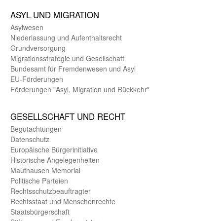
ASYL UND MIGRA­TION
Asyl­wesen
Nieder­lassung und Aufent­halts­recht
Grund­versorgung
Migrations­strategie und Gesell­schaft
Bundes­amt für Fremden­wesen und Asyl
EU-Förde­rungen
Förderungen "Asyl, Migration und Rückkehr"
GE­SELL­SCHAFT UND RECHT
Begut­achtungen
Daten­schutz
Europäische Bürger­initiative
Historische Angelegen­heiten
Mauthausen Memorial
Politische Parteien
Rechts­schutz­beauftragter
Rechts­staat und Menschen­rechte
Staats­bürger­schaft