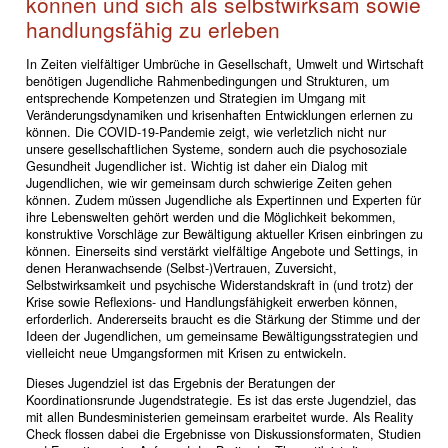
können und sich als selbstwirksam sowie
handlungsfähig zu erleben
In Zeiten vielfältiger Umbrüche in Gesellschaft, Umwelt und Wirtschaft
benötigen Jugendliche Rahmenbedingungen und Strukturen, um
entsprechende Kompetenzen und Strategien im Umgang mit
Veränderungsdynamiken und krisenhaften Entwicklungen erlernen zu
können. Die COVID-19-Pandemie zeigt, wie verletzlich nicht nur
unsere gesellschaftlichen Systeme, sondern auch die psychosoziale
Gesundheit Jugendlicher ist. Wichtig ist daher ein Dialog mit
Jugendlichen, wie wir gemeinsam durch schwierige Zeiten gehen
können. Zudem müssen Jugendliche als Expertinnen und Experten für
ihre Lebenswelten gehört werden und die Möglichkeit bekommen,
konstruktive Vorschläge zur Bewältigung aktueller Krisen einbringen zu
können. Einerseits sind verstärkt vielfältige Angebote und Settings, in
denen Heranwachsende (Selbst-)Vertrauen, Zuversicht,
Selbstwirksamkeit und psychische Widerstandskraft in (und trotz) der
Krise sowie Reflexions- und Handlungsfähigkeit erwerben können,
erforderlich. Andererseits braucht es die Stärkung der Stimme und der
Ideen der Jugendlichen, um gemeinsame Bewältigungsstrategien und
vielleicht neue Umgangsformen mit Krisen zu entwickeln.
Dieses Jugendziel ist das Ergebnis der Beratungen der
Koordinationsrunde Jugendstrategie. Es ist das erste Jugendziel, das
mit allen Bundesministerien gemeinsam erarbeitet wurde. Als Reality
Check flossen dabei die Ergebnisse von Diskussionsformaten, Studien