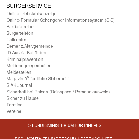
BÜRGER­SERVICE
Online Diebstahls­anzeige
Online-Formular Schengener Informationssystem (SIS)
Barriere­freiheit
Bürger­telefon
Call­center
Demenz.Aktiv­gemeinde
ID Austria Behörden
Kriminal­prävention
Melde­an­ge­le­gen­heiten
Meld­estellen
Magazin "Öffentliche Sicherheit"
SIAK-Journal
Sicherheit bei Reisen (Reise­pass / Personal­ausweis)
Sicher zu Hause
Termine
Vereine
© BUNDESMINISTERIUM FÜR INNERES