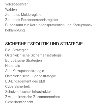
Volks­begehren
Wahlen
Zentrales Melde­register
Zentrales Personen­stands­register
Bundes­amt zur Korrup­tions­prävention und Korrup­tions­
bekämpfung
SICHER­HEITS­POLITIK UND STRATEGIE
BMI Strategien
Öster­reichische Sicherheits­strategie
Europäische Strategien
Nationale
Anti-Korruptions­strategie
Öster­reichische Jugend­strategie
EU-Engagement des BMI
Cybersicherheit
Schutz kritischer Infra­struktur
Zivil - militärische Zusammen­arbeit
Sicherheits­bericht