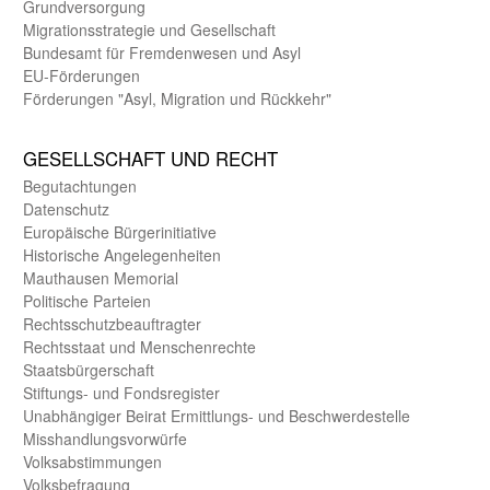
Grund­versorgung
Migrations­strategie und Gesell­schaft
Bundes­amt für Fremden­wesen und Asyl
EU-Förde­rungen
Förderungen "Asyl, Migration und Rückkehr"
GE­SELL­SCHAFT UND RECHT
Begut­achtungen
Daten­schutz
Europäische Bürger­initiative
Historische Angelegen­heiten
Mauthausen Memorial
Politische Parteien
Rechts­schutz­beauftragter
Rechts­staat und Menschen­rechte
Staats­bürger­schaft
Stiftungs- und Fonds­register
Unab­hängiger Beirat Ermittlungs- und Beschwerde­stelle
Misshandlungs­vorwürfe
Volks­abstimmungen
Volks­befragung