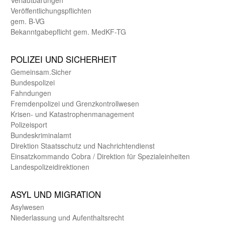
Veröffentlichungspflichten
gem. B-VG
Bekanntgabepflicht gem. MedKF-TG
POLIZEI UND SICHER­HEIT
Gemein­sam.Sicher
Bundes­polizei
Fahndungen
Fremdenpolizei und Grenzkontrollwesen
Krisen- und Katastrophen­management
Polizeisport
Bundes­kriminal­amt
Direktion Staats­schutz und Nach­richten­dienst
Einsatz­kommando Cobra / Direktion für Spezialeinheiten
Landes­polizei­direk­tionen
ASYL UND MIGRA­TION
Asyl­wesen
Nieder­lassung und Aufent­halts­recht