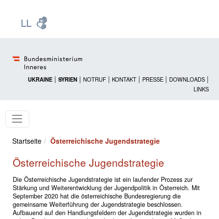
Zur Startseite: [Alt] +
Zum Hauptmenü: [Alt] +
Zum Headermenü: [Alt] +
Zum Inhalt: [Alt] +
Zum rechten Bereichsmenü: [Alt] +
Zur Sitemap: [Alt] +
Zum Footer: [Alt] +
[3]
[6]
[5]
[0]
[1]
[2]
[4]
|
|
|
|
|
|
UKRAINE
SYRIEN
NOTRUF
KONTAKT
PRESSE
DOWNLOADS
LINKS
Startseite
Österreichische Jugendstrategie
Österreichische Jugendstrategie
Die Österreichische Jugendstrategie ist ein laufender Prozess zur
Stärkung und Weiterentwicklung der Jugendpolitik in Österreich. Mit
September 2020 hat die österreichische Bundesregierung die
gemeinsame Weiterführung der Jugendstrategie beschlossen.
Aufbauend auf den Handlungsfeldern der Jugendstrategie wurden in