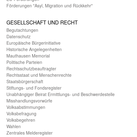
Förderungen "Asyl, Migration und Rückkehr"
GE­SELL­SCHAFT UND RECHT
Begut­achtungen
Daten­schutz
Europäische Bürger­initiative
Historische Angelegen­heiten
Mauthausen Memorial
Politische Parteien
Rechts­schutz­beauftragter
Rechts­staat und Menschen­rechte
Staats­bürger­schaft
Stiftungs- und Fonds­register
Unab­hängiger Beirat Ermittlungs- und Beschwerde­stelle
Misshandlungs­vorwürfe
Volks­abstimmungen
Volks­befragung
Volks­begehren
Wahlen
Zentrales Melde­register