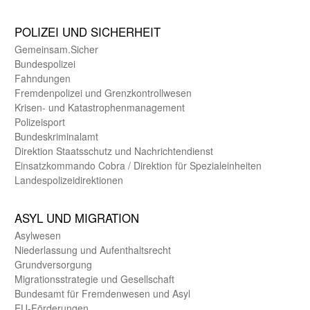
POLIZEI UND SICHER­HEIT
Gemein­sam.Sicher
Bundes­polizei
Fahndungen
Fremdenpolizei und Grenzkontrollwesen
Krisen- und Katastrophen­management
Polizeisport
Bundes­kriminal­amt
Direktion Staats­schutz und Nach­richten­dienst
Einsatz­kommando Cobra / Direktion für Spezialeinheiten
Landes­polizei­direk­tionen
ASYL UND MIGRA­TION
Asyl­wesen
Nieder­lassung und Aufent­halts­recht
Grund­versorgung
Migrations­strategie und Gesell­schaft
Bundes­amt für Fremden­wesen und Asyl
EU-Förde­rungen