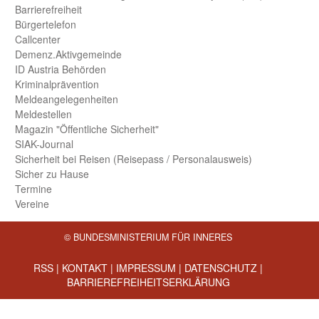
Barriere­freiheit
Bürger­telefon
Call­center
Demenz.Aktiv­gemeinde
ID Austria Behörden
Kriminal­prävention
Melde­an­ge­le­gen­heiten
Meld­estellen
Magazin "Öffentliche Sicherheit"
SIAK-Journal
Sicherheit bei Reisen (Reise­pass / Personal­ausweis)
Sicher zu Hause
Termine
Vereine
© BUNDESMINISTERIUM FÜR INNERES
RSS
|
KONTAKT
|
IMPRESSUM
|
DATENSCHUTZ
|
BARRIEREFREIHEITSERKLÄRUNG