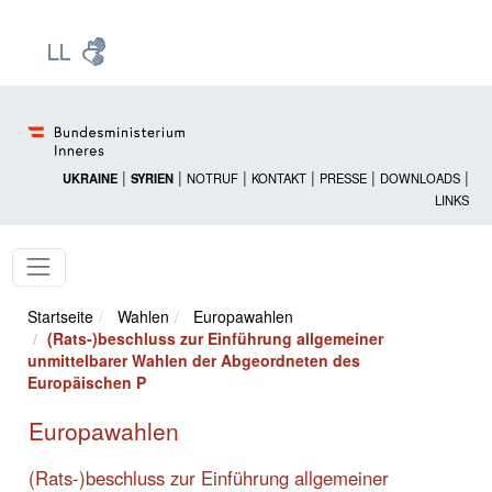
Zur Startseite: [Alt] +
Zum Hauptmenü: [Alt] +
Zum Headermenü: [Alt] +
Zum Inhalt: [Alt] +
Zum rechten Bereichsmenü: [Alt] +
Zur Sitemap: [Alt] +
Zum Footer: [Alt] +
[3]
[6]
[5]
[0]
[1]
[2]
[4]
|
|
|
|
|
|
UKRAINE
SYRIEN
NOTRUF
KONTAKT
PRESSE
DOWNLOADS
LINKS
Startseite
Wahlen
Europawahlen
(Rats-)beschluss zur Einführung allgemeiner
unmittelbarer Wahlen der Abgeordneten des
Europäischen P
Europawahlen
(Rats-)beschluss zur Einführung allgemeiner