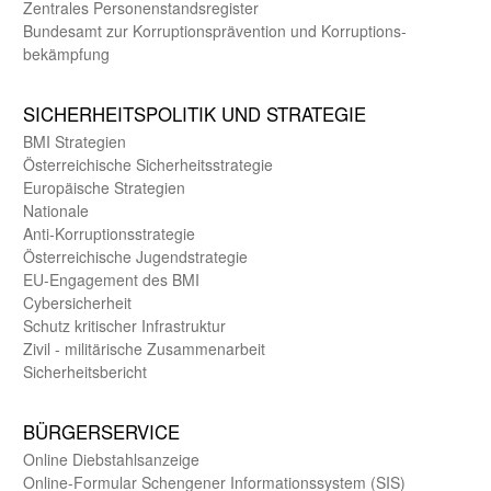
Zentrales Personen­stands­register
Bundes­amt zur Korrup­tions­prävention und Korrup­tions­
bekämpfung
SICHER­HEITS­POLITIK UND STRATEGIE
BMI Strategien
Öster­reichische Sicherheits­strategie
Europäische Strategien
Nationale
Anti-Korruptions­strategie
Öster­reichische Jugend­strategie
EU-Engagement des BMI
Cybersicherheit
Schutz kritischer Infra­struktur
Zivil - militärische Zusammen­arbeit
Sicherheits­bericht
BÜRGER­SERVICE
Online Diebstahls­anzeige
Online-Formular Schengener Informationssystem (SIS)