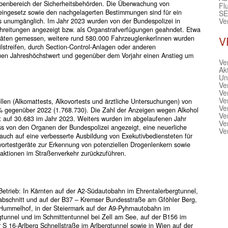
fgabenbereich der Sicherheitsbehörden. Die Überwachung von
Fl
eingesetz sowie den nachgelagerten Bestimmungen sind für ein
SE
Ve
 unumgänglich. Im Jahr 2023 wurden von der Bundespolizei in
hreitungen angezeigt bzw. als Organstrafverfügungen geahndet. Etwa
eräten gemessen, weitere rund 580.000 FahrzeuglenkerInnen wurden
V
lstreifen, durch Section-Control-Anlagen oder anderen
uen Jahreshöchstwert und gegenüber dem Vorjahr einen Anstieg um
Ve
Akt
Unf
Ve
Ve
Ve
len (Alkomattests, Alkovortests und ärztliche Untersuchungen) von
Ve
% gegenüber 2022 (1.768.730). Die Zahl der Anzeigen wegen Alkohol
Ve
 auf 30.683 im Jahr 2023. Weiters wurden im abgelaufenen Jahr
Ve
s von den Organen der Bundespolizei angezeigt, eine neuerliche
Ve
auch auf eine verbesserte Ausbildung von Exekutivbediensteten für
lvortestgeräte zur Erkennung von potenziellen Drogenlenkern sowie
aktionen im Straßenverkehr zurückzuführen.
 Betrieb: In Kärnten auf der A2-Südautobahn im Ehrentalerbergtunnel,
abschnitt und auf der B37 – Kremser Bundesstraße am Gföhler Berg,
 Hummelhof, in der Steiermark auf der A9-Pyhrnautobahn im
gtunnel und im Schmittentunnel bei Zell am See, auf der B156 im
er S 16-Arlberg Schnellstraße im Arlbergtunnel sowie in Wien auf der