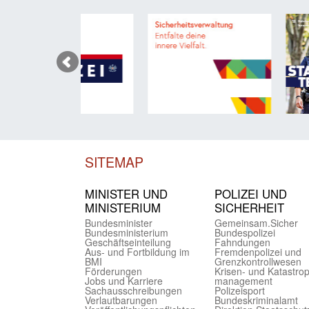
SITEMAP
MINISTER UND
POLIZEI UND
MINIST­ERIUM
SICHER­HEIT
Bundes­minister
Gemein­sam.Sicher
Bundes­ministerium
Bundes­polizei
Geschäfts­einteilung
Fahndungen
Aus- und Fortbildung im
Fremdenpolizei und
BMI
Grenzkontrollwesen
Förderungen
Krisen- und Katastro
Jobs und Karriere
management
Sachaus­schreibungen
Polizeisport
Verlautbarungen
Bundes­kriminal­amt