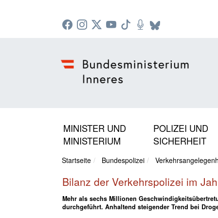
Zur Startseite: [Alt] +
Zum Hauptmenü: [Alt] +
Zum Headermenü: [Alt] +
Zum Inhalt: [Alt] +
Zum rechten Bereichsmenü: [Alt] +
Zur Sitemap: [Alt] +
Zum Footer: [Alt] +
[3]
[6]
[5]
[0]
[1]
[2]
[4]
MINISTER UND
POLIZEI UND
MINISTERIUM
SICHERHEIT
Startseite
Bundespolizei
Verkehrsangelegenh
Bilanz der Verkehrspolizei im Ja
Mehr als sechs Millionen Geschwindigkeitsübertret
durchgeführt. Anhaltend steigender Trend bei Drog