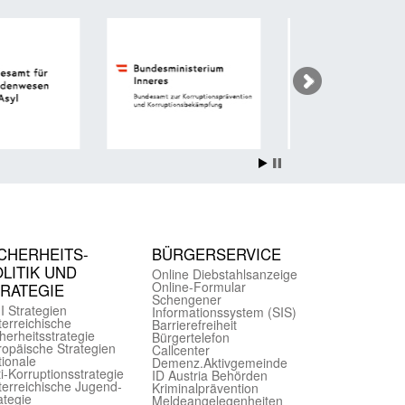
CHER­HEITS­
BÜRGER­SERVICE
LITIK UND
Online Diebstahls­anzeige
Online-Formular
TRATEGIE
Schengener
I Strategien
Informationssystem (SIS)
er­reichische
Barriere­freiheit
herheits­strategie
Bürger­telefon
ropäische Strategien
Call­center
ionale
Demenz.Aktiv­gemeinde
i-Korruptions­strategie
ID Austria Behörden
er­reichische Jugend­
Kriminal­prävention
ategie
Melde­an­ge­le­gen­heiten