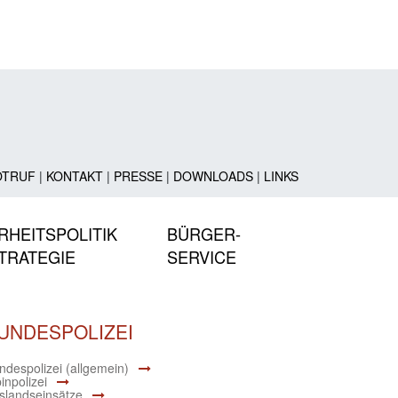
OTRUF
|
KONTAKT
|
PRESSE
|
DOWNLOADS
|
LINKS
RHEITSPOLITIK
BÜRGER-
TRATEGIE
SERVICE
UNDESPOLIZEI
ndespolizei (allgemein)
inpolizei
slandseinsätze