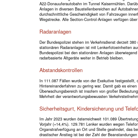
A22-Donauuferautobahn im Tunnel Kaisermühlen. Darüber
Anlagen in diversen Baustellenbereichen auf Autobahne
durchschnittliche Geschwindigkeit von Fahrzeugen inner
Wegstrecke. Alle Section-Control-Anlagen verfügen übe
Radaranlagen
Der Bundespolizei stehen im Verkehrsdienst derzeit 380 
stationären Radaranlagen ist mit Lenkerfotoeinheiten ausg
Bundespolizei bei den stationären Anlagen überwiegend 
radarbasierte Altgeräte weiter in Betrieb bleiben.
Abstandskontrollen
In 111.087 Fällen wurde von der Exekutive festgestellt,
Hintereinanderfahren zu gering war. Damit gab es eine
Überwachungsbereich ist insofern von großer Bedeutung,
Mehrheit der verantwortungsbewussten Verkehrsteilnehm
Sicherheitsgurt, Kindersicherung und Telef
Im Jahr 2023 wurden österreichweit 101.089 Übertretung
Vorjahr (+14,4%). 129.781 Lenker wurden wegen Telefoni
Organstrafverfügung an Ort und Stelle geahndet, das b
drastischer Anstieg ist bei der Zahl der Beanstandunge