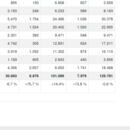
855
150
6.858
607
3.659
3.150
246
6.233
589
8.163
5.470
1.754
24.496
1.036
30.378
4.731
1.524
20.402
1.520
22.665
2.301
383
9.471
548
9.471
4.742
305
12.831
624
17.211
3.919
1.052
11.302
874
16.110
1.159
605
2.843
440
3.656
4.356
2.657
6.653
1.741
18.468
30.683
8.676
101.089
7.979
129.781
-6,7 %
+15,7 %
+14,4%
+13,8 %
-0,6 %