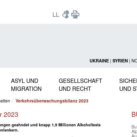
UKRAINE
|
SYRIEN
|
N
ASYL UND
GESELLSCHAFT
SICHE
MIGRATION
UND RECHT
UND S
eiten
Verkehrsüberwachungsbilanz 2023
hr 2023
B
ungen geahndet und knapp 1,9 Millionen Alkoholtests
Bu
enlenkern.
Alp
Au