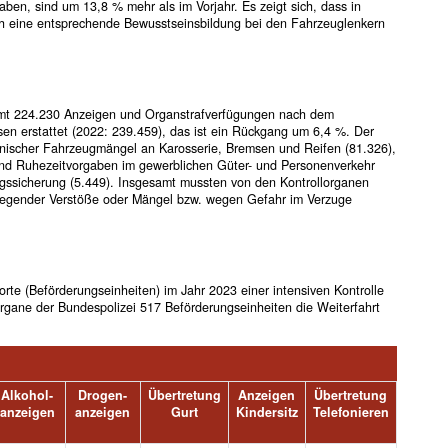
en, sind um 13,8 % mehr als im Vorjahr. Es zeigt sich, dass in
h eine entsprechende Bewusstseinsbildung bei den Fahrzeuglenkern
amt 224.230 Anzeigen und Organstrafverfügungen nach dem
sen erstattet (2022: 239.459), das ist ein Rückgang um 6,4 %. Der
chnischer Fahrzeugmängel an Karosserie, Bremsen und Reifen (81.326),
 und Ruhezeitvorgaben im gewerblichen Güter- und Personenverkehr
ssicherung (5.449). Insgesamt mussten von den Kontrollorganen
iegender Verstöße oder Mängel bzw. wegen Gefahr im Verzuge
te (Beförderungseinheiten) im Jahr 2023 einer intensiven Kontrolle
rgane der Bundespolizei 517 Beförderungseinheiten die Weiterfahrt
Alkohol-
Drogen-
Übertretung
Anzeigen
Übertretung
anzeigen
anzeigen
Gurt
Kindersitz
Telefonieren