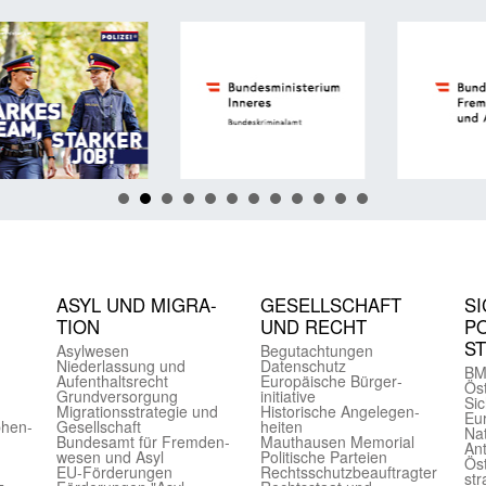
ASYL UND MIGRA­
GE­SELL­SCHAFT
SI
TION
UND RECHT
PO
S
Asyl­wesen
Begut­achtungen
Nieder­lassung und
Daten­schutz
BM
Aufent­halts­recht
Europäische Bürger­
Öst
Grund­versorgung
initiative
Sic
Migrations­strategie und
Historische Angelegen­
Eu
phen­
Gesell­schaft
heiten
Nat
Bundes­amt für Fremden­
Mauthausen Memorial
Ant
wesen und Asyl
Politische Parteien
Öst
EU-Förde­rungen
Rechts­schutz­beauftragter
str