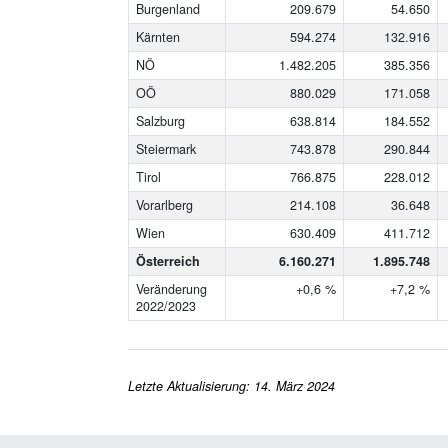
Burgenland
209.679
54.650
Kärnten
594.274
132.916
NÖ
1.482.205
385.356
OÖ
880.029
171.058
Salzburg
638.814
184.552
Steiermark
743.878
290.844
Tirol
766.875
228.012
Vorarlberg
214.108
36.648
Wien
630.409
411.712
Österreich
6.160.271
1.895.748
Veränderung
+0,6 %
+7,2 %
2022/2023
Letzte Aktualisierung: 14. März 2024