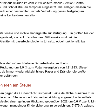
 hinaus wurden im Jahr 2023 weitere mobile Section-Control-
n und Schnellstraßen temporär eingesetzt. Die Anlagen messen die
halb einer bestimmten, mittels Verordnung genau festgelegten
r eine Lenkerdokumentation.
stationäre und mobile Radargeräte zur Verfügung. Ein großer Teil der
erüstet, v.a. auf Transitrouten. Mittlerweile sind bei der
Geräte mit Lasertechnologie im Einsatz, wobei funktionsfähige
 dass der vorgeschriebene Sicherheitsabstand beim
n Rückgang um 8,9 % zum Vorjahresergebnis von 121.883. Dieser
 da immer wieder rücksichtslose Raser und Drängler die große
er gefährden.
onieren am Steuer
en gegen die Gurtenpflicht festgestellt, eine deutliche Zunahme zum
eren am Steuer ohne Freisprecheinrichtung angezeigt oder mittels
edeutet einen geringen Rückgang gegenüber 2022 um 0,6 Prozent. Ein
n wegen mangelnder Kindersicherung zu verzeichnen: 7.979 Anzeigen,