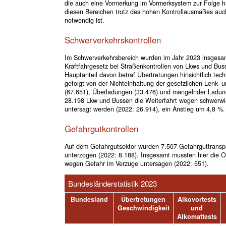
die auch eine Vormerkung im Vormerksystem zur Folge hab
diesen Bereichen trotz des hohen Kontrollausmaßes auc
notwendig ist.
Schwerverkehrskontrollen
Im Schwerverkehrsbereich wurden im Jahr 2023 insges
Kraftfahrgesetz bei Straßenkontrollen von Lkws und Bus
Hauptanteil davon betraf Übertretungen hinsichtlich te
gefolgt von der Nichteinhaltung der gesetzlichen Lenk-
(67.651), Überladungen (33.476) und mangelnder Ladung
28.198 Lkw und Bussen die Weiterfahrt wegen schwerw
untersagt werden (2022: 26.914), ein Anstieg um 4,8 %.
Gefahrgutkontrollen
Auf dem Gefahrgutsektor wurden 7.507 Gefahrguttranspor
unterzogen (2022: 8.188). Insgesamt mussten hier die O
wegen Gefahr im Verzuge untersagen (2022: 551).
Bundesländerstatistik 2023
Bundesland
Übertretungen
Alkovortests
Geschwindigkeit
und
Alkomattests