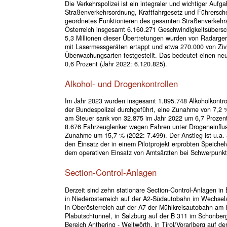
Die Verkehrspolizei ist ein integraler und wichtiger Au
Straßenverkehrsordnung, Kraftfahrgesetz und Führersch
geordnetes Funktionieren des gesamten Straßenverkehrs
Österreich insgesamt 6.160.271 Geschwindigkeitsübersc
5,3 Millionen dieser Übertretungen wurden von Radarg
mit Lasermessgeräten ertappt und etwa 270.000 von Zivi
Überwachungsarten festgestellt. Das bedeutet einen ne
0,6 Prozent (Jahr 2022: 6.120.825).
Alkohol- und Drogenkontrollen
Im Jahr 2023 wurden insgesamt 1.895.748 Alkoholkontrol
der Bundespolizei durchgeführt, eine Zunahme von 7,2 
am Steuer sank von 32.875 im Jahr 2022 um 6,7 Prozent
8.676 Fahrzeuglenker wegen Fahren unter Drogeneinflus
Zunahme um 15,7 % (2022: 7.499). Der Anstieg ist u.a. 
den Einsatz der in einem Pilotprojekt erprobten Speiche
dem operativen Einsatz von Amtsärzten bei Schwerpunkt
Section-Control-Anlagen
Derzeit sind zehn stationäre Section-Control-Anlagen in
in Niederösterreich auf der A2-Südautobahn im Wechsel
in Oberösterreich auf der A7 der Mühlkreisautobahn am
Plabutschtunnel, in Salzburg auf der B 311 im Schönber
Bereich Anthering - Weitwörth, in Tirol/Vorarlberg auf d