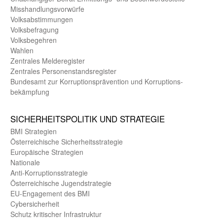
Misshandlungs­vorwürfe
Volks­abstimmungen
Volks­befragung
Volks­begehren
Wahlen
Zentrales Melde­register
Zentrales Personen­stands­register
Bundes­amt zur Korrup­tions­prävention und Korrup­tions­
bekämpfung
SICHER­HEITS­POLITIK UND STRATEGIE
BMI Strategien
Öster­reichische Sicherheits­strategie
Europäische Strategien
Nationale
Anti-Korruptions­strategie
Öster­reichische Jugend­strategie
EU-Engagement des BMI
Cybersicherheit
Schutz kritischer Infra­struktur