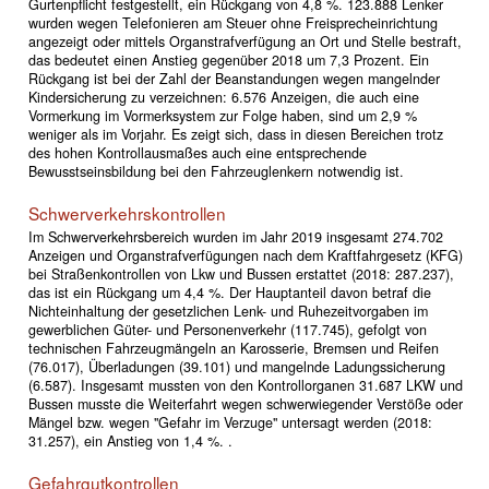
Gurtenpflicht festgestellt, ein Rückgang von 4,8 %. 123.888 Lenker
wurden wegen Telefonieren am Steuer ohne Freisprecheinrichtung
angezeigt oder mittels Organstrafverfügung an Ort und Stelle bestraft,
das bedeutet einen Anstieg gegenüber 2018 um 7,3 Prozent. Ein
Rückgang ist bei der Zahl der Beanstandungen wegen mangelnder
Kindersicherung zu verzeichnen: 6.576 Anzeigen, die auch eine
Vormerkung im Vormerksystem zur Folge haben, sind um 2,9 %
weniger als im Vorjahr. Es zeigt sich, dass in diesen Bereichen trotz
des hohen Kontrollausmaßes auch eine entsprechende
Bewusstseinsbildung bei den Fahrzeuglenkern notwendig ist.
Schwerverkehrskontrollen
Im Schwerverkehrsbereich wurden im Jahr 2019 insgesamt 274.702
Anzeigen und Organstrafverfügungen nach dem Kraftfahrgesetz (KFG)
bei Straßenkontrollen von Lkw und Bussen erstattet (2018: 287.237),
das ist ein Rückgang um 4,4 %. Der Hauptanteil davon betraf die
Nichteinhaltung der gesetzlichen Lenk- und Ruhezeitvorgaben im
gewerblichen Güter- und Personenverkehr (117.745), gefolgt von
technischen Fahrzeugmängeln an Karosserie, Bremsen und Reifen
(76.017), Überladungen (39.101) und mangelnde Ladungssicherung
(6.587). Insgesamt mussten von den Kontrollorganen 31.687 LKW und
Bussen musste die Weiterfahrt wegen schwerwiegender Verstöße oder
Mängel bzw. wegen "Gefahr im Verzuge" untersagt werden (2018:
31.257), ein Anstieg von 1,4 %. .
Gefahrgutkontrollen