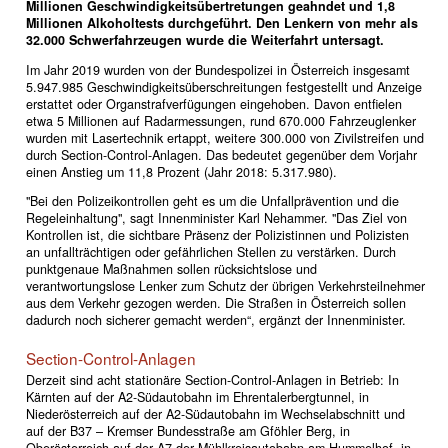
Millionen Geschwindigkeitsübertretungen geahndet und 1,8
Millionen Alkoholtests durchgeführt. Den Lenkern von mehr als
32.000 Schwerfahrzeugen wurde die Weiterfahrt untersagt.
Im Jahr 2019 wurden von der Bundespolizei in Österreich insgesamt
5.947.985 Geschwindigkeitsüberschreitungen festgestellt und Anzeige
erstattet oder Organstrafverfügungen eingehoben. Davon entfielen
etwa 5 Millionen auf Radarmessungen, rund 670.000 Fahrzeuglenker
wurden mit Lasertechnik ertappt, weitere 300.000 von Zivilstreifen und
durch Section-Control-Anlagen. Das bedeutet gegenüber dem Vorjahr
einen Anstieg um 11,8 Prozent (Jahr 2018: 5.317.980).
"Bei den Polizeikontrollen geht es um die Unfallprävention und die
Regeleinhaltung", sagt Innenminister Karl Nehammer. "Das Ziel von
Kontrollen ist, die sichtbare Präsenz der Polizistinnen und Polizisten
an unfallträchtigen oder gefährlichen Stellen zu verstärken. Durch
punktgenaue Maßnahmen sollen rücksichtslose und
verantwortungslose Lenker zum Schutz der übrigen Verkehrsteilnehmer
aus dem Verkehr gezogen werden. Die Straßen in Österreich sollen
dadurch noch sicherer gemacht werden“, ergänzt der Innenminister.
Section-Control-Anlagen
Derzeit sind acht stationäre Section-Control-Anlagen in Betrieb: In
Kärnten auf der A2-Südautobahn im Ehrentalerbergtunnel, in
Niederösterreich auf der A2-Südautobahn im Wechselabschnitt und
auf der B37 – Kremser Bundesstraße am Gföhler Berg, in