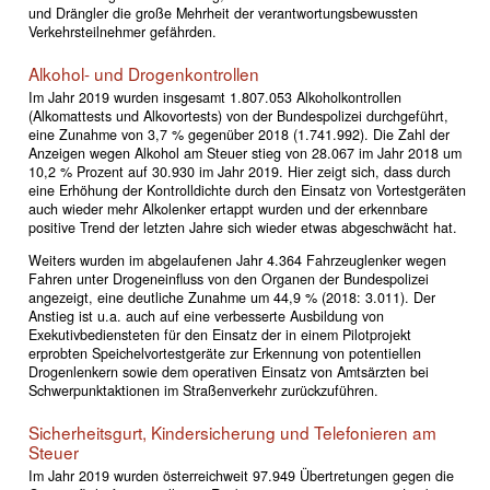
und Drängler die große Mehrheit der verantwortungsbewussten
Verkehrsteilnehmer gefährden.
Alkohol- und Drogenkontrollen
Im Jahr 2019 wurden insgesamt 1.807.053 Alkoholkontrollen
(Alkomattests und Alkovortests) von der Bundespolizei durchgeführt,
eine Zunahme von 3,7 % gegenüber 2018 (1.741.992). Die Zahl der
Anzeigen wegen Alkohol am Steuer stieg von 28.067 im Jahr 2018 um
10,2 % Prozent auf 30.930 im Jahr 2019. Hier zeigt sich, dass durch
eine Erhöhung der Kontrolldichte durch den Einsatz von Vortestgeräten
auch wieder mehr Alkolenker ertappt wurden und der erkennbare
positive Trend der letzten Jahre sich wieder etwas abgeschwächt hat.
Weiters wurden im abgelaufenen Jahr 4.364 Fahrzeuglenker wegen
Fahren unter Drogeneinfluss von den Organen der Bundespolizei
angezeigt, eine deutliche Zunahme um 44,9 % (2018: 3.011). Der
Anstieg ist u.a. auch auf eine verbesserte Ausbildung von
Exekutivbediensteten für den Einsatz der in einem Pilotprojekt
erprobten Speichelvortestgeräte zur Erkennung von potentiellen
Drogenlenkern sowie dem operativen Einsatz von Amtsärzten bei
Schwerpunktaktionen im Straßenverkehr zurückzuführen.
Sicherheitsgurt, Kindersicherung und Telefonieren am
Steuer
Im Jahr 2019 wurden österreichweit 97.949 Übertretungen gegen die