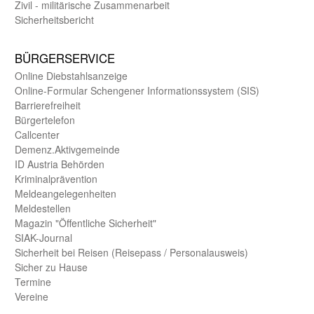
Zivil - militärische Zusammen­arbeit
Sicherheits­bericht
BÜRGER­SERVICE
Online Diebstahls­anzeige
Online-Formular Schengener Informationssystem (SIS)
Barriere­freiheit
Bürger­telefon
Call­center
Demenz.Aktiv­gemeinde
ID Austria Behörden
Kriminal­prävention
Melde­an­ge­le­gen­heiten
Meld­estellen
Magazin "Öffentliche Sicherheit"
SIAK-Journal
Sicherheit bei Reisen (Reise­pass / Personal­ausweis)
Sicher zu Hause
Termine
Vereine