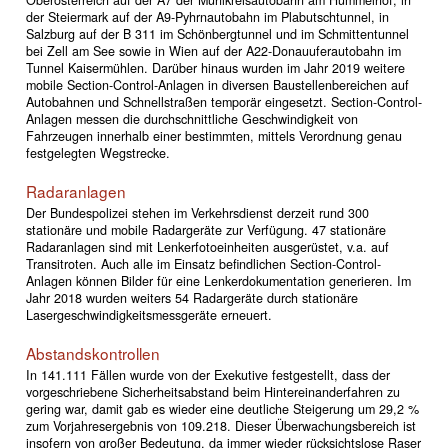
Oberösterreich auf der A7 der Mühlkreisautobahn am Hummelhof, in
der Steiermark auf der A9-Pyhrnautobahn im Plabutschtunnel, in
Salzburg auf der B 311 im Schönbergtunnel und im Schmittentunnel
bei Zell am See sowie in Wien auf der A22-Donauuferautobahn im
Tunnel Kaisermühlen. Darüber hinaus wurden im Jahr 2019 weitere
mobile Section-Control-Anlagen in diversen Baustellenbereichen auf
Autobahnen und Schnellstraßen temporär eingesetzt. Section-Control-
Anlagen messen die durchschnittliche Geschwindigkeit von
Fahrzeugen innerhalb einer bestimmten, mittels Verordnung genau
festgelegten Wegstrecke.
Radaranlagen
Der Bundespolizei stehen im Verkehrsdienst derzeit rund 300
stationäre und mobile Radargeräte zur Verfügung. 47 stationäre
Radaranlagen sind mit Lenkerfotoeinheiten ausgerüstet, v.a. auf
Transitroten. Auch alle im Einsatz befindlichen Section-Control-
Anlagen können Bilder für eine Lenkerdokumentation generieren. Im
Jahr 2018 wurden weiters 54 Radargeräte durch stationäre
Lasergeschwindigkeitsmessgeräte erneuert.
Abstandskontrollen
In 141.111 Fällen wurde von der Exekutive festgestellt, dass der
vorgeschriebene Sicherheitsabstand beim Hintereinanderfahren zu
gering war, damit gab es wieder eine deutliche Steigerung um 29,2 %
zum Vorjahresergebnis von 109.218. Dieser Überwachungsbereich ist
insofern von großer Bedeutung, da immer wieder rücksichtslose Raser