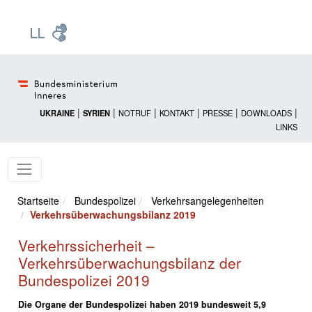
Zur Startseite: [Alt] +
Zum Hauptmenü: [Alt] +
Zum Headermenü: [Alt] +
Zum Inhalt: [Alt] +
Zum rechten Bereichsmenü: [Alt] +
Zur Sitemap: [Alt] +
Zum Footer: [Alt] +
[3]
[6]
[5]
[0]
[1]
[2]
[4]
|
|
|
|
|
|
UKRAINE
SYRIEN
NOTRUF
KONTAKT
PRESSE
DOWNLOADS
LINKS
Startseite
Bundespolizei
Verkehrsangelegenheiten
Verkehrsüberwachungsbilanz 2019
Verkehrssicherheit –
Verkehrsüberwachungsbilanz der
Bundespolizei 2019
Die Organe der Bundespolizei haben 2019 bundesweit 5,9