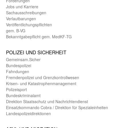
Förderungen
Jobs und Karriere
Sachaus­schreibungen
Verlautbarungen
Veröffentlichungspflichten
gem. B-VG
Bekanntgabepflicht gem. MedKF-TG
POLIZEI UND SICHER­HEIT
Gemein­sam.Sicher
Bundes­polizei
Fahndungen
Fremdenpolizei und Grenzkontrollwesen
Krisen- und Katastrophen­management
Polizeisport
Bundes­kriminal­amt
Direktion Staats­schutz und Nach­richten­dienst
Einsatz­kommando Cobra / Direktion für Spezialeinheiten
Landes­polizei­direk­tionen