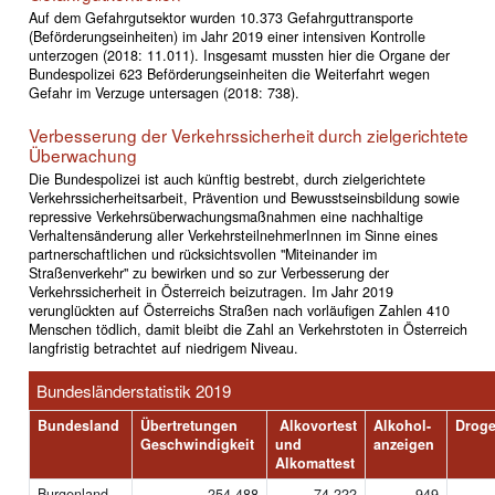
Auf dem Gefahrgutsektor wurden 10.373 Gefahrguttransporte
(Beförderungseinheiten) im Jahr 2019 einer intensiven Kontrolle
unterzogen (2018: 11.011). Insgesamt mussten hier die Organe der
Bundespolizei 623 Beförderungseinheiten die Weiterfahrt wegen
Gefahr im Verzuge untersagen (2018: 738).
Verbesserung der Verkehrssicherheit durch zielgerichtete
Überwachung
Die Bundespolizei ist auch künftig bestrebt, durch zielgerichtete
Verkehrssicherheitsarbeit, Prävention und Bewusstseinsbildung sowie
repressive Verkehrsüberwachungsmaßnahmen eine nachhaltige
Verhaltensänderung aller VerkehrsteilnehmerInnen im Sinne eines
partnerschaftlichen und rücksichtsvollen "Miteinander im
Straßenverkehr" zu bewirken und so zur Verbesserung der
Verkehrssicherheit in Österreich beizutragen. Im Jahr 2019
verunglückten auf Österreichs Straßen nach vorläufigen Zahlen 410
Menschen tödlich, damit bleibt die Zahl an Verkehrstoten in Österreich
langfristig betrachtet auf niedrigem Niveau.
Bundesländerstatistik 2019
Bundesland
Übertretungen
Alkovortest
Alkohol-
Droge
Geschwindigkeit
und
anzeigen
Alkomattest
Burgenland
254.488
74.222
949