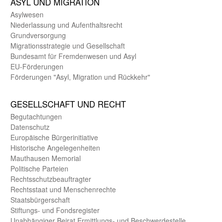
ASYL UND MIGRA­TION
Asyl­wesen
Nieder­lassung und Aufent­halts­recht
Grund­versorgung
Migrations­strategie und Gesell­schaft
Bundes­amt für Fremden­wesen und Asyl
EU-Förde­rungen
Förderungen "Asyl, Migration und Rückkehr"
GE­SELL­SCHAFT UND RECHT
Begut­achtungen
Daten­schutz
Europäische Bürger­initiative
Historische Angelegen­heiten
Mauthausen Memorial
Politische Parteien
Rechts­schutz­beauftragter
Rechts­staat und Menschen­rechte
Staats­bürger­schaft
Stiftungs- und Fonds­register
Unab­hängiger Beirat Ermittlungs- und Beschwerde­stelle