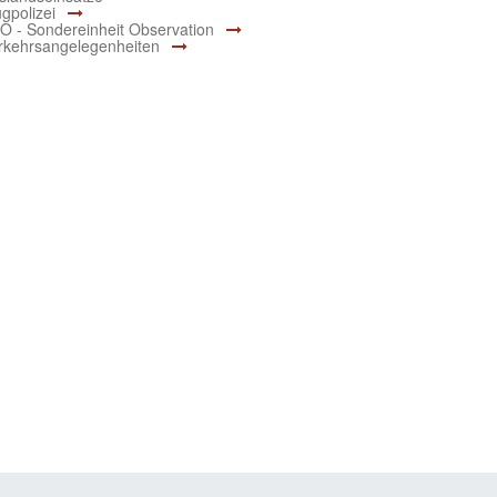
ugpolizei
O - Sondereinheit Observation
rkehrsangelegenheiten