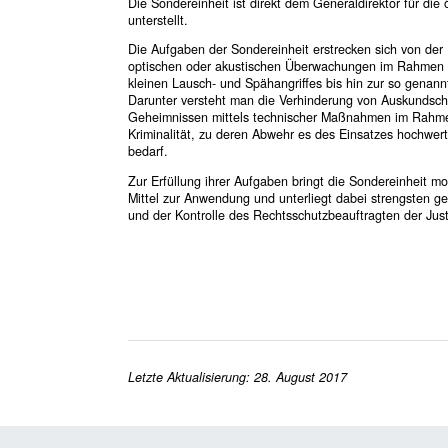
Die Sondereinheit ist direkt dem Generaldirektor für die ö
unterstellt.
Die Aufgaben der Sondereinheit erstrecken sich von der
optischen oder akustischen Überwachungen im Rahmen
kleinen Lausch- und Spähangriffes bis hin zur so genan
Darunter versteht man die Verhinderung von Auskundsc
Geheimnissen mittels technischer Maßnahmen im Rahmen
Kriminalität, zu deren Abwehr es des Einsatzes hochwert
bedarf.
Zur Erfüllung ihrer Aufgaben bringt die Sondereinheit m
Mittel zur Anwendung und unterliegt dabei strengsten g
und der Kontrolle des Rechtsschutzbeauftragten der Just
Letzte Aktualisierung: 28. August 2017