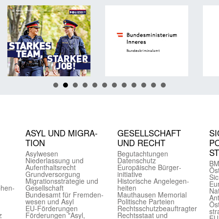
ASYL UND MIGRA­
GE­SELL­SCHAFT
SI
TION
UND RECHT
PO
S
Asyl­wesen
Begut­achtungen
Nieder­lassung und
Daten­schutz
BM
Aufent­halts­recht
Europäische Bürger­
Öst
Grund­versorgung
initiative
Sic
Migrations­strategie und
Historische Angelegen­
Eu
phen­
Gesell­schaft
heiten
Nat
Bundes­amt für Fremden­
Mauthausen Memorial
Ant
wesen und Asyl
Politische Parteien
Öst
EU-Förde­rungen
Rechts­schutz­beauftragter
str
z
Förderungen "Asyl,
Rechts­staat und
EU