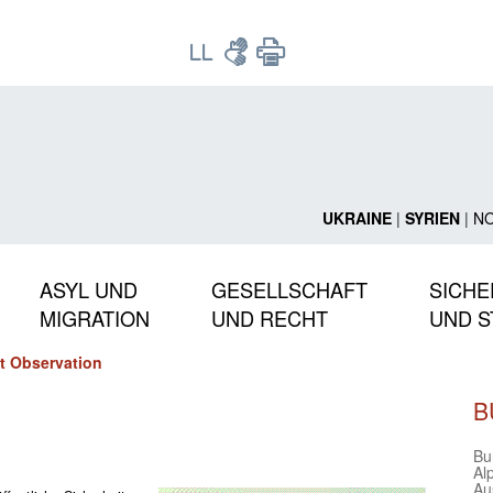
UKRAINE
|
SYRIEN
|
N
ASYL UND
GESELLSCHAFT
SICHE
MIGRATION
UND RECHT
UND S
t Observation
B
Bu
Alp
Au