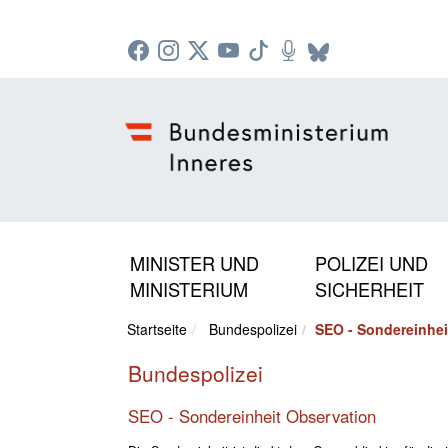
Zur Startseite: [Alt] +
Zum Hauptmenü: [Alt] +
Zum Headermenü: [Alt] +
Zum Inhalt: [Alt] +
Zum rechten Bereichsmenü: [Alt] +
Zur Sitemap: [Alt] +
Zum Footer: [Alt] +
[3]
[6]
[5]
[0]
[1]
[2]
[4]
MINISTER UND
POLIZEI UND
MINISTERIUM
SICHERHEIT
Startseite
Bundespolizei
SEO - Sondereinhei
Bundespolizei
SEO - Sondereinheit Observation