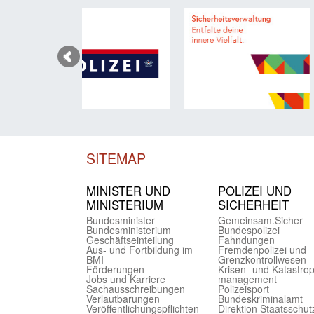
SITEMAP
MINISTER UND
POLIZEI UND
MINIST­ERIUM
SICHER­HEIT
Bundes­minister
Gemein­sam.Sicher
Bundes­ministerium
Bundes­polizei
Geschäfts­einteilung
Fahndungen
Aus- und Fortbildung im
Fremdenpolizei und
BMI
Grenzkontrollwesen
Förderungen
Krisen- und Katastro
Jobs und Karriere
management
Sachaus­schreibungen
Polizeisport
Verlautbarungen
Bundes­kriminal­amt
Veröffentlichungspflichten
Direktion Staats­schut