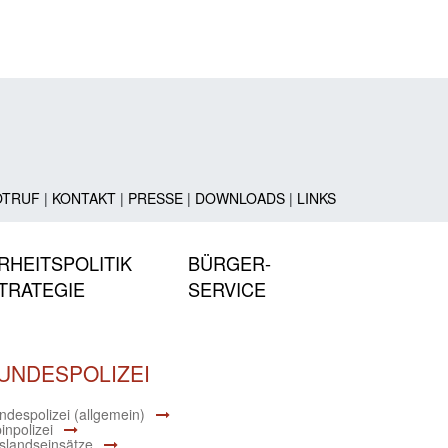
OTRUF
|
KONTAKT
|
PRESSE
|
DOWNLOADS
|
LINKS
RHEITSPOLITIK
BÜRGER-
TRATEGIE
SERVICE
UNDESPOLIZEI
ndespolizei (allgemein)
inpolizei
slandseinsätze