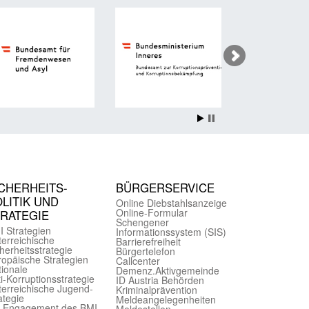
CHER­HEITS­
BÜRGER­SERVICE
LITIK UND
Online Diebstahls­anzeige
Online-Formular
TRATEGIE
Schengener
I Strategien
Informationssystem (SIS)
er­reichische
Barriere­freiheit
herheits­strategie
Bürger­telefon
ropäische Strategien
Call­center
ionale
Demenz.Aktiv­gemeinde
i-Korruptions­strategie
ID Austria Behörden
er­reichische Jugend­
Kriminal­prävention
ategie
Melde­an­ge­le­gen­heiten
-Engagement des BMI