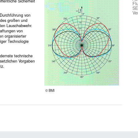
ffentliche Sicherheit
Fl
SE
Ve
 Durchführung von
 des großen und
nten Lauschabwehr.
haftungen von
 organisierter
iger Technologie
odernste technische
esetzlichen Vorgaben
iz.
© BMI