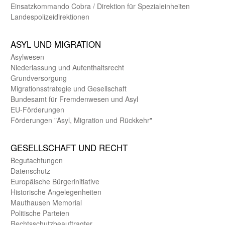
Einsatz­kommando Cobra / Direktion für Spezialeinheiten
Landes­polizei­direk­tionen
ASYL UND MIGRA­TION
Asyl­wesen
Nieder­lassung und Aufent­halts­recht
Grund­versorgung
Migrations­strategie und Gesell­schaft
Bundes­amt für Fremden­wesen und Asyl
EU-Förde­rungen
Förderungen "Asyl, Migration und Rückkehr"
GE­SELL­SCHAFT UND RECHT
Begut­achtungen
Daten­schutz
Europäische Bürger­initiative
Historische Angelegen­heiten
Mauthausen Memorial
Politische Parteien
Rechts­schutz­beauftragter