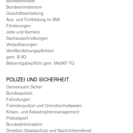
Bundes­minister
Bundes­ministerium
Geschäfts­einteilung
Aus- und Fortbildung im BMI
Förderungen
Jobs und Karriere
Sachaus­schreibungen
Verlautbarungen
Veröffentlichungspflichten
gem. B-VG
Bekanntgabepflicht gem. MedKF-TG
POLIZEI UND SICHER­HEIT
Gemein­sam.Sicher
Bundes­polizei
Fahndungen
Fremdenpolizei und Grenzkontrollwesen
Krisen- und Katastrophen­management
Polizeisport
Bundes­kriminal­amt
Direktion Staats­schutz und Nach­richten­dienst