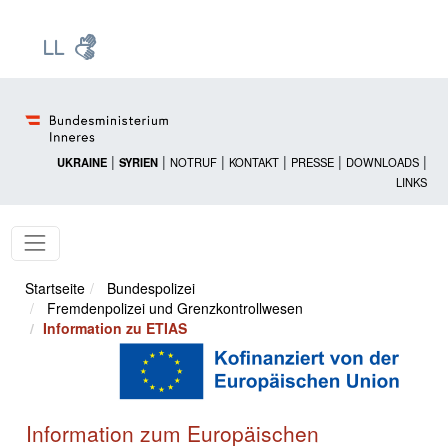
Zur Startseite: [Alt] +
Zum Hauptmenü: [Alt] +
Zum Headermenü: [Alt] +
Zum Inhalt: [Alt] +
Zum rechten Bereichsmenü: [Alt] +
Zur Sitemap: [Alt] +
Zum Footer: [Alt] +
[3]
[6]
[5]
[0]
[1]
[2]
[4]
|
|
|
|
|
|
UKRAINE
SYRIEN
NOTRUF
KONTAKT
PRESSE
DOWNLOADS
LINKS
Startseite
Bundespolizei
Fremdenpolizei und Grenzkontrollwesen
Information zu ETIAS
Information zum Europäischen