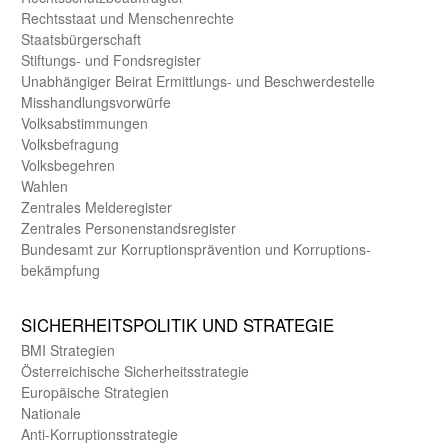
Rechts­staat und Menschen­rechte
Staats­bürger­schaft
Stiftungs- und Fonds­register
Unab­hängiger Beirat Ermittlungs- und Beschwerde­stelle
Misshandlungs­vorwürfe
Volks­abstimmungen
Volks­befragung
Volks­begehren
Wahlen
Zentrales Melde­register
Zentrales Personen­stands­register
Bundes­amt zur Korrup­tions­prävention und Korrup­tions­
bekämpfung
SICHER­HEITS­POLITIK UND STRATEGIE
BMI Strategien
Öster­reichische Sicherheits­strategie
Europäische Strategien
Nationale
Anti-Korruptions­strategie