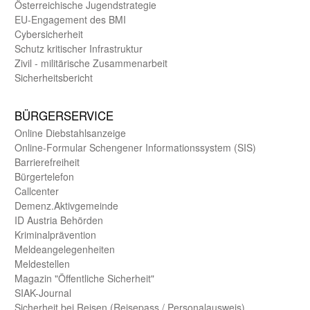
Öster­reichische Jugend­strategie
EU-Engagement des BMI
Cybersicherheit
Schutz kritischer Infra­struktur
Zivil - militärische Zusammen­arbeit
Sicherheits­bericht
BÜRGER­SERVICE
Online Diebstahls­anzeige
Online-Formular Schengener Informationssystem (SIS)
Barriere­freiheit
Bürger­telefon
Call­center
Demenz.Aktiv­gemeinde
ID Austria Behörden
Kriminal­prävention
Melde­an­ge­le­gen­heiten
Meld­estellen
Magazin "Öffentliche Sicherheit"
SIAK-Journal
Sicherheit bei Reisen (Reise­pass / Personal­ausweis)