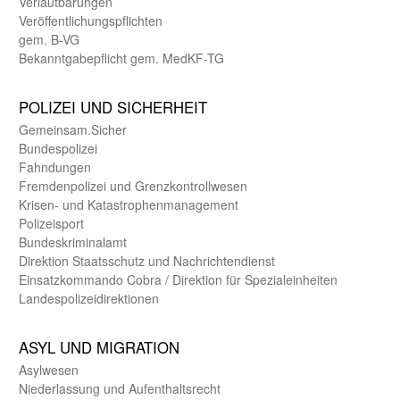
Verlautbarungen
Veröffentlichungspflichten
gem. B-VG
Bekanntgabepflicht gem. MedKF-TG
POLIZEI UND SICHER­HEIT
Gemein­sam.Sicher
Bundes­polizei
Fahndungen
Fremdenpolizei und Grenzkontrollwesen
Krisen- und Katastrophen­management
Polizeisport
Bundes­kriminal­amt
Direktion Staats­schutz und Nach­richten­dienst
Einsatz­kommando Cobra / Direktion für Spezialeinheiten
Landes­polizei­direk­tionen
ASYL UND MIGRA­TION
Asyl­wesen
Nieder­lassung und Aufent­halts­recht