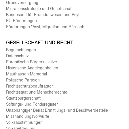
Grund­versorgung
Migrations­strategie und Gesell­schaft
Bundes­amt für Fremden­wesen und Asyl
EU-Förde­rungen
Förderungen "Asyl, Migration und Rückkehr"
GE­SELL­SCHAFT UND RECHT
Begut­achtungen
Daten­schutz
Europäische Bürger­initiative
Historische Angelegen­heiten
Mauthausen Memorial
Politische Parteien
Rechts­schutz­beauftragter
Rechts­staat und Menschen­rechte
Staats­bürger­schaft
Stiftungs- und Fonds­register
Unab­hängiger Beirat Ermittlungs- und Beschwerde­stelle
Misshandlungs­vorwürfe
Volks­abstimmungen
Volks­befragung