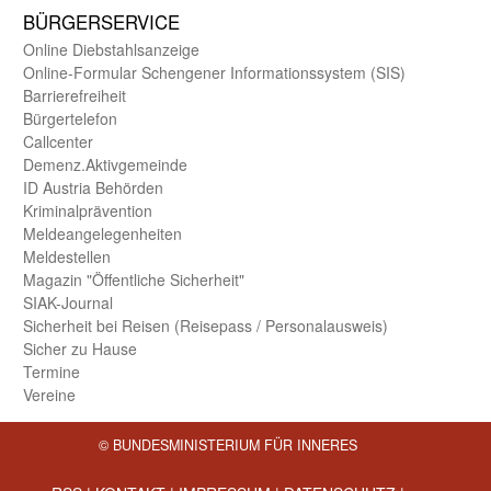
BÜRGER­SERVICE
Online Diebstahls­anzeige
Online-Formular Schengener Informationssystem (SIS)
Barriere­freiheit
Bürger­telefon
Call­center
Demenz.Aktiv­gemeinde
ID Austria Behörden
Kriminal­prävention
Melde­an­ge­le­gen­heiten
Meld­estellen
Magazin "Öffentliche Sicherheit"
SIAK-Journal
Sicherheit bei Reisen (Reise­pass / Personal­ausweis)
Sicher zu Hause
Termine
Vereine
© BUNDESMINISTERIUM FÜR INNERES