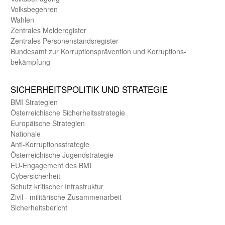
Volks­begehren
Wahlen
Zentrales Melde­register
Zentrales Personen­stands­register
Bundes­amt zur Korrup­tions­prävention und Korrup­tions­
bekämpfung
SICHER­HEITS­POLITIK UND STRATEGIE
BMI Strategien
Öster­reichische Sicherheits­strategie
Europäische Strategien
Nationale
Anti-Korruptions­strategie
Öster­reichische Jugend­strategie
EU-Engagement des BMI
Cybersicherheit
Schutz kritischer Infra­struktur
Zivil - militärische Zusammen­arbeit
Sicherheits­bericht