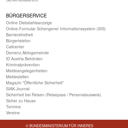
BÜRGER­SERVICE
Online Diebstahls­anzeige
Online-Formular Schengener Informationssystem (SIS)
Barriere­freiheit
Bürger­telefon
Call­center
Demenz.Aktiv­gemeinde
ID Austria Behörden
Kriminal­prävention
Melde­an­ge­le­gen­heiten
Meld­estellen
Magazin "Öffentliche Sicherheit"
SIAK-Journal
Sicherheit bei Reisen (Reise­pass / Personal­ausweis)
Sicher zu Hause
Termine
Vereine
© BUNDESMINISTERIUM FÜR INNERES