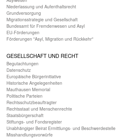
Nieder­lassung und Aufent­halts­recht
Grund­versorgung
Migrations­strategie und Gesell­schaft
Bundes­amt für Fremden­wesen und Asyl
EU-Förde­rungen
Förderungen "Asyl, Migration und Rückkehr"
GE­SELL­SCHAFT UND RECHT
Begut­achtungen
Daten­schutz
Europäische Bürger­initiative
Historische Angelegen­heiten
Mauthausen Memorial
Politische Parteien
Rechts­schutz­beauftragter
Rechts­staat und Menschen­rechte
Staats­bürger­schaft
Stiftungs- und Fonds­register
Unab­hängiger Beirat Ermittlungs- und Beschwerde­stelle
Misshandlungs­vorwürfe