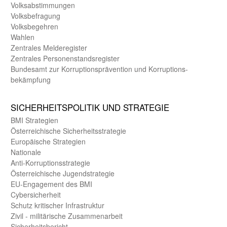
Volks­abstimmungen
Volks­befragung
Volks­begehren
Wahlen
Zentrales Melde­register
Zentrales Personen­stands­register
Bundes­amt zur Korrup­tions­prävention und Korrup­tions­
bekämpfung
SICHER­HEITS­POLITIK UND STRATEGIE
BMI Strategien
Öster­reichische Sicherheits­strategie
Europäische Strategien
Nationale
Anti-Korruptions­strategie
Öster­reichische Jugend­strategie
EU-Engagement des BMI
Cybersicherheit
Schutz kritischer Infra­struktur
Zivil - militärische Zusammen­arbeit
Sicherheits­bericht