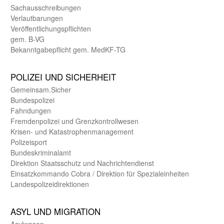
Sachaus­schreibungen
Verlautbarungen
Veröffentlichungspflichten
gem. B-VG
Bekanntgabepflicht gem. MedKF-TG
POLIZEI UND SICHER­HEIT
Gemein­sam.Sicher
Bundes­polizei
Fahndungen
Fremdenpolizei und Grenzkontrollwesen
Krisen- und Katastrophen­management
Polizeisport
Bundes­kriminal­amt
Direktion Staats­schutz und Nach­richten­dienst
Einsatz­kommando Cobra / Direktion für Spezialeinheiten
Landes­polizei­direk­tionen
ASYL UND MIGRA­TION
Asyl­wesen