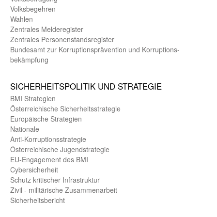
Volks­begehren
Wahlen
Zentrales Melde­register
Zentrales Personen­stands­register
Bundes­amt zur Korrup­tions­prävention und Korrup­tions­
bekämpfung
SICHER­HEITS­POLITIK UND STRATEGIE
BMI Strategien
Öster­reichische Sicherheits­strategie
Europäische Strategien
Nationale
Anti-Korruptions­strategie
Öster­reichische Jugend­strategie
EU-Engagement des BMI
Cybersicherheit
Schutz kritischer Infra­struktur
Zivil - militärische Zusammen­arbeit
Sicherheits­bericht