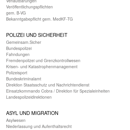
Verlautbarungen
Veröffentlichungspflichten
gem. B-VG
Bekanntgabepflicht gem. MedKF-TG
POLIZEI UND SICHER­HEIT
Gemein­sam.Sicher
Bundes­polizei
Fahndungen
Fremdenpolizei und Grenzkontrollwesen
Krisen- und Katastrophen­management
Polizeisport
Bundes­kriminal­amt
Direktion Staats­schutz und Nach­richten­dienst
Einsatz­kommando Cobra / Direktion für Spezialeinheiten
Landes­polizei­direk­tionen
ASYL UND MIGRA­TION
Asyl­wesen
Nieder­lassung und Aufent­halts­recht