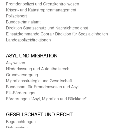
Fremdenpolizei und Grenzkontrollwesen
Krisen- und Katastrophen­management
Polizeisport
Bundes­kriminal­amt
Direktion Staats­schutz und Nach­richten­dienst
Einsatz­kommando Cobra / Direktion für Spezialeinheiten
Landes­polizei­direk­tionen
ASYL UND MIGRA­TION
Asyl­wesen
Nieder­lassung und Aufent­halts­recht
Grund­versorgung
Migrations­strategie und Gesell­schaft
Bundes­amt für Fremden­wesen und Asyl
EU-Förde­rungen
Förderungen "Asyl, Migration und Rückkehr"
GE­SELL­SCHAFT UND RECHT
Begut­achtungen
Daten­schutz