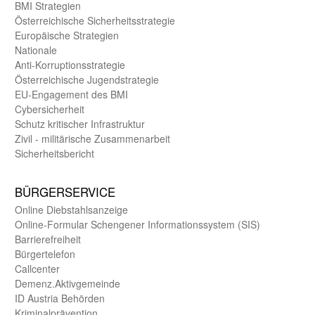
BMI Strategien
Öster­reichische Sicherheits­strategie
Europäische Strategien
Nationale
Anti-Korruptions­strategie
Öster­reichische Jugend­strategie
EU-Engagement des BMI
Cybersicherheit
Schutz kritischer Infra­struktur
Zivil - militärische Zusammen­arbeit
Sicherheits­bericht
BÜRGER­SERVICE
Online Diebstahls­anzeige
Online-Formular Schengener Informationssystem (SIS)
Barriere­freiheit
Bürger­telefon
Call­center
Demenz.Aktiv­gemeinde
ID Austria Behörden
Kriminal­prävention