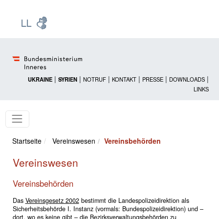
Zur Startseite: [Alt] +
Zum Hauptmenü: [Alt] +
Zum Headermenü: [Alt] +
Zum Inhalt: [Alt] +
Zum rechten Bereichsmenü: [Alt] +
Zur Sitemap: [Alt] +
Zum Footer: [Alt] +
[3]
[6]
[5]
[0]
[1]
[2]
[4]
|
|
|
|
|
|
UKRAINE
SYRIEN
NOTRUF
KONTAKT
PRESSE
DOWNLOADS
LINKS
Startseite
Vereinswesen
Vereinsbehörden
Vereinswesen
Vereinsbehörden
Das
Vereinsgesetz 2002
bestimmt die Landespolizeidirektion als
Sicherheitsbehörde I. Instanz (vormals: Bundespolizeidirektion) und –
dort, wo es keine gibt – die Bezirksverwaltungsbehörden zu