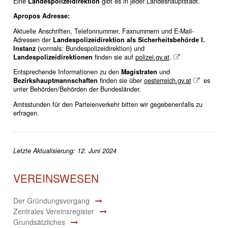
Eine
Landespolizeidirektion
gibt es in jeder Landeshauptstadt.
Apropos Adresse:
Aktuelle Anschriften, Telefonnummer, Faxnummern und E-Mail-
Adressen der
Landespolizeidirektion als Sicherheitsbehörde I.
Instanz
(vormals: Bundespolizeidirektion) und
Landespolizeidirektionen
finden sie auf
polizei.gv.at
.
Entsprechende Informationen zu den
Magistraten
und
Bezirkshauptmannschaften
finden sie über
oesterreich.gv.at
es
unter Behörden/Behörden der Bundesländer.
Amtsstunden für den Parteienverkehr bitten wir gegebenenfalls zu
erfragen.
Letzte Aktualisierung: 12. Juni 2024
VEREINSWESEN
Der Gründungsvorgang
Zentrales Vereinsregister
Grundsätzliches