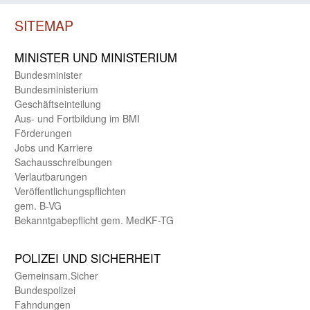
SITEMAP
MINISTER UND MINIST­ERIUM
Bundes­minister
Bundes­ministerium
Geschäfts­einteilung
Aus- und Fortbildung im BMI
Förderungen
Jobs und Karriere
Sachaus­schreibungen
Verlautbarungen
Veröffentlichungspflichten
gem. B-VG
Bekanntgabepflicht gem. MedKF-TG
POLIZEI UND SICHER­HEIT
Gemein­sam.Sicher
Bundes­polizei
Fahndungen