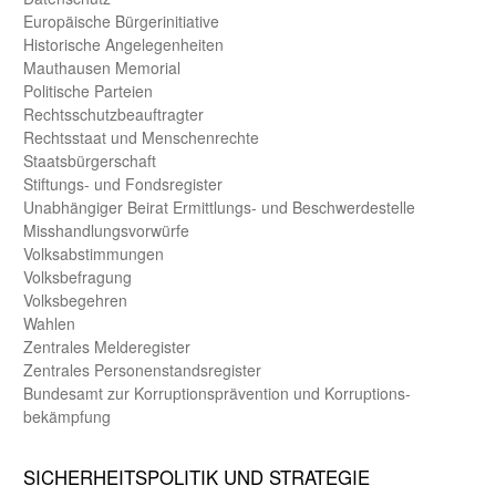
Europäische Bürger­initiative
Historische Angelegen­heiten
Mauthausen Memorial
Politische Parteien
Rechts­schutz­beauftragter
Rechts­staat und Menschen­rechte
Staats­bürger­schaft
Stiftungs- und Fonds­register
Unab­hängiger Beirat Ermittlungs- und Beschwerde­stelle
Misshandlungs­vorwürfe
Volks­abstimmungen
Volks­befragung
Volks­begehren
Wahlen
Zentrales Melde­register
Zentrales Personen­stands­register
Bundes­amt zur Korrup­tions­prävention und Korrup­tions­
bekämpfung
SICHER­HEITS­POLITIK UND STRATEGIE