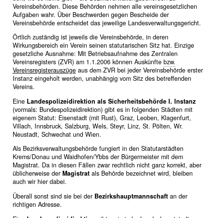
Vereinsbehörden. Diese Behörden nehmen alle vereinsgesetzlichen
Aufgaben wahr. Über Beschwerden gegen Bescheide der
Vereinsbehörde entscheidet das jeweilige Landesverwaltungsgericht.
Örtlich zuständig ist jeweils die Vereinsbehörde, in deren
Wirkungsbereich ein Verein seinen statutarischen Sitz hat. Einzige
gesetzliche Ausnahme: Mit Betriebsaufnahme des Zentralen
Vereinsregisters (ZVR) am 1.1.2006 können Auskünfte
bzw.
Vereinsregisterauszüge
aus dem ZVR bei jeder Vereinsbehörde erster
Instanz eingeholt werden, unabhängig vom Sitz des betreffenden
Vereins.
Eine
Landespolizeidirektion als Sicherheitsbehörde I. Instanz
(vormals: Bundespolizeidirektion) gibt es in folgenden Städten mit
eigenem Statut: Eisenstadt (mit Rust), Graz, Leoben, Klagenfurt,
Villach, Innsbruck, Salzburg, Wels, Steyr, Linz, St. Pölten, Wr.
Neustadt, Schwechat und Wien.
Als Bezirksverwaltungsbehörde fungiert in den Statutarstädten
Krems/Donau und Waidhofen/Ybbs der Bürgermeister mit dem
Magistrat. Da in diesen Fällen zwar rechtlich nicht ganz korrekt, aber
üblicherweise der
Magistrat
als Behörde bezeichnet wird, bleiben
auch wir hier dabei.
Überall sonst sind sie bei der
Bezirkshauptmannschaft
an der
richtigen Adresse.