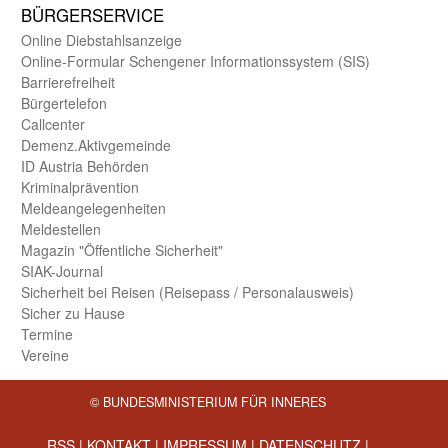
BÜRGER­SERVICE
Online Diebstahls­anzeige
Online-Formular Schengener Informationssystem (SIS)
Barriere­freiheit
Bürger­telefon
Call­center
Demenz.Aktiv­gemeinde
ID Austria Behörden
Kriminal­prävention
Melde­an­ge­le­gen­heiten
Meld­estellen
Magazin "Öffentliche Sicherheit"
SIAK-Journal
Sicherheit bei Reisen (Reise­pass / Personal­ausweis)
Sicher zu Hause
Termine
Vereine
© BUNDESMINISTERIUM FÜR INNERES
RSS
|
KONTAKT
|
IMPRESSUM
|
DATENSCHUTZ
|