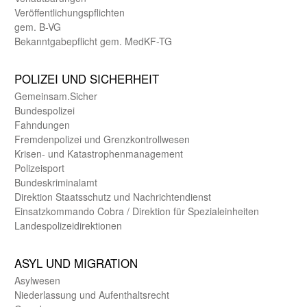
Veröffentlichungspflichten
gem. B-VG
Bekanntgabepflicht gem. MedKF-TG
POLIZEI UND SICHER­HEIT
Gemein­sam.Sicher
Bundes­polizei
Fahndungen
Fremdenpolizei und Grenzkontrollwesen
Krisen- und Katastrophen­management
Polizeisport
Bundes­kriminal­amt
Direktion Staats­schutz und Nach­richten­dienst
Einsatz­kommando Cobra / Direktion für Spezialeinheiten
Landes­polizei­direk­tionen
ASYL UND MIGRA­TION
Asyl­wesen
Nieder­lassung und Aufent­halts­recht