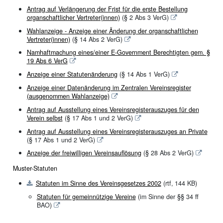
Antrag auf Verlängerung der Frist für die erste Bestellung
organschaftlicher Vertreter(innen)
(§ 2 Abs 3 VerG)
Wahlanzeige - Anzeige einer Änderung der organschaftlichen
Vertreter(innen)
(§ 14 Abs 2 VerG)
Namhaftmachung eines/einer E-Government Berechtigten gem. §
19 Abs 6 VerG
Anzeige einer Statutenänderung
(§ 14 Abs 1 VerG)
Anzeige einer Datenänderung im Zentralen Vereinsregister
(ausgenommen Wahlanzeige)
Antrag auf Ausstellung eines Vereinsregisterauszuges für den
Verein selbst
(§ 17 Abs 1 und 2 VerG)
Antrag auf Ausstellung eines Vereinsregisterauszuges an Private
(§ 17 Abs 1 und 2 VerG)
Anzeige der freiwilligen Vereinsauflösung
(§ 28 Abs 2 VerG)
Muster-Statuten
Statuten im Sinne des Vereinsgesetzes 2002
(rtf,
144 KB)
Statuten für gemeinnützige Vereine
(im Sinne der §§ 34 ff
BAO)