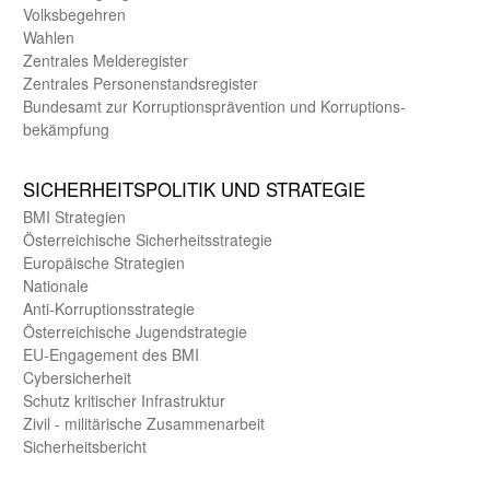
Volks­begehren
Wahlen
Zentrales Melde­register
Zentrales Personen­stands­register
Bundes­amt zur Korrup­tions­prävention und Korrup­tions­
bekämpfung
SICHER­HEITS­POLITIK UND STRATEGIE
BMI Strategien
Öster­reichische Sicherheits­strategie
Europäische Strategien
Nationale
Anti-Korruptions­strategie
Öster­reichische Jugend­strategie
EU-Engagement des BMI
Cybersicherheit
Schutz kritischer Infra­struktur
Zivil - militärische Zusammen­arbeit
Sicherheits­bericht