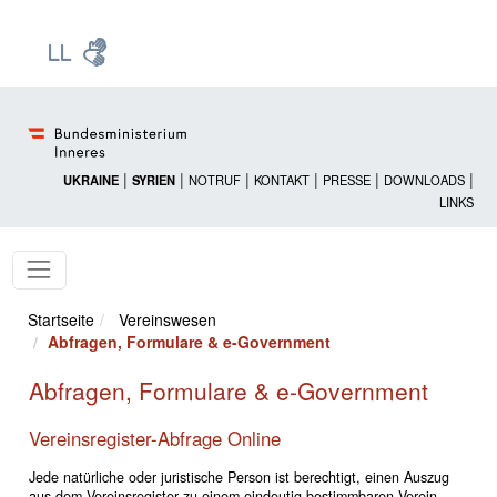
Zur Startseite: [Alt] +
Zum Hauptmenü: [Alt] +
Zum Headermenü: [Alt] +
Zum Inhalt: [Alt] +
Zum rechten Bereichsmenü: [Alt] +
Zur Sitemap: [Alt] +
Zum Footer: [Alt] +
[3]
[6]
[5]
[0]
[1]
[2]
[4]
|
|
|
|
|
|
UKRAINE
SYRIEN
NOTRUF
KONTAKT
PRESSE
DOWNLOADS
LINKS
Startseite
Vereinswesen
Abfragen, Formulare & e-Government
Abfragen, Formulare & e-Government
Vereinsregister-Abfrage Online
Jede natürliche oder juristische Person ist berechtigt, einen Auszug
aus dem Vereinsregister zu einem eindeutig bestimmbaren Verein