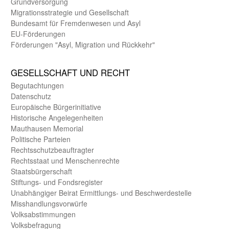
Grund­versorgung
Migrations­strategie und Gesell­schaft
Bundes­amt für Fremden­wesen und Asyl
EU-Förde­rungen
Förderungen "Asyl, Migration und Rückkehr"
GE­SELL­SCHAFT UND RECHT
Begut­achtungen
Daten­schutz
Europäische Bürger­initiative
Historische Angelegen­heiten
Mauthausen Memorial
Politische Parteien
Rechts­schutz­beauftragter
Rechts­staat und Menschen­rechte
Staats­bürger­schaft
Stiftungs- und Fonds­register
Unab­hängiger Beirat Ermittlungs- und Beschwerde­stelle
Misshandlungs­vorwürfe
Volks­abstimmungen
Volks­befragung