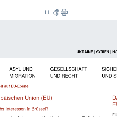
UKRAINE
|
SYRIEN
|
N
ASYL UND
GESELLSCHAFT
SICHE
MIGRATION
UND RECHT
UND S
it auf EU-Ebene
päischen Union (EU)
D
E
hs Interessen in Brüssel?
EU