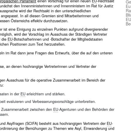
ropäischen Parlament
einen Vorschlag für einen neuen
EU
-Rechtsakt
Ge
zunächst den Innenministerinnen und Innenministern im Rat für Justiz
Eu
Ra
saussprache wird der Rechtsakt in den unterschiedlichen
BM
angepasst. In all diesen Gremien sind Mitarbeiterinnen und
EU
ressen Österreichs effektiv durchzusetzen.
Be
er ist eine Einigung zu einzelnen Punkten aufgrund divergierender
möglich, wird der Vorschlag im Ausschuss der Ständigen Vertreter
 die
EU
-Botschafterinnen und -Botschafter der Mitgliedstaaten
hen Positionen zum Text herzustellen.
eln im Rat dann jene Fragen des Entwurfs, über die auf den unteren
sse, an denen hochrangige Vertreterinnen und Vertreter der
gen Ausschuss für die operative Zusammenarbeit im Bereich der
zu:
taaten in der
EU
erleichtern und stärken.
rbeit evaluieren und Verbesserungsvorschläge unterbreiten.
und Zusammenarbeit zwischen den
EU
-Agenturen und den Behörden der
ssern.
und Asylfragen (SCIFA) besteht aus hochrangigen Vertretern der
EU
-
 Koordinierung der Bemühungen zu Themen wie Asyl, Einwanderung und