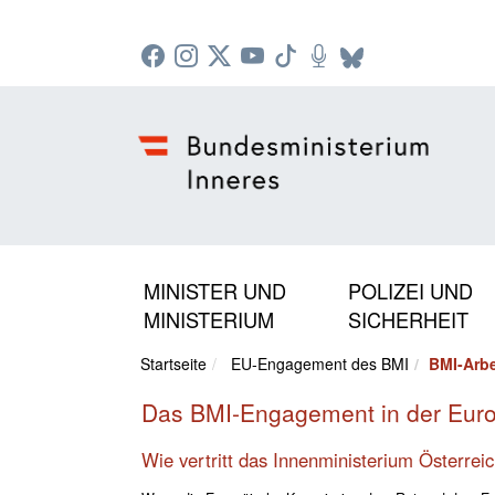
Zur Startseite: [Alt] +
Zum Hauptmenü: [Alt] +
Zum Headermenü: [Alt] +
Zum Inhalt: [Alt] +
Zum rechten Bereichsmenü: [Alt] +
Zur Sitemap: [Alt] +
Zum Footer: [Alt] +
[3]
[6]
[5]
[0]
[1]
[2]
[4]
MINISTER UND
POLIZEI UND
MINISTERIUM
SICHERHEIT
Startseite
EU-Engagement des BMI
BMI-Arbe
Das BMI-Engagement in der Euro
Wie vertritt das Innenministerium Österreic