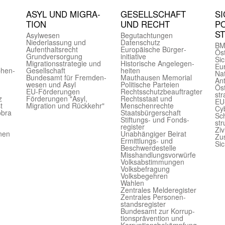
ASYL UND MIGRA­
GE­SELL­SCHAFT
SI
TION
UND RECHT
PO
S
Asyl­wesen
Begut­achtungen
Nieder­lassung und
Daten­schutz
BM
Aufent­halts­recht
Europäische Bürger­
Öst
Grund­versorgung
initiative
Sic
Migrations­strategie und
Historische Angelegen­
Eu
phen­
Gesell­schaft
heiten
Nat
Bundes­amt für Fremden­
Mauthausen Memorial
Ant
wesen und Asyl
Politische Parteien
Öst
EU-Förde­rungen
Rechts­schutz­beauftragter
str
z
Förderungen "Asyl,
Rechts­staat und
EU
t
Migration und Rückkehr"
Menschen­rechte
Cyb
obra
Staats­bürger­schaft
Sch
Stiftungs- und Fonds­
str
register
Ziv
onen
Unab­hängiger Beirat
Zu
Ermittlungs- und
Sic
Beschwerde­stelle
Misshandlungs­vorwürfe
Volks­abstimmungen
Volks­befragung
Volks­begehren
Wahlen
Zentrales Melde­register
Zentrales Personen­
stands­register
Bundes­amt zur Korrup­
tions­prävention und