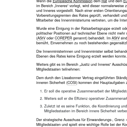
Wenn die
Europäische Kommission
dem
Rat
und dem
Eu
im Bereich „Inneres“ vorlegt, wird dieser normalerweise 
und Inneres vorgestellt. Nach einer ersten Orientierung
Vorbereitungsgremien des Rates geprüft, verhandelt und 
Mitarbeiter des Innenministeriums vertreten, um die Inte
Wurde eine Einigung in der Ratsarbeitsgruppe erzielt od
politischer Positionen auf technischer Ebene nicht mehr 
(
AStV
oder
COREPER
genannt) behandelt. Im
AStV
sind
bemüht, Einvernehmen zu noch bestehenden gegensätzlic
Die Innenministerinnen und Innenminister selbst behand
Ebenen des Rates keine Einigung erzielt werden konnte.
Weiters gibt es im Bereich „Justiz und Inneres“ Ausschü
Mitgliedstaaten teilnehmen:
Dem durch den Lissabonner Vertrag eingeführten Ständi
inneren Sicherheit (
COSI
) kommen drei Hauptaufgaben 
Er soll die operative Zusammenarbeit der Mitglieds
Weiters soll er die Effizienz operativer Zusammena
Zuletzt ist es seine Funktion, die Koordinierung 
Mitgliedsstaaten im Bereich innere Sicherheit verbe
Der strategische Ausschuss für Einwanderungs-, Grenz- 
Mitgliedstaaten und spielt eine wichtige Rolle bei der