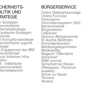
CHER­HEITS­
BÜRGER­SERVICE
LITIK UND
Online Diebstahls­anzeige
Online-Formular
TRATEGIE
Schengener
I Strategien
Informationssystem (SIS)
er­reichische
Barriere­freiheit
herheits­strategie
Bürger­telefon
ropäische Strategien
Call­center
ionale
Demenz.Aktiv­gemeinde
i-Korruptions­strategie
ID Austria Behörden
er­reichische Jugend­
Kriminal­prävention
ategie
Melde­an­ge­le­gen­heiten
-Engagement des BMI
Meld­estellen
ersicherheit
Magazin "Öffentliche
utz kritischer Infra­
Sicherheit"
uktur
SIAK-Journal
il - militärische
Sicherheit bei Reisen
sammen­arbeit
(Reise­pass / Personal­
herheits­bericht
ausweis)
Sicher zu Hause
Termine
Vereine