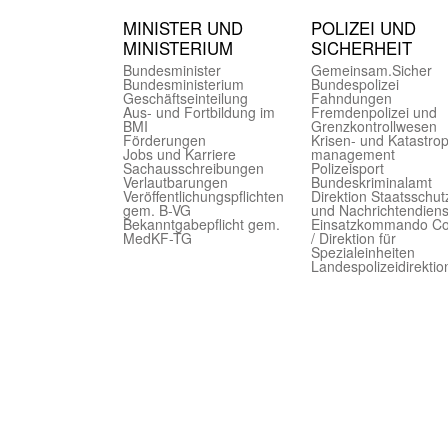
MINISTER UND
POLIZEI UND
MINIST­ERIUM
SICHER­HEIT
Bundes­minister
Gemein­sam.Sicher
Bundes­ministerium
Bundes­polizei
Geschäfts­einteilung
Fahndungen
Aus- und Fortbildung im
Fremdenpolizei und
BMI
Grenzkontrollwesen
Förderungen
Krisen- und Katastro
Jobs und Karriere
management
Sachaus­schreibungen
Polizeisport
Verlautbarungen
Bundes­kriminal­amt
Veröffentlichungspflichten
Direktion Staats­schut
gem. B-VG
und Nach­richten­diens
Bekanntgabepflicht gem.
Einsatz­kommando C
MedKF-TG
/ Direktion für
Spezialeinheiten
Landes­polizei­direk­ti