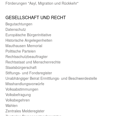
Förderungen "Asyl, Migration und Rückkehr"
GE­SELL­SCHAFT UND RECHT
Begut­achtungen
Daten­schutz
Europäische Bürger­initiative
Historische Angelegen­heiten
Mauthausen Memorial
Politische Parteien
Rechts­schutz­beauftragter
Rechts­staat und Menschen­rechte
Staats­bürger­schaft
Stiftungs- und Fonds­register
Unab­hängiger Beirat Ermittlungs- und Beschwerde­stelle
Misshandlungs­vorwürfe
Volks­abstimmungen
Volks­befragung
Volks­begehren
Wahlen
Zentrales Melde­register