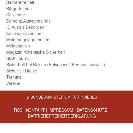
Barriere­freiheit
Bürger­telefon
Call­center
Demenz.Aktiv­gemeinde
ID Austria Behörden
Kriminal­prävention
Melde­an­ge­le­gen­heiten
Meld­estellen
Magazin "Öffentliche Sicherheit"
SIAK-Journal
Sicherheit bei Reisen (Reise­pass / Personal­ausweis)
Sicher zu Hause
Termine
Vereine
© BUNDESMINISTERIUM FÜR INNERES
RSS
|
KONTAKT
|
IMPRESSUM
|
DATENSCHUTZ
|
BARRIEREFREIHEITSERKLÄRUNG