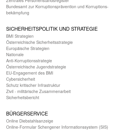
Zentrales Personen­stands­register
Bundes­amt zur Korrup­tions­prävention und Korrup­tions­
bekämpfung
SICHER­HEITS­POLITIK UND STRATEGIE
BMI Strategien
Öster­reichische Sicherheits­strategie
Europäische Strategien
Nationale
Anti-Korruptions­strategie
Öster­reichische Jugend­strategie
EU-Engagement des BMI
Cybersicherheit
Schutz kritischer Infra­struktur
Zivil - militärische Zusammen­arbeit
Sicherheits­bericht
BÜRGER­SERVICE
Online Diebstahls­anzeige
Online-Formular Schengener Informationssystem (SIS)