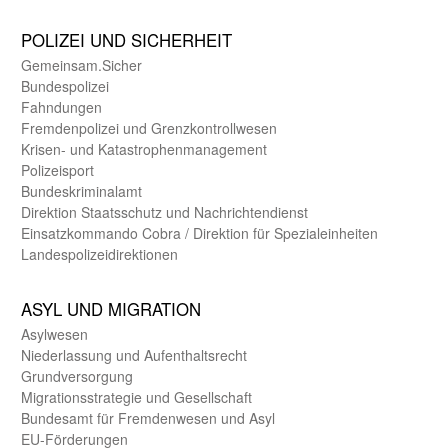
POLIZEI UND SICHER­HEIT
Gemein­sam.Sicher
Bundes­polizei
Fahndungen
Fremdenpolizei und Grenzkontrollwesen
Krisen- und Katastrophen­management
Polizeisport
Bundes­kriminal­amt
Direktion Staats­schutz und Nach­richten­dienst
Einsatz­kommando Cobra / Direktion für Spezialeinheiten
Landes­polizei­direk­tionen
ASYL UND MIGRA­TION
Asyl­wesen
Nieder­lassung und Aufent­halts­recht
Grund­versorgung
Migrations­strategie und Gesell­schaft
Bundes­amt für Fremden­wesen und Asyl
EU-Förde­rungen