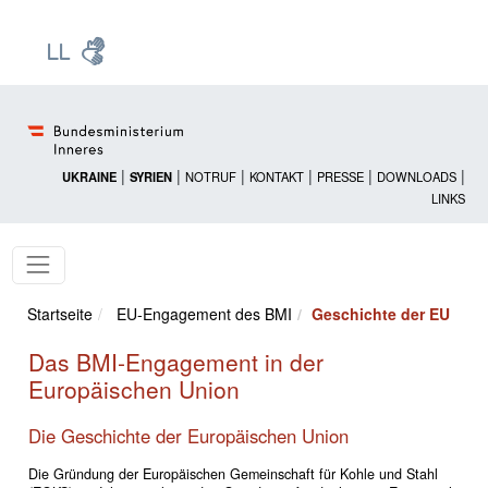
Zur Startseite: [Alt] +
Zum Hauptmenü: [Alt] +
Zum Headermenü: [Alt] +
Zum Inhalt: [Alt] +
Zum rechten Bereichsmenü: [Alt] +
Zur Sitemap: [Alt] +
Zum Footer: [Alt] +
[3]
[6]
[5]
[0]
[1]
[2]
[4]
|
|
|
|
|
|
UKRAINE
SYRIEN
NOTRUF
KONTAKT
PRESSE
DOWNLOADS
LINKS
Startseite
EU-Engagement des BMI
Geschichte der EU
Das BMI-Engagement in der
Europäischen Union
Die Geschichte der Europäischen Union
Die Gründung der Europäischen Gemeinschaft für Kohle und Stahl