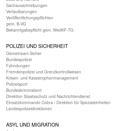
Sachaus­schreibungen
Verlautbarungen
Veröffentlichungspflichten
gem. B-VG
Bekanntgabepflicht gem. MedKF-TG
POLIZEI UND SICHER­HEIT
Gemein­sam.Sicher
Bundes­polizei
Fahndungen
Fremdenpolizei und Grenzkontrollwesen
Krisen- und Katastrophen­management
Polizeisport
Bundes­kriminal­amt
Direktion Staats­schutz und Nach­richten­dienst
Einsatz­kommando Cobra / Direktion für Spezialeinheiten
Landes­polizei­direk­tionen
ASYL UND MIGRA­TION