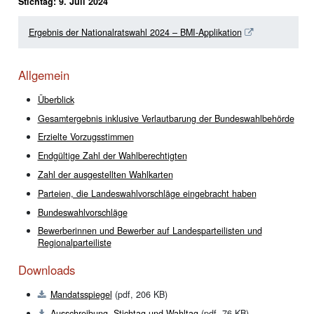
Stichtag: 9. Juli 2024
Ergebnis der Nationalratswahl 2024 – BMI-Applikation
Allgemein
Überblick
Gesamtergebnis inklusive Verlautbarung der Bundeswahlbehörde
Erzielte Vorzugsstimmen
Endgültige Zahl der Wahlberechtigten
Zahl der ausgestellten Wahlkarten
Parteien, die Landeswahlvorschläge eingebracht haben
Bundeswahlvorschläge
Bewerberinnen und Bewerber auf Landesparteilisten und
Regionalparteiliste
Downloads
Mandatsspiegel
(pdf, 206 KB)
PDF
Ausschreibung, Stichtag und Wahltag
(pdf, 76 KB)