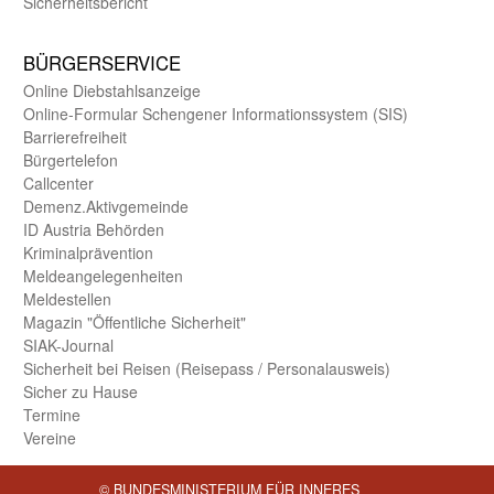
Sicherheits­bericht
BÜRGER­SERVICE
Online Diebstahls­anzeige
Online-Formular Schengener Informationssystem (SIS)
Barriere­freiheit
Bürger­telefon
Call­center
Demenz.Aktiv­gemeinde
ID Austria Behörden
Kriminal­prävention
Melde­an­ge­le­gen­heiten
Meld­estellen
Magazin "Öffentliche Sicherheit"
SIAK-Journal
Sicherheit bei Reisen (Reise­pass / Personal­ausweis)
Sicher zu Hause
Termine
Vereine
© BUNDESMINISTERIUM FÜR INNERES