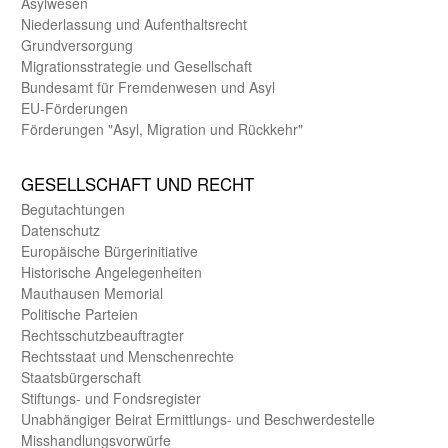
Asyl­wesen
Nieder­lassung und Aufent­halts­recht
Grund­versorgung
Migrations­strategie und Gesell­schaft
Bundes­amt für Fremden­wesen und Asyl
EU-Förde­rungen
Förderungen "Asyl, Migration und Rückkehr"
GE­SELL­SCHAFT UND RECHT
Begut­achtungen
Daten­schutz
Europäische Bürger­initiative
Historische Angelegen­heiten
Mauthausen Memorial
Politische Parteien
Rechts­schutz­beauftragter
Rechts­staat und Menschen­rechte
Staats­bürger­schaft
Stiftungs- und Fonds­register
Unab­hängiger Beirat Ermittlungs- und Beschwerde­stelle
Misshandlungs­vorwürfe