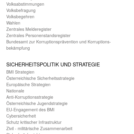
Volks­abstimmungen
Volks­befragung
Volks­begehren
Wahlen
Zentrales Melde­register
Zentrales Personen­stands­register
Bundes­amt zur Korrup­tions­prävention und Korrup­tions­
bekämpfung
SICHER­HEITS­POLITIK UND STRATEGIE
BMI Strategien
Öster­reichische Sicherheits­strategie
Europäische Strategien
Nationale
Anti-Korruptions­strategie
Öster­reichische Jugend­strategie
EU-Engagement des BMI
Cybersicherheit
Schutz kritischer Infra­struktur
Zivil - militärische Zusammen­arbeit