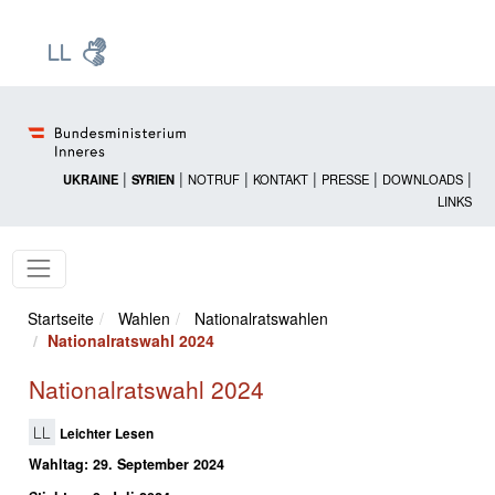
Zur Startseite: [Alt] +
Zum Hauptmenü: [Alt] +
Zum Headermenü: [Alt] +
Zum Inhalt: [Alt] +
Zum rechten Bereichsmenü: [Alt] +
Zur Sitemap: [Alt] +
Zum Footer: [Alt] +
[3]
[6]
[5]
[0]
[1]
[2]
[4]
|
|
|
|
|
|
UKRAINE
SYRIEN
NOTRUF
KONTAKT
PRESSE
DOWNLOADS
LINKS
Startseite
Wahlen
Nationalratswahlen
Nationalratswahl 2024
Nationalratswahl 2024
Leichter Lesen
Wahltag: 29. September 2024