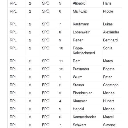
RPL
2
SPÖ
5
Alibabić
Haris
RPL
2
SPÖ
6
Mair-Enzi
Nicole
RPL
2
SPÖ
7
Kaufmann
Lukas
RPL
2
SPÖ
8
Lobenwein
Alexandra
RPL
2
SPÖ
9
Reiter
Bernhard
RPL
2
SPÖ
10
Föger-
Sonja
Kalchschmied
RPL
2
SPÖ
11
Ram
Marco
RPL
2
SPÖ
12
Praxmarer
Brigitte
RPL
3
FPÖ
1
Wurm
Peter
RPL
3
FPÖ
2
Steiner
Christoph
RPL
3
FPÖ
3
Ebenbichler
Michael
RPL
3
FPÖ
4
Klammer
Hubert
RPL
3
FPÖ
5
Henökl
Michael
RPL
3
FPÖ
6
Kammerlander
Marcel
RPL
3
FPÖ
7
Schwarz
Simone