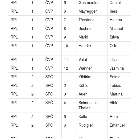
RPL
1
ÖVP
5
Gosterxeier
Daniel
RPL
1
ÖVP
6
Mayregger
Ines
M
RPL
1
ÖVP
7
Töchterle
Helena
RPL
1
ÖVP
8
Buchner
Michael
RPL
1
ÖVP
9
Markl
Silvia
RPL
1
ÖVP
10
Handle
Otto
In
M
RPL
1
ÖVP
11
Vulai
Lisa
RPL
1
ÖVP
12
Wanner
Jasmina
RPL
2
SPÖ
1
Yildirim
Selma
M
RPL
2
SPÖ
2
Köhle
Tobias
RPL
2
SPÖ
3
Auer
Martina
RPL
2
SPÖ
4
Schennach-
Albin
Thaler
RPL
2
SPÖ
5
Kalla
Rem
RPL
2
SPÖ
6
Rudigier
Emanuel