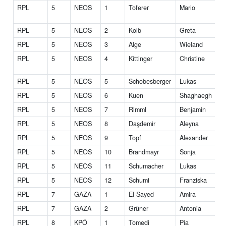
RPL
5
NEOS
1
Toferer
Mario
DI
B
RPL
5
NEOS
2
Kolb
Greta
RPL
5
NEOS
3
Alge
Wieland
Dr
RPL
5
NEOS
4
Kittinger
Christine
M
Dr
RPL
5
NEOS
5
Schobesberger
Lukas
RPL
5
NEOS
6
Kuen
Shaghaegh
M
RPL
5
NEOS
7
Rimml
Benjamin
RPL
5
NEOS
8
Daşdemir
Aleyna
RPL
5
NEOS
9
Topf
Alexander
DI
RPL
5
NEOS
10
Brandmayr
Sonja
RPL
5
NEOS
11
Schumacher
Lukas
RPL
5
NEOS
12
Schumi
Franziska
RPL
7
GAZA
1
El Sayed
Amira
RPL
7
GAZA
2
Grüner
Antonia
RPL
8
KPÖ
1
Tomedi
Pia