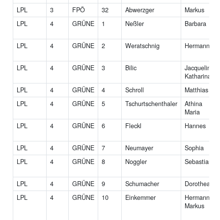
LPL
3
FPÖ
32
Abwerzger
Markus
LPL
4
GRÜNE
1
Neßler
Barbara
LPL
4
GRÜNE
2
Weratschnig
Hermann
LPL
4
GRÜNE
3
Bilic
Jacqueline
Katharina
LPL
4
GRÜNE
4
Schroll
Matthias
LPL
4
GRÜNE
5
Tschurtschenthaler
Athina
Maria
LPL
4
GRÜNE
6
Fleckl
Hannes
LPL
4
GRÜNE
7
Neumayer
Sophia
LPL
4
GRÜNE
8
Noggler
Sebastian
LPL
4
GRÜNE
9
Schumacher
Dorothea
LPL
4
GRÜNE
10
Einkemmer
Hermann
Markus