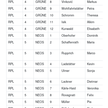
RPL
4
GRÜNE
8
Vinković
Markus
RPL
4
GRÜNE
9
Wohlfahrtstätter
Petra
RPL
4
GRÜNE
10
Schromm
Theresa
RPL
4
GRÜNE
11
Isik
Alkim
RPL
4
GRÜNE
12
Kunwald
Elisabeth
RPL
5
NEOS
1
Oberhofer
Dominik
RPL
5
NEOS
2
Schaffenrath
Maria
RPL
5
NEOS
3
Rupprich
Marco
M
RPL
5
NEOS
4
Ladstätter
Kevin
RPL
5
NEOS
5
Ulmer
Sonja
RPL
5
NEOS
6
Lackner
Dietmar
RPL
5
NEOS
7
Kärle-Haid
Veronika
RPL
5
NEOS
8
Rovagnati
Felix
RPL
5
NEOS
9
Müller
Pia