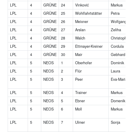
LPL
4
GRÜNE
24
Vinković
Markus
LPL
4
GRÜNE
25
Wohlfahrtstätter
Petra
LPL
4
GRÜNE
26
Meixner
Wolfgang
LPL
4
GRÜNE
27
Arslan
Zeliha
LPL
4
GRÜNE
28
Walch
Christoph
LPL
4
GRÜNE
29
Ettmayer-Kreiner
Cordula
LPL
4
GRÜNE
30
Mair
Gebhard
LPL
5
NEOS
1
Oberhofer
Dominik
LPL
5
NEOS
2
Flür
Laura
LPL
5
NEOS
3
Peer
Eva-Maria
LPL
5
NEOS
4
Trainer
Markus
LPL
5
NEOS
5
Ebner
Domenik
LPL
5
NEOS
6
Moll
Markus
LPL
5
NEOS
7
Ulmer
Sonja