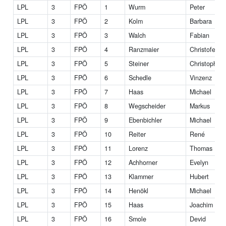
LPL
3
FPÖ
1
Wurm
Peter
LPL
3
FPÖ
2
Kolm
Barbara
LPL
3
FPÖ
3
Walch
Fabian
LPL
3
FPÖ
4
Ranzmaier
Christofer
LPL
3
FPÖ
5
Steiner
Christoph
LPL
3
FPÖ
6
Schedle
Vinzenz
LPL
3
FPÖ
7
Haas
Michael
LPL
3
FPÖ
8
Wegscheider
Markus
LPL
3
FPÖ
9
Ebenbichler
Michael
LPL
3
FPÖ
10
Reiter
René
LPL
3
FPÖ
11
Lorenz
Thomas
LPL
3
FPÖ
12
Achhorner
Evelyn
LPL
3
FPÖ
13
Klammer
Hubert
LPL
3
FPÖ
14
Henökl
Michael
LPL
3
FPÖ
15
Haas
Joachim
LPL
3
FPÖ
16
Smole
Devid