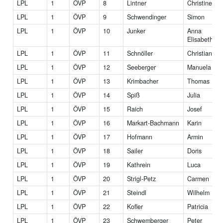
LPL
1
ÖVP
8
Lintner
Christine
LPL
1
ÖVP
9
Schwendinger
Simon
LPL
1
ÖVP
10
Junker
Anna
Elisabeth
LPL
1
ÖVP
11
Schnöller
Christian
LPL
1
ÖVP
12
Seeberger
Manuela
LPL
1
ÖVP
13
Krimbacher
Thomas
LPL
1
ÖVP
14
Spiß
Julia
LPL
1
ÖVP
15
Raich
Josef
LPL
1
ÖVP
16
Markart-Bachmann
Karin
LPL
1
ÖVP
17
Hofmann
Armin
LPL
1
ÖVP
18
Sailer
Doris
LPL
1
ÖVP
19
Kathrein
Luca
LPL
1
ÖVP
20
Strigl-Petz
Carmen
LPL
1
ÖVP
21
Steindl
Wilhelm
LPL
1
ÖVP
22
Kofler
Patricia
LPL
1
ÖVP
23
Schwemberger
Peter