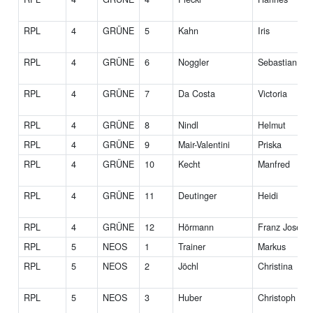
RPL
4
GRÜNE
5
Kahn
Iris
RPL
4
GRÜNE
6
Noggler
Sebastian
RPL
4
GRÜNE
7
Da Costa
Victoria
RPL
4
GRÜNE
8
Nindl
Helmut
RPL
4
GRÜNE
9
Mair-Valentini
Priska
RPL
4
GRÜNE
10
Kecht
Manfred
RPL
4
GRÜNE
11
Deutinger
Heidi
RPL
4
GRÜNE
12
Hörmann
Franz Josef
RPL
5
NEOS
1
Trainer
Markus
RPL
5
NEOS
2
Jöchl
Christina
RPL
5
NEOS
3
Huber
Christoph