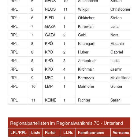
RPL
5
NEOS
10
Stillebacher
Stefan
RPL
5
NEOS
11
Wikipil
Christopher
RPL
6
BIER
1
Obkircher
Stefan
RPL
7
GAZA
1
Khrewish
Leila
RPL
7
GAZA
2
Gabl
Nora
RPL
8
KPÖ
1
Baumgartl
Melanie
RPL
8
KPÖ
2
Huber
Gabriel
RPL
8
KPÖ
3
Zehentner
Lucia
RPL
8
KPÖ
4
Kirchmair
Jasmin
RPL
9
MFG
1
Fornezza
Maximiliana
RPL
10
LMP
1
Mairhofer
Günter
RPL
11
KEINE
1
Richter
Sarah
Regionalparteilisten im Regionalwahlkreis 7C - Unterland
LPL/RPL
Liste
Partei
Lf.Nr.
Familienname
Vorname