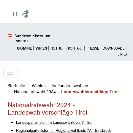
Zur Startseite: [Alt] +
Zum Hauptmenü: [Alt] +
Zum Headermenü: [Alt] +
Zum Inhalt: [Alt] +
Zum rechten Bereichsmenü: [Alt] +
Zur Sitemap: [Alt] +
Zum Footer: [Alt] +
[3]
[6]
[5]
[0]
[1]
[2]
[4]
|
|
|
|
|
|
UKRAINE
SYRIEN
NOTRUF
KONTAKT
PRESSE
DOWNLOADS
LINKS
Startseite
Wahlen
Nationalratswahlen
Nationalratswahl 2024
Landeswahlvorschläge Tirol
Nationalratswahl 2024 -
Landeswahlvorschläge Tirol
Landesparteilisten im Landeswahlkreis 7 Tirol
Regionalparteilisten im Regionalwahlkreis 7A - Innsbruck