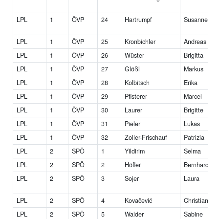
LPL
1
ÖVP
24
Hartrumpf
Susanne
LPL
1
ÖVP
25
Kronbichler
Andreas
LPL
1
ÖVP
26
Wüster
Brigitta
LPL
1
ÖVP
27
Glößl
Markus
LPL
1
ÖVP
28
Kolbitsch
Erika
LPL
1
ÖVP
29
Pfisterer
Marcel
LPL
1
ÖVP
30
Laurer
Brigitte
LPL
1
ÖVP
31
Pieler
Lukas
LPL
1
ÖVP
32
Zoller-Frischauf
Patrizia
LPL
2
SPÖ
1
Yildirim
Selma
LPL
2
SPÖ
2
Höfler
Bernhard
LPL
2
SPÖ
3
Sojer
Laura
LPL
2
SPÖ
4
Kovačević
Christian
LPL
2
SPÖ
5
Walder
Sabine