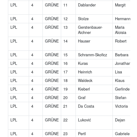
LPL
4
GRÜNE
11
Dablander
Margit
LPL
4
GRÜNE
12
Stolze
Hermann
LPL
4
GRÜNE
13
Gerstenbauer-
Maria
Aichner
Aloisia
LPL
4
GRÜNE
14
Hauser
Robert
LPL
4
GRÜNE
15
Schramm-Skoficz
Barbara
LPL
4
GRÜNE
16
Kuras
Jonathan
LPL
4
GRÜNE
17
Heinrich
Lisa
LPL
4
GRÜNE
18
Waldeck
Klaus
LPL
4
GRÜNE
19
Kieberl
Gerlinde
LPL
4
GRÜNE
20
Graf
Stefan
LPL
4
GRÜNE
21
Da Costa
Victoria
LPL
4
GRÜNE
22
Luković
Dejan
LPL
4
GRÜNE
23
Pertl
Gabriele