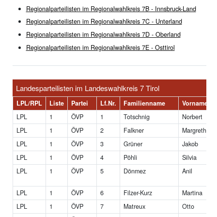
Regionalparteilisten im Regionalwahlkreis 7B - Innsbruck-Land
Regionalparteilisten im Regionalwahlkreis 7C - Unterland
Regionalparteilisten im Regionalwahlkreis 7D - Oberland
Regionalparteilisten im Regionalwahlkreis 7E - Osttirol
Landesparteilisten im Landeswahlkreis 7 Tirol
LPL/RPL
Liste
Partei
Lf.Nr.
Familienname
Vorname
LPL
1
ÖVP
1
Totschnig
Norbert
LPL
1
ÖVP
2
Falkner
Margreth
LPL
1
ÖVP
3
Grüner
Jakob
LPL
1
ÖVP
4
Pöhli
Silvia
LPL
1
ÖVP
5
Dönmez
Anil
LPL
1
ÖVP
6
Filzer-Kurz
Martina
LPL
1
ÖVP
7
Matreux
Otto