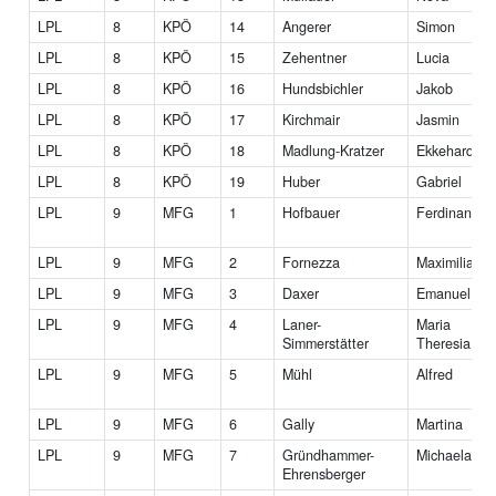
LPL
8
KPÖ
14
Angerer
Simon
LPL
8
KPÖ
15
Zehentner
Lucia
LPL
8
KPÖ
16
Hundsbichler
Jakob
LPL
8
KPÖ
17
Kirchmair
Jasmin
LPL
8
KPÖ
18
Madlung-Kratzer
Ekkehard
LPL
8
KPÖ
19
Huber
Gabriel
LPL
9
MFG
1
Hofbauer
Ferdinand
LPL
9
MFG
2
Fornezza
Maximiliana
LPL
9
MFG
3
Daxer
Emanuel
LPL
9
MFG
4
Laner-
Maria
Simmerstätter
Theresia
LPL
9
MFG
5
Mühl
Alfred
LPL
9
MFG
6
Gally
Martina
LPL
9
MFG
7
Gründhammer-
Michaela
Ehrensberger