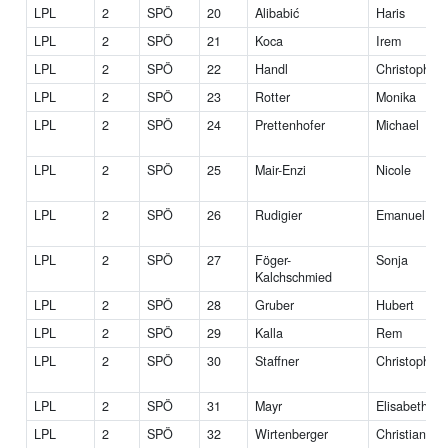
LPL
2
SPÖ
20
Alibabić
Haris
LPL
2
SPÖ
21
Koca
Irem
LPL
2
SPÖ
22
Handl
Christopher
LPL
2
SPÖ
23
Rotter
Monika
LPL
2
SPÖ
24
Prettenhofer
Michael
LPL
2
SPÖ
25
Mair-Enzi
Nicole
LPL
2
SPÖ
26
Rudigier
Emanuel
LPL
2
SPÖ
27
Föger-
Sonja
Kalchschmied
LPL
2
SPÖ
28
Gruber
Hubert
LPL
2
SPÖ
29
Kalla
Rem
LPL
2
SPÖ
30
Staffner
Christoph
LPL
2
SPÖ
31
Mayr
Elisabeth
LPL
2
SPÖ
32
Wirtenberger
Christian