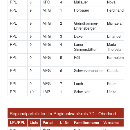
RPL
8
KPÖ
4
Müllauer
Nova
RPL
9
MFG
1
Hofbauer
Ferdinand
RPL
9
MFG
2
Gründhammer-
Michaela
Ehrensberger
RPL
9
MFG
3
Daxer
Emanuel
RPL
9
MFG
4
Laner-
Maria
Simmerstätter
Theresia
RPL
9
MFG
5
Pöll
Bartholomäus
RPL
9
MFG
6
Schwarzenbacher
Claudia
RPL
9
MFG
7
Larch
Peter
RPL
10
LMP
1
Schwitzer
Ulrike
Regionalparteilisten im Regionalwahlkreis 7D - Oberland
LPL/RPL
Liste
Partei
Lf.Nr.
Familienname
Vorname
Tit