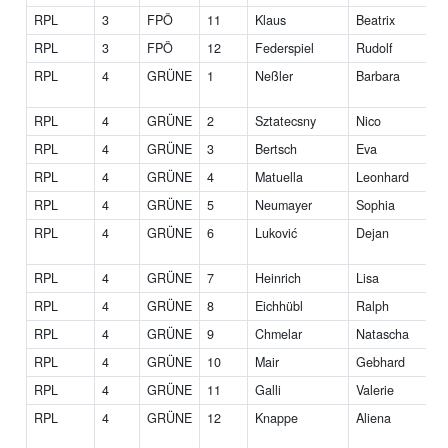
RPL
3
FPÖ
11
Klaus
Beatrix
RPL
3
FPÖ
12
Federspiel
Rudolf
RPL
4
GRÜNE
1
Neßler
Barbara
RPL
4
GRÜNE
2
Sztatecsny
Nico
RPL
4
GRÜNE
3
Bertsch
Eva
RPL
4
GRÜNE
4
Matuella
Leonhard
RPL
4
GRÜNE
5
Neumayer
Sophia
RPL
4
GRÜNE
6
Luković
Dejan
RPL
4
GRÜNE
7
Heinrich
Lisa
RPL
4
GRÜNE
8
Eichhübl
Ralph
RPL
4
GRÜNE
9
Chmelar
Natascha
M
RPL
4
GRÜNE
10
Mair
Gebhard
RPL
4
GRÜNE
11
Galli
Valerie
RPL
4
GRÜNE
12
Knappe
Aliena