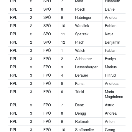
RPL
2
SPÖ
7
Mayr
Elisabeth
M
RPL
2
SPÖ
8
Posch
Daniel
RPL
2
SPÖ
9
Habringer
Andrea
RPL
2
SPÖ
10
Warzilek
Fabian
RPL
2
SPÖ
11
Spatzek
Katja
RPL
2
SPÖ
12
Plach
Benjamin
RPL
3
FPÖ
1
Walch
Fabian
RPL
3
FPÖ
2
Achhorner
Evelyn
DI
RPL
3
FPÖ
3
Lassenberger
Markus
RPL
3
FPÖ
4
Berauer
Hiltrud
RPL
3
FPÖ
5
Kunst
Andreas
RPL
3
FPÖ
6
Trinkl
Maria
Magdalena
RPL
3
FPÖ
7
Denz
Astrid
RPL
3
FPÖ
8
Dengg
Andrea
RPL
3
FPÖ
9
Reitmeir
Anton
RPL
3
FPÖ
10
Stoffaneller
Georg