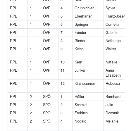
RPL
1
ÖVP
4
Grünbichler
Sylvia
RPL
1
ÖVP
5
Eberharter
Franz-Josef
RPL
1
ÖVP
6
Springer
Cornelia
RPL
1
ÖVP
7
Fender
Gabriel
RPL
1
ÖVP
8
Rieder
Notburga
RPL
1
ÖVP
9
Kiechl
Walter
RPL
1
ÖVP
10
Kern
Natalie
RPL
1
ÖVP
11
Junker
Anna
Elisabeth
RPL
1
ÖVP
12
Kirchbaumer
Rebecca
RPL
2
SPÖ
1
Höfler
Bernhard
RPL
2
SPÖ
2
Schmid
Julia
RPL
2
SPÖ
3
Fröhlich
Dominik
RPL
2
SPÖ
4
Nogalo
Melanie