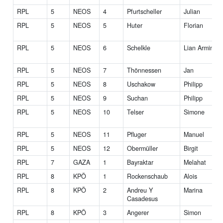
RPL
5
NEOS
4
Pfurtscheller
Julian
RPL
5
NEOS
5
Huter
Florian
RPL
5
NEOS
6
Schelkle
Lian Armin
RPL
5
NEOS
7
Thönnessen
Jan
RPL
5
NEOS
8
Uschakow
Philipp
RPL
5
NEOS
9
Suchan
Philipp
RPL
5
NEOS
10
Telser
Simone
RPL
5
NEOS
11
Pfluger
Manuel
RPL
5
NEOS
12
Obermüller
Birgit
RPL
7
GAZA
1
Bayraktar
Melahat
RPL
8
KPÖ
1
Rockenschaub
Alois
RPL
8
KPÖ
2
Andreu Y
Marina
Casadesus
RPL
8
KPÖ
3
Angerer
Simon