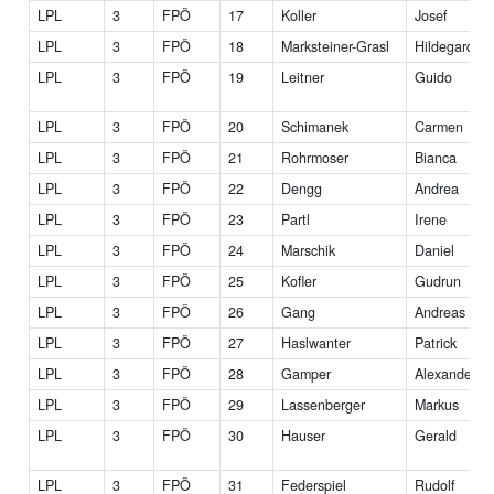
LPL
3
FPÖ
17
Koller
Josef
LPL
3
FPÖ
18
Marksteiner-Grasl
Hildegard
LPL
3
FPÖ
19
Leitner
Guido
LPL
3
FPÖ
20
Schimanek
Carmen
LPL
3
FPÖ
21
Rohrmoser
Bianca
LPL
3
FPÖ
22
Dengg
Andrea
LPL
3
FPÖ
23
Partl
Irene
LPL
3
FPÖ
24
Marschik
Daniel
LPL
3
FPÖ
25
Kofler
Gudrun
LPL
3
FPÖ
26
Gang
Andreas
LPL
3
FPÖ
27
Haslwanter
Patrick
LPL
3
FPÖ
28
Gamper
Alexander
LPL
3
FPÖ
29
Lassenberger
Markus
LPL
3
FPÖ
30
Hauser
Gerald
LPL
3
FPÖ
31
Federspiel
Rudolf