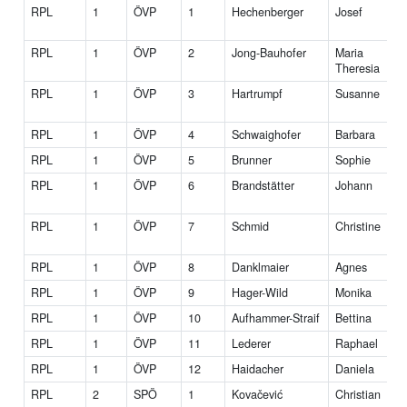
RPL
1
ÖVP
1
Hechenberger
Josef
RPL
1
ÖVP
2
Jong-Bauhofer
Maria
Theresia
RPL
1
ÖVP
3
Hartrumpf
Susanne
RPL
1
ÖVP
4
Schwaighofer
Barbara
RPL
1
ÖVP
5
Brunner
Sophie
RPL
1
ÖVP
6
Brandstätter
Johann
RPL
1
ÖVP
7
Schmid
Christine
RPL
1
ÖVP
8
Danklmaier
Agnes
RPL
1
ÖVP
9
Hager-Wild
Monika
RPL
1
ÖVP
10
Aufhammer-Straif
Bettina
RPL
1
ÖVP
11
Lederer
Raphael
RPL
1
ÖVP
12
Haidacher
Daniela
RPL
2
SPÖ
1
Kovačević
Christian