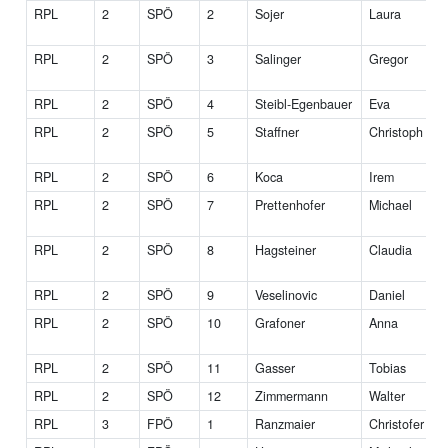
RPL
2
SPÖ
2
Sojer
Laura
RPL
2
SPÖ
3
Salinger
Gregor
RPL
2
SPÖ
4
Steibl-Egenbauer
Eva
RPL
2
SPÖ
5
Staffner
Christoph
RPL
2
SPÖ
6
Koca
Irem
RPL
2
SPÖ
7
Prettenhofer
Michael
RPL
2
SPÖ
8
Hagsteiner
Claudia
RPL
2
SPÖ
9
Veselinovic
Daniel
RPL
2
SPÖ
10
Grafoner
Anna
RPL
2
SPÖ
11
Gasser
Tobias
RPL
2
SPÖ
12
Zimmermann
Walter
RPL
3
FPÖ
1
Ranzmaier
Christofer