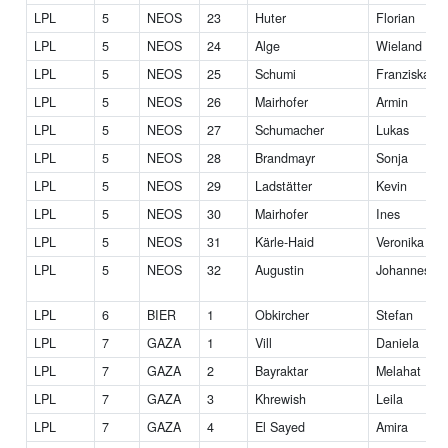
LPL
5
NEOS
23
Huter
Florian
LPL
5
NEOS
24
Alge
Wieland
LPL
5
NEOS
25
Schumi
Franziska
LPL
5
NEOS
26
Mairhofer
Armin
LPL
5
NEOS
27
Schumacher
Lukas
LPL
5
NEOS
28
Brandmayr
Sonja
LPL
5
NEOS
29
Ladstätter
Kevin
LPL
5
NEOS
30
Mairhofer
Ines
LPL
5
NEOS
31
Kärle-Haid
Veronika
LPL
5
NEOS
32
Augustin
Johannes
LPL
6
BIER
1
Obkircher
Stefan
LPL
7
GAZA
1
Vill
Daniela
LPL
7
GAZA
2
Bayraktar
Melahat
LPL
7
GAZA
3
Khrewish
Leila
LPL
7
GAZA
4
El Sayed
Amira