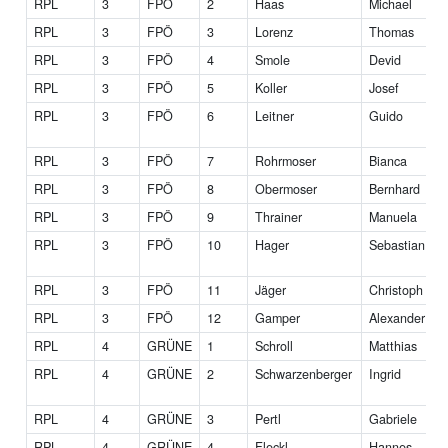
RPL
3
FPÖ
2
Haas
Michael
RPL
3
FPÖ
3
Lorenz
Thomas
RPL
3
FPÖ
4
Smole
Devid
RPL
3
FPÖ
5
Koller
Josef
RPL
3
FPÖ
6
Leitner
Guido
RPL
3
FPÖ
7
Rohrmoser
Bianca
RPL
3
FPÖ
8
Obermoser
Bernhard
RPL
3
FPÖ
9
Thrainer
Manuela
RPL
3
FPÖ
10
Hager
Sebastian
RPL
3
FPÖ
11
Jäger
Christoph
RPL
3
FPÖ
12
Gamper
Alexander
RPL
4
GRÜNE
1
Schroll
Matthias
RPL
4
GRÜNE
2
Schwarzenberger
Ingrid
RPL
4
GRÜNE
3
Pertl
Gabriele
RPL
4
GRÜNE
4
Fleckl
Hannes