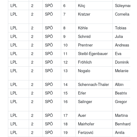
LPL
2
SPÖ
6
Kılıç
Süleyman
LPL
2
SPÖ
7
Kratzer
Cornelia
LPL
2
SPÖ
8
Köhle
Tobias
LPL
2
SPÖ
9
Schmid
Julia
LPL
2
SPÖ
10
Prentner
Andreas
LPL
2
SPÖ
11
Steibl-Egenbauer
Eva
LPL
2
SPÖ
12
Fröhlich
Dominik
LPL
2
SPÖ
13
Nogalo
Melanie
LPL
2
SPÖ
14
Schennach-Thaler
Albin
LPL
2
SPÖ
15
Erler
Beatrix
LPL
2
SPÖ
16
Salinger
Gregor
LPL
2
SPÖ
17
Auer
Martina
LPL
2
SPÖ
18
Mairhofer
Bernhard
LPL
2
SPÖ
19
Ferizović
Amila