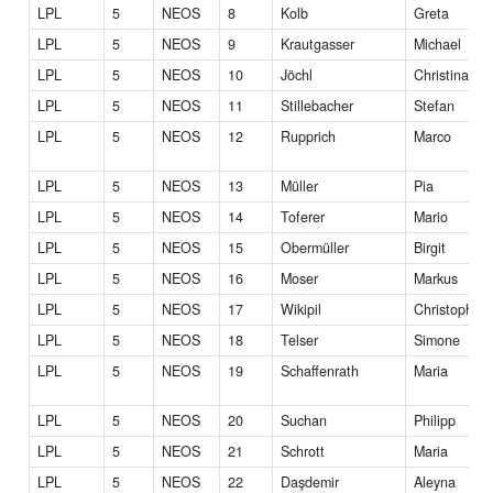
LPL
5
NEOS
8
Kolb
Greta
LPL
5
NEOS
9
Krautgasser
Michael
LPL
5
NEOS
10
Jöchl
Christina
LPL
5
NEOS
11
Stillebacher
Stefan
LPL
5
NEOS
12
Rupprich
Marco
LPL
5
NEOS
13
Müller
Pia
LPL
5
NEOS
14
Toferer
Mario
LPL
5
NEOS
15
Obermüller
Birgit
LPL
5
NEOS
16
Moser
Markus
LPL
5
NEOS
17
Wikipil
Christopher
LPL
5
NEOS
18
Telser
Simone
LPL
5
NEOS
19
Schaffenrath
Maria
LPL
5
NEOS
20
Suchan
Philipp
LPL
5
NEOS
21
Schrott
Maria
LPL
5
NEOS
22
Daşdemir
Aleyna