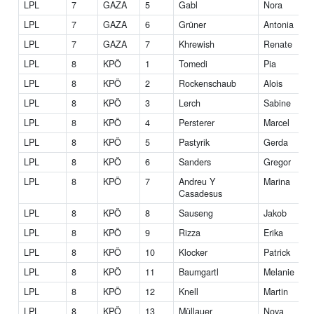
LPL
7
GAZA
5
Gabl
Nora
LPL
7
GAZA
6
Grüner
Antonia
LPL
7
GAZA
7
Khrewish
Renate
LPL
8
KPÖ
1
Tomedi
Pia
LPL
8
KPÖ
2
Rockenschaub
Alois
LPL
8
KPÖ
3
Lerch
Sabine
LPL
8
KPÖ
4
Persterer
Marcel
LPL
8
KPÖ
5
Pastyrik
Gerda
LPL
8
KPÖ
6
Sanders
Gregor
LPL
8
KPÖ
7
Andreu Y
Marina
Casadesus
LPL
8
KPÖ
8
Sauseng
Jakob
LPL
8
KPÖ
9
Rizza
Erika
LPL
8
KPÖ
10
Klocker
Patrick
LPL
8
KPÖ
11
Baumgartl
Melanie
LPL
8
KPÖ
12
Knell
Martin
LPL
8
KPÖ
13
Müllauer
Nova