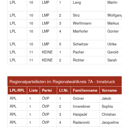
LPL
10
LMP
1
Lang
Martin
LPL
10
LMP
2
Sinz
Wolfgang
LPL
10
LMP
3
Werthmann
Markus
LPL
10
LMP
4
Mairhofer
Günter
LPL
10
LMP
5
Schwitzer
Ulrike
LPL
11
KEINE
1
Pacher
Gerold
LPL
11
KEINE
2
Richter
Sarah
Regionalparteilisten im Regionalwahlkreis 7A - Innsbruck
LPL/RPL
Liste
Partei
Lf.Nr.
Familienname
Vorname
Ti
RPL
1
ÖVP
1
Grüner
Jakob
RPL
1
ÖVP
2
Innerebner
Sophia
RPL
1
ÖVP
3
Haisjackl
Christian
RPL
1
ÖVP
4
Radanović
Jacqueline
M