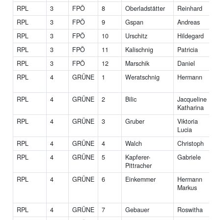
RPL
3
FPÖ
8
Oberladstätter
Reinhard
RPL
3
FPÖ
9
Gspan
Andreas
RPL
3
FPÖ
10
Urschitz
Hildegard
RPL
3
FPÖ
11
Kalischnig
Patricia
RPL
3
FPÖ
12
Marschik
Daniel
RPL
4
GRÜNE
1
Weratschnig
Hermann
RPL
4
GRÜNE
2
Bilic
Jacqueline
Katharina
RPL
4
GRÜNE
3
Gruber
Viktoria
M
Lucia
M
RPL
4
GRÜNE
4
Walch
Christoph
RPL
4
GRÜNE
5
Kapferer-
Gabriele
Pittracher
RPL
4
GRÜNE
6
Einkemmer
Hermann
I
Markus
RPL
4
GRÜNE
7
Gebauer
Roswitha