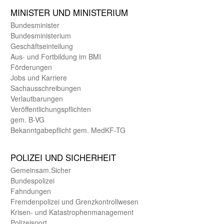
MINISTER UND MINIST­ERIUM
Bundes­minister
Bundes­ministerium
Geschäfts­einteilung
Aus- und Fortbildung im BMI
Förderungen
Jobs und Karriere
Sachaus­schreibungen
Verlautbarungen
Veröffentlichungspflichten
gem. B-VG
Bekanntgabepflicht gem. MedKF-TG
POLIZEI UND SICHER­HEIT
Gemein­sam.Sicher
Bundes­polizei
Fahndungen
Fremdenpolizei und Grenzkontrollwesen
Krisen- und Katastrophen­management
Polizeisport