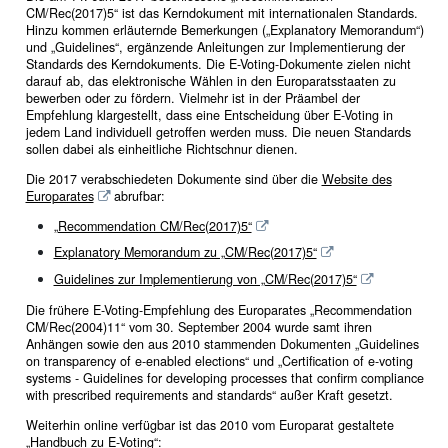
CM/Rec(2017)5“ ist das Kerndokument mit internationalen Standards.
Hinzu kommen erläuternde Bemerkungen (
„Explanatory Memorandum“
)
und
„Guidelines“
, ergänzende Anleitungen zur Implementierung der
Standards des Kerndokuments. Die E-Voting-Dokumente zielen nicht
darauf ab, das elektronische Wählen in den Europaratsstaaten zu
bewerben oder zu fördern. Vielmehr ist in der Präambel der
Empfehlung klargestellt, dass eine Entscheidung über E-Voting in
jedem Land individuell getroffen werden muss. Die neuen Standards
sollen dabei als einheitliche Richtschnur dienen.
Die 2017 verabschiedeten Dokumente sind über die
Website des
Europarates
abrufbar:
„Recommendation CM/Rec(2017)5“
Explanatory Memorandum zu „CM/Rec(2017)5“
Guidelines zur Implementierung von „CM/Rec(2017)5“
Die frühere E-Voting-Empfehlung des Europarates „Recommendation
CM/Rec(2004)11“ vom 30. September 2004 wurde samt ihren
Anhängen sowie den aus 2010 stammenden Dokumenten „
Guidelines
on transparency of e-enabled elections
“ und „
Certification of e-voting
systems - Guidelines for developing processes that confirm compliance
with prescribed requirements and standards
“ außer Kraft gesetzt.
Weiterhin online verfügbar ist das 2010 vom Europarat gestaltete
„Handbuch zu E-Voting“: