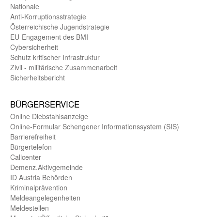
Nationale
Anti-Korruptions­strategie
Öster­reichische Jugend­strategie
EU-Engagement des BMI
Cybersicherheit
Schutz kritischer Infra­struktur
Zivil - militärische Zusammen­arbeit
Sicherheits­bericht
BÜRGER­SERVICE
Online Diebstahls­anzeige
Online-Formular Schengener Informationssystem (SIS)
Barriere­freiheit
Bürger­telefon
Call­center
Demenz.Aktiv­gemeinde
ID Austria Behörden
Kriminal­prävention
Melde­an­ge­le­gen­heiten
Meld­estellen