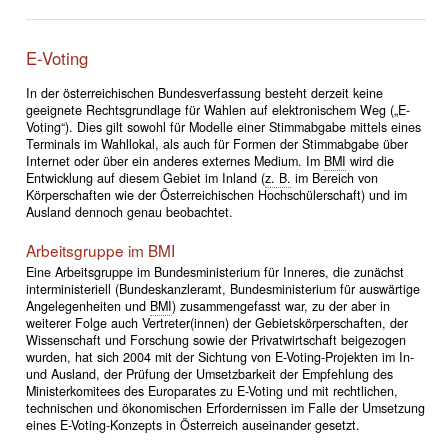
E-Voting
In der österreichischen Bundesverfassung besteht derzeit keine
geeignete Rechtsgrundlage für Wahlen auf elektronischem Weg („E-
Voting“). Dies gilt sowohl für Modelle einer Stimmabgabe mittels eines
Terminals im Wahllokal, als auch für Formen der Stimmabgabe über
Internet oder über ein anderes externes Medium. Im
BMI
wird die
Entwicklung auf diesem Gebiet im Inland (
z. B.
im Bereich von
Körperschaften wie der Österreichischen Hochschülerschaft) und im
Ausland dennoch genau beobachtet.
Arbeitsgruppe im BMI
Eine Arbeitsgruppe im Bundesministerium für Inneres, die zunächst
interministeriell (Bundeskanzleramt, Bundesministerium für auswärtige
Angelegenheiten und
BMI
) zusammengefasst war, zu der aber in
weiterer Folge auch Vertreter(innen) der Gebietskörperschaften, der
Wissenschaft und Forschung sowie der Privatwirtschaft beigezogen
wurden, hat sich 2004 mit der Sichtung von E-Voting-Projekten im In-
und Ausland, der Prüfung der Umsetzbarkeit der Empfehlung des
Ministerkomitees des Europarates zu E-Voting und mit rechtlichen,
technischen und ökonomischen Erfordernissen im Falle der Umsetzung
eines E-Voting-Konzepts in Österreich auseinander gesetzt.