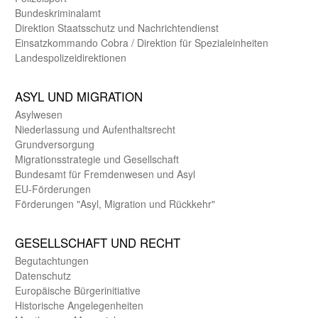
Bundes­kriminal­amt
Direktion Staats­schutz und Nach­richten­dienst
Einsatz­kommando Cobra / Direktion für Spezialeinheiten
Landes­polizei­direk­tionen
ASYL UND MIGRA­TION
Asyl­wesen
Nieder­lassung und Aufent­halts­recht
Grund­versorgung
Migrations­strategie und Gesell­schaft
Bundes­amt für Fremden­wesen und Asyl
EU-Förde­rungen
Förderungen "Asyl, Migration und Rückkehr"
GE­SELL­SCHAFT UND RECHT
Begut­achtungen
Daten­schutz
Europäische Bürger­initiative
Historische Angelegen­heiten