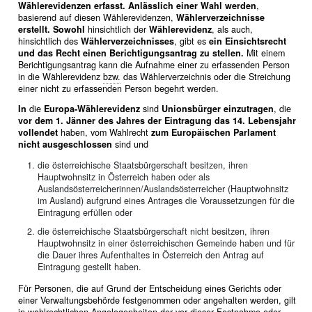
Wählerevidenzen erfasst. Anlässlich einer Wahl werden
,
basierend auf diesen Wählerevidenzen,
Wählerverzeichnisse
erstellt. Sowohl
hinsichtlich der
Wählerevidenz
, als auch,
hinsichtlich des
Wählerverzeichnisses
, gibt es
ein Einsichtsrecht
und das Recht einen Berichtigungsantrag zu stellen.
Mit einem
Berichtigungsantrag kann die Aufnahme einer zu erfassenden Person
in die Wählerevidenz
bzw.
das Wählerverzeichnis oder die Streichung
einer nicht zu erfassenden Person begehrt werden.
In
die
Europa-Wählerevidenz
sind
Unionsbürger einzutragen
, die
vor dem 1. Jänner des Jahres der Eintragung das 14. Lebensjahr
vollendet
haben, vom Wahlrecht
zum Europäischen Parlament
nicht ausgeschlossen
sind und
die österreichische Staatsbürgerschaft besitzen, ihren
Hauptwohnsitz in Österreich haben oder als
Auslandsösterreicherinnen/Auslandsösterreicher (Hauptwohnsitz
im Ausland) aufgrund eines Antrages die Voraussetzungen für die
Eintragung erfüllen oder
die österreichische Staatsbürgerschaft nicht besitzen, ihren
Hauptwohnsitz in einer österreichischen Gemeinde haben und für
die Dauer ihres Aufenthaltes in Österreich den Antrag auf
Eintragung gestellt haben.
Für Personen, die auf Grund der Entscheidung eines Gerichts oder
einer Verwaltungsbehörde festgenommen oder angehalten werden, gilt
in wahlrechtlichen Angelegenheiten der vor dieser Festnahme oder