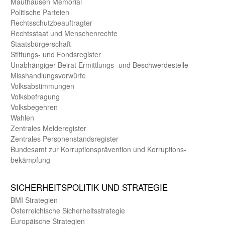
Mauthausen Memorial
Politische Parteien
Rechts­schutz­beauftragter
Rechts­staat und Menschen­rechte
Staats­bürger­schaft
Stiftungs- und Fonds­register
Unab­hängiger Beirat Ermittlungs- und Beschwerde­stelle
Misshandlungs­vorwürfe
Volks­abstimmungen
Volks­befragung
Volks­begehren
Wahlen
Zentrales Melde­register
Zentrales Personen­stands­register
Bundes­amt zur Korrup­tions­prävention und Korrup­tions­
bekämpfung
SICHER­HEITS­POLITIK UND STRATEGIE
BMI Strategien
Öster­reichische Sicherheits­strategie
Europäische Strategien