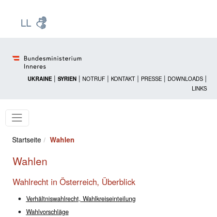
Zur Startseite: [Alt] +
Zum Hauptmenü: [Alt] +
Zum Headermenü: [Alt] +
Zum Inhalt: [Alt] +
Zum rechten Bereichsmenü: [Alt] +
Zur Sitemap: [Alt] +
Zum Footer: [Alt] +
[3]
[6]
[5]
[0]
[1]
[2]
[4]
|
|
|
|
|
|
UKRAINE
SYRIEN
NOTRUF
KONTAKT
PRESSE
DOWNLOADS
LINKS
Startseite
Wahlen
Wahlen
Wahlrecht in Österreich, Überblick
Verhältniswahlrecht, Wahlkreiseinteilung
Wahlvorschläge