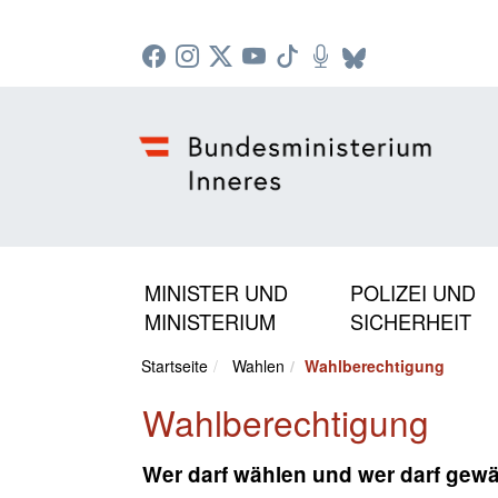
Zur Startseite: [Alt] +
Zum Hauptmenü: [Alt] +
Zum Headermenü: [Alt] +
Zum Inhalt: [Alt] +
Zum rechten Bereichsmenü: [Alt] +
Zur Sitemap: [Alt] +
Zum Footer: [Alt] +
[3]
[6]
[5]
[0]
[1]
[2]
[4]
MINISTER UND
POLIZEI UND
MINISTERIUM
SICHERHEIT
Startseite
Wahlen
Wahlberechtigung
Wahlberechtigung
Wer darf wählen und wer darf gew