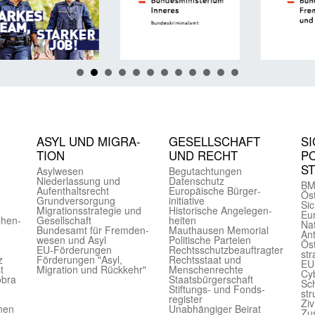
ASYL UND MIGRA­
GE­SELL­SCHAFT
SI
TION
UND RECHT
PO
S
Asyl­wesen
Begut­achtungen
Nieder­lassung und
Daten­schutz
BM
Aufent­halts­recht
Europäische Bürger­
Öst
Grund­versorgung
initiative
Sic
Migrations­strategie und
Historische Angelegen­
Eu
phen­
Gesell­schaft
heiten
Nat
Bundes­amt für Fremden­
Mauthausen Memorial
Ant
wesen und Asyl
Politische Parteien
Öst
EU-Förde­rungen
Rechts­schutz­beauftragter
str
z
Förderungen "Asyl,
Rechts­staat und
EU
t
Migration und Rückkehr"
Menschen­rechte
Cyb
obra
Staats­bürger­schaft
Sch
Stiftungs- und Fonds­
str
register
Ziv
onen
Unab­hängiger Beirat
Zu