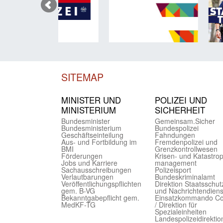
SITEMAP
MINISTER UND
POLIZEI UND
MINIST­ERIUM
SICHER­HEIT
Bundes­minister
Gemein­sam.Sicher
Bundes­ministerium
Bundes­polizei
Geschäfts­einteilung
Fahndungen
Aus- und Fortbildung im
Fremdenpolizei und
BMI
Grenzkontrollwesen
Förderungen
Krisen- und Katastro
Jobs und Karriere
management
Sachaus­schreibungen
Polizeisport
Verlautbarungen
Bundes­kriminal­amt
Veröffentlichungspflichten
Direktion Staats­schut
gem. B-VG
und Nach­richten­diens
Bekanntgabepflicht gem.
Einsatz­kommando C
MedKF-TG
/ Direktion für
Spezialeinheiten
Landes­polizei­direk­ti