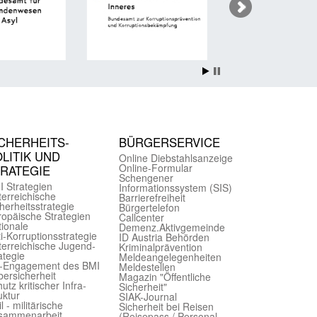
CHER­HEITS­
BÜRGER­SERVICE
LITIK UND
Online Diebstahls­anzeige
Online-Formular
TRATEGIE
Schengener
I Strategien
Informationssystem (SIS)
er­reichische
Barriere­freiheit
herheits­strategie
Bürger­telefon
ropäische Strategien
Call­center
ionale
Demenz.Aktiv­gemeinde
i-Korruptions­strategie
ID Austria Behörden
er­reichische Jugend­
Kriminal­prävention
ategie
Melde­an­ge­le­gen­heiten
-Engagement des BMI
Meld­estellen
ersicherheit
Magazin "Öffentliche
utz kritischer Infra­
Sicherheit"
uktur
SIAK-Journal
il - militärische
Sicherheit bei Reisen
sammen­arbeit
(Reise­pass / Personal­