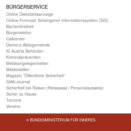
BÜRGER­SERVICE
Online Diebstahls­anzeige
Online-Formular Schengener Informationssystem (SIS)
Barriere­freiheit
Bürger­telefon
Call­center
Demenz.Aktiv­gemeinde
ID Austria Behörden
Kriminal­prävention
Melde­an­ge­le­gen­heiten
Meld­estellen
Magazin "Öffentliche Sicherheit"
SIAK-Journal
Sicherheit bei Reisen (Reise­pass / Personal­ausweis)
Sicher zu Hause
Termine
Vereine
© BUNDESMINISTERIUM FÜR INNERES