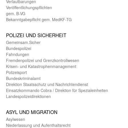
Verlautbarungen
Veröffentlichungspflichten
gem. B-VG
Bekanntgabepflicht gem. MedKF-TG
POLIZEI UND SICHER­HEIT
Gemein­sam.Sicher
Bundes­polizei
Fahndungen
Fremdenpolizei und Grenzkontrollwesen
Krisen- und Katastrophen­management
Polizeisport
Bundes­kriminal­amt
Direktion Staats­schutz und Nach­richten­dienst
Einsatz­kommando Cobra / Direktion für Spezialeinheiten
Landes­polizei­direk­tionen
ASYL UND MIGRA­TION
Asyl­wesen
Nieder­lassung und Aufent­halts­recht