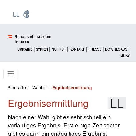
Zur Startseite: [Alt] +
Zum Hauptmenü: [Alt] +
Zum Headermenü: [Alt] +
Zum Inhalt: [Alt] +
Zum rechten Bereichsmenü: [Alt] +
Zur Sitemap: [Alt] +
Zum Footer: [Alt] +
[3]
[6]
[5]
[0]
[1]
[2]
[4]
|
|
|
|
|
|
UKRAINE
SYRIEN
NOTRUF
KONTAKT
PRESSE
DOWNLOADS
LINKS
Startseite
Wahlen
Ergebnisermittlung
Ergebnisermittlung
Nach einer Wahl gibt es sehr schnell ein
vorläufiges Ergebnis. Erst einige Zeit später
gibt es dann ein endgültiges Ergebnis.