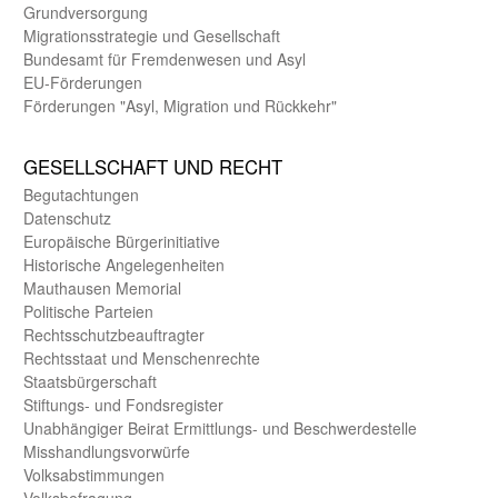
Grund­versorgung
Migrations­strategie und Gesell­schaft
Bundes­amt für Fremden­wesen und Asyl
EU-Förde­rungen
Förderungen "Asyl, Migration und Rückkehr"
GE­SELL­SCHAFT UND RECHT
Begut­achtungen
Daten­schutz
Europäische Bürger­initiative
Historische Angelegen­heiten
Mauthausen Memorial
Politische Parteien
Rechts­schutz­beauftragter
Rechts­staat und Menschen­rechte
Staats­bürger­schaft
Stiftungs- und Fonds­register
Unab­hängiger Beirat Ermittlungs- und Beschwerde­stelle
Misshandlungs­vorwürfe
Volks­abstimmungen
Volks­befragung