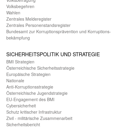
Volks­begehren
Wahlen
Zentrales Melde­register
Zentrales Personen­stands­register
Bundes­amt zur Korrup­tions­prävention und Korrup­tions­
bekämpfung
SICHER­HEITS­POLITIK UND STRATEGIE
BMI Strategien
Öster­reichische Sicherheits­strategie
Europäische Strategien
Nationale
Anti-Korruptions­strategie
Öster­reichische Jugend­strategie
EU-Engagement des BMI
Cybersicherheit
Schutz kritischer Infra­struktur
Zivil - militärische Zusammen­arbeit
Sicherheits­bericht