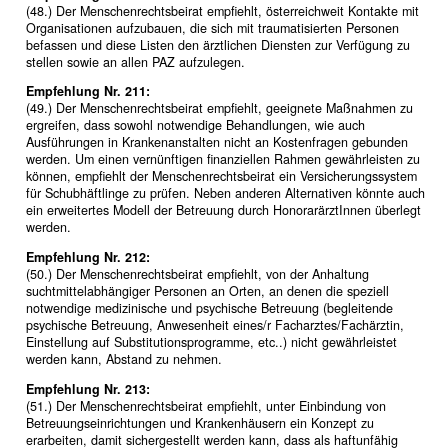
(48.) Der Menschenrechtsbeirat empfiehlt, österreichweit Kontakte mit
Organisationen aufzubauen, die sich mit traumatisierten Personen
befassen und diese Listen den ärztlichen Diensten zur Verfügung zu
stellen sowie an allen PAZ aufzulegen.
Empfehlung Nr. 211:
(49.) Der Menschenrechtsbeirat empfiehlt, geeignete Maßnahmen zu
ergreifen, dass sowohl notwendige Behandlungen, wie auch
Ausführungen in Krankenanstalten nicht an Kostenfragen gebunden
werden. Um einen vernünftigen finanziellen Rahmen gewährleisten zu
können, empfiehlt der Menschenrechtsbeirat ein Versicherungssystem
für Schubhäftlinge zu prüfen. Neben anderen Alternativen könnte auch
ein erweitertes Modell der Betreuung durch HonorarärztInnen überlegt
werden.
Empfehlung Nr. 212:
(50.) Der Menschenrechtsbeirat empfiehlt, von der Anhaltung
suchtmittelabhängiger Personen an Orten, an denen die speziell
notwendige medizinische und psychische Betreuung (begleitende
psychische Betreuung, Anwesenheit eines/r Facharztes/Fachärztin,
Einstellung auf Substitutionsprogramme, etc..) nicht gewährleistet
werden kann, Abstand zu nehmen.
Empfehlung Nr. 213:
(51.) Der Menschenrechtsbeirat empfiehlt, unter Einbindung von
Betreuungseinrichtungen und Krankenhäusern ein Konzept zu
erarbeiten, damit sichergestellt werden kann, dass als haftunfähig