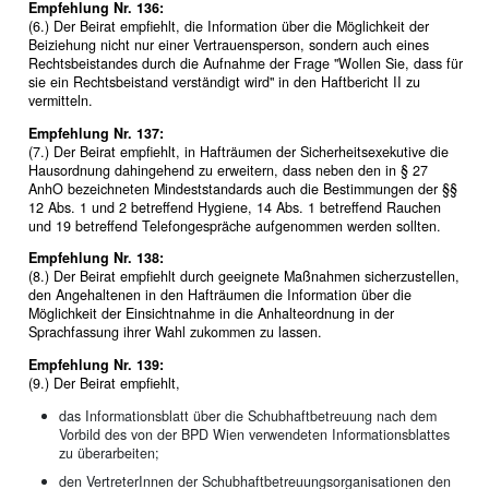
Empfehlung Nr. 136:
(6.) Der Beirat empfiehlt, die Information über die Möglichkeit der
Beiziehung nicht nur einer Vertrauensperson, sondern auch eines
Rechtsbeistandes durch die Aufnahme der Frage "Wollen Sie, dass für
sie ein Rechtsbeistand verständigt wird" in den Haftbericht II zu
vermitteln.
Empfehlung Nr. 137:
(7.) Der Beirat empfiehlt, in Hafträumen der Sicherheitsexekutive die
Hausordnung dahingehend zu erweitern, dass neben den in § 27
AnhO bezeichneten Mindeststandards auch die Bestimmungen der §§
12 Abs. 1 und 2 betreffend Hygiene, 14 Abs. 1 betreffend Rauchen
und 19 betreffend Telefongespräche aufgenommen werden sollten.
Empfehlung Nr. 138:
(8.) Der Beirat empfiehlt durch geeignete Maßnahmen sicherzustellen,
den Angehaltenen in den Hafträumen die Information über die
Möglichkeit der Einsichtnahme in die Anhalteordnung in der
Sprachfassung ihrer Wahl zukommen zu lassen.
Empfehlung Nr. 139:
(9.) Der Beirat empfiehlt,
das Informationsblatt über die Schubhaftbetreuung nach dem
Vorbild des von der BPD Wien verwendeten Informationsblattes
zu überarbeiten;
den VertreterInnen der Schubhaftbetreuungsorganisationen den