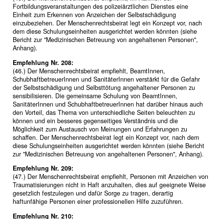
Fortbildungsveranstaltungen des polizeiärztlichen Dienstes eine
Einheit zum Erkennen von Anzeichen der Selbstschädigung
einzubeziehen. Der Menschenrechtsbeirat legt ein Konzept vor, nach
dem diese Schulungseinheiten ausgerichtet werden könnten (siehe
Bericht zur "Medizinischen Betreuung von angehaltenen Personen",
Anhang).
Empfehlung Nr. 208:
(46.) Der Menschenrechtsbeirat empfiehlt, BeamtInnen,
SchubhaftbetreuerInnen und SanitäterInnen verstärkt für die Gefahr
der Selbstschädigung und Selbsttötung angehaltener Personen zu
sensibilisieren. Die gemeinsame Schulung von BeamtInnen,
SanitäterInnen und SchubhaftbetreuerInnen hat darüber hinaus auch
den Vorteil, das Thema von unterschiedliche Seiten beleuchten zu
können und ein besseres gegenseitiges Verständnis und die
Möglichkeit zum Austausch von Meinungen und Erfahrungen zu
schaffen. Der Menschenrechtsbeirat legt ein Konzept vor, nach dem
diese Schulungseinheiten ausgerichtet werden könnten (siehe Bericht
zur "Medizinischen Betreuung von angehaltenen Personen", Anhang).
Empfehlung Nr. 209:
(47.) Der Menschenrechtsbeirat empfiehlt, Personen mit Anzeichen von
Traumatisierungen nicht in Haft anzuhalten, dies auf geeignete Weise
gesetzlich festzulegen und dafür Sorge zu tragen, derartig
haftunfähige Personen einer professionellen Hilfe zuzuführen.
Empfehlung Nr. 210: