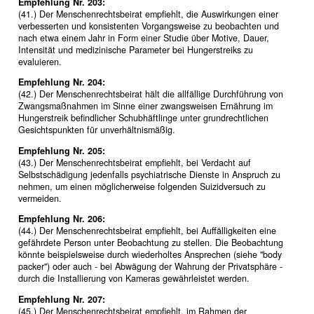
Empfehlung Nr. 203:
(41.) Der Menschenrechtsbeirat empfiehlt, die Auswirkungen einer
verbesserten und konsistenten Vorgangsweise zu beobachten und
nach etwa einem Jahr in Form einer Studie über Motive, Dauer,
Intensität und medizinische Parameter bei Hungerstreiks zu
evaluieren.
Empfehlung Nr. 204:
(42.) Der Menschenrechtsbeirat hält die allfällige Durchführung von
Zwangsmaßnahmen im Sinne einer zwangsweisen Ernährung im
Hungerstreik befindlicher Schubhäftlinge unter grundrechtlichen
Gesichtspunkten für unverhältnismäßig.
Empfehlung Nr. 205:
(43.) Der Menschenrechtsbeirat empfiehlt, bei Verdacht auf
Selbstschädigung jedenfalls psychiatrische Dienste in Anspruch zu
nehmen, um einen möglicherweise folgenden Suizidversuch zu
vermeiden.
Empfehlung Nr. 206:
(44.) Der Menschenrechtsbeirat empfiehlt, bei Auffälligkeiten eine
gefährdete Person unter Beobachtung zu stellen. Die Beobachtung
könnte beispielsweise durch wiederholtes Ansprechen (siehe "body
packer") oder auch - bei Abwägung der Wahrung der Privatsphäre -
durch die Installierung von Kameras gewährleistet werden.
Empfehlung Nr. 207:
(45.) Der Menschenrechtsbeirat empfiehlt, im Rahmen der