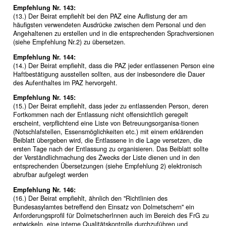
Empfehlung Nr. 143:
(13.) Der Beirat empfiehlt bei den PAZ eine Auflistung der am
häufigsten verwendeten Ausdrücke zwischen dem Personal und den
Angehaltenen zu erstellen und in die entsprechenden Sprachversionen
(siehe Empfehlung Nr.2) zu übersetzen.
Empfehlung Nr. 144:
(14.) Der Beirat empfiehlt, dass die PAZ jeder entlassenen Person eine
Haftbestätigung ausstellen sollten, aus der insbesondere die Dauer
des Aufenthaltes im PAZ hervorgeht.
Empfehlung Nr. 145:
(15.) Der Beirat empfiehlt, dass jeder zu entlassenden Person, deren
Fortkommen nach der Entlassung nicht offensichtlich geregelt
erscheint, verpflichtend eine Liste von Betreuungsorganisa-tionen
(Notschlafstellen, Essensmöglichkeiten etc.) mit einem erklärenden
Beiblatt übergeben wird, die Entlassene in die Lage versetzen, die
ersten Tage nach der Entlassung zu organisieren. Das Beiblatt sollte
der Verständlichmachung des Zwecks der Liste dienen und in den
entsprechenden Übersetzungen (siehe Empfehlung 2) elektronisch
abrufbar aufgelegt werden
Empfehlung Nr. 146:
(16.) Der Beirat empfiehlt, ähnlich den "Richtlinien des
Bundesasylamtes betreffend den Einsatz von Dolmetschern" ein
Anforderungsprofil für DolmetscherInnen auch im Bereich des FrG zu
entwickeln, eine interne Qualitätskontrolle durchzuführen und