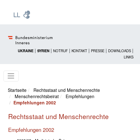
Zur Startseite: [Alt] +
Zum Hauptmenü: [Alt] +
Zum Headermenü: [Alt] +
Zum Inhalt: [Alt] +
Zum rechten Bereichsmenü: [Alt] +
Zur Sitemap: [Alt] +
Zum Footer: [Alt] +
[3]
[6]
[5]
[0]
[1]
[2]
[4]
|
|
|
|
|
|
UKRAINE
SYRIEN
NOTRUF
KONTAKT
PRESSE
DOWNLOADS
LINKS
Startseite
Rechtsstaat und Menschenrechte
Menschenrechtsbeirat
Empfehlungen
Empfehlungen 2002
Rechtsstaat und Menschenrechte
Empfehlungen 2002