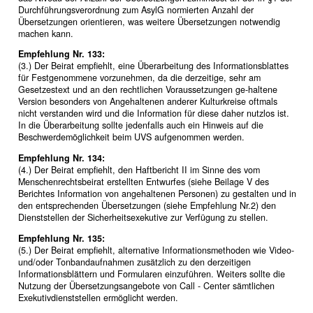
Durchführungsverordnung zum AsylG normierten Anzahl der
Übersetzungen orientieren, was weitere Übersetzungen notwendig
machen kann.
Empfehlung Nr. 133:
(3.) Der Beirat empfiehlt, eine Überarbeitung des Informationsblattes
für Festgenommene vorzunehmen, da die derzeitige, sehr am
Gesetzestext und an den rechtlichen Voraussetzungen ge-haltene
Version besonders von Angehaltenen anderer Kulturkreise oftmals
nicht verstanden wird und die Information für diese daher nutzlos ist.
In die Überarbeitung sollte jedenfalls auch ein Hinweis auf die
Beschwerdemöglichkeit beim UVS aufgenommen werden.
Empfehlung Nr. 134:
(4.) Der Beirat empfiehlt, den Haftbericht II im Sinne des vom
Menschenrechtsbeirat erstellten Entwurfes (siehe Beilage V des
Berichtes Information von angehaltenen Personen) zu gestalten und in
den entsprechenden Übersetzungen (siehe Empfehlung Nr.2) den
Dienststellen der Sicherheitsexekutive zur Verfügung zu stellen.
Empfehlung Nr. 135:
(5.) Der Beirat empfiehlt, alternative Informationsmethoden wie Video-
und/oder Tonbandaufnahmen zusätzlich zu den derzeitigen
Informationsblättern und Formularen einzuführen. Weiters sollte die
Nutzung der Übersetzungsangebote von Call - Center sämtlichen
Exekutivdienststellen ermöglicht werden.