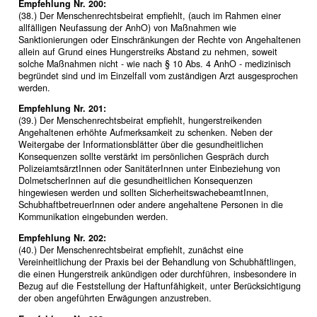
Empfehlung Nr. 200:
(38.) Der Menschenrechtsbeirat empfiehlt, (auch im Rahmen einer
allfälligen Neufassung der AnhO) von Maßnahmen wie
Sanktionierungen oder Einschränkungen der Rechte von Angehaltenen
allein auf Grund eines Hungerstreiks Abstand zu nehmen, soweit
solche Maßnahmen nicht - wie nach § 10 Abs. 4 AnhO - medizinisch
begründet sind und im Einzelfall vom zuständigen Arzt ausgesprochen
werden.
Empfehlung Nr. 201:
(39.) Der Menschenrechtsbeirat empfiehlt, hungerstreikenden
Angehaltenen erhöhte Aufmerksamkeit zu schenken. Neben der
Weitergabe der Informationsblätter über die gesundheitlichen
Konsequenzen sollte verstärkt im persönlichen Gespräch durch
PolizeiamtsärztInnen oder SanitäterInnen unter Einbeziehung von
DolmetscherInnen auf die gesundheitlichen Konsequenzen
hingewiesen werden und sollten SicherheitswachebeamtInnen,
SchubhaftbetreuerInnen oder andere angehaltene Personen in die
Kommunikation eingebunden werden.
Empfehlung Nr. 202:
(40.) Der Menschenrechtsbeirat empfiehlt, zunächst eine
Vereinheitlichung der Praxis bei der Behandlung von Schubhäftlingen,
die einen Hungerstreik ankündigen oder durchführen, insbesondere in
Bezug auf die Feststellung der Haftunfähigkeit, unter Berücksichtigung
der oben angeführten Erwägungen anzustreben.