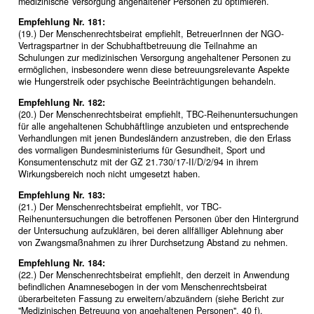
medizinische Versorgung angehaltener Personen zu optimieren.
Empfehlung Nr. 181:
(19.) Der Menschenrechtsbeirat empfiehlt, BetreuerInnen der NGO-
Vertragspartner in der Schubhaftbetreuung die Teilnahme an
Schulungen zur medizinischen Versorgung angehaltener Personen zu
ermöglichen, insbesondere wenn diese betreuungsrelevante Aspekte
wie Hungerstreik oder psychische Beeinträchtigungen behandeln.
Empfehlung Nr. 182:
(20.) Der Menschenrechtsbeirat empfiehlt, TBC-Reihenuntersuchungen
für alle angehaltenen Schubhäftlinge anzubieten und entsprechende
Verhandlungen mit jenen Bundesländern anzustreben, die den Erlass
des vormaligen Bundesministeriums für Gesundheit, Sport und
Konsumentenschutz mit der GZ 21.730/17-II/D/2/94 in ihrem
Wirkungsbereich noch nicht umgesetzt haben.
Empfehlung Nr. 183:
(21.) Der Menschenrechtsbeirat empfiehlt, vor TBC-
Reihenuntersuchungen die betroffenen Personen über den Hintergrund
der Untersuchung aufzuklären, bei deren allfälliger Ablehnung aber
von Zwangsmaßnahmen zu ihrer Durchsetzung Abstand zu nehmen.
Empfehlung Nr. 184:
(22.) Der Menschenrechtsbeirat empfiehlt, den derzeit in Anwendung
befindlichen Anamnesebogen in der vom Menschenrechtsbeirat
überarbeiteten Fassung zu erweitern/abzuändern (siehe Bericht zur
"Medizinischen Betreuung von angehaltenen Personen", 40 f).