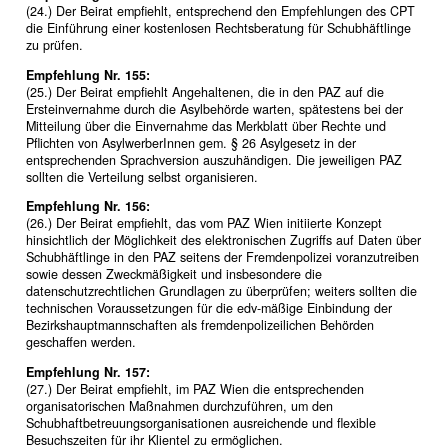
(24.) Der Beirat empfiehlt, entsprechend den Empfehlungen des CPT
die Einführung einer kostenlosen Rechtsberatung für Schubhäftlinge
zu prüfen.
Empfehlung Nr. 155:
(25.) Der Beirat empfiehlt Angehaltenen, die in den PAZ auf die
Ersteinvernahme durch die Asylbehörde warten, spätestens bei der
Mitteilung über die Einvernahme das Merkblatt über Rechte und
Pflichten von AsylwerberInnen gem. § 26 Asylgesetz in der
entsprechenden Sprachversion auszuhändigen. Die jeweiligen PAZ
sollten die Verteilung selbst organisieren.
Empfehlung Nr. 156:
(26.) Der Beirat empfiehlt, das vom PAZ Wien initiierte Konzept
hinsichtlich der Möglichkeit des elektronischen Zugriffs auf Daten über
Schubhäftlinge in den PAZ seitens der Fremdenpolizei voranzutreiben
sowie dessen Zweckmäßigkeit und insbesondere die
datenschutzrechtlichen Grundlagen zu überprüfen; weiters sollten die
technischen Voraussetzungen für die edv-mäßige Einbindung der
Bezirkshauptmannschaften als fremdenpolizeilichen Behörden
geschaffen werden.
Empfehlung Nr. 157:
(27.) Der Beirat empfiehlt, im PAZ Wien die entsprechenden
organisatorischen Maßnahmen durchzuführen, um den
Schubhaftbetreuungsorganisationen ausreichende und flexible
Besuchszeiten für ihr Klientel zu ermöglichen.