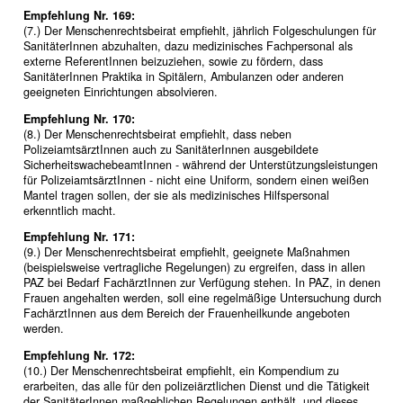
Empfehlung Nr. 169:
(7.) Der Menschenrechtsbeirat empfiehlt, jährlich Folgeschulungen für
SanitäterInnen abzuhalten, dazu medizinisches Fachpersonal als
externe ReferentInnen beizuziehen, sowie zu fördern, dass
SanitäterInnen Praktika in Spitälern, Ambulanzen oder anderen
geeigneten Einrichtungen absolvieren.
Empfehlung Nr. 170:
(8.) Der Menschenrechtsbeirat empfiehlt, dass neben
PolizeiamtsärztInnen auch zu SanitäterInnen ausgebildete
SicherheitswachebeamtInnen - während der Unterstützungsleistungen
für PolizeiamtsärztInnen - nicht eine Uniform, sondern einen weißen
Mantel tragen sollen, der sie als medizinisches Hilfspersonal
erkenntlich macht.
Empfehlung Nr. 171:
(9.) Der Menschenrechtsbeirat empfiehlt, geeignete Maßnahmen
(beispielsweise vertragliche Regelungen) zu ergreifen, dass in allen
PAZ bei Bedarf FachärztInnen zur Verfügung stehen. In PAZ, in denen
Frauen angehalten werden, soll eine regelmäßige Untersuchung durch
FachärztInnen aus dem Bereich der Frauenheilkunde angeboten
werden.
Empfehlung Nr. 172:
(10.) Der Menschenrechtsbeirat empfiehlt, ein Kompendium zu
erarbeiten, das alle für den polizeiärztlichen Dienst und die Tätigkeit
der SanitäterInnen maßgeblichen Regelungen enthält, und dieses