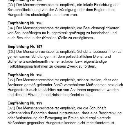
(33.) Der Menschenrechtsbeirat empfiehlt, die lokale Einrichtung der
Schubhaftbetreuung von der Ankündigung oder dem Beginn eines
Hungerstreiks ehestmöglich zu informieren.
Empfehlung Nr. 196:
(34.) Der Menschenrechtsbeirat empfiehlt, die Besuchsmöglichkeiten
von Schubhäftlingen im Hungerstreik großzügig zu handhaben und
auch Besuche in der (Kranken-)Zelle zu ermöglichen.
Empfehlung Nr. 197:
(35.) Der Menschenrechtsbeirat empfiehlt, SchubhaftbetreuerInnen zu
gemeinsamen Schulungen mit dem polizeiärztlichen Dienst und
SicherheitswachebeamtInnen einzuladen bzw. eigenständige
Fortbildungsmaßnahmen zu diesem Zweck zu fördern.
Empfehlung Nr. 198:
(36.) Der Menschenrechtsbeirat empfiehlt, sicherzustellen, dass den
ÄrztInnen gemäß geltender AnhO vorbehaltene Maßnahmen bezüglich
Hungerstreik auch tatsächlich nur von ÄrztInnen angeordnet werden
und dies im Einzelfall medizinisch begründet erfolgt.
Empfehlung Nr. 199:
(37.) Der Menschenrechtsbeirat empfiehlt, die die Schubhaft
vollziehenden Behörden darauf hinzuweisen, dass eine Beschränkung
oder Verhinderung der Bewegung im Freien als disziplinierende
Maßnahme gegenüber Hungerstreikenden nicht rechtskonform ist.