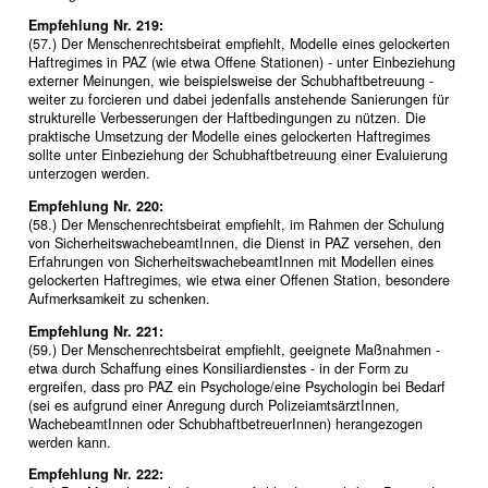
Empfehlung Nr. 219:
(57.) Der Menschenrechtsbeirat empfiehlt, Modelle eines gelockerten
Haftregimes in PAZ (wie etwa Offene Stationen) - unter Einbeziehung
externer Meinungen, wie beispielsweise der Schubhaftbetreuung -
weiter zu forcieren und dabei jedenfalls anstehende Sanierungen für
strukturelle Verbesserungen der Haftbedingungen zu nützen. Die
praktische Umsetzung der Modelle eines gelockerten Haftregimes
sollte unter Einbeziehung der Schubhaftbetreuung einer Evaluierung
unterzogen werden.
Empfehlung Nr. 220:
(58.) Der Menschenrechtsbeirat empfiehlt, im Rahmen der Schulung
von SicherheitswachebeamtInnen, die Dienst in PAZ versehen, den
Erfahrungen von SicherheitswachebeamtInnen mit Modellen eines
gelockerten Haftregimes, wie etwa einer Offenen Station, besondere
Aufmerksamkeit zu schenken.
Empfehlung Nr. 221:
(59.) Der Menschenrechtsbeirat empfiehlt, geeignete Maßnahmen -
etwa durch Schaffung eines Konsiliardienstes - in der Form zu
ergreifen, dass pro PAZ ein Psychologe/eine Psychologin bei Bedarf
(sei es aufgrund einer Anregung durch PolizeiamtsärztInnen,
WachebeamtInnen oder SchubhaftbetreuerInnen) herangezogen
werden kann.
Empfehlung Nr. 222: