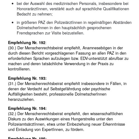
bei der Auswahl des medizinischen Personals, insbesondere bei
HonorarärztInnen, verstärkt auch auf sprachliche Qualifikationen
Bedacht zu nehmen;
in größeren PAZ den PolizeiärztInnen in regelmäßigen Abständen
DolmetscherInnen in den hauptsächlich gesprochenen
Fremdsprachen zur Visite beizustellen.
Empfehlung Nr. 192
:
(30.) Der Menschenrechtsbeirat empfiehlt, Anamnesebögen in der
durch diesen Bericht vorgeschlagenen Fassung an allen PAZ in den
erforderlichen Sprachen aufzulegen bzw. EDV-unterstützt abrufbar zu
machen und deren tatsächliche Verwendung in der Praxis zu
kontrollieren.
Empfehlung Nr. 193:
(31.) Der Menschenrechtsbeirat empfiehlt insbesondere in Fällen, in
denen der Verdacht auf Selbstgefährdung oder psychische
Auffälligkeiten besteht, professionelle DolmetscherInnen
heranzuziehen.
Empfehlung Nr. 194:
(32.) Der Menschenrechtsbeirat empfiehlt, den wissenschaftlichen
Diskurs zu den Auswirkungen eines Hungerstreiks unter den
PolizeiamtsärztInnen, etwa unter Einbeziehung neuer Erkenntnisse
und Einladung von ExpertInnen, zu fördern.
Empfehlung Nr. 195: