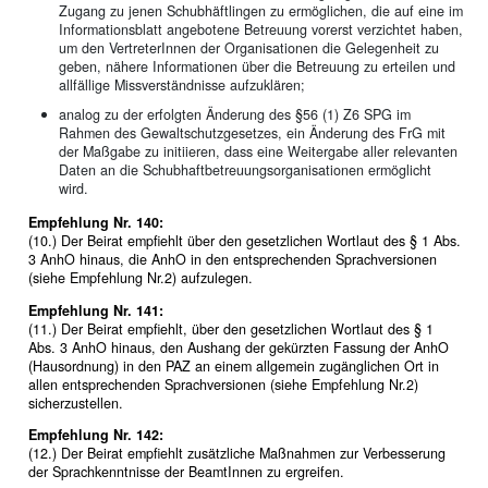
Zugang zu jenen Schubhäftlingen zu ermöglichen, die auf eine im
Informationsblatt angebotene Betreuung vorerst verzichtet haben,
um den VertreterInnen der Organisationen die Gelegenheit zu
geben, nähere Informationen über die Betreuung zu erteilen und
allfällige Missverständnisse aufzuklären;
analog zu der erfolgten Änderung des §56 (1) Z6 SPG im
Rahmen des Gewaltschutzgesetzes, ein Änderung des FrG mit
der Maßgabe zu initiieren, dass eine Weitergabe aller relevanten
Daten an die Schubhaftbetreuungsorganisationen ermöglicht
wird.
Empfehlung Nr. 140:
(10.) Der Beirat empfiehlt über den gesetzlichen Wortlaut des § 1 Abs.
3 AnhO hinaus, die AnhO in den entsprechenden Sprachversionen
(siehe Empfehlung Nr.2) aufzulegen.
Empfehlung Nr. 141:
(11.) Der Beirat empfiehlt, über den gesetzlichen Wortlaut des § 1
Abs. 3 AnhO hinaus, den Aushang der gekürzten Fassung der AnhO
(Hausordnung) in den PAZ an einem allgemein zugänglichen Ort in
allen entsprechenden Sprachversionen (siehe Empfehlung Nr.2)
sicherzustellen.
Empfehlung Nr. 142:
(12.) Der Beirat empfiehlt zusätzliche Maßnahmen zur Verbesserung
der Sprachkenntnisse der BeamtInnen zu ergreifen.