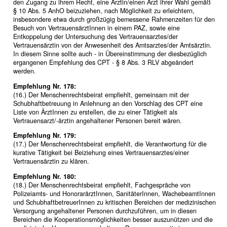
den Zugang zu ihrem Recht, eine Ärztin/einen Arzt ihrer Wahl gemäß
§ 10 Abs. 5 AnhO beizuziehen, nach Möglichkeit zu erleichtern,
insbesondere etwa durch großzügig bemessene Rahmenzeiten für den
Besuch von VertrauensärztInnen in einem PAZ, sowie eine
Entkoppelung der Untersuchung des Vertrauensarztes/der
Vertrauensärztin von der Anwesenheit des Amtsarztes/der Amtsärztin.
In diesem Sinne sollte auch - in Übereinstimmung der diesbezüglich
ergangenen Empfehlung des CPT - § 8 Abs. 3 RLV abgeändert
werden.
Empfehlung Nr. 178:
(16.) Der Menschenrechtsbeirat empfiehlt, gemeinsam mit der
Schubhaftbetreuung in Anlehnung an den Vorschlag des CPT eine
Liste von ÄrztInnen zu erstellen, die zu einer Tätigkeit als
Vertrauensarzt/-ärztin angehaltener Personen bereit wären.
Empfehlung Nr. 179:
(17.) Der Menschenrechtsbeirat empfiehlt, die Verantwortung für die
kurative Tätigkeit bei Beiziehung eines Vertrauensarztes/einer
Vertrauensärztin zu klären.
Empfehlung Nr. 180:
(18.) Der Menschenrechtsbeirat empfiehlt, Fachgespräche von
Polizeiamts- und HonorarärztInnen, SanitäterInnen, WachebeamtInnen
und SchubhaftbetreuerInnen zu kritischen Bereichen der medizinischen
Versorgung angehaltener Personen durchzuführen, um in diesen
Bereichen die Kooperationsmöglichkeiten besser auszunützen und die