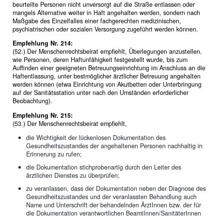
beurteilte Personen nicht unversorgt auf die Straße entlassen oder
mangels Alternative weiter in Haft angehalten werden, sondern nach
Maßgabe des Einzelfalles einer fachgerechten medizinischen,
psychiatrischen oder sozialen Versorgung zugeführt werden können.
Empfehlung Nr. 214:
(52.) Der Menschenrechtsbeirat empfiehlt, Überlegungen anzustellen,
wie Personen, deren Haftunfähigkeit festgestellt wurde, bis zum
Auffinden einer geeigneten Betreuungseinrichtung im Anschluss an die
Haftentlassung, unter bestmöglicher ärztlicher Betreuung angehalten
werden können (etwa Einrichtung von Akutbetten oder Unterbringung
auf der Sanitätsstation unter nach den Umständen erforderlicher
Beobachtung).
Empfehlung Nr. 215:
(53.) Der Menschenrechtsbeirat empfiehlt,
die Wichtigkeit der lückenlosen Dokumentation des
Gesundheitszustandes der angehaltenen Personen nachhaltig in
Erinnerung zu rufen;
die Dokumentation stichprobenartig durch den Leiter des
ärztlichen Dienstes zu überprüfen;
zu veranlassen, dass der Dokumentation neben der Diagnose des
Gesundheitszustandes und der veranlassten Behandlung auch
Name und Unterschrift der behandelnden ÄrztInnen bzw. der für
die Dokumentation verantwortlichen BeamtInnen/SanitäterInnen