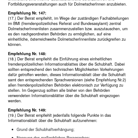
Fortbildungsveranstaltungen auch für DolmetscherInnen anzubieten.
Empfehlung Nr. 147:
(17.) Der Beirat empfiehlt, im Wege der zuständigen Fachabteilungen
im BMI (fremdenpolizeiliches Referat und Bundesasylamt) zentral
DolmetscherInnenlisten zusammenzustellen bzw. auszutauschen, um
es den nachgeordneten Behörden zu ermöglichen, auf eine
einheitliche, österreichweite DolmetscherInnenliste zurückgreifen zu
können.
Empfehlung Nr. 148:
(18.) Der Beirat empfiehlt die Einführung eines einheitlichen
fremdenpolizeilichen Informationsblattes über die Schubhaft. Dabei
sollten entsprechend den technischen Möglichkeiten Vorkehrungen
dafür getroffen werden, dieses Informationsblatt über die Schubhaft
samt den entsprechenden Sprachversionen (siehe Empfehlung Nr.2)
allen fremdenpolizeilichen Behörden elektronisch zur Verfügung zu
stellen. Im Gegenzug sollten alle bisher von den Behörden
verwendeten Informationsblätter über die Schubhaft eingezogen
werden.
Empfehlung Nr. 149:
(19.) Der Beirat empfiehlt jedenfalls folgende Punkte in das
Informationsblatt über die Schubhaft aufzunehmen:
Grund der Schubhaftverhängung;
Nennung des maßgeblichen Paragraphen;