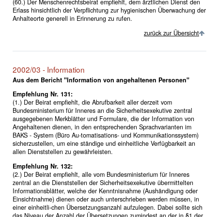
(60.) Der Menschenrechtsbeirat empfiehlt, dem ärztlichen Dienst den
Erlass hinsichtlich der Verpflichtung zur hygienischen Überwachung der
Anhalteorte generell in Erinnerung zu rufen.
zurück zur Übersicht
2002/03 - Information
Aus dem Bericht "Information von angehaltenen Personen"
Empfehlung Nr. 131:
(1.) Der Beirat empfiehlt, die Abrufbarkeit aller derzeit vom
Bundesministerium für Inneres an die Sicherheitsexekutive zentral
ausgegebenen Merkblätter und Formulare, die der Information von
Angehaltenen dienen, in den entsprechenden Sprachvarianten im
BAKS - System (Büro Au-tomatisations- und Kommunikationssystem)
sicherzustellen, um eine ständige und einheitliche Verfügbarkeit an
allen Dienststellen zu gewährleisten.
Empfehlung Nr. 132:
(2.) Der Beirat empfiehlt, alle vom Bundesministerium für Inneres
zentral an die Dienststellen der Sicherheitsexekutive übermittelten
Informationsblätter, welche der Kenntnisnahme (Aushändigung oder
Einsichtnahme) dienen oder auch unterschrieben werden müssen, in
einer einheitli-chen Übersetzungsanzahl aufzulegen. Dabei sollte sich
das Niveau der Anzahl der Übersetzungen zumindest an der in §1 der