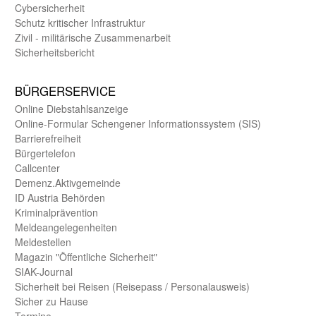
Cybersicherheit
Schutz kritischer Infra­struktur
Zivil - militärische Zusammen­arbeit
Sicherheits­bericht
BÜRGER­SERVICE
Online Diebstahls­anzeige
Online-Formular Schengener Informationssystem (SIS)
Barriere­freiheit
Bürger­telefon
Call­center
Demenz.Aktiv­gemeinde
ID Austria Behörden
Kriminal­prävention
Melde­an­ge­le­gen­heiten
Meld­estellen
Magazin "Öffentliche Sicherheit"
SIAK-Journal
Sicherheit bei Reisen (Reise­pass / Personal­ausweis)
Sicher zu Hause