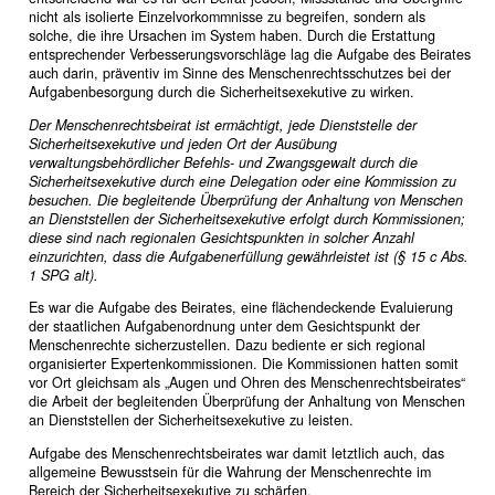
nicht als isolierte Einzelvorkommnisse zu begreifen, sondern als
solche, die ihre Ursachen im System haben. Durch die Erstattung
entsprechender Verbesserungsvorschläge lag die Aufgabe des Beirates
auch darin, präventiv im Sinne des Menschenrechtsschutzes bei der
Aufgabenbesorgung durch die Sicherheitsexekutive zu wirken.
Der Menschenrechtsbeirat ist ermächtigt, jede Dienststelle der
Sicherheitsexekutive und jeden Ort der Ausübung
verwaltungsbehördlicher Befehls- und Zwangsgewalt durch die
Sicherheitsexekutive durch eine Delegation oder eine Kommission zu
besuchen. Die begleitende Überprüfung der Anhaltung von Menschen
an Dienststellen der Sicherheitsexekutive erfolgt durch Kommissionen;
diese sind nach regionalen Gesichtspunkten in solcher Anzahl
einzurichten, dass die Aufgabenerfüllung gewährleistet ist (§ 15 c Abs.
1 SPG alt).
Es war die Aufgabe des Beirates, eine flächendeckende Evaluierung
der staatlichen Aufgabenordnung unter dem Gesichtspunkt der
Menschenrechte sicherzustellen. Dazu bediente er sich regional
organisierter Expertenkommissionen. Die Kommissionen hatten somit
vor Ort gleichsam als „Augen und Ohren des Menschenrechtsbeirates“
die Arbeit der begleitenden Überprüfung der Anhaltung von Menschen
an Dienststellen der Sicherheitsexekutive zu leisten.
Aufgabe des Menschenrechtsbeirates war damit letztlich auch, das
allgemeine Bewusstsein für die Wahrung der Menschenrechte im
Bereich der Sicherheitsexekutive zu schärfen.