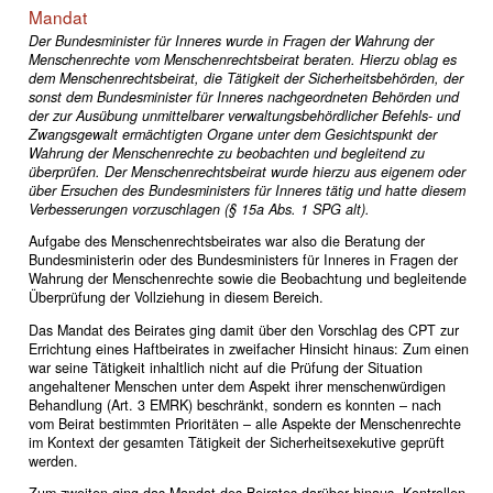
Mandat
Der Bundesminister für Inneres wurde in Fragen der Wahrung der
Menschenrechte vom Menschenrechtsbeirat beraten. Hierzu oblag es
dem Menschenrechtsbeirat, die Tätigkeit der Sicherheitsbehörden, der
sonst dem Bundesminister für Inneres nachgeordneten Behörden und
der zur Ausübung unmittelbarer verwaltungsbehördlicher Befehls- und
Zwangsgewalt ermächtigten Organe unter dem Gesichtspunkt der
Wahrung der Menschenrechte zu beobachten und begleitend zu
überprüfen. Der Menschenrechtsbeirat wurde hierzu aus eigenem oder
über Ersuchen des Bundesministers für Inneres tätig und hatte diesem
Verbesserungen vorzuschlagen (§ 15a Abs. 1 SPG alt).
Aufgabe des Menschenrechtsbeirates war also die Beratung der
Bundesministerin oder des Bundesministers für Inneres in Fragen der
Wahrung der Menschenrechte sowie die Beobachtung und begleitende
Überprüfung der Vollziehung in diesem Bereich.
Das Mandat des Beirates ging damit über den Vorschlag des CPT zur
Errichtung eines Haftbeirates in zweifacher Hinsicht hinaus: Zum einen
war seine Tätigkeit inhaltlich nicht auf die Prüfung der Situation
angehaltener Menschen unter dem Aspekt ihrer menschenwürdigen
Behandlung (Art. 3 EMRK) beschränkt, sondern es konnten – nach
vom Beirat bestimmten Prioritäten – alle Aspekte der Menschenrechte
im Kontext der gesamten Tätigkeit der Sicherheitsexekutive geprüft
werden.