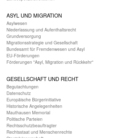
ASYL UND MIGRA­TION
Asyl­wesen
Nieder­lassung und Aufent­halts­recht
Grund­versorgung
Migrations­strategie und Gesell­schaft
Bundes­amt für Fremden­wesen und Asyl
EU-Förde­rungen
Förderungen "Asyl, Migration und Rückkehr"
GE­SELL­SCHAFT UND RECHT
Begut­achtungen
Daten­schutz
Europäische Bürger­initiative
Historische Angelegen­heiten
Mauthausen Memorial
Politische Parteien
Rechts­schutz­beauftragter
Rechts­staat und Menschen­rechte