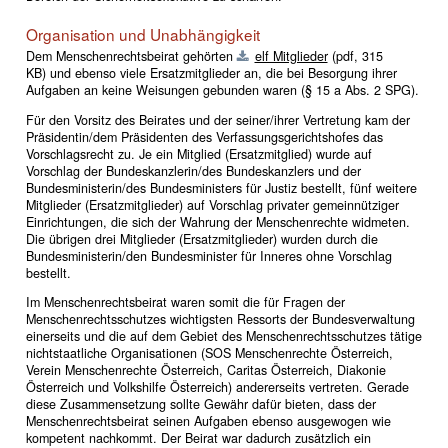
Organisation und Unabhängigkeit
Dem Menschenrechtsbeirat gehörten
elf Mitglieder
(pdf, 315
KB)
und ebenso viele Ersatzmitglieder an, die bei Besorgung ihrer
Aufgaben an keine Weisungen gebunden waren (§ 15 a Abs. 2 SPG).
Für den Vorsitz des Beirates und der seiner/ihrer Vertretung kam der
Präsidentin/dem Präsidenten des Verfassungsgerichtshofes das
Vorschlagsrecht zu. Je ein Mitglied (Ersatzmitglied) wurde auf
Vorschlag der Bundeskanzlerin/des Bundeskanzlers und der
Bundesministerin/des Bundesministers für Justiz bestellt, fünf weitere
Mitglieder (Ersatzmitglieder) auf Vorschlag privater gemeinnütziger
Einrichtungen, die sich der Wahrung der Menschenrechte widmeten.
Die übrigen drei Mitglieder (Ersatzmitglieder) wurden durch die
Bundesministerin/den Bundesminister für Inneres ohne Vorschlag
bestellt.
Im Menschenrechtsbeirat waren somit die für Fragen der
Menschenrechtsschutzes wichtigsten Ressorts der Bundesverwaltung
einerseits und die auf dem Gebiet des Menschenrechtsschutzes tätige
nichtstaatliche Organisationen (SOS Menschenrechte Österreich,
Verein Menschenrechte Österreich, Caritas Österreich, Diakonie
Österreich und Volkshilfe Österreich) andererseits vertreten. Gerade
diese Zusammensetzung sollte Gewähr dafür bieten, dass der
Menschenrechtsbeirat seinen Aufgaben ebenso ausgewogen wie
kompetent nachkommt. Der Beirat war dadurch zusätzlich ein