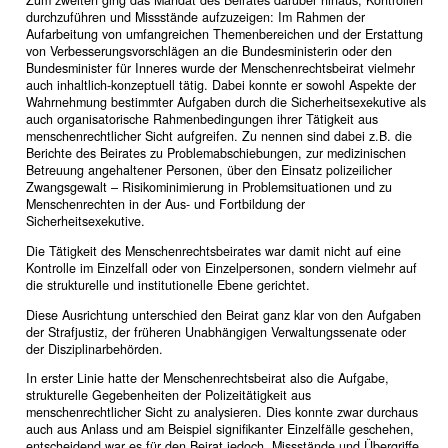
Zum zweiten ging das Mandat des Beirates darüber hinaus, Kontrollen
durchzuführen und Missstände aufzuzeigen: Im Rahmen der
Aufarbeitung von umfangreichen Themenbereichen und der Erstattung
von Verbesserungsvorschlägen an die Bundesministerin oder den
Bundesminister für Inneres wurde der Menschenrechtsbeirat vielmehr
auch inhaltlich-konzeptuell tätig. Dabei konnte er sowohl Aspekte der
Wahrnehmung bestimmter Aufgaben durch die Sicherheitsexekutive als
auch organisatorische Rahmenbedingungen ihrer Tätigkeit aus
menschenrechtlicher Sicht aufgreifen. Zu nennen sind dabei z.B. die
Berichte des Beirates zu Problemabschiebungen, zur medizinischen
Betreuung angehaltener Personen, über den Einsatz polizeilicher
Zwangsgewalt – Risikominimierung in Problemsituationen und zu
Menschenrechten in der Aus- und Fortbildung der
Sicherheitsexekutive.
Die Tätigkeit des Menschenrechtsbeirates war damit nicht auf eine
Kontrolle im Einzelfall oder von Einzelpersonen, sondern vielmehr auf
die strukturelle und institutionelle Ebene gerichtet.
Diese Ausrichtung unterschied den Beirat ganz klar von den Aufgaben
der Strafjustiz, der früheren Unabhängigen Verwaltungssenate oder
der Disziplinarbehörden.
In erster Linie hatte der Menschenrechtsbeirat also die Aufgabe,
strukturelle Gegebenheiten der Polizeitätigkeit aus
menschenrechtlicher Sicht zu analysieren. Dies konnte zwar durchaus
auch aus Anlass und am Beispiel signifikanter Einzelfälle geschehen,
entscheidend war es für den Beirat jedoch, Missstände und Übergriffe