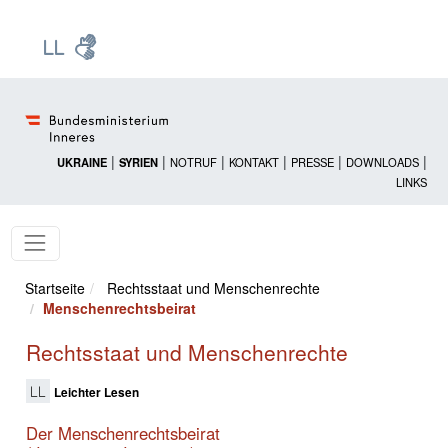
Zur Startseite: [Alt] +
Zum Hauptmenü: [Alt] +
Zum Headermenü: [Alt] +
Zum Inhalt: [Alt] +
Zum rechten Bereichsmenü: [Alt] +
Zur Sitemap: [Alt] +
Zum Footer: [Alt] +
[3]
[6]
[5]
[0]
[1]
[2]
[4]
|
|
|
|
|
|
UKRAINE
SYRIEN
NOTRUF
KONTAKT
PRESSE
DOWNLOADS
LINKS
Startseite
Rechtsstaat und Menschenrechte
Menschenrechtsbeirat
Rechtsstaat und Menschenrechte
Leichter Lesen
Der Menschenrechtsbeirat