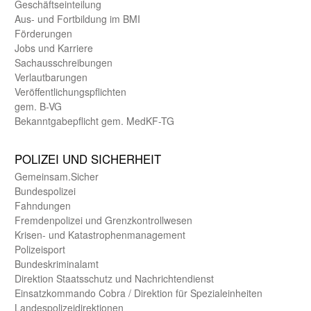
Geschäfts­einteilung
Aus- und Fortbildung im BMI
Förderungen
Jobs und Karriere
Sachaus­schreibungen
Verlautbarungen
Veröffentlichungspflichten
gem. B-VG
Bekanntgabepflicht gem. MedKF-TG
POLIZEI UND SICHER­HEIT
Gemein­sam.Sicher
Bundes­polizei
Fahndungen
Fremdenpolizei und Grenzkontrollwesen
Krisen- und Katastrophen­management
Polizeisport
Bundes­kriminal­amt
Direktion Staats­schutz und Nach­richten­dienst
Einsatz­kommando Cobra / Direktion für Spezialeinheiten
Landes­polizei­direk­tionen