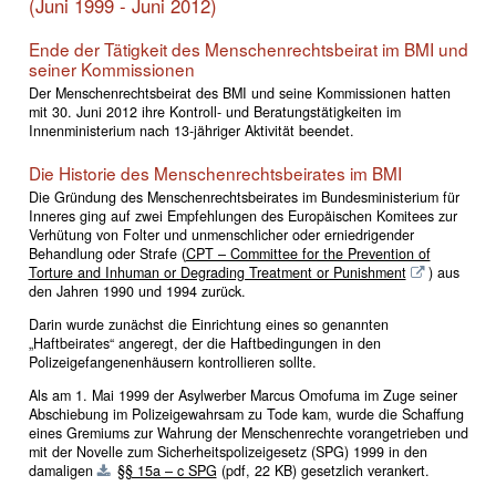
(Juni 1999 - Juni 2012)
Ende der Tätigkeit des Menschenrechtsbeirat im BMI und
seiner Kommissionen
Der Menschenrechtsbeirat des BMI und seine Kommissionen hatten
mit 30. Juni 2012 ihre Kontroll- und Beratungstätigkeiten im
Innenministerium nach 13-jähriger Aktivität beendet.
Die Historie des Menschenrechtsbeirates im BMI
Die Gründung des Menschenrechtsbeirates im Bundesministerium für
Inneres ging auf zwei Empfehlungen des Europäischen Komitees zur
Verhütung von Folter und unmenschlicher oder erniedrigender
Behandlung oder Strafe (
CPT – Committee for the Prevention of
Torture and Inhuman or Degrading Treatment or Punishment
) aus
den Jahren 1990 und 1994 zurück.
Darin wurde zunächst die Einrichtung eines so genannten
„Haftbeirates“ angeregt, der die Haftbedingungen in den
Polizeigefangenenhäusern kontrollieren sollte.
Als am 1. Mai 1999 der Asylwerber Marcus Omofuma im Zuge seiner
Abschiebung im Polizeigewahrsam zu Tode kam, wurde die Schaffung
eines Gremiums zur Wahrung der Menschenrechte vorangetrieben und
mit der Novelle zum Sicherheitspolizeigesetz (SPG) 1999 in den
damaligen
§§ 15a – c SPG
(pdf, 22 KB)
gesetzlich verankert.