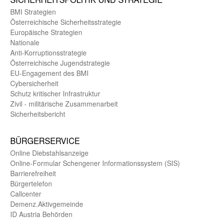
BMI Strategien
Öster­reichische Sicherheits­strategie
Europäische Strategien
Nationale
Anti-Korruptions­strategie
Öster­reichische Jugend­strategie
EU-Engagement des BMI
Cybersicherheit
Schutz kritischer Infra­struktur
Zivil - militärische Zusammen­arbeit
Sicherheits­bericht
BÜRGER­SERVICE
Online Diebstahls­anzeige
Online-Formular Schengener Informationssystem (SIS)
Barriere­freiheit
Bürger­telefon
Call­center
Demenz.Aktiv­gemeinde
ID Austria Behörden