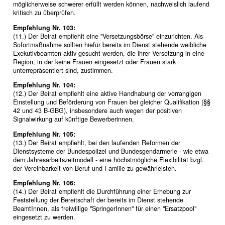
möglicherweise schwerer erfüllt werden können, nachweislich laufend
kritisch zu überprüfen.
Empfehlung Nr. 103:
(11.) Der Beirat empfiehlt eine "Versetzungsbörse" einzurichten. Als
Sofortmaßnahme sollten hiefür bereits im Dienst stehende weibliche
Exekutivbeamten aktiv gesucht werden, die ihrer Versetzung in eine
Region, in der keine Frauen eingesetzt oder Frauen stark
unterrepräsentiert sind, zustimmen.
Empfehlung Nr. 104:
(12.) Der Beirat empfiehlt eine aktive Handhabung der vorrangigen
Einstellung und Beförderung von Frauen bei gleicher Qualifikation (§§
42 und 43 B-GBG), insbesondere auch wegen der positiven
Signalwirkung auf künftige Bewerberinnen.
Empfehlung Nr. 105:
(13.) Der Beirat empfiehlt, bei den laufenden Reformen der
Dienstsysteme der Bundespolizei und Bundesgendarmerie - wie etwa
dem Jahresarbeitszeitmodell - eine höchstmögliche Flexibilität bzgl.
der Vereinbarkeit von Beruf und Familie zu gewährleisten.
Empfehlung Nr. 106:
(14.) Der Beirat empfiehlt die Durchführung einer Erhebung zur
Feststellung der Bereitschaft der bereits im Dienst stehende
BeamtInnen, als freiwillige "SpringerInnen" für einen "Ersatzpool"
eingesetzt zu werden.