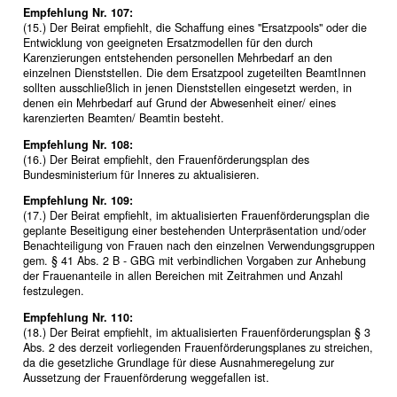
Empfehlung Nr. 107:
(15.) Der Beirat empfiehlt, die Schaffung eines "Ersatzpools" oder die
Entwicklung von geeigneten Ersatzmodellen für den durch
Karenzierungen entstehenden personellen Mehrbedarf an den
einzelnen Dienststellen. Die dem Ersatzpool zugeteilten BeamtInnen
sollten ausschließlich in jenen Dienststellen eingesetzt werden, in
denen ein Mehrbedarf auf Grund der Abwesenheit einer/ eines
karenzierten Beamten/ Beamtin besteht.
Empfehlung Nr. 108:
(16.) Der Beirat empfiehlt, den Frauenförderungsplan des
Bundesministerium für Inneres zu aktualisieren.
Empfehlung Nr. 109:
(17.) Der Beirat empfiehlt, im aktualisierten Frauenförderungsplan die
geplante Beseitigung einer bestehenden Unterpräsentation und/oder
Benachteiligung von Frauen nach den einzelnen Verwendungsgruppen
gem. § 41 Abs. 2 B - GBG mit verbindlichen Vorgaben zur Anhebung
der Frauenanteile in allen Bereichen mit Zeitrahmen und Anzahl
festzulegen.
Empfehlung Nr. 110:
(18.) Der Beirat empfiehlt, im aktualisierten Frauenförderungsplan § 3
Abs. 2 des derzeit vorliegenden Frauenförderungsplanes zu streichen,
da die gesetzliche Grundlage für diese Ausnahmeregelung zur
Aussetzung der Frauenförderung weggefallen ist.