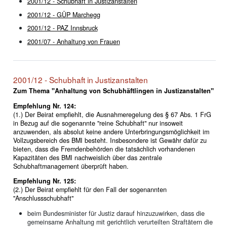
2001/12 - Schubhaft in Justizanstalten
2001/12 - GÜP Marchegg
2001/12 - PAZ Innsbruck
2001/07 - Anhaltung von Frauen
2001/12 - Schubhaft in Justizanstalten
Zum Thema "Anhaltung von Schubhäftlingen in Justizanstalten"
Empfehlung Nr. 124:
(1.) Der Beirat empfiehlt, die Ausnahmeregelung des § 67 Abs. 1 FrG
in Bezug auf die sogenannte "reine Schubhaft" nur insoweit
anzuwenden, als absolut keine andere Unterbringungsmöglichkeit im
Vollzugsbereich des BMI besteht. Insbesondere ist Gewähr dafür zu
bieten, dass die Fremdenbehörden die tatsächlich vorhandenen
Kapazitäten des BMI nachweislich über das zentrale
Schubhaftmanagement überprüft haben.
Empfehlung Nr. 125:
(2.) Der Beirat empfiehlt für den Fall der sogenannten
"Anschlussschubhaft"
beim Bundesminister für Justiz darauf hinzuzuwirken, dass die
gemeinsame Anhaltung mit gerichtlich verurteilten Straftätern die