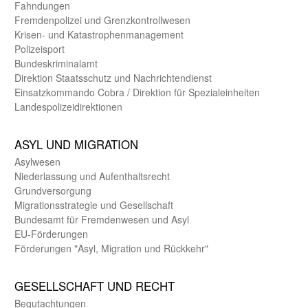
Fahndungen
Fremdenpolizei und Grenzkontrollwesen
Krisen- und Katastrophen­management
Polizeisport
Bundes­kriminal­amt
Direktion Staats­schutz und Nach­richten­dienst
Einsatz­kommando Cobra / Direktion für Spezialeinheiten
Landes­polizei­direk­tionen
ASYL UND MIGRA­TION
Asyl­wesen
Nieder­lassung und Aufent­halts­recht
Grund­versorgung
Migrations­strategie und Gesell­schaft
Bundes­amt für Fremden­wesen und Asyl
EU-Förde­rungen
Förderungen "Asyl, Migration und Rückkehr"
GE­SELL­SCHAFT UND RECHT
Begut­achtungen