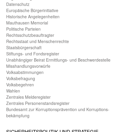
Daten­schutz
Europäische Bürger­initiative
Historische Angelegen­heiten
Mauthausen Memorial
Politische Parteien
Rechts­schutz­beauftragter
Rechts­staat und Menschen­rechte
Staats­bürger­schaft
Stiftungs- und Fonds­register
Unab­hängiger Beirat Ermittlungs- und Beschwerde­stelle
Misshandlungs­vorwürfe
Volks­abstimmungen
Volks­befragung
Volks­begehren
Wahlen
Zentrales Melde­register
Zentrales Personen­stands­register
Bundes­amt zur Korrup­tions­prävention und Korrup­tions­
bekämpfung
SICHER­HEITS­POLITIK UND STRATEGIE