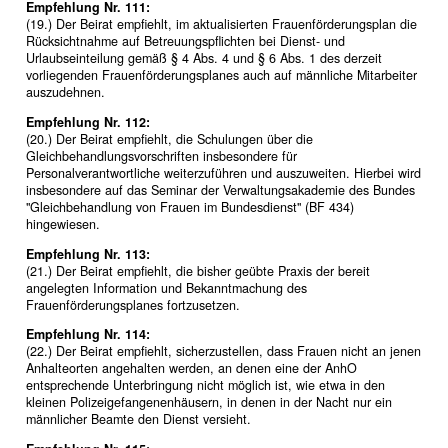
Empfehlung Nr. 111:
(19.) Der Beirat empfiehlt, im aktualisierten Frauenförderungsplan die
Rücksichtnahme auf Betreuungspflichten bei Dienst- und
Urlaubseinteilung gemäß § 4 Abs. 4 und § 6 Abs. 1 des derzeit
vorliegenden Frauenförderungsplanes auch auf männliche Mitarbeiter
auszudehnen.
Empfehlung Nr. 112:
(20.) Der Beirat empfiehlt, die Schulungen über die
Gleichbehandlungsvorschriften insbesondere für
Personalverantwortliche weiterzuführen und auszuweiten. Hierbei wird
insbesondere auf das Seminar der Verwaltungsakademie des Bundes
"Gleichbehandlung von Frauen im Bundesdienst" (BF 434)
hingewiesen.
Empfehlung Nr. 113:
(21.) Der Beirat empfiehlt, die bisher geübte Praxis der bereit
angelegten Information und Bekanntmachung des
Frauenförderungsplanes fortzusetzen.
Empfehlung Nr. 114:
(22.) Der Beirat empfiehlt, sicherzustellen, dass Frauen nicht an jenen
Anhalteorten angehalten werden, an denen eine der AnhO
entsprechende Unterbringung nicht möglich ist, wie etwa in den
kleinen Polizeigefangenenhäusern, in denen in der Nacht nur ein
männlicher Beamte den Dienst versieht.