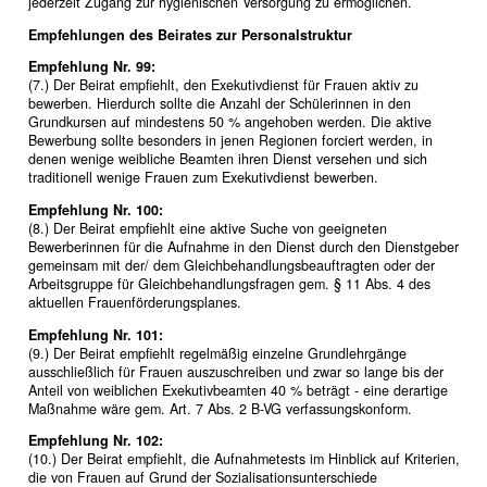
jederzeit Zugang zur hygienischen Versorgung zu ermöglichen.
Empfehlungen des Beirates zur Personalstruktur
Empfehlung Nr. 99:
(7.) Der Beirat empfiehlt, den Exekutivdienst für Frauen aktiv zu
bewerben. Hierdurch sollte die Anzahl der Schülerinnen in den
Grundkursen auf mindestens 50 % angehoben werden. Die aktive
Bewerbung sollte besonders in jenen Regionen forciert werden, in
denen wenige weibliche Beamten ihren Dienst versehen und sich
traditionell wenige Frauen zum Exekutivdienst bewerben.
Empfehlung Nr. 100:
(8.) Der Beirat empfiehlt eine aktive Suche von geeigneten
Bewerberinnen für die Aufnahme in den Dienst durch den Dienstgeber
gemeinsam mit der/ dem Gleichbehandlungsbeauftragten oder der
Arbeitsgruppe für Gleichbehandlungsfragen gem. § 11 Abs. 4 des
aktuellen Frauenförderungsplanes.
Empfehlung Nr. 101:
(9.) Der Beirat empfiehlt regelmäßig einzelne Grundlehrgänge
ausschließlich für Frauen auszuschreiben und zwar so lange bis der
Anteil von weiblichen Exekutivbeamten 40 % beträgt - eine derartige
Maßnahme wäre gem. Art. 7 Abs. 2 B-VG verfassungskonform.
Empfehlung Nr. 102:
(10.) Der Beirat empfiehlt, die Aufnahmetests im Hinblick auf Kriterien,
die von Frauen auf Grund der Sozialisationsunterschiede