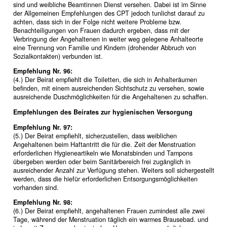
sind und weibliche Beamtinnen Dienst versehen. Dabei ist im Sinne
der Allgemeinen Empfehlungen des CPT jedoch tunlichst darauf zu
achten, dass sich in der Folge nicht weitere Probleme bzw.
Benachteiligungen von Frauen dadurch ergeben, dass mit der
Verbringung der Angehaltenen in weiter weg gelegene Anhalteorte
eine Trennung von Familie und Kindern (drohender Abbruch von
Sozialkontakten) verbunden ist.
Empfehlung Nr. 96:
(4.) Der Beirat empfiehlt die Toiletten, die sich in Anhalteräumen
befinden, mit einem ausreichenden Sichtschutz zu versehen, sowie
ausreichende Duschmöglichkeiten für die Angehaltenen zu schaffen.
Empfehlungen des Beirates zur hygienischen Versorgung
Empfehlung Nr. 97:
(5.) Der Beirat empfiehlt, sicherzustellen, dass weiblichen
Angehaltenen beim Haftantritt die für die. Zeit der Menstruation
erforderlichen Hygieneartikeln wie Monatsbinden und Tampons
übergeben werden oder beim Sanitärbereich frei zugänglich in
ausreichender Anzahl zur Verfügung stehen. Weiters soll sichergestellt
werden, dass die hiefür erforderlichen Entsorgungsmöglichkeiten
vorhanden sind.
Empfehlung Nr. 98:
(6.) Der Beirat empfiehlt, angehaltenen Frauen zumindest alle zwei
Tage, während der Menstruation täglich ein warmes Brausebad. und