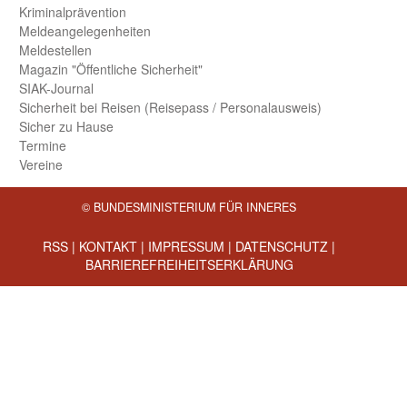
Kriminal­prävention
Melde­an­ge­le­gen­heiten
Meld­estellen
Magazin "Öffentliche Sicherheit"
SIAK-Journal
Sicherheit bei Reisen (Reise­pass / Personal­ausweis)
Sicher zu Hause
Termine
Vereine
© BUNDESMINISTERIUM FÜR INNERES
RSS
|
KONTAKT
|
IMPRESSUM
|
DATENSCHUTZ
|
BARRIEREFREIHEITSERKLÄRUNG