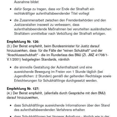
Ausnahme bildet
dafür Sorge zu tragen, dass vor Ende der Strafhaft ein
rechtskräftiger aufenthaltsbeendender Titel vorliegt
die Zusammenarbeit zwischen den Fremdenbehörden und den
Justizanstalten insoweit zu verbessern, dass
aufenthaltsbeendende Maßnahmen bei verurteilten ausländischen
Straftätern unmittelbar nach Verbüßung der Strafhaft erfolgen.
Empfehlung Nr. 126:
(3.) Der Beirat empfiehlt, beim Bundesminister für Justiz darauf
hinzuzuwirken, dass- für die Fälle der "reinen Schubhaft" und der
"Anschlussschubhaft" - die im Runderlass des BMJ (Zl. JMZ 41708/1-
V.1/2001) festgelegten Standards, nämlich
die sinnvolle Gestaltung der Aufenthaltszeit und eine
ausreichende Bewegung im Freien von 1 Stunde täglich (bei
Jugendlichen: 2 Stunden) gemäß der geltenden Rechtslage sowie
Erleichterungen für Schubhäftlinge durchgesetzt werden.
Empfehlung Nr. 127:
(4.) Der Beirat empfiehlt, (allenfalls durch Gespräche mit dem BMJ)
darauf hinzuzuwirken,
dass Schubhäftlinge ausreichende Informationen über den Stand
des aufenthaltsbeendenden Verfahrens erhalten
dass Schubhäftlingen bei längerer Anhaltung - ähnlich wie in der