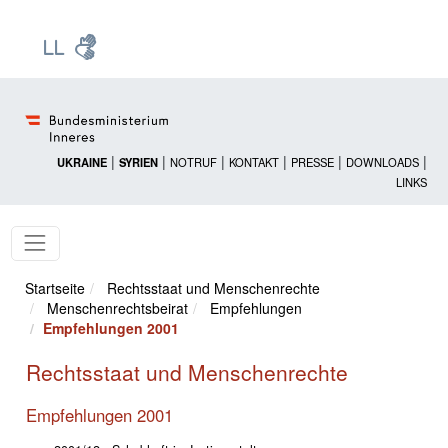
Zur Startseite: [Alt] +
Zum Hauptmenü: [Alt] +
Zum Headermenü: [Alt] +
Zum Inhalt: [Alt] +
Zum rechten Bereichsmenü: [Alt] +
Zur Sitemap: [Alt] +
Zum Footer: [Alt] +
[3]
[6]
[5]
[0]
[1]
[2]
[4]
|
|
|
|
|
|
UKRAINE
SYRIEN
NOTRUF
KONTAKT
PRESSE
DOWNLOADS
LINKS
Startseite
Rechtsstaat und Menschenrechte
Menschenrechtsbeirat
Empfehlungen
Empfehlungen 2001
Rechtsstaat und Menschenrechte
Empfehlungen 2001