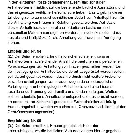
in den einzelnen Polizeigefangenenhäusern und sonstigen
Anhalteorten in Hinblick auf die bestehende bauliche Ausstattung und
das eingesetzte weibliche Personal zu erheben. Das Ergebnis dieser
Erhebung sollte zum durchschnittlichen Bedarf von Anhalteplätzen für
die Anhaltung von Frauen in Relation gesetzt werden. Auf Basis
dieses Verhältnisses sollten alle erforderlichen baulichen und
personellen Maßnahmen ergriffen werden, um sicherzustellen, dass
ausreichend Haftplätze für die Anhaltung von Frauen zur Verfügung
stehen.
Empfehlung Nr. 94:
(2.) Der Beirat empfiehlt, langfristig sicher zu stellen, dass an
Anhalteorten in ausreichender Anzahl die baulichen und personellen
Voraussetzungen zur Anhaltung von Frauen geschaffen werden. Bei
der Festlegung der Anhalteorte, die derart ausgerüstet werden sollen,
soll darauf geachtet werden, dass hierdurch nicht weitere Probleme
bzw. Benachteiligungen von Frauen wegen deren erforderlichen
Verbringung in entfernt gelegene Anhalteorte und eine hieraus
resultierende Trennung von Familie und Kindern erfolgen. Weiters
sollten jedenfalls jene Anhalteorte entsprechend ausgerüstet werden,
an denen mit an Sicherheit grenzender Wahrscheinlichkeit häufig
Frauen angehalten werden (wie etwa den Grenzbezirksstellen und den
Grenzüberwachungsposten).
Empfehlung Nr. 95:
(3.) Der Beirat empfiehlt, Frauen grundsätzlich nur dort
unterzubringen, wo die baulichen Voraussetzungen hierfür gegeben