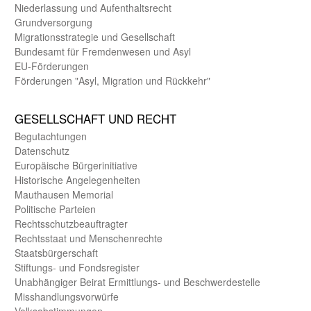
Nieder­lassung und Aufent­halts­recht
Grund­versorgung
Migrations­strategie und Gesell­schaft
Bundes­amt für Fremden­wesen und Asyl
EU-Förde­rungen
Förderungen "Asyl, Migration und Rückkehr"
GE­SELL­SCHAFT UND RECHT
Begut­achtungen
Daten­schutz
Europäische Bürger­initiative
Historische Angelegen­heiten
Mauthausen Memorial
Politische Parteien
Rechts­schutz­beauftragter
Rechts­staat und Menschen­rechte
Staats­bürger­schaft
Stiftungs- und Fonds­register
Unab­hängiger Beirat Ermittlungs- und Beschwerde­stelle
Misshandlungs­vorwürfe
Volks­abstimmungen