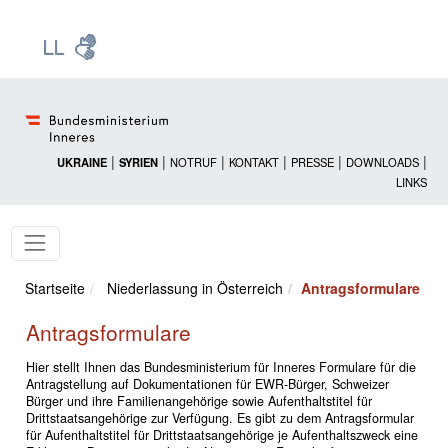
Zur Startseite: [Alt] +
Zum Hauptmenü: [Alt] +
Zum Headermenü: [Alt] +
Zum Inhalt: [Alt] +
Zum rechten Bereichsmenü: [Alt] +
Zur Sitemap: [Alt] +
Zum Footer: [Alt] +
[3]
[6]
[5]
[0]
[1]
[2]
[4]
|
|
|
|
|
|
UKRAINE
SYRIEN
NOTRUF
KONTAKT
PRESSE
DOWNLOADS
LINKS
Startseite
Niederlassung in Österreich
Antragsformulare
Antragsformulare
Hier stellt Ihnen das Bundesministerium für Inneres Formulare für die
Antragstellung auf Dokumentationen für EWR-Bürger, Schweizer
Bürger und ihre Familienangehörige sowie Aufenthaltstitel für
Drittstaatsangehörige zur Verfügung. Es gibt zu dem Antragsformular
für Aufenthaltstitel für Drittstaatsangehörige je Aufenthaltszweck eine