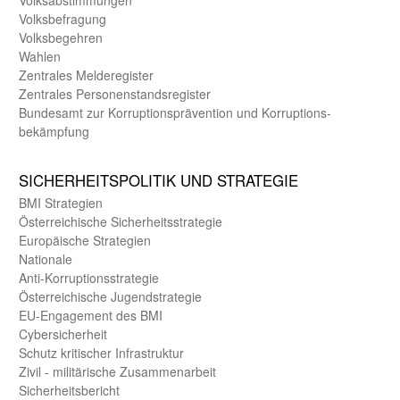
Volks­befragung
Volks­begehren
Wahlen
Zentrales Melde­register
Zentrales Personen­stands­register
Bundes­amt zur Korrup­tions­prävention und Korrup­tions­
bekämpfung
SICHER­HEITS­POLITIK UND STRATEGIE
BMI Strategien
Öster­reichische Sicherheits­strategie
Europäische Strategien
Nationale
Anti-Korruptions­strategie
Öster­reichische Jugend­strategie
EU-Engagement des BMI
Cybersicherheit
Schutz kritischer Infra­struktur
Zivil - militärische Zusammen­arbeit
Sicherheits­bericht