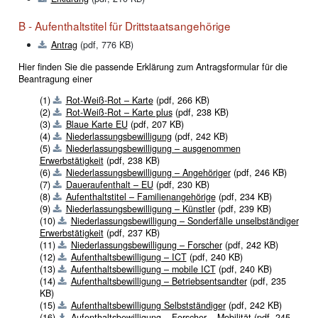
B - Aufenthaltstitel für Drittstaatsangehörige
Antrag
(pdf, 776 KB)
Hier finden Sie die passende Erklärung zum Antragsformular für die
Beantragung einer
(1)
Rot-Weiß-Rot – Karte
(pdf, 266 KB)
(2)
Rot-Weiß-Rot – Karte plus
(pdf, 238 KB)
(3)
Blaue Karte EU
(pdf, 207 KB)
(4)
Niederlassungsbewilligung
(pdf, 242 KB)
(5)
Niederlassungsbewilligung – ausgenommen
Erwerbstätigkeit
(pdf, 238 KB)
(6)
Niederlassungsbewilligung – Angehöriger
(pdf, 246 KB)
(7)
Daueraufenthalt – EU
(pdf, 230 KB)
(8)
Aufenthaltstitel – Familienangehörige
(pdf, 234 KB)
(9)
Niederlassungsbewilligung – Künstler
(pdf, 239 KB)
(10)
Niederlassungsbewilligung – Sonderfälle unselbständiger
Erwerbstätigkeit
(pdf, 237 KB)
(11)
Niederlassungsbewilligung – Forscher
(pdf, 242 KB)
(12)
Aufenthaltsbewilligung – ICT
(pdf, 240 KB)
(13)
Aufenthaltsbewilligung – mobile ICT
(pdf, 240 KB)
(14)
Aufenthaltsbewilligung – Betriebsentsandter
(pdf, 235
KB)
(15)
Aufenthaltsbewilligung Selbstständiger
(pdf, 242 KB)
(16)
Aufenthaltsbewilligung – Forscher – Mobilität
(pdf, 245