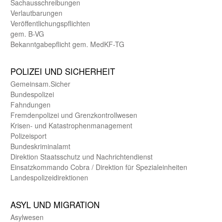
Sachaus­schreibungen
Verlautbarungen
Veröffentlichungspflichten
gem. B-VG
Bekanntgabepflicht gem. MedKF-TG
POLIZEI UND SICHER­HEIT
Gemein­sam.Sicher
Bundes­polizei
Fahndungen
Fremdenpolizei und Grenzkontrollwesen
Krisen- und Katastrophen­management
Polizeisport
Bundes­kriminal­amt
Direktion Staats­schutz und Nach­richten­dienst
Einsatz­kommando Cobra / Direktion für Spezialeinheiten
Landes­polizei­direk­tionen
ASYL UND MIGRA­TION
Asyl­wesen