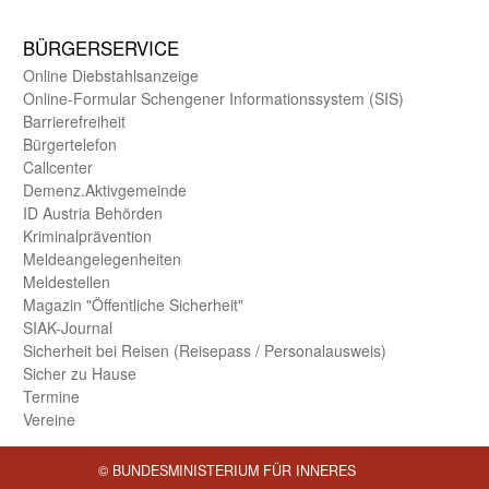
BÜRGER­SERVICE
Online Diebstahls­anzeige
Online-Formular Schengener Informationssystem (SIS)
Barriere­freiheit
Bürger­telefon
Call­center
Demenz.Aktiv­gemeinde
ID Austria Behörden
Kriminal­prävention
Melde­an­ge­le­gen­heiten
Meld­estellen
Magazin "Öffentliche Sicherheit"
SIAK-Journal
Sicherheit bei Reisen (Reise­pass / Personal­ausweis)
Sicher zu Hause
Termine
Vereine
© BUNDESMINISTERIUM FÜR INNERES