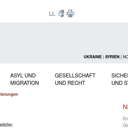
UKRAINE
|
SYRIEN
|
N
ASYL UND
GESELLSCHAFT
SICHE
MIGRATION
UND RECHT
UND S
izierungen
N
En
bedürfen
Üb