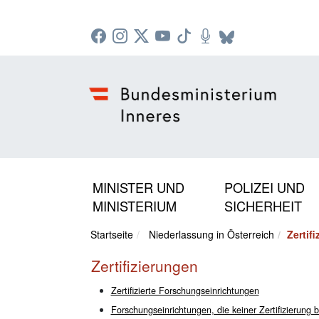
Zur Startseite: [Alt] +
Zum Hauptmenü: [Alt] +
Zum Headermenü: [Alt] +
Zum Inhalt: [Alt] +
Zum rechten Bereichsmenü: [Alt] +
Zur Sitemap: [Alt] +
Zum Footer: [Alt] +
[3]
[6]
[5]
[0]
[1]
[2]
[4]
MINISTER UND
POLIZEI UND
MINISTERIUM
SICHERHEIT
Startseite
Niederlassung in Österreich
Zertif
Zertifizierungen
Zertifizierte Forschungseinrichtungen
Forschungseinrichtungen, die keiner Zertifizierung 