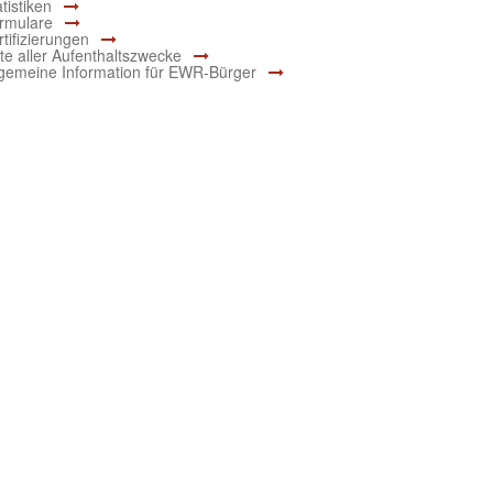
tistiken
rmulare
rtifizierungen
ste aller Aufenthaltszwecke
lgemeine Information für EWR-Bürger