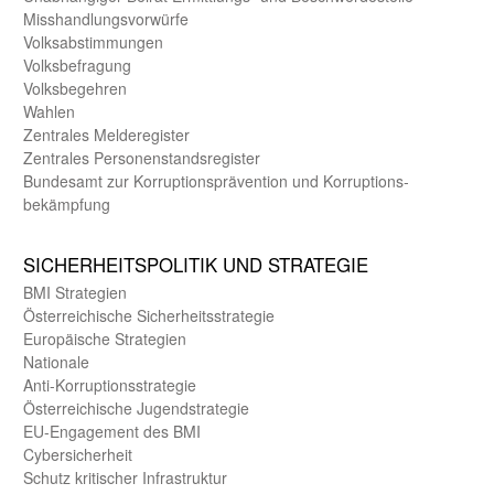
Misshandlungs­vorwürfe
Volks­abstimmungen
Volks­befragung
Volks­begehren
Wahlen
Zentrales Melde­register
Zentrales Personen­stands­register
Bundes­amt zur Korrup­tions­prävention und Korrup­tions­
bekämpfung
SICHER­HEITS­POLITIK UND STRATEGIE
BMI Strategien
Öster­reichische Sicherheits­strategie
Europäische Strategien
Nationale
Anti-Korruptions­strategie
Öster­reichische Jugend­strategie
EU-Engagement des BMI
Cybersicherheit
Schutz kritischer Infra­struktur