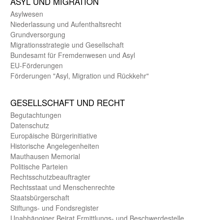
ASYL UND MIGRA­TION
Asyl­wesen
Nieder­lassung und Aufent­halts­recht
Grund­versorgung
Migrations­strategie und Gesell­schaft
Bundes­amt für Fremden­wesen und Asyl
EU-Förde­rungen
Förderungen "Asyl, Migration und Rückkehr"
GE­SELL­SCHAFT UND RECHT
Begut­achtungen
Daten­schutz
Europäische Bürger­initiative
Historische Angelegen­heiten
Mauthausen Memorial
Politische Parteien
Rechts­schutz­beauftragter
Rechts­staat und Menschen­rechte
Staats­bürger­schaft
Stiftungs- und Fonds­register
Unab­hängiger Beirat Ermittlungs- und Beschwerde­stelle