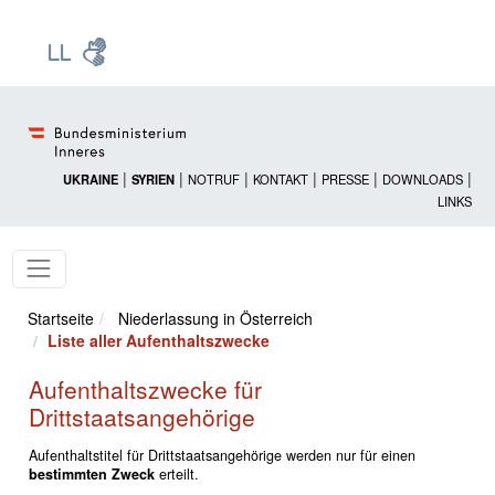
Zur Startseite: [Alt] +
Zum Hauptmenü: [Alt] +
Zum Headermenü: [Alt] +
Zum Inhalt: [Alt] +
Zum rechten Bereichsmenü: [Alt] +
Zur Sitemap: [Alt] +
Zum Footer: [Alt] +
[3]
[6]
[5]
[0]
[1]
[2]
[4]
|
|
|
|
|
|
UKRAINE
SYRIEN
NOTRUF
KONTAKT
PRESSE
DOWNLOADS
LINKS
Startseite
Niederlassung in Österreich
Liste aller Aufenthaltszwecke
Aufenthaltszwecke für
Drittstaatsangehörige
Aufenthaltstitel für Drittstaatsangehörige werden nur für einen
bestimmten Zweck
erteilt.