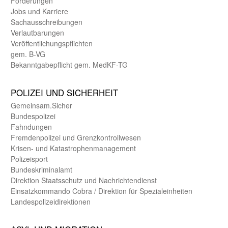
Förderungen
Jobs und Karriere
Sachaus­schreibungen
Verlautbarungen
Veröffentlichungspflichten
gem. B-VG
Bekanntgabepflicht gem. MedKF-TG
POLIZEI UND SICHER­HEIT
Gemein­sam.Sicher
Bundes­polizei
Fahndungen
Fremdenpolizei und Grenzkontrollwesen
Krisen- und Katastrophen­management
Polizeisport
Bundes­kriminal­amt
Direktion Staats­schutz und Nach­richten­dienst
Einsatz­kommando Cobra / Direktion für Spezialeinheiten
Landes­polizei­direk­tionen