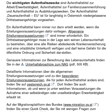
Die
wichtigsten Aufenthaltszwecke
sind Aufenthaltstitel zur
Arbeit/Erwerbstätigkeit, Aufenthaltstitel zur Familienzusammenführung
und Aufenthaltstitel zu Ausbildungszwecken. Der Aufenthaltstitel
„Daueraufenthalt – EU“ ist für langfristig in Österreich niedergelassene
Drittstaatsangehörige vorgesehen.
Ein Aufenthaltstitel kann immer nur dann erteilt werden, wenn die
Erteilungsvoraussetzungen dafür vorliegen.
Allgemeine
Erteilungsvoraussetzungen
sind immer erforderlich. Ein
Drittstaatsangehöriger muss in der Lage sein seinen Lebensunterhalt
zu bestreiten, über eine alle Risiken abdeckende Krankenversicherung
und eine ortsübliche Unterkunft verfügen und darf keine Gefahr für die
öffentliche Ordnung und Sicherheit dar-stellen.
Genauere Informationen zur Berechnung des Lebensunterhalts finden
Sie in der
Unterhaltsbroschüre zum NAG
(pdf, 505 KB)
.
Detaillierte Informationen über die allgemeinen
Erteilungsvoraussetzungen und zu den
besonderen
Erteilungsvoraussetzungen
, die für jeden Aufenthaltstitel anders sind,
finden Sie auf
oesterreich.gv.at
. Dort finden Sie auch
Informationen, ob und wenn ja unter welchen Voraussetzungen die
Aufnahme einer selbständigen oder unselbständigen Erwerbstätigkeit
erlaubt ist.
Auf der Migrationsplattform des Bundes (
www.migration.gv.at
)
finden Sie einen Quick Check, der Sie mit wenigen Fragen zum