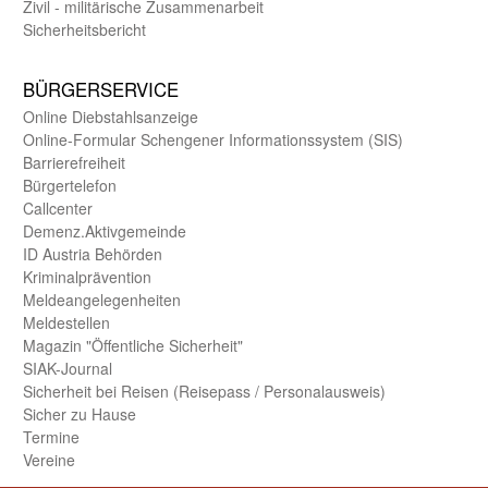
Zivil - militärische Zusammen­arbeit
Sicherheits­bericht
BÜRGER­SERVICE
Online Diebstahls­anzeige
Online-Formular Schengener Informationssystem (SIS)
Barriere­freiheit
Bürger­telefon
Call­center
Demenz.Aktiv­gemeinde
ID Austria Behörden
Kriminal­prävention
Melde­an­ge­le­gen­heiten
Meld­estellen
Magazin "Öffentliche Sicherheit"
SIAK-Journal
Sicherheit bei Reisen (Reise­pass / Personal­ausweis)
Sicher zu Hause
Termine
Vereine