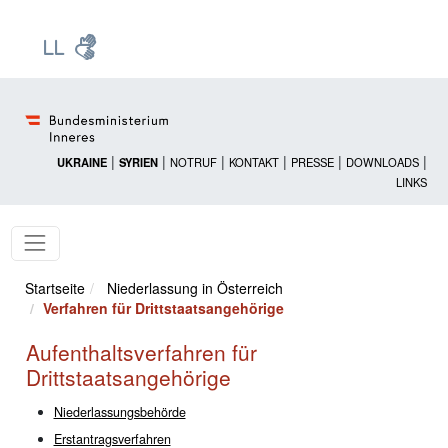
Zur Startseite: [Alt] +
Zum Hauptmenü: [Alt] +
Zum Headermenü: [Alt] +
Zum Inhalt: [Alt] +
Zum rechten Bereichsmenü: [Alt] +
Zur Sitemap: [Alt] +
Zum Footer: [Alt] +
[3]
[6]
[5]
[0]
[1]
[2]
[4]
|
|
|
|
|
|
UKRAINE
SYRIEN
NOTRUF
KONTAKT
PRESSE
DOWNLOADS
LINKS
Startseite
Niederlassung in Österreich
Verfahren für Drittstaatsangehörige
Aufenthaltsverfahren für
Drittstaatsangehörige
Niederlassungsbehörde
Erstantragsverfahren