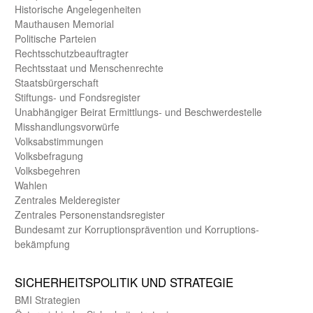
Historische Angelegen­heiten
Mauthausen Memorial
Politische Parteien
Rechts­schutz­beauftragter
Rechts­staat und Menschen­rechte
Staats­bürger­schaft
Stiftungs- und Fonds­register
Unab­hängiger Beirat Ermittlungs- und Beschwerde­stelle
Misshandlungs­vorwürfe
Volks­abstimmungen
Volks­befragung
Volks­begehren
Wahlen
Zentrales Melde­register
Zentrales Personen­stands­register
Bundes­amt zur Korrup­tions­prävention und Korrup­tions­
bekämpfung
SICHER­HEITS­POLITIK UND STRATEGIE
BMI Strategien