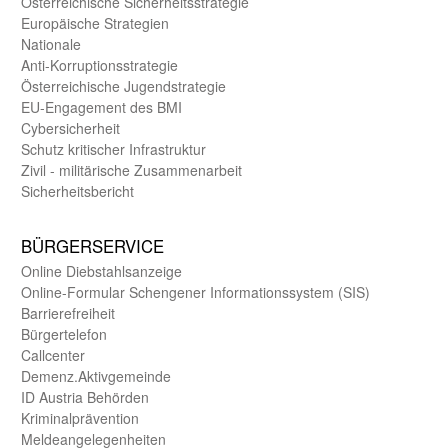
Öster­reichische Sicherheits­strategie
Europäische Strategien
Nationale
Anti-Korruptions­strategie
Öster­reichische Jugend­strategie
EU-Engagement des BMI
Cybersicherheit
Schutz kritischer Infra­struktur
Zivil - militärische Zusammen­arbeit
Sicherheits­bericht
BÜRGER­SERVICE
Online Diebstahls­anzeige
Online-Formular Schengener Informationssystem (SIS)
Barriere­freiheit
Bürger­telefon
Call­center
Demenz.Aktiv­gemeinde
ID Austria Behörden
Kriminal­prävention
Melde­an­ge­le­gen­heiten