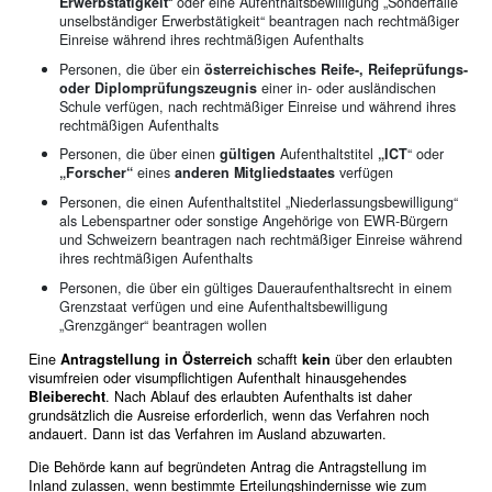
Erwerbstätigkeit
“ oder eine Aufenthaltsbewilligung „Sonderfälle
unselbständiger Erwerbstätigkeit“ beantragen nach rechtmäßiger
Einreise während ihres rechtmäßigen Aufenthalts
Personen, die über ein
österreichisches Reife-, Reifeprüfungs-
oder Diplomprüfungszeugnis
einer in- oder ausländischen
Schule verfügen, nach rechtmäßiger Einreise und während ihres
rechtmäßigen Aufenthalts
Personen, die über einen
gültigen
Aufenthaltstitel
„ICT
“ oder
„Forscher“
eines
anderen Mitgliedstaates
verfügen
Personen, die einen Aufenthaltstitel „Niederlassungsbewilligung“
als Lebenspartner oder sonstige Angehörige von EWR-Bürgern
und Schweizern beantragen nach rechtmäßiger Einreise während
ihres rechtmäßigen Aufenthalts
Personen, die über ein gültiges Daueraufenthaltsrecht in einem
Grenzstaat verfügen und eine Aufenthaltsbewilligung
„Grenzgänger“ beantragen wollen
Eine
Antragstellung in Österreich
schafft
kein
über den erlaubten
visumfreien oder visumpflichtigen Aufenthalt hinausgehendes
Bleiberecht
. Nach Ablauf des erlaubten Aufenthalts ist daher
grundsätzlich die Ausreise erforderlich, wenn das Verfahren noch
andauert. Dann ist das Verfahren im Ausland abzuwarten.
Die Behörde kann auf begründeten Antrag die Antragstellung im
Inland zulassen, wenn bestimmte Erteilungshindernisse wie zum