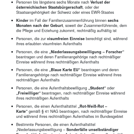
Personen bis längstens sechs Monate nach
Verlust der
österreichischen Staatsbürgerschaft
, oder der
Staatsangehörigkeit der Schweiz oder eines EWR-Staates
Kinder
im Fall der Familienzusammenführung binnen
sechs
Monaten nach der Geburt
, soweit der Zusammenführende, dem
die Pflege und Erziehung zukommt, rechtmäßig aufhältig ist
Personen, die zur
visumfreien Einreise
berechtigt sind, während
ihres erlaubten visumfreien Aufenthalts
Personen, die eine
„Niederlassungsbewilligung – Forscher“
beantragen und deren Familienangehörige nach rechtmäßiger
Einreise während ihres rechtmäßigen Aufenthalts
Personen, die eine
„Blaue Karte EU“
beantragen und deren
Familienangehörige nach rechtmäßiger Einreise während ihres
rechtmäßigen Aufenthalts
Personen, die eine Aufenthaltsbewilligung
„Student“
oder
„Freiwilliger“
beantragen, nach rechtmäßiger Einreise während
ihres rechtmäßigen Aufenthalts
Personen, die einen Aufenthaltstitel
„Rot-Weiß-Rot –
Karte“
gemäß § 41 NAG beantragen, nach rechtmäßiger Einreise
und während ihres rechtmäßigen Aufenthaltes im Bundesgebiet
Bestimmte Personen, die einen Aufenthaltstitel
„Niederlassungsbewilligung –
Sonderfälle unselbständiger