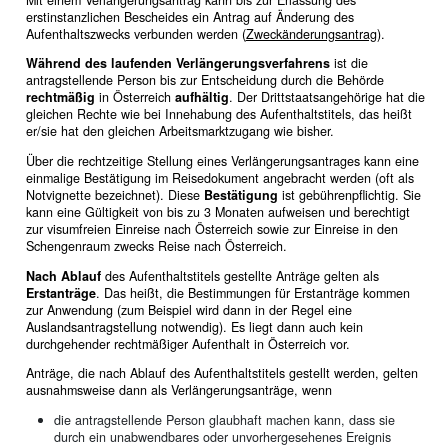
erstinstanzlichen Bescheides ein Antrag auf Änderung des
Aufenthaltszwecks verbunden werden (
Zweckänderungsantrag
).
Während des laufenden Verlängerungsverfahrens
ist die
antragstellende Person bis zur Entscheidung durch die Behörde
rechtmäßig
in Österreich
aufhältig
. Der Drittstaatsangehörige hat die
gleichen Rechte wie bei Innehabung des Aufenthaltstitels, das heißt
er/sie hat den gleichen Arbeitsmarktzugang wie bisher.
Über die rechtzeitige Stellung eines Verlängerungsantrages kann eine
einmalige Bestätigung im Reisedokument angebracht werden (oft als
Notvignette bezeichnet). Diese
Bestätigung
ist gebührenpflichtig. Sie
kann eine Gültigkeit von bis zu 3 Monaten aufweisen und berechtigt
zur visumfreien Einreise nach Österreich sowie zur Einreise in den
Schengenraum zwecks Reise nach Österreich.
Nach Ablauf
des Aufenthaltstitels gestellte Anträge gelten als
Erstanträge
. Das heißt, die Bestimmungen für Erstanträge kommen
zur Anwendung (zum Beispiel wird dann in der Regel eine
Auslandsantragstellung notwendig). Es liegt dann auch kein
durchgehender rechtmäßiger Aufenthalt in Österreich vor.
Anträge, die nach Ablauf des Aufenthaltstitels gestellt werden, gelten
ausnahmsweise dann als Verlängerungsanträge, wenn
die antragstellende Person glaubhaft machen kann, dass sie
durch ein unabwendbares oder unvorhergesehenes Ereignis