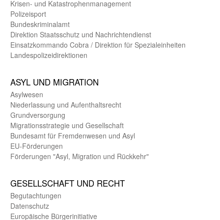
Krisen- und Katastrophen­management
Polizeisport
Bundes­kriminal­amt
Direktion Staats­schutz und Nach­richten­dienst
Einsatz­kommando Cobra / Direktion für Spezialeinheiten
Landes­polizei­direk­tionen
ASYL UND MIGRA­TION
Asyl­wesen
Nieder­lassung und Aufent­halts­recht
Grund­versorgung
Migrations­strategie und Gesell­schaft
Bundes­amt für Fremden­wesen und Asyl
EU-Förde­rungen
Förderungen "Asyl, Migration und Rückkehr"
GE­SELL­SCHAFT UND RECHT
Begut­achtungen
Daten­schutz
Europäische Bürger­initiative