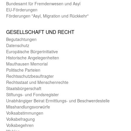
Bundes­amt für Fremden­wesen und Asyl
EU-Förde­rungen
Förderungen "Asyl, Migration und Rückkehr"
GE­SELL­SCHAFT UND RECHT
Begut­achtungen
Daten­schutz
Europäische Bürger­initiative
Historische Angelegen­heiten
Mauthausen Memorial
Politische Parteien
Rechts­schutz­beauftragter
Rechts­staat und Menschen­rechte
Staats­bürger­schaft
Stiftungs- und Fonds­register
Unab­hängiger Beirat Ermittlungs- und Beschwerde­stelle
Misshandlungs­vorwürfe
Volks­abstimmungen
Volks­befragung
Volks­begehren