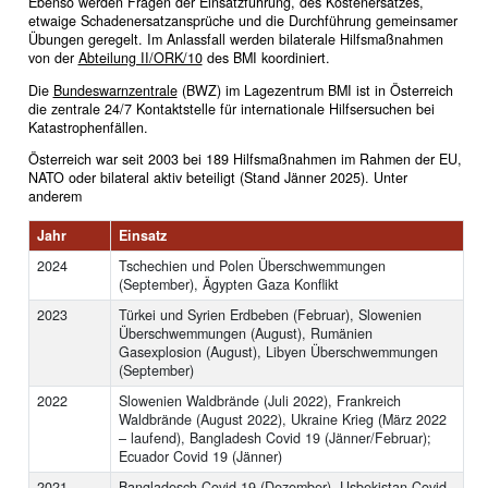
Ebenso werden Fragen der Einsatzführung, des Kostenersatzes,
etwaige Schadenersatzansprüche und die Durchführung gemeinsamer
Übungen geregelt. Im Anlassfall werden bilaterale Hilfsmaßnahmen
von der
Abteilung II/ORK/10
des BMI koordiniert.
Die
Bundeswarnzentrale
(BWZ) im Lagezentrum BMI ist in Österreich
die zentrale 24/7 Kontaktstelle für internationale Hilfsersuchen bei
Katastrophenfällen.
Österreich war seit 2003 bei 189 Hilfsmaßnahmen im Rahmen der EU,
NATO oder bilateral aktiv beteiligt (Stand Jänner 2025). Unter
anderem
Jahr
Einsatz
2024
Tschechien und Polen Überschwemmungen
(September), Ägypten Gaza Konflikt
2023
Türkei und Syrien Erdbeben (Februar), Slowenien
Überschwemmungen (August), Rumänien
Gasexplosion (August), Libyen Überschwemmungen
(September)
2022
Slowenien Waldbrände (Juli 2022), Frankreich
Waldbrände (August 2022), Ukraine Krieg (März 2022
– laufend), Bangladesh Covid 19 (Jänner/Februar);
Ecuador Covid 19 (Jänner)
2021
Bangladesch Covid 19 (Dezember), Usbekistan Covid