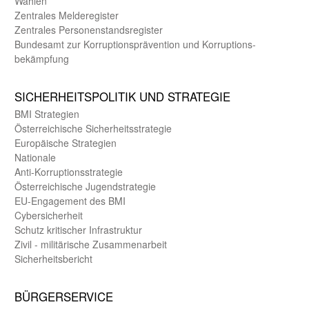
Wahlen
Zentrales Melde­register
Zentrales Personen­stands­register
Bundes­amt zur Korrup­tions­prävention und Korrup­tions­
bekämpfung
SICHER­HEITS­POLITIK UND STRATEGIE
BMI Strategien
Öster­reichische Sicherheits­strategie
Europäische Strategien
Nationale
Anti-Korruptions­strategie
Öster­reichische Jugend­strategie
EU-Engagement des BMI
Cybersicherheit
Schutz kritischer Infra­struktur
Zivil - militärische Zusammen­arbeit
Sicherheits­bericht
BÜRGER­SERVICE