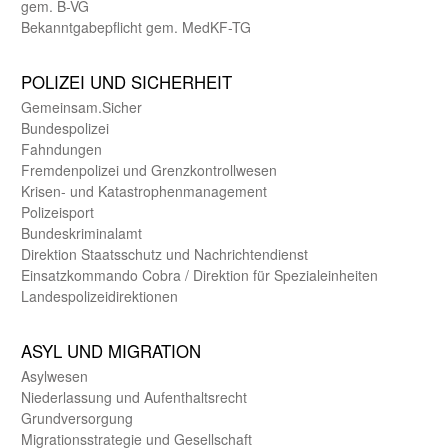
gem. B-VG
Bekanntgabepflicht gem. MedKF-TG
POLIZEI UND SICHER­HEIT
Gemein­sam.Sicher
Bundes­polizei
Fahndungen
Fremdenpolizei und Grenzkontrollwesen
Krisen- und Katastrophen­management
Polizeisport
Bundes­kriminal­amt
Direktion Staats­schutz und Nach­richten­dienst
Einsatz­kommando Cobra / Direktion für Spezialeinheiten
Landes­polizei­direk­tionen
ASYL UND MIGRA­TION
Asyl­wesen
Nieder­lassung und Aufent­halts­recht
Grund­versorgung
Migrations­strategie und Gesell­schaft