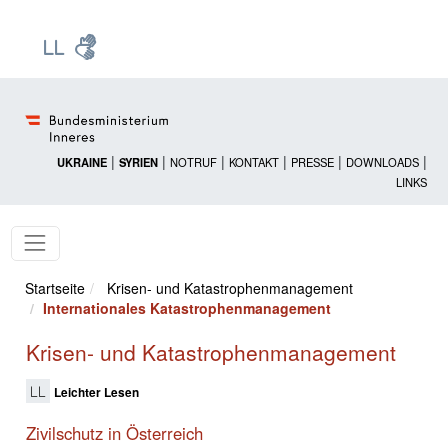
Zur Startseite: [Alt] +
Zum Hauptmenü: [Alt] +
Zum Headermenü: [Alt] +
Zum Inhalt: [Alt] +
Zum rechten Bereichsmenü: [Alt] +
Zur Sitemap: [Alt] +
Zum Footer: [Alt] +
[3]
[6]
[5]
[0]
[1]
[2]
[4]
|
|
|
|
|
|
UKRAINE
SYRIEN
NOTRUF
KONTAKT
PRESSE
DOWNLOADS
LINKS
Startseite
Krisen- und Katastrophenmanagement
Internationales Katastrophenmanagement
Krisen- und Katastrophenmanagement
Leichter Lesen
Zivilschutz in Österreich