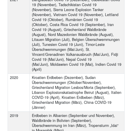
19 (November), Tadschikistan Covid 19
(November), Sierra Leone Explosion Tanker
(November), Vietnam Covid 19 (November), Lettland
Covid 19 (Oktober), Rumänien Covid 19
(Oktober), Costa Rica Covid 19 (September), Iran
Covid 19 (August), Griechenland Waldbrände
(August), Nord Mazedonien Waldbrände (August),
Litauen Migration (Juli), Belgien Überschwemmungen
(Juli), Tunesien Covid 19 (Juni), Timor-Leste
Überschwemmungen (Mai/Juni), St.
Vincent/Grenadinen Vulkanausbruch (Mai/Juni), Fidji
Covid 19 (Mai/Juni), Nepal Covid 19
(Mai/Juni), Moldawien Covid 19 (Mai), Indien Covid 19
(April)
2020
Kroatien Erdbeben (Dezember), Sudan
Überschwemmungen (Oktober/November),
Griechenland Migration Lesbos/Moria (September),
Libanon Explosionskatastrophe Beirut (August), Italien
COVID-19 (April), Kroatien Erdbeben (März),
Griechenland Migration (März), China COVID-19
(Jänner)
2019
Erdbeben in Albanien (September und November),
Waldbrände in Bolivien (September),
Überschwemmung im Iran (März), Tropensturm „Idai“
in Mosambik (März)