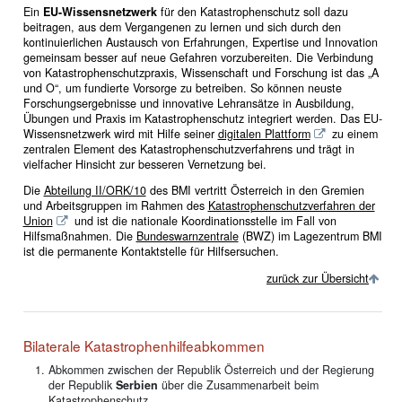
Ein
EU-Wissensnetzwerk
für den Katastrophenschutz soll dazu
beitragen, aus dem Vergangenen zu lernen und sich durch den
kontinuierlichen Austausch von Erfahrungen, Expertise und Innovation
gemeinsam besser auf neue Gefahren vorzubereiten. Die Verbindung
von Katastrophenschutzpraxis, Wissenschaft und Forschung ist das „A
und O“, um fundierte Vorsorge zu betreiben. So können neuste
Forschungsergebnisse und innovative Lehransätze in Ausbildung,
Übungen und Praxis im Katastrophenschutz integriert werden. Das EU-
Wissensnetzwerk wird mit Hilfe seiner
digitalen Plattform
zu einem
zentralen Element des Katastrophenschutzverfahrens und trägt in
vielfacher Hinsicht zur besseren Vernetzung bei.
Die
Abteilung II/ORK/10
des BMI vertritt Österreich in den Gremien
und Arbeitsgruppen im Rahmen des
Katastrophenschutzverfahren der
Union
und ist die nationale Koordinationsstelle im Fall von
Hilfsmaßnahmen. Die
Bundeswarnzentrale
(BWZ) im Lagezentrum BMI
ist die permanente Kontaktstelle für Hilfsersuchen.
zurück zur Übersicht
Bilaterale Katastrophenhilfeabkommen
Abkommen zwischen der Republik Österreich und der Regierung
der Republik
Serbien
über die Zusammenarbeit beim
Katastrophenschutz