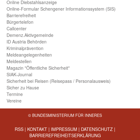
Online Diebstahls­anzeige
Online-Formular Schengener Informationssystem (SIS)
Barriere­freiheit
Bürger­telefon
Call­center
Demenz.Aktiv­gemeinde
ID Austria Behörden
Kriminal­prävention
Melde­an­ge­le­gen­heiten
Meld­estellen
Magazin "Öffentliche Sicherheit"
SIAK-Journal
Sicherheit bei Reisen (Reise­pass / Personal­ausweis)
Sicher zu Hause
Termine
Vereine
© BUNDESMINISTERIUM FÜR INNERES
RSS
|
KONTAKT
|
IMPRESSUM
|
DATENSCHUTZ
|
BARRIEREFREIHEITSERKLÄRUNG