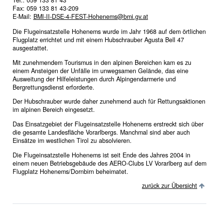
Tel.: 059 133 81 43
Fax: 059 133 81 43-209
E-Mail:
BMI-II-DSE-4-FEST-Hohenems@bmi.gv.at
Die Flugeinsatzstelle Hohenems wurde im Jahr 1968 auf dem örtlichen
Flugplatz errichtet und mit einem Hubschrauber Agusta Bell 47
ausgestattet.
Mit zunehmendem Tourismus in den alpinen Bereichen kam es zu
einem Ansteigen der Unfälle im unwegsamen Gelände, das eine
Ausweitung der Hilfeleistungen durch Alpingendarmerie und
Bergrettungsdienst erforderte.
Der Hubschrauber wurde daher zunehmend auch für Rettungsaktionen
im alpinen Bereich eingesetzt.
Das Einsatzgebiet der Flugeinsatzstelle Hohenems erstreckt sich über
die gesamte Landesfläche Vorarlbergs. Manchmal sind aber auch
Einsätze im westlichen Tirol zu absolvieren.
Die Flugeinsatzstelle Hohenems ist seit Ende des Jahres 2004 in
einem neuen Betriebsgebäude des AERO-Clubs LV Vorarlberg auf dem
Flugplatz Hohenems/Dornbirn beheimatet.
zurück zur Übersicht