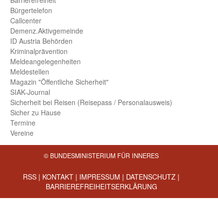
Barriere­freiheit
Bürger­telefon
Call­center
Demenz.Aktiv­gemeinde
ID Austria Behörden
Kriminal­prävention
Melde­an­ge­le­gen­heiten
Meld­estellen
Magazin "Öffentliche Sicherheit"
SIAK-Journal
Sicherheit bei Reisen (Reise­pass / Personal­ausweis)
Sicher zu Hause
Termine
Vereine
© BUNDESMINISTERIUM FÜR INNERES
RSS
|
KONTAKT
|
IMPRESSUM
|
DATENSCHUTZ
|
BARRIEREFREIHEITSERKLÄRUNG