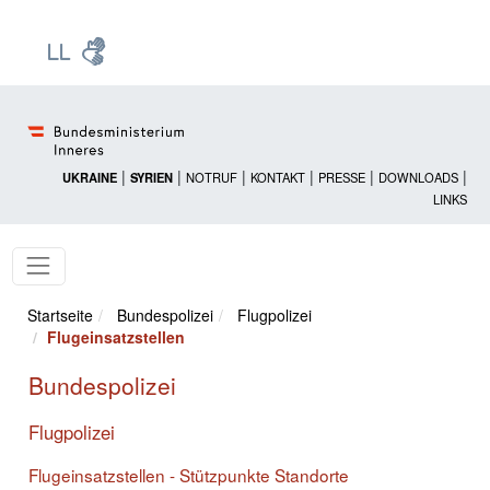
Zur Startseite: [Alt] +
Zum Hauptmenü: [Alt] +
Zum Headermenü: [Alt] +
Zum Inhalt: [Alt] +
Zum rechten Bereichsmenü: [Alt] +
Zur Sitemap: [Alt] +
Zum Footer: [Alt] +
[3]
[6]
[5]
[0]
[1]
[2]
[4]
|
|
|
|
|
|
UKRAINE
SYRIEN
NOTRUF
KONTAKT
PRESSE
DOWNLOADS
LINKS
Startseite
Bundespolizei
Flugpolizei
Flugeinsatzstellen
Bundespolizei
Flugpolizei
Flugeinsatzstellen - Stützpunkte Standorte