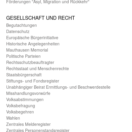
Förderungen "Asyl, Migration und Rückkehr"
GE­SELL­SCHAFT UND RECHT
Begut­achtungen
Daten­schutz
Europäische Bürger­initiative
Historische Angelegen­heiten
Mauthausen Memorial
Politische Parteien
Rechts­schutz­beauftragter
Rechts­staat und Menschen­rechte
Staats­bürger­schaft
Stiftungs- und Fonds­register
Unab­hängiger Beirat Ermittlungs- und Beschwerde­stelle
Misshandlungs­vorwürfe
Volks­abstimmungen
Volks­befragung
Volks­begehren
Wahlen
Zentrales Melde­register
Zentrales Personen­stands­register