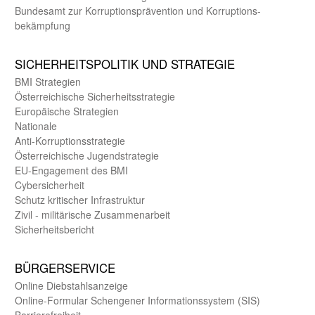
Bundes­amt zur Korrup­tions­prävention und Korrup­tions­
bekämpfung
SICHER­HEITS­POLITIK UND STRATEGIE
BMI Strategien
Öster­reichische Sicherheits­strategie
Europäische Strategien
Nationale
Anti-Korruptions­strategie
Öster­reichische Jugend­strategie
EU-Engagement des BMI
Cybersicherheit
Schutz kritischer Infra­struktur
Zivil - militärische Zusammen­arbeit
Sicherheits­bericht
BÜRGER­SERVICE
Online Diebstahls­anzeige
Online-Formular Schengener Informationssystem (SIS)