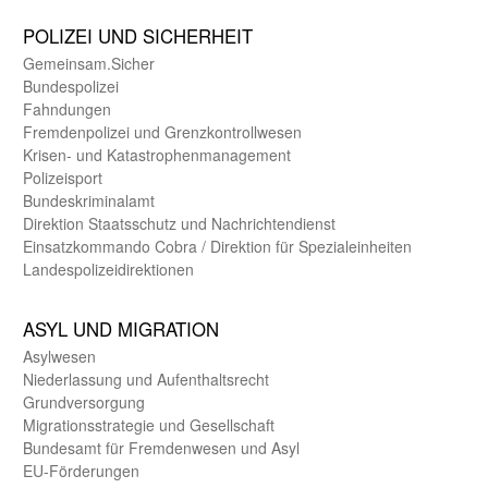
POLIZEI UND SICHER­HEIT
Gemein­sam.Sicher
Bundes­polizei
Fahndungen
Fremdenpolizei und Grenzkontrollwesen
Krisen- und Katastrophen­management
Polizeisport
Bundes­kriminal­amt
Direktion Staats­schutz und Nach­richten­dienst
Einsatz­kommando Cobra / Direktion für Spezialeinheiten
Landes­polizei­direk­tionen
ASYL UND MIGRA­TION
Asyl­wesen
Nieder­lassung und Aufent­halts­recht
Grund­versorgung
Migrations­strategie und Gesell­schaft
Bundes­amt für Fremden­wesen und Asyl
EU-Förde­rungen