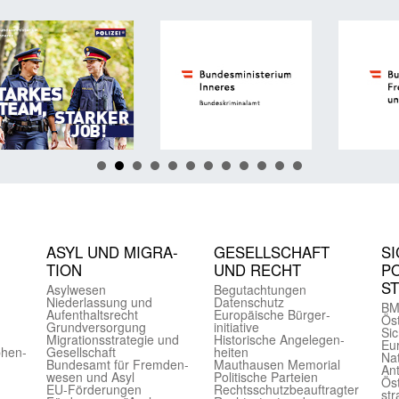
ASYL UND MIGRA­
GE­SELL­SCHAFT
SI
TION
UND RECHT
PO
S
Asyl­wesen
Begut­achtungen
Nieder­lassung und
Daten­schutz
BM
Aufent­halts­recht
Europäische Bürger­
Öst
Grund­versorgung
initiative
Sic
Migrations­strategie und
Historische Angelegen­
Eu
phen­
Gesell­schaft
heiten
Nat
Bundes­amt für Fremden­
Mauthausen Memorial
Ant
wesen und Asyl
Politische Parteien
Öst
EU-Förde­rungen
Rechts­schutz­beauftragter
str