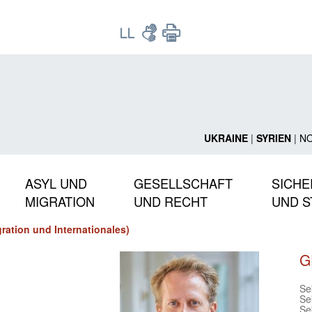
UKRAINE
|
SYRIEN
|
N
ASYL UND
GESELLSCHAFT
SICHE
MIGRATION
UND RECHT
UND S
gration und Internationales)
G
Sek
Sek
Sek