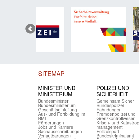
SITEMAP
MINISTER UND
POLIZEI UND
MINIST­ERIUM
SICHER­HEIT
Bundes­minister
Gemein­sam.Sicher
Bundes­ministerium
Bundes­polizei
Geschäfts­einteilung
Fahndungen
Aus- und Fortbildung im
Fremdenpolizei und
BMI
Grenzkontrollwesen
Förderungen
Krisen- und Katastro
Jobs und Karriere
management
Sachaus­schreibungen
Polizeisport
Verlautbarungen
Bundes­kriminal­amt