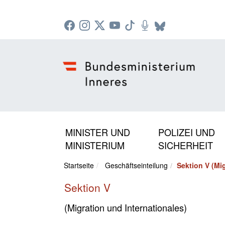
Zur Startseite: [Alt] +
Zum Hauptmenü: [Alt] +
Zum Headermenü: [Alt] +
Zum Inhalt: [Alt] +
Zum rechten Bereichsmenü: [Alt] +
Zur Sitemap: [Alt] +
Zum Footer: [Alt] +
[3]
[6]
[5]
[0]
[1]
[2]
[4]
MINISTER UND
POLIZEI UND
MINISTERIUM
SICHERHEIT
Startseite
Geschäftseinteilung
Sektion V (Mi
Sektion V
(Migration und Internationales)