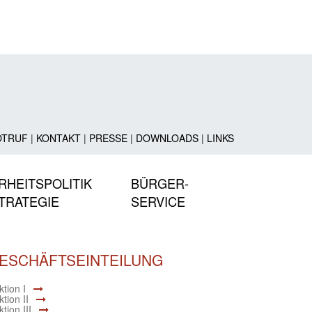
OTRUF
|
KONTAKT
|
PRESSE
|
DOWNLOADS
|
LINKS
RHEITSPOLITIK
BÜRGER-
TRATEGIE
SERVICE
ESCHÄFTSEINTEILUNG
tion I
tion II
tion III