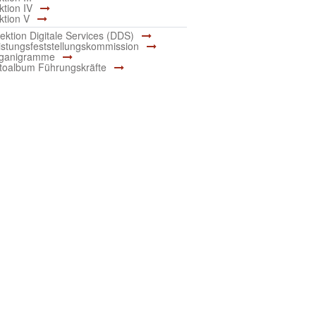
ktion IV
ktion V
rektion Digitale Services (DDS)
istungsfeststellungskommission
ganigramme
toalbum Führungskräfte