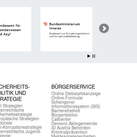
CHER­HEITS­
BÜRGER­SERVICE
LITIK UND
Online Diebstahls­anzeige
Online-Formular
TRATEGIE
Schengener
I Strategien
Informationssystem (SIS)
er­reichische
Barriere­freiheit
herheits­strategie
Bürger­telefon
ropäische Strategien
Call­center
ionale
Demenz.Aktiv­gemeinde
i-Korruptions­strategie
ID Austria Behörden
er­reichische Jugend­
Kriminal­prävention
ategie
Melde­an­ge­le­gen­heiten