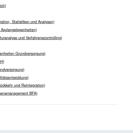
ich)
ation, Statistiken und Analysen)
e Asylangelegenheiten)
uranalyse und Verfahrenscontrolling)
genheiten Grundversorgung)
bH)
rundversorgung)
itätsentwicklung)
ückkehr und Reintegration)
issensmanagement BFA)