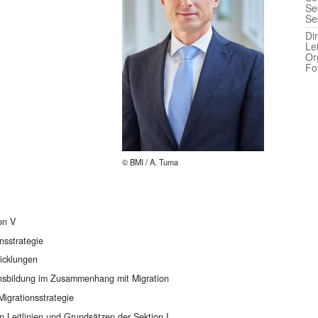
Se
Se
Di
Le
Or
Fo
© BMI / A. Tuma
on V
nsstrategie
icklungen
nsbildung im Zusammenhang mit Migration
Migrationsstrategie
en Leitlinien und Grundsätzen der Sektion I