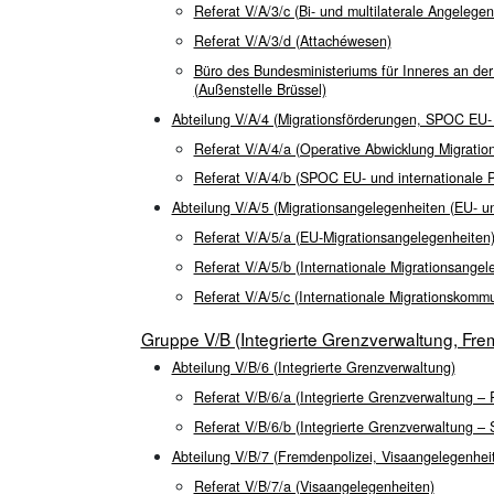
Referat V/A/3/c (Bi- und multilaterale Angelege
Referat V/A/3/d (Attachéwesen)
Büro des Bundesministeriums für Inneres an der
(Außenstelle Brüssel)
Abteilung V/A/4 (Migrationsförderungen, SPOC EU- 
Referat V/A/4/a (Operative Abwicklung Migratio
Referat V/A/4/b (SPOC EU- und internationale P
Abteilung V/A/5 (Migrationsangelegenheiten (EU- un
Referat V/A/5/a (EU-Migrationsangelegenheiten
Referat V/A/5/b (Internationale Migrationsangel
Referat V/A/5/c (Internationale Migrationskommu
Gruppe V/B (Integrierte Grenzverwaltung, Fr
Abteilung V/B/6 (Integrierte Grenzverwaltung)
Referat V/B/6/a (Integrierte Grenzverwaltung –
Referat V/B/6/b (Integrierte Grenzverwaltung –
Abteilung V/B/7 (Fremdenpolizei, Visaangelegenhe
Referat V/B/7/a (Visaangelegenheiten)