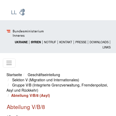
Zur Startseite: [Alt] +
Zum Hauptmenü: [Alt] +
Zum Headermenü: [Alt] +
Zum Inhalt: [Alt] +
Zum rechten Bereichsmenü: [Alt] +
Zur Sitemap: [Alt] +
Zum Footer: [Alt] +
[3]
[6]
[5]
[0]
[1]
[2]
[4]
|
|
|
|
|
|
UKRAINE
SYRIEN
NOTRUF
KONTAKT
PRESSE
DOWNLOADS
LINKS
Startseite
Geschäftseinteilung
Sektion V (Migration und Internationales)
Gruppe V/B (Integrierte Grenzverwaltung, Fremdenpolizei,
Asyl und Rückkehr)
Abteilung V/B/8 (Asyl)
Abteilung V/B/8