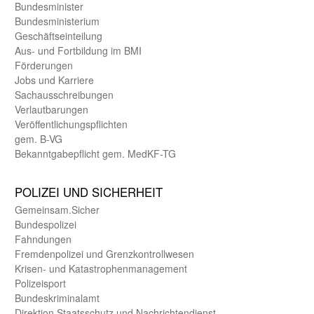
Bundes­minister
Bundes­ministerium
Geschäfts­einteilung
Aus- und Fortbildung im BMI
Förderungen
Jobs und Karriere
Sachaus­schreibungen
Verlautbarungen
Veröffentlichungspflichten
gem. B-VG
Bekanntgabepflicht gem. MedKF-TG
POLIZEI UND SICHER­HEIT
Gemein­sam.Sicher
Bundes­polizei
Fahndungen
Fremdenpolizei und Grenzkontrollwesen
Krisen- und Katastrophen­management
Polizeisport
Bundes­kriminal­amt
Direktion Staats­schutz und Nach­richten­dienst