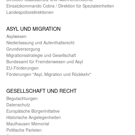
Einsatz­kommando Cobra / Direktion für Spezialeinheiten
Landes­polizei­direk­tionen
ASYL UND MIGRA­TION
Asyl­wesen
Nieder­lassung und Aufent­halts­recht
Grund­versorgung
Migrations­strategie und Gesell­schaft
Bundes­amt für Fremden­wesen und Asyl
EU-Förde­rungen
Förderungen "Asyl, Migration und Rückkehr"
GE­SELL­SCHAFT UND RECHT
Begut­achtungen
Daten­schutz
Europäische Bürger­initiative
Historische Angelegen­heiten
Mauthausen Memorial
Politische Parteien