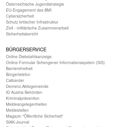
Öster­reichische Jugend­strategie
EU-Engagement des BMI
Cybersicherheit
Schutz kritischer Infra­struktur
Zivil - militärische Zusammen­arbeit
Sicherheits­bericht
BÜRGER­SERVICE
Online Diebstahls­anzeige
Online-Formular Schengener Informationssystem (SIS)
Barriere­freiheit
Bürger­telefon
Call­center
Demenz.Aktiv­gemeinde
ID Austria Behörden
Kriminal­prävention
Melde­an­ge­le­gen­heiten
Meld­estellen
Magazin "Öffentliche Sicherheit"
SIAK-Journal