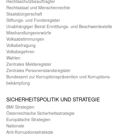
Rechts­schutz­beauftragter
Rechts­staat und Menschen­rechte
Staats­bürger­schaft
Stiftungs- und Fonds­register
Unab­hängiger Beirat Ermittlungs- und Beschwerde­stelle
Misshandlungs­vorwürfe
Volks­abstimmungen
Volks­befragung
Volks­begehren
Wahlen
Zentrales Melde­register
Zentrales Personen­stands­register
Bundes­amt zur Korrup­tions­prävention und Korrup­tions­
bekämpfung
SICHER­HEITS­POLITIK UND STRATEGIE
BMI Strategien
Öster­reichische Sicherheits­strategie
Europäische Strategien
Nationale
Anti-Korruptions­strategie