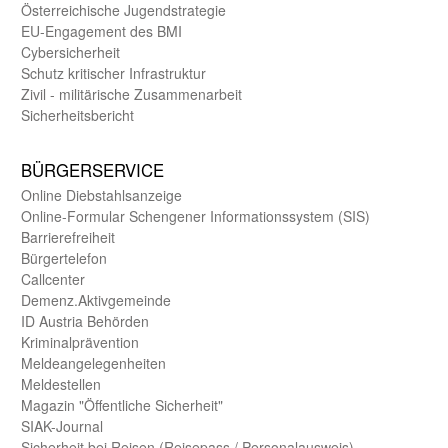
Öster­reichische Jugend­strategie
EU-Engagement des BMI
Cybersicherheit
Schutz kritischer Infra­struktur
Zivil - militärische Zusammen­arbeit
Sicherheits­bericht
BÜRGER­SERVICE
Online Diebstahls­anzeige
Online-Formular Schengener Informationssystem (SIS)
Barriere­freiheit
Bürger­telefon
Call­center
Demenz.Aktiv­gemeinde
ID Austria Behörden
Kriminal­prävention
Melde­an­ge­le­gen­heiten
Meld­estellen
Magazin "Öffentliche Sicherheit"
SIAK-Journal
Sicherheit bei Reisen (Reise­pass / Personal­ausweis)