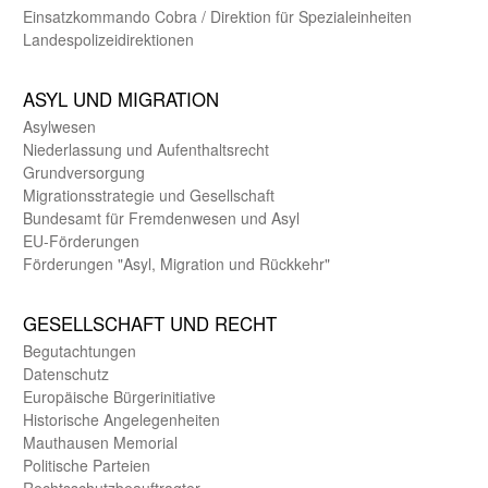
Einsatz­kommando Cobra / Direktion für Spezialeinheiten
Landes­polizei­direk­tionen
ASYL UND MIGRA­TION
Asyl­wesen
Nieder­lassung und Aufent­halts­recht
Grund­versorgung
Migrations­strategie und Gesell­schaft
Bundes­amt für Fremden­wesen und Asyl
EU-Förde­rungen
Förderungen "Asyl, Migration und Rückkehr"
GE­SELL­SCHAFT UND RECHT
Begut­achtungen
Daten­schutz
Europäische Bürger­initiative
Historische Angelegen­heiten
Mauthausen Memorial
Politische Parteien
Rechts­schutz­beauftragter