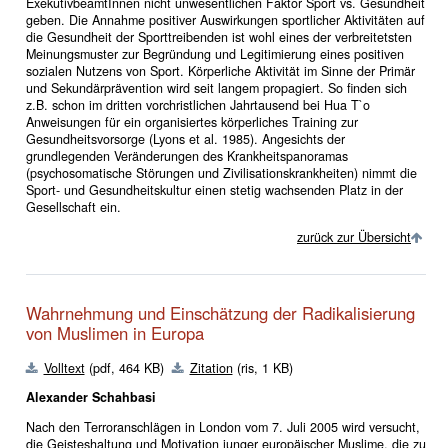
ExekutivbeamtInnen nicht unwesentlichen Faktor Sport vs. Gesundheit
geben. Die Annahme positiver Auswirkungen sportlicher Aktivitäten auf
die Gesundheit der Sporttreibenden ist wohl eines der verbreitetsten
Meinungsmuster zur Begründung und Legitimierung eines positiven
sozialen Nutzens von Sport. Körperliche Aktivität im Sinne der Primär
und Sekundärprävention wird seit langem propagiert. So finden sich
z.B. schon im dritten vorchristlichen Jahrtausend bei Hua T`o
Anweisungen für ein organisiertes körperliches Training zur
Gesundheitsvorsorge (Lyons et al. 1985). Angesichts der
grundlegenden Veränderungen des Krankheitspanoramas
(psychosomatische Störungen und Zivilisationskrankheiten) nimmt die
Sport- und Gesundheitskultur einen stetig wachsenden Platz in der
Gesellschaft ein.
zurück zur Übersicht
Wahrnehmung und Einschätzung der Radikalisierung
von Muslimen in Europa
Volltext
(pdf, 464 KB)
Zitation
(ris, 1 KB)
Alexander Schahbasi
Nach den Terroranschlägen in London vom 7. Juli 2005 wird versucht,
die Geisteshaltung und Motivation junger europäischer Muslime, die zu