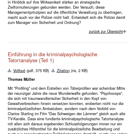
in Hinblick auf ihre Wirksamkeit stärker an strategische
Zielformulierungen gebunden werden. Der Versuch, diese
Managementprinzipien auf die öffentliche Verwaltung zu übertragen,
macht auch vor der Polizei nicht halt. Entwickelt sich die Polizei damit
zum Manager von Sicherheit und Ordnung?
zurück zur Übersicht
Einführung in die kriminalpsychologische
Tatortanalyse (Teil 1)
Volltext
(pdf, 375 KB)
Zitation
(ris, 2 KB)
Thomas Müller
Mit "Profiling" und dem Erstellen von Täterprofilen war scheinbar Mitte
der neunziger Jahre die neue Wunderwaffe gefunden. "Psychocops",
die sich mit traumwandlerischer Sicherheit in den Kopf von
Gewaltverbrechern hinein versetzen konnten, eroberten nicht nur die
kriminalpolizeilichen Amtsstuben, sondern nach dem Vorbild von
Clarice Starling im Film "Das Schweigen der Lämmer" gleich auch alle
TV-Kanäle. Dass eine fundierte kriminalpsychologische Tatortanalyse
mit allen sich daraus ergebenden Schlussfolgerungen immer nur ein
zusätzliches Hilfsmittel für die kriminalpolizeiliche Bearbeitung und
auch nur ganz bestimmter Deliktskategorien darstellt, wurde von vielen