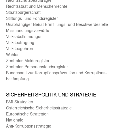
Rechts­staat und Menschen­rechte
Staats­bürger­schaft
Stiftungs- und Fonds­register
Unab­hängiger Beirat Ermittlungs- und Beschwerde­stelle
Misshandlungs­vorwürfe
Volks­abstimmungen
Volks­befragung
Volks­begehren
Wahlen
Zentrales Melde­register
Zentrales Personen­stands­register
Bundes­amt zur Korrup­tions­prävention und Korrup­tions­
bekämpfung
SICHER­HEITS­POLITIK UND STRATEGIE
BMI Strategien
Öster­reichische Sicherheits­strategie
Europäische Strategien
Nationale
Anti-Korruptions­strategie