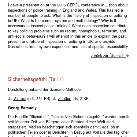
I gave a presentation at the 2005 CEPOL conference in Lisbon about
inspections of police training in England and Wales. This has led a
number of people to ask: What is the history of inspection of policing
in UK? What is the current system and methodology? Why is it
necessary to inspect police training? What does inspection contribute
to key policing problems such as racism, homophobia, terrorism, and
anti-social behaviour? I will attempt in this article to explain the past,
present and future of inspection of policing in UK, and provide
illustrations from my own experience and field of special responsibility.
zurück zur Übersicht
Sicherheitsgefühl (Teil 1)
Darstellung anhand der Szenario-Methode
Volltext
(pdf, 351 KB)
Zitation
(ris, 2 KB)
Georg Samuely
Die Begriffe "Sicherheit", "subjektives Sicherheitsgefühl" werden bereits
seit längerer Zeit von Bürgern vieler Staaten dieser Welt stark
strapaziert. Medien beschäftigen sich ebenfalls damit, egal ob in
politischen Teilen oder in Berichten in Bezug auf Vorfälle des täglichen