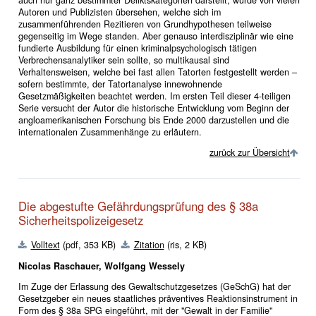
Autoren und Publizisten übersehen, welche sich im
zusammenführenden Rezitieren von Grundhypothesen teilweise
gegenseitig im Wege standen. Aber genauso interdisziplinär wie eine
fundierte Ausbildung für einen kriminalpsychologisch tätigen
Verbrechensanalytiker sein sollte, so multikausal sind
Verhaltensweisen, welche bei fast allen Tatorten festgestellt werden –
sofern bestimmte, der Tatortanalyse innewohnende
Gesetzmäßigkeiten beachtet werden. Im ersten Teil dieser 4-teiligen
Serie versucht der Autor die historische Entwicklung vom Beginn der
angloamerikanischen Forschung bis Ende 2000 darzustellen und die
internationalen Zusammenhänge zu erläutern.
zurück zur Übersicht
Die abgestufte Gefährdungsprüfung des § 38a
Sicherheitspolizeigesetz
Volltext
(pdf, 353 KB)
Zitation
(ris, 2 KB)
Nicolas Raschauer, Wolfgang Wessely
Im Zuge der Erlassung des Gewaltschutzgesetzes (GeSchG) hat der
Gesetzgeber ein neues staatliches präventives Reaktionsinstrument in
Form des § 38a SPG eingeführt, mit der "Gewalt in der Familie"