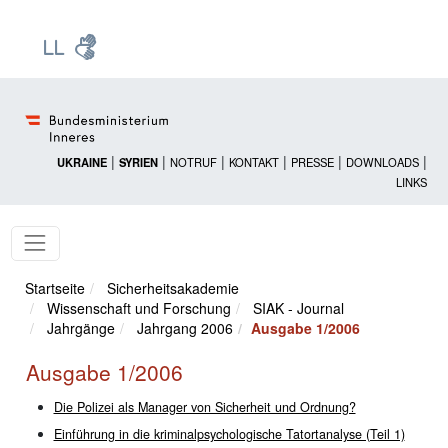
Zur Startseite: [Alt] +
Zum Hauptmenü: [Alt] +
Zum Headermenü: [Alt] +
Zum Inhalt: [Alt] +
Zum rechten Bereichsmenü: [Alt] +
Zur Sitemap: [Alt] +
Zum Footer: [Alt] +
[3]
[6]
[5]
[0]
[1]
[2]
[4]
|
|
|
|
|
|
UKRAINE
SYRIEN
NOTRUF
KONTAKT
PRESSE
DOWNLOADS
LINKS
Startseite
Sicherheitsakademie
Wissenschaft und Forschung
SIAK - Journal
Jahrgänge
Jahrgang 2006
Ausgabe 1/2006
Ausgabe 1/2006
Die Polizei als Manager von Sicherheit und Ordnung?
Einführung in die kriminalpsychologische Tatortanalyse (Teil 1)