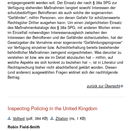
entgegengewirkt werden soll. Der Einsatz der nach § 38a SPG zur
Verfügung stehenden Maßnahmen tangiert sowohl Interessen der
schutzbedürftigen Betroffenen als auch solche der sogenannten
"Gefährder", mithin Personen, von denen Gefahr für schützenswerte
Rechtsgüter Dritter ausgehen kann. Um einen zielgerichteten Einsatz
des Maßnahmenkatalogs des § 38a SPG, mit anderen Worten einen
im Einzelfall notwendigen Interessenausgleich zwischen den
Interessen der Betroffenen und der Gefährder sicherzustellen, hat der
Gesetzgeber die Vornahme einer sogenannte "Gefährdungsprognose"
vor Verfügung einzelner bzw. Aufrechterhaltung bereits bestehender
behördlicher Maßnahmen zwingend vorgeschrieben. Was darunter zu
verstehen ist bzw. wie sie im Detail abzulaufen hat – mithin, auf
welche Aspekte sie sich konkret zu beziehen hat –, ist in Literatur und
Rechtsprechung bisher nicht abschließend geklärt worden. Diesen
(und anderen) ausgewählten Fragen widmet sich der nachfolgende
Beitrag.
zurück zur Übersicht
Inspecting Policing in the United Kingdom
Volltext
(pdf, 384 KB)
Zitation
(ris, 1 KB)
Robin Field-Smith