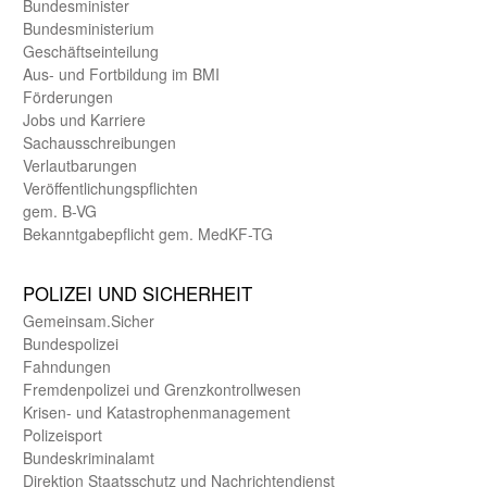
Bundes­minister
Bundes­ministerium
Geschäfts­einteilung
Aus- und Fortbildung im BMI
Förderungen
Jobs und Karriere
Sachaus­schreibungen
Verlautbarungen
Veröffentlichungspflichten
gem. B-VG
Bekanntgabepflicht gem. MedKF-TG
POLIZEI UND SICHER­HEIT
Gemein­sam.Sicher
Bundes­polizei
Fahndungen
Fremdenpolizei und Grenzkontrollwesen
Krisen- und Katastrophen­management
Polizeisport
Bundes­kriminal­amt
Direktion Staats­schutz und Nach­richten­dienst