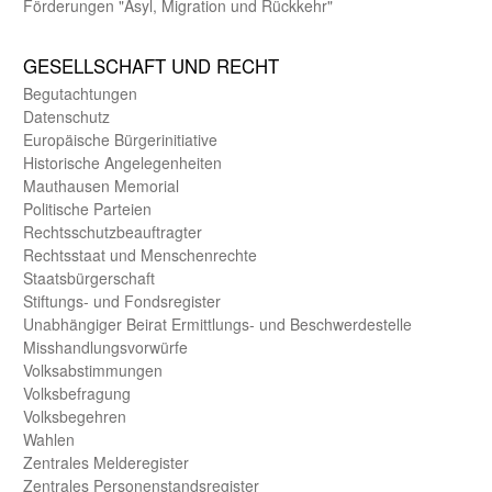
Förderungen "Asyl, Migration und Rückkehr"
GE­SELL­SCHAFT UND RECHT
Begut­achtungen
Daten­schutz
Europäische Bürger­initiative
Historische Angelegen­heiten
Mauthausen Memorial
Politische Parteien
Rechts­schutz­beauftragter
Rechts­staat und Menschen­rechte
Staats­bürger­schaft
Stiftungs- und Fonds­register
Unab­hängiger Beirat Ermittlungs- und Beschwerde­stelle
Misshandlungs­vorwürfe
Volks­abstimmungen
Volks­befragung
Volks­begehren
Wahlen
Zentrales Melde­register
Zentrales Personen­stands­register