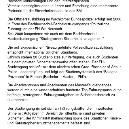
Hochschuleinrichtungen und den interdisziplinären
Vernetzungsmöglichkeiten in Lehre und Forschung eine interessante
Partnerin für die Sicherheitsakademie des BMI.
Die Offiziersausbildung im Wachkörper Bundespolizei erfolgt seit 2006
in Form des Fachhochschul-Bachelorstudiengangs "Polizeiliche
Führung" an der FH-Wr. Neustadt.
Seit 2008 kooperieren wir auch mit dem Fachhochschul -
Masterstudiengang "Strategisches Sicherheitsmanagement".
Die auf akademischem Niveau geführte Polizeioffiziersausbildung
entspricht international üblichen Standards.
Jährlich stehen 20 Studienplätze zur Verfügung, die auch Studenten
aus dem privaten Sicherheitsgewerbe offen stehen. Der FH-
Studiengang schließt mit dem akademischen Grad "Bachelor of Arts in
Police Leadership" ab und folgt der Studiensystematik des "Bologna-
Prozesses" in Europa (Bachelor – Master – PhD).
Die Absolventinnen und Absolventen des Master-Studienganges
werden durch eine wissenschaftlich fundierte Top-Führungsausbildung
befähigt, strategische Führungsaufgaben im Sicherheitsbereich zu
übernehmen.
Der Studiengang richtet sich an Führungskräfte, die im weitesten
Sinne mit Aufgaben im Bereich der öffentlichen und privaten
Sicherheit, der Kriminalitätsbekämpfung sowie des Staatlichen Krisen-
und Katastrophenschutzmanagements befasst sind.