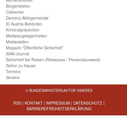
Bürger­telefon
Call­center
Demenz.Aktiv­gemeinde
ID Austria Behörden
Kriminal­prävention
Melde­an­ge­le­gen­heiten
Meld­estellen
Magazin "Öffentliche Sicherheit"
SIAK-Journal
Sicherheit bei Reisen (Reise­pass / Personal­ausweis)
Sicher zu Hause
Termine
Vereine
© BUNDESMINISTERIUM FÜR INNERES
RSS
|
KONTAKT
|
IMPRESSUM
|
DATENSCHUTZ
|
BARRIEREFREIHEITSERKLÄRUNG