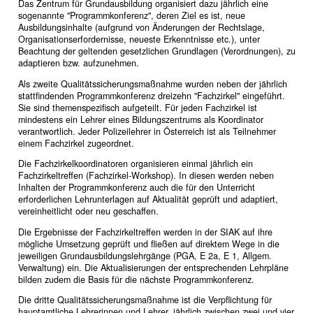
Das Zentrum für Grundausbildung organisiert dazu jährlich eine
sogenannte "Programmkonferenz", deren Ziel es ist, neue
Ausbildungsinhalte (aufgrund von Änderungen der Rechtslage,
Organisationserfordernisse, neueste Erkenntnisse etc.), unter
Beachtung der geltenden gesetzlichen Grundlagen (Verordnungen), zu
adaptieren bzw. aufzunehmen.
Als zweite Qualitätssicherungsmaßnahme wurden neben der jährlich
stattfindenden Programmkonferenz dreizehn "Fachzirkel" eingeführt.
Sie sind themenspezifisch aufgeteilt. Für jeden Fachzirkel ist
mindestens ein Lehrer eines Bildungszentrums als Koordinator
verantwortlich. Jeder Polizeilehrer in Österreich ist als Teilnehmer
einem Fachzirkel zugeordnet.
Die Fachzirkelkoordinatoren organisieren einmal jährlich ein
Fachzirkeltreffen (Fachzirkel-Workshop). In diesen werden neben
Inhalten der Programmkonferenz auch die für den Unterricht
erforderlichen Lehrunterlagen auf Aktualität geprüft und adaptiert,
vereinheitlicht oder neu geschaffen.
Die Ergebnisse der Fachzirkeltreffen werden in der SIAK auf ihre
mögliche Umsetzung geprüft und fließen auf direktem Wege in die
jeweiligen Grundausbildungslehrgänge (PGA, E 2a, E 1, Allgem.
Verwaltung) ein. Die Aktualisierungen der entsprechenden Lehrpläne
bilden zudem die Basis für die nächste Programmkonferenz.
Die dritte Qualitätssicherungsmaßnahme ist die Verpflichtung für
hauptamtliche Lehrerinnen und Lehrer, jährlich zwischen zwei und vier