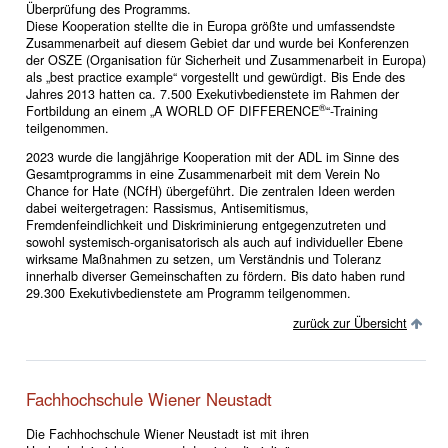
Überprüfung des Programms.
Diese Kooperation stellte die in Europa größte und umfassendste
Zusammenarbeit auf diesem Gebiet dar und wurde bei Konferenzen
der OSZE (Organisation für Sicherheit und Zusammenarbeit in Europa)
als „best practice example“ vorgestellt und gewürdigt. Bis Ende des
Jahres 2013 hatten ca. 7.500 Exekutivbedienstete im Rahmen der
®
Fortbildung an einem „A WORLD OF DIFFERENCE
“-Training
teilgenommen.
2023 wurde die langjährige Kooperation mit der ADL im Sinne des
Gesamtprogramms in eine Zusammenarbeit mit dem Verein No
Chance for Hate (NCfH) übergeführt. Die zentralen Ideen werden
dabei weitergetragen: Rassismus, Antisemitismus,
Fremdenfeindlichkeit und Diskriminierung entgegenzutreten und
sowohl systemisch-organisatorisch als auch auf individueller Ebene
wirksame Maßnahmen zu setzen, um Verständnis und Toleranz
innerhalb diverser Gemeinschaften zu fördern. Bis dato haben rund
29.300 Exekutivbedienstete am Programm teilgenommen.
zurück zur Übersicht
Fachhochschule Wiener Neustadt
Die Fachhochschule Wiener Neustadt ist mit ihren