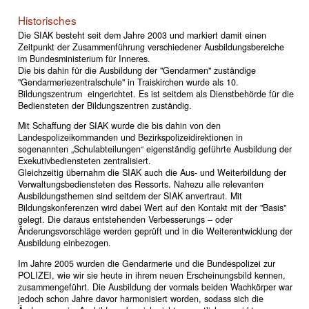
Historisches
Die SIAK besteht seit dem Jahre 2003 und markiert damit einen
Zeitpunkt der Zusammenführung verschiedener Ausbildungsbereiche
im Bundesministerium für Inneres.
Die bis dahin für die Ausbildung der "Gendarmen" zuständige
"Gendarmeriezentralschule" in Traiskirchen wurde als 10.
Bildungszentrum eingerichtet. Es ist seitdem als Dienstbehörde für die
Bediensteten der Bildungszentren zuständig.
Mit Schaffung der SIAK wurde die bis dahin von den
Landespolizeikommanden und Bezirkspolizeidirektionen in
sogenannten „Schulabteilungen“ eigenständig geführte Ausbildung der
Exekutivbediensteten zentralisiert.
Gleichzeitig übernahm die SIAK auch die Aus- und Weiterbildung der
Verwaltungsbediensteten des Ressorts. Nahezu alle relevanten
Ausbildungsthemen sind seitdem der SIAK anvertraut. Mit
Bildungskonferenzen wird dabei Wert auf den Kontakt mit der "Basis"
gelegt. Die daraus entstehenden Verbesserungs – oder
Änderungsvorschläge werden geprüft und in die Weiterentwicklung der
Ausbildung einbezogen.
Im Jahre 2005 wurden die Gendarmerie und die Bundespolizei zur
POLIZEI, wie wir sie heute in ihrem neuen Erscheinungsbild kennen,
zusammengeführt. Die Ausbildung der vormals beiden Wachkörper war
jedoch schon Jahre davor harmonisiert worden, sodass sich die