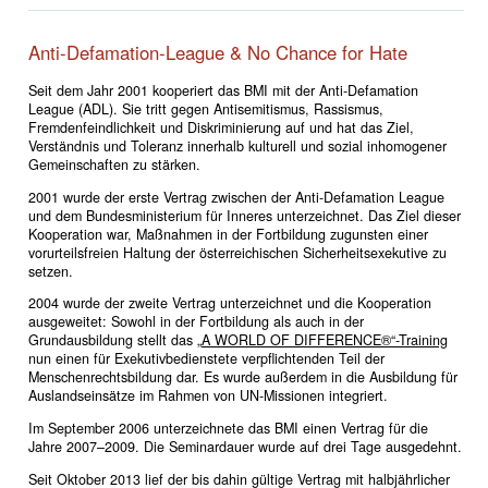
Anti-Defamation-League & No Chance for Hate
Seit dem Jahr 2001 kooperiert das BMI mit der Anti-Defamation
League (ADL). Sie tritt gegen Antisemitismus, Rassismus,
Fremdenfeindlichkeit und Diskriminierung auf und hat das Ziel,
Verständnis und Toleranz innerhalb kulturell und sozial inhomogener
Gemeinschaften zu stärken.
2001 wurde der erste Vertrag zwischen der Anti-Defamation League
und dem Bundesministerium für Inneres unterzeichnet. Das Ziel dieser
Kooperation war, Maßnahmen in der Fortbildung zugunsten einer
vorurteilsfreien Haltung der österreichischen Sicherheitsexekutive zu
setzen.
2004 wurde der zweite Vertrag unterzeichnet und die Kooperation
ausgeweitet: Sowohl in der Fortbildung als auch in der
Grundausbildung stellt das
„A WORLD OF DIFFERENCE®“-Training
nun einen für Exekutivbedienstete verpflichtenden Teil der
Menschenrechtsbildung dar. Es wurde außerdem in die Ausbildung für
Auslandseinsätze im Rahmen von UN-Missionen integriert.
Im September 2006 unterzeichnete das BMI einen Vertrag für die
Jahre 2007–2009. Die Seminardauer wurde auf drei Tage ausgedehnt.
Seit Oktober 2013 lief der bis dahin gültige Vertrag mit halbjährlicher