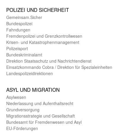
POLIZEI UND SICHER­HEIT
Gemein­sam.Sicher
Bundes­polizei
Fahndungen
Fremdenpolizei und Grenzkontrollwesen
Krisen- und Katastrophen­management
Polizeisport
Bundes­kriminal­amt
Direktion Staats­schutz und Nach­richten­dienst
Einsatz­kommando Cobra / Direktion für Spezialeinheiten
Landes­polizei­direk­tionen
ASYL UND MIGRA­TION
Asyl­wesen
Nieder­lassung und Aufent­halts­recht
Grund­versorgung
Migrations­strategie und Gesell­schaft
Bundes­amt für Fremden­wesen und Asyl
EU-Förde­rungen