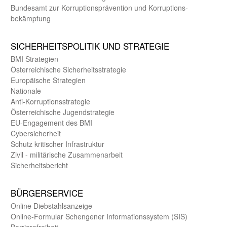
Bundes­amt zur Korrup­tions­prävention und Korrup­tions­
bekämpfung
SICHER­HEITS­POLITIK UND STRATEGIE
BMI Strategien
Öster­reichische Sicherheits­strategie
Europäische Strategien
Nationale
Anti-Korruptions­strategie
Öster­reichische Jugend­strategie
EU-Engagement des BMI
Cybersicherheit
Schutz kritischer Infra­struktur
Zivil - militärische Zusammen­arbeit
Sicherheits­bericht
BÜRGER­SERVICE
Online Diebstahls­anzeige
Online-Formular Schengener Informationssystem (SIS)
Barriere­freiheit