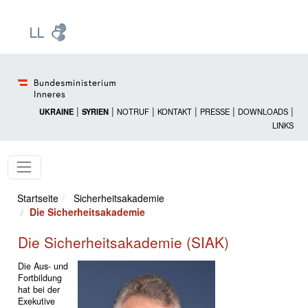
Zur Startseite: [Alt] +
Zum Hauptmenü: [Alt] +
Zum Headermenü: [Alt] +
Zum Inhalt: [Alt] +
Zum rechten Bereichsmenü: [Alt] +
Zur Sitemap: [Alt] +
Zum Footer: [Alt] +
[3]
[6]
[5]
[0]
[1]
[2]
[4]
|
|
|
|
|
|
UKRAINE
SYRIEN
NOTRUF
KONTAKT
PRESSE
DOWNLOADS
LINKS
Startseite
Sicherheitsakademie
Die Sicherheitsakademie
Die Sicherheitsakademie (SIAK)
Die Aus- und
Fortbildung
hat bei der
Exekutive