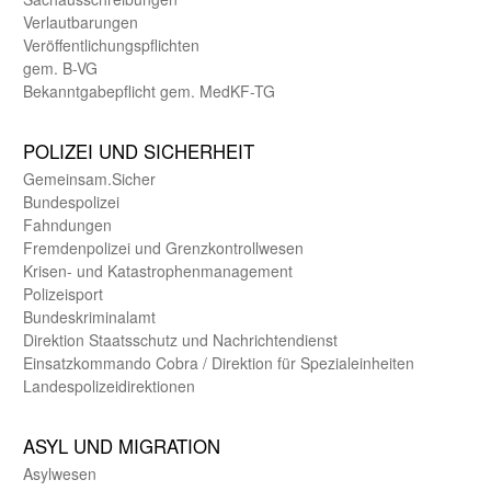
Verlautbarungen
Veröffentlichungspflichten
gem. B-VG
Bekanntgabepflicht gem. MedKF-TG
POLIZEI UND SICHER­HEIT
Gemein­sam.Sicher
Bundes­polizei
Fahndungen
Fremdenpolizei und Grenzkontrollwesen
Krisen- und Katastrophen­management
Polizeisport
Bundes­kriminal­amt
Direktion Staats­schutz und Nach­richten­dienst
Einsatz­kommando Cobra / Direktion für Spezialeinheiten
Landes­polizei­direk­tionen
ASYL UND MIGRA­TION
Asyl­wesen