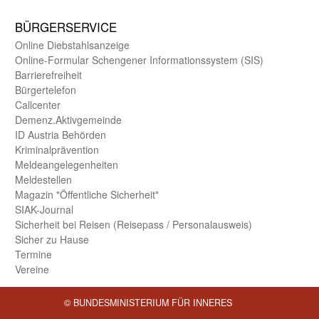
BÜRGER­SERVICE
Online Diebstahls­anzeige
Online-Formular Schengener Informationssystem (SIS)
Barriere­freiheit
Bürger­telefon
Call­center
Demenz.Aktiv­gemeinde
ID Austria Behörden
Kriminal­prävention
Melde­an­ge­le­gen­heiten
Meld­estellen
Magazin "Öffentliche Sicherheit"
SIAK-Journal
Sicherheit bei Reisen (Reise­pass / Personal­ausweis)
Sicher zu Hause
Termine
Vereine
© BUNDESMINISTERIUM FÜR INNERES