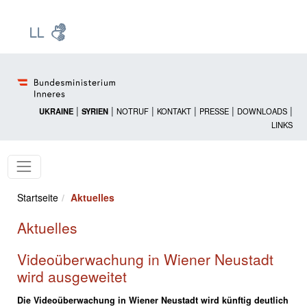
Zur Startseite: [Alt] +
Zum Hauptmenü: [Alt] +
Zum Headermenü: [Alt] +
Zum Inhalt: [Alt] +
Zum rechten Bereichsmenü: [Alt] +
Zur Sitemap: [Alt] +
Zum Footer: [Alt] +
[3]
[6]
[5]
[0]
[1]
[2]
[4]
|
|
|
|
|
|
UKRAINE
SYRIEN
NOTRUF
KONTAKT
PRESSE
DOWNLOADS
LINKS
Startseite
Aktuelles
Aktuelles
Videoüberwachung in Wiener Neustadt
wird ausgeweitet
Die Videoüberwachung in Wiener Neustadt wird künftig deutlich