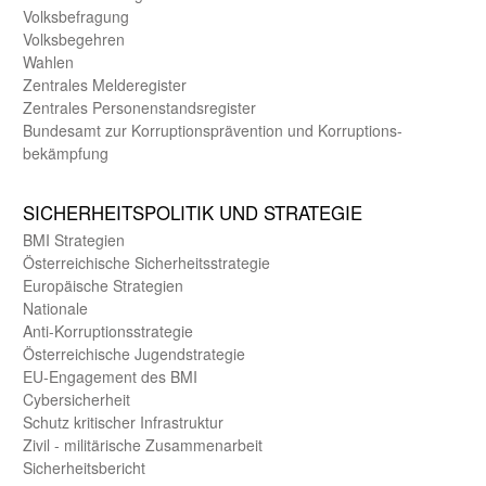
Volks­befragung
Volks­begehren
Wahlen
Zentrales Melde­register
Zentrales Personen­stands­register
Bundes­amt zur Korrup­tions­prävention und Korrup­tions­
bekämpfung
SICHER­HEITS­POLITIK UND STRATEGIE
BMI Strategien
Öster­reichische Sicherheits­strategie
Europäische Strategien
Nationale
Anti-Korruptions­strategie
Öster­reichische Jugend­strategie
EU-Engagement des BMI
Cybersicherheit
Schutz kritischer Infra­struktur
Zivil - militärische Zusammen­arbeit
Sicherheits­bericht