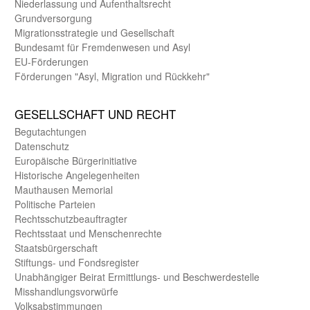
Nieder­lassung und Aufent­halts­recht
Grund­versorgung
Migrations­strategie und Gesell­schaft
Bundes­amt für Fremden­wesen und Asyl
EU-Förde­rungen
Förderungen "Asyl, Migration und Rückkehr"
GE­SELL­SCHAFT UND RECHT
Begut­achtungen
Daten­schutz
Europäische Bürger­initiative
Historische Angelegen­heiten
Mauthausen Memorial
Politische Parteien
Rechts­schutz­beauftragter
Rechts­staat und Menschen­rechte
Staats­bürger­schaft
Stiftungs- und Fonds­register
Unab­hängiger Beirat Ermittlungs- und Beschwerde­stelle
Misshandlungs­vorwürfe
Volks­abstimmungen