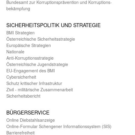
Bundes­amt zur Korrup­tions­prävention und Korrup­tions­
bekämpfung
SICHER­HEITS­POLITIK UND STRATEGIE
BMI Strategien
Öster­reichische Sicherheits­strategie
Europäische Strategien
Nationale
Anti-Korruptions­strategie
Öster­reichische Jugend­strategie
EU-Engagement des BMI
Cybersicherheit
Schutz kritischer Infra­struktur
Zivil - militärische Zusammen­arbeit
Sicherheits­bericht
BÜRGER­SERVICE
Online Diebstahls­anzeige
Online-Formular Schengener Informationssystem (SIS)
Barriere­freiheit