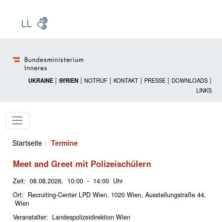
Zur Startseite: [Alt] +
Zum Hauptmenü: [Alt] +
Zum Headermenü: [Alt] +
Zum Inhalt: [Alt] +
Zum rechten Bereichsmenü: [Alt] +
Zur Sitemap: [Alt] +
Zum Footer: [Alt] +
[3]
[6]
[5]
[0]
[1]
[2]
[4]
|
|
|
|
|
|
UKRAINE
SYRIEN
NOTRUF
KONTAKT
PRESSE
DOWNLOADS
LINKS
Startseite
Termine
Meet and Greet mit Polizeischülern
Zeit: 08.08.2026, 10:00 - 14:00 Uhr
Ort: Recruiting-Center LPD Wien, 1020 Wien, Ausstellungstraße 44,
Wien
Veranstalter: Landespolizeidirektion Wien