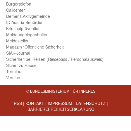
Bürger­telefon
Call­center
Demenz.Aktiv­gemeinde
ID Austria Behörden
Kriminal­prävention
Melde­an­ge­le­gen­heiten
Meld­estellen
Magazin "Öffentliche Sicherheit"
SIAK-Journal
Sicherheit bei Reisen (Reise­pass / Personal­ausweis)
Sicher zu Hause
Termine
Vereine
© BUNDESMINISTERIUM FÜR INNERES
RSS
|
KONTAKT
|
IMPRESSUM
|
DATENSCHUTZ
|
BARRIEREFREIHEITSERKLÄRUNG