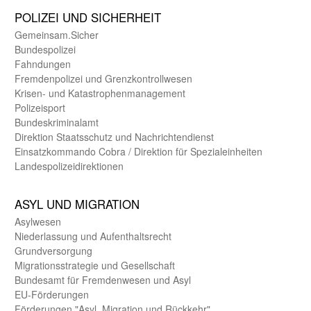
POLIZEI UND SICHER­HEIT
Gemein­sam.Sicher
Bundes­polizei
Fahndungen
Fremdenpolizei und Grenzkontrollwesen
Krisen- und Katastrophen­management
Polizeisport
Bundes­kriminal­amt
Direktion Staats­schutz und Nach­richten­dienst
Einsatz­kommando Cobra / Direktion für Spezialeinheiten
Landes­polizei­direk­tionen
ASYL UND MIGRA­TION
Asyl­wesen
Nieder­lassung und Aufent­halts­recht
Grund­versorgung
Migrations­strategie und Gesell­schaft
Bundes­amt für Fremden­wesen und Asyl
EU-Förde­rungen
Förderungen "Asyl, Migration und Rückkehr"