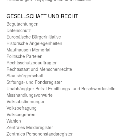
GE­SELL­SCHAFT UND RECHT
Begut­achtungen
Daten­schutz
Europäische Bürger­initiative
Historische Angelegen­heiten
Mauthausen Memorial
Politische Parteien
Rechts­schutz­beauftragter
Rechts­staat und Menschen­rechte
Staats­bürger­schaft
Stiftungs- und Fonds­register
Unab­hängiger Beirat Ermittlungs- und Beschwerde­stelle
Misshandlungs­vorwürfe
Volks­abstimmungen
Volks­befragung
Volks­begehren
Wahlen
Zentrales Melde­register
Zentrales Personen­stands­register