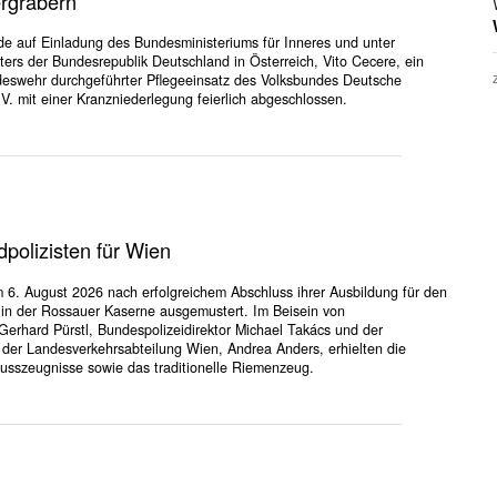
ergräbern
e auf Einladung des Bundesministeriums für Inneres und unter
ers der Bundesrepublik Deutschland in Österreich, Vito Cecere, ein
eswehr durchgeführter Pflegeeinsatz des Volksbundes Deutsche
 V. mit einer Kranzniederlegung feierlich abgeschlossen.
polizisten für Wien
 6. August 2026 nach erfolgreichem Abschluss ihrer Ausbildung für den
h in der Rossauer Kaserne ausgemustert. Im Beisein von
Gerhard Pürstl, Bundespolizeidirektor Michael Takács und der
in der Landesverkehrsabteilung Wien, Andrea Anders, erhielten die
lusszeugnisse sowie das traditionelle Riemenzeug.