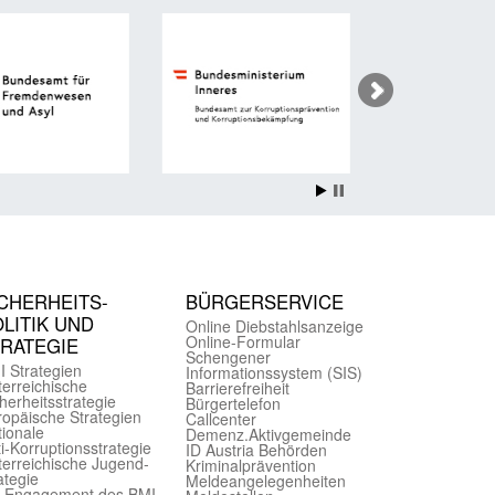
CHER­HEITS­
BÜRGER­SERVICE
LITIK UND
Online Diebstahls­anzeige
Online-Formular
TRATEGIE
Schengener
I Strategien
Informationssystem (SIS)
er­reichische
Barriere­freiheit
herheits­strategie
Bürger­telefon
ropäische Strategien
Call­center
ionale
Demenz.Aktiv­gemeinde
i-Korruptions­strategie
ID Austria Behörden
er­reichische Jugend­
Kriminal­prävention
ategie
Melde­an­ge­le­gen­heiten
-Engagement des BMI