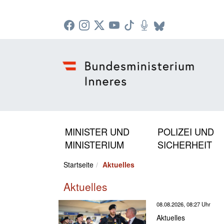
Zur Startseite: [Alt] +
Zum Hauptmenü: [Alt] +
Zum Headermenü: [Alt] +
Zum Inhalt: [Alt] +
Zum rechten Bereichsmenü: [Alt] +
Zur Sitemap: [Alt] +
Zum Footer: [Alt] +
[3]
[6]
[5]
[0]
[1]
[2]
[4]
MINISTER UND
POLIZEI UND
MINISTERIUM
SICHERHEIT
Startseite
Aktuelles
Aktuelles
08.08.2026, 08:27 Uhr
Aktuelles