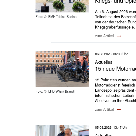
Kriegs- und Opf
Am 6. August 2026 wurd
Teilnahme des Botschaft
Foto: © BMI/ Tobias Bosina
von der deutschen Bund
Kriegsgräberfürsorge e.
zum Artikel
06.08.2026, 06:00 Uhr
Aktuelles
15 neue Motorrad
15 Polizisten wurden am
Motorraddienst feierlic
Landespolizeipräsident 
Foto: © LPD Wien/ Brandl
interimistischen Leiter
Absolventen ihre Absch
zum Artikel
05.08.2026, 13:47 Uhr
Aktuelles