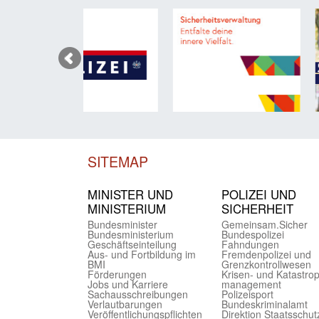
SITEMAP
MINISTER UND
POLIZEI UND
MINIST­ERIUM
SICHER­HEIT
Bundes­minister
Gemein­sam.Sicher
Bundes­ministerium
Bundes­polizei
Geschäfts­einteilung
Fahndungen
Aus- und Fortbildung im
Fremdenpolizei und
BMI
Grenzkontrollwesen
Förderungen
Krisen- und Katastro
Jobs und Karriere
management
Sachaus­schreibungen
Polizeisport
Verlautbarungen
Bundes­kriminal­amt
Veröffentlichungspflichten
Direktion Staats­schut