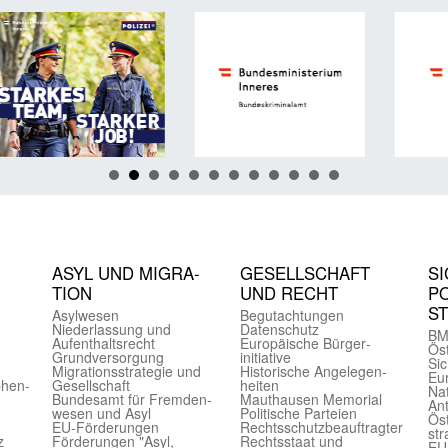
ASYL UND MIGRA­
GE­SELL­SCHAFT
SI
TION
UND RECHT
PO
S
Asyl­wesen
Begut­achtungen
Nieder­lassung und
Daten­schutz
BM
Aufent­halts­recht
Europäische Bürger­
Öst
Grund­versorgung
initiative
Sic
Migrations­strategie und
Historische Angelegen­
Eu
phen­
Gesell­schaft
heiten
Nat
Bundes­amt für Fremden­
Mauthausen Memorial
Ant
wesen und Asyl
Politische Parteien
Öst
EU-Förde­rungen
Rechts­schutz­beauftragter
str
z
Förderungen "Asyl,
Rechts­staat und
EU