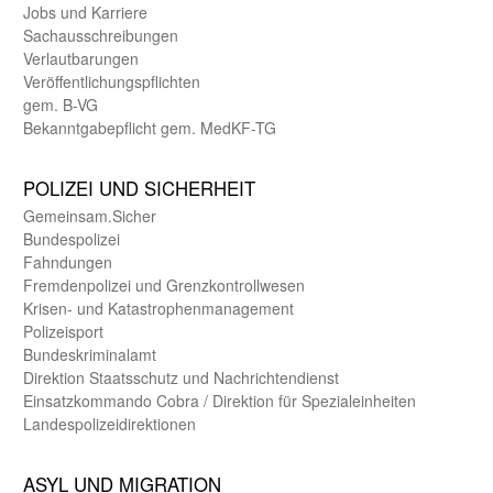
Jobs und Karriere
Sachaus­schreibungen
Verlautbarungen
Veröffentlichungspflichten
gem. B-VG
Bekanntgabepflicht gem. MedKF-TG
POLIZEI UND SICHER­HEIT
Gemein­sam.Sicher
Bundes­polizei
Fahndungen
Fremdenpolizei und Grenzkontrollwesen
Krisen- und Katastrophen­management
Polizeisport
Bundes­kriminal­amt
Direktion Staats­schutz und Nach­richten­dienst
Einsatz­kommando Cobra / Direktion für Spezialeinheiten
Landes­polizei­direk­tionen
ASYL UND MIGRA­TION