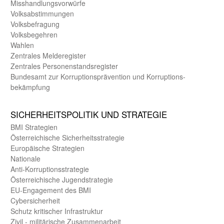
Misshandlungs­vorwürfe
Volks­abstimmungen
Volks­befragung
Volks­begehren
Wahlen
Zentrales Melde­register
Zentrales Personen­stands­register
Bundes­amt zur Korrup­tions­prävention und Korrup­tions­
bekämpfung
SICHER­HEITS­POLITIK UND STRATEGIE
BMI Strategien
Öster­reichische Sicherheits­strategie
Europäische Strategien
Nationale
Anti-Korruptions­strategie
Öster­reichische Jugend­strategie
EU-Engagement des BMI
Cybersicherheit
Schutz kritischer Infra­struktur
Zivil - militärische Zusammen­arbeit