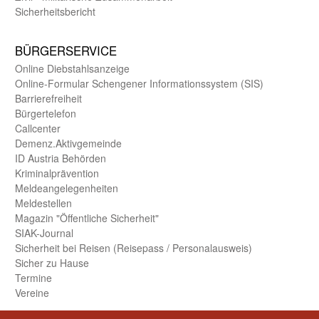
Sicherheits­bericht
BÜRGER­SERVICE
Online Diebstahls­anzeige
Online-Formular Schengener Informationssystem (SIS)
Barriere­freiheit
Bürger­telefon
Call­center
Demenz.Aktiv­gemeinde
ID Austria Behörden
Kriminal­prävention
Melde­an­ge­le­gen­heiten
Meld­estellen
Magazin "Öffentliche Sicherheit"
SIAK-Journal
Sicherheit bei Reisen (Reise­pass / Personal­ausweis)
Sicher zu Hause
Termine
Vereine