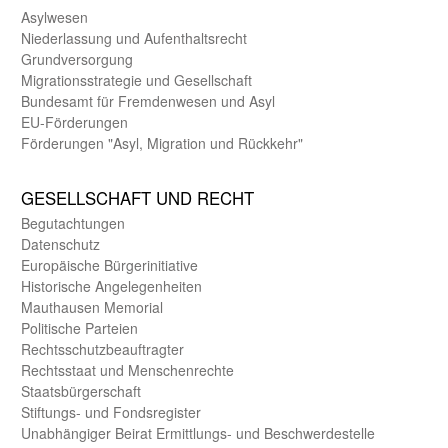
Asyl­wesen
Nieder­lassung und Aufent­halts­recht
Grund­versorgung
Migrations­strategie und Gesell­schaft
Bundes­amt für Fremden­wesen und Asyl
EU-Förde­rungen
Förderungen "Asyl, Migration und Rückkehr"
GE­SELL­SCHAFT UND RECHT
Begut­achtungen
Daten­schutz
Europäische Bürger­initiative
Historische Angelegen­heiten
Mauthausen Memorial
Politische Parteien
Rechts­schutz­beauftragter
Rechts­staat und Menschen­rechte
Staats­bürger­schaft
Stiftungs- und Fonds­register
Unab­hängiger Beirat Ermittlungs- und Beschwerde­stelle