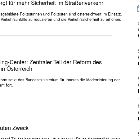
orgt für mehr Sicherheit im Straßenverkehr
sgebildete Polizistinnen und Polizisten sind österreichweit im Einsatz,
e Verkehrsunfälle zu reduzieren und die Verkehrssicherheit zu erhöhen.
ing-Center: Zentraler Teil der Reform des
 in Österreich
eform setzt das Bundesministerium für Inneres die Modernisierung der
nt fort.
guten Zweck
ichael Takács besuchte am 5. August 2026 Polizeidienststellen im 21.