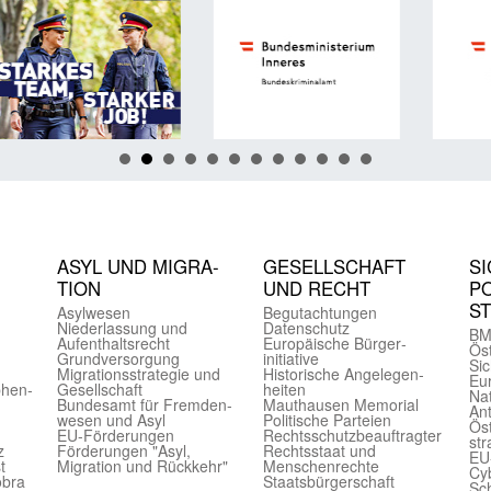
ASYL UND MIGRA­
GE­SELL­SCHAFT
SI
TION
UND RECHT
PO
S
Asyl­wesen
Begut­achtungen
Nieder­lassung und
Daten­schutz
BM
Aufent­halts­recht
Europäische Bürger­
Öst
Grund­versorgung
initiative
Sic
Migrations­strategie und
Historische Angelegen­
Eu
phen­
Gesell­schaft
heiten
Nat
Bundes­amt für Fremden­
Mauthausen Memorial
Ant
wesen und Asyl
Politische Parteien
Öst
EU-Förde­rungen
Rechts­schutz­beauftragter
str
z
Förderungen "Asyl,
Rechts­staat und
EU
t
Migration und Rückkehr"
Menschen­rechte
Cyb
obra
Staats­bürger­schaft
Sch