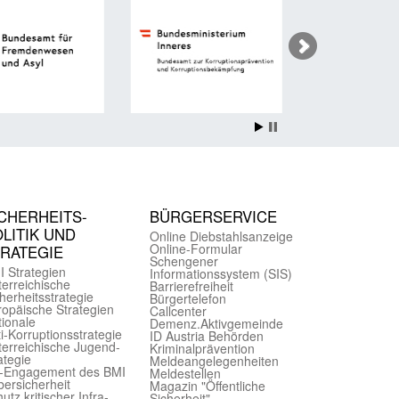
CHER­HEITS­
BÜRGER­SERVICE
LITIK UND
Online Diebstahls­anzeige
Online-Formular
TRATEGIE
Schengener
I Strategien
Informationssystem (SIS)
er­reichische
Barriere­freiheit
herheits­strategie
Bürger­telefon
ropäische Strategien
Call­center
ionale
Demenz.Aktiv­gemeinde
i-Korruptions­strategie
ID Austria Behörden
er­reichische Jugend­
Kriminal­prävention
ategie
Melde­an­ge­le­gen­heiten
-Engagement des BMI
Meld­estellen
ersicherheit
Magazin "Öffentliche
utz kritischer Infra­
Sicherheit"