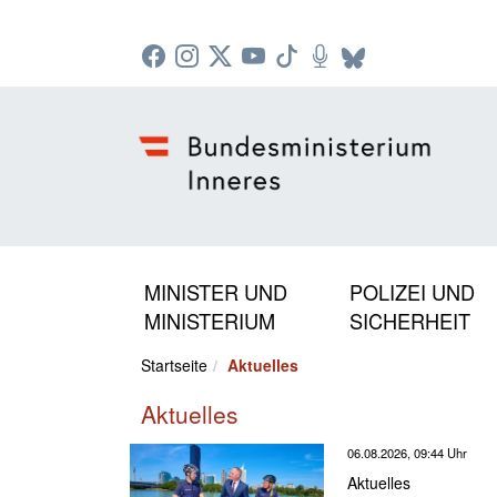
Zur Startseite: [Alt] +
Zum Hauptmenü: [Alt] +
Zum Headermenü: [Alt] +
Zum Inhalt: [Alt] +
Zum rechten Bereichsmenü: [Alt] +
Zur Sitemap: [Alt] +
Zum Footer: [Alt] +
[3]
[6]
[5]
[0]
[1]
[2]
[4]
MINISTER UND
POLIZEI UND
MINISTERIUM
SICHERHEIT
Startseite
Aktuelles
Aktuelles
06.08.2026, 09:44 Uhr
Aktuelles