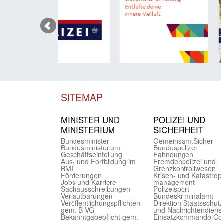
SITEMAP
MINISTER UND
POLIZEI UND
MINIST­ERIUM
SICHER­HEIT
Bundes­minister
Gemein­sam.Sicher
Bundes­ministerium
Bundes­polizei
Geschäfts­einteilung
Fahndungen
Aus- und Fortbildung im
Fremdenpolizei und
BMI
Grenzkontrollwesen
Förderungen
Krisen- und Katastro
Jobs und Karriere
management
Sachaus­schreibungen
Polizeisport
Verlautbarungen
Bundes­kriminal­amt
Veröffentlichungspflichten
Direktion Staats­schut
gem. B-VG
und Nach­richten­diens
Bekanntgabepflicht gem.
Einsatz­kommando C