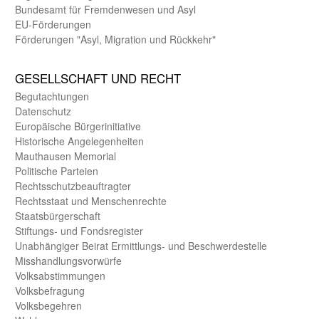
Bundes­amt für Fremden­wesen und Asyl
EU-Förde­rungen
Förderungen "Asyl, Migration und Rückkehr"
GE­SELL­SCHAFT UND RECHT
Begut­achtungen
Daten­schutz
Europäische Bürger­initiative
Historische Angelegen­heiten
Mauthausen Memorial
Politische Parteien
Rechts­schutz­beauftragter
Rechts­staat und Menschen­rechte
Staats­bürger­schaft
Stiftungs- und Fonds­register
Unab­hängiger Beirat Ermittlungs- und Beschwerde­stelle
Misshandlungs­vorwürfe
Volks­abstimmungen
Volks­befragung
Volks­begehren