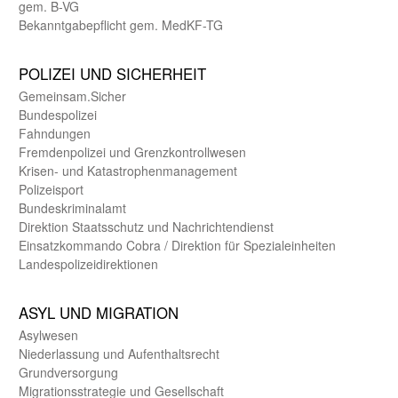
gem. B-VG
Bekanntgabepflicht gem. MedKF-TG
POLIZEI UND SICHER­HEIT
Gemein­sam.Sicher
Bundes­polizei
Fahndungen
Fremdenpolizei und Grenzkontrollwesen
Krisen- und Katastrophen­management
Polizeisport
Bundes­kriminal­amt
Direktion Staats­schutz und Nach­richten­dienst
Einsatz­kommando Cobra / Direktion für Spezialeinheiten
Landes­polizei­direk­tionen
ASYL UND MIGRA­TION
Asyl­wesen
Nieder­lassung und Aufent­halts­recht
Grund­versorgung
Migrations­strategie und Gesell­schaft