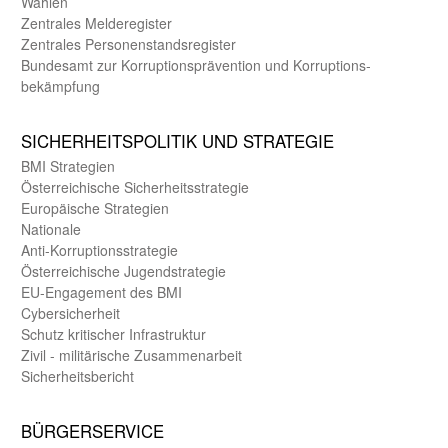
Wahlen
Zentrales Melde­register
Zentrales Personen­stands­register
Bundes­amt zur Korrup­tions­prävention und Korrup­tions­
bekämpfung
SICHER­HEITS­POLITIK UND STRATEGIE
BMI Strategien
Öster­reichische Sicherheits­strategie
Europäische Strategien
Nationale
Anti-Korruptions­strategie
Öster­reichische Jugend­strategie
EU-Engagement des BMI
Cybersicherheit
Schutz kritischer Infra­struktur
Zivil - militärische Zusammen­arbeit
Sicherheits­bericht
BÜRGER­SERVICE