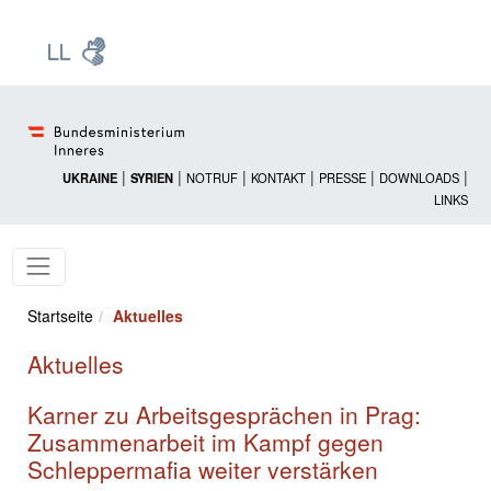
Zur Startseite: [Alt] +
Zum Hauptmenü: [Alt] +
Zum Headermenü: [Alt] +
Zum Inhalt: [Alt] +
Zum rechten Bereichsmenü: [Alt] +
Zur Sitemap: [Alt] +
Zum Footer: [Alt] +
[3]
[6]
[5]
[0]
[1]
[2]
[4]
|
|
|
|
|
|
UKRAINE
SYRIEN
NOTRUF
KONTAKT
PRESSE
DOWNLOADS
LINKS
Startseite
Aktuelles
Aktuelles
Karner zu Arbeitsgesprächen in Prag:
Zusammenarbeit im Kampf gegen
Schleppermafia weiter verstärken