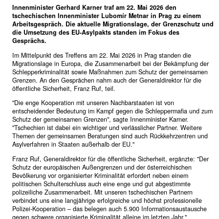
Innenminister Gerhard Karner traf am 22. Mai 2026 den
tschechischen Innenminister Lubomír Metnar in Prag zu einem
Arbeitsgespräch. Die aktuelle Migrationslage, der Grenzschutz und
die Umsetzung des EU-Asylpakts standen im Fokus des
Gesprächs.
Im Mittelpunkt des Treffens am 22. Mai 2026 in Prag standen die
Migrationslage in Europa, die Zusammenarbeit bei der Bekämpfung der
Schlepperkriminalität sowie Maßnahmen zum Schutz der gemeinsamen
Grenzen. An den Gesprächen nahm auch der Generaldirektor für die
öffentliche Sicherheit, Franz Ruf, teil.
"Die enge Kooperation mit unseren Nachbarstaaten ist von
entscheidender Bedeutung im Kampf gegen die Schleppermafia und zum
Schutz der gemeinsamen Grenzen", sagte Innenminister Karner.
"Tschechien ist dabei ein wichtiger und verlässlicher Partner. Weitere
Themen der gemeinsamen Beratungen sind auch Rückkehrzentren und
Asylverfahren in Staaten außerhalb der EU."
Franz Ruf, Generaldirektor für die öffentliche Sicherheit, ergänzte: "Der
Schutz der europäischen Außengrenzen und der österreichischen
Bevölkerung vor organisierter Kriminalität erfordert neben einem
politischen Schulterschluss auch eine enge und gut abgestimmte
polizeiliche Zusammenarbeit. Mit unseren tschechischen Partnern
verbindet uns eine langjährige erfolgreiche und höchst professionelle
Polizei-Kooperation – das belegen auch 5.900 Informationsaustausche
gegen schwere organisierte Kriminalität alleine im letzten Jahr."