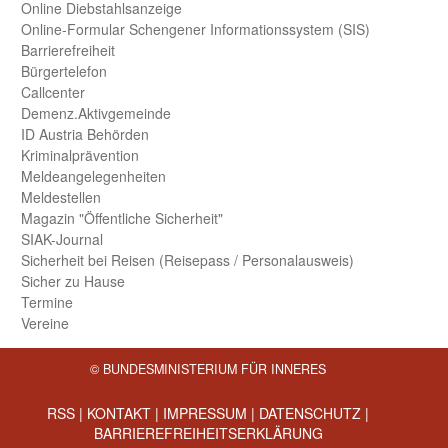
Online Diebstahls­anzeige
Online-Formular Schengener Informationssystem (SIS)
Barriere­freiheit
Bürger­telefon
Call­center
Demenz.Aktiv­gemeinde
ID Austria Behörden
Kriminal­prävention
Melde­an­ge­le­gen­heiten
Meld­estellen
Magazin "Öffentliche Sicherheit"
SIAK-Journal
Sicherheit bei Reisen (Reise­pass / Personal­ausweis)
Sicher zu Hause
Termine
Vereine
© BUNDESMINISTERIUM FÜR INNERES
RSS
|
KONTAKT
|
IMPRESSUM
|
DATENSCHUTZ
|
BARRIEREFREIHEITSERKLÄRUNG