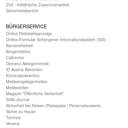
Zivil - militärische Zusammen­arbeit
Sicherheits­bericht
BÜRGER­SERVICE
Online Diebstahls­anzeige
Online-Formular Schengener Informationssystem (SIS)
Barriere­freiheit
Bürger­telefon
Call­center
Demenz.Aktiv­gemeinde
ID Austria Behörden
Kriminal­prävention
Melde­an­ge­le­gen­heiten
Meld­estellen
Magazin "Öffentliche Sicherheit"
SIAK-Journal
Sicherheit bei Reisen (Reise­pass / Personal­ausweis)
Sicher zu Hause
Termine
Vereine