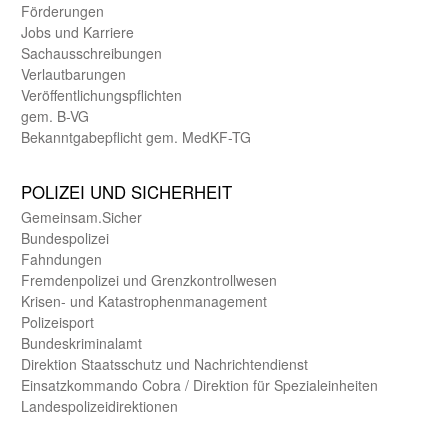
Förderungen
Jobs und Karriere
Sachaus­schreibungen
Verlautbarungen
Veröffentlichungspflichten
gem. B-VG
Bekanntgabepflicht gem. MedKF-TG
POLIZEI UND SICHER­HEIT
Gemein­sam.Sicher
Bundes­polizei
Fahndungen
Fremdenpolizei und Grenzkontrollwesen
Krisen- und Katastrophen­management
Polizeisport
Bundes­kriminal­amt
Direktion Staats­schutz und Nach­richten­dienst
Einsatz­kommando Cobra / Direktion für Spezialeinheiten
Landes­polizei­direk­tionen