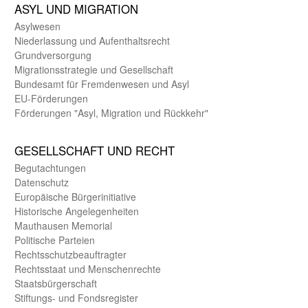
ASYL UND MIGRA­TION
Asyl­wesen
Nieder­lassung und Aufent­halts­recht
Grund­versorgung
Migrations­strategie und Gesell­schaft
Bundes­amt für Fremden­wesen und Asyl
EU-Förde­rungen
Förderungen "Asyl, Migration und Rückkehr"
GE­SELL­SCHAFT UND RECHT
Begut­achtungen
Daten­schutz
Europäische Bürger­initiative
Historische Angelegen­heiten
Mauthausen Memorial
Politische Parteien
Rechts­schutz­beauftragter
Rechts­staat und Menschen­rechte
Staats­bürger­schaft
Stiftungs- und Fonds­register