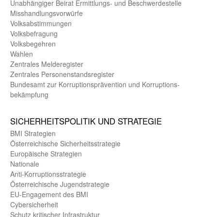
Unab­hängiger Beirat Ermittlungs- und Beschwerde­stelle
Misshandlungs­vorwürfe
Volks­abstimmungen
Volks­befragung
Volks­begehren
Wahlen
Zentrales Melde­register
Zentrales Personen­stands­register
Bundes­amt zur Korrup­tions­prävention und Korrup­tions­
bekämpfung
SICHER­HEITS­POLITIK UND STRATEGIE
BMI Strategien
Öster­reichische Sicherheits­strategie
Europäische Strategien
Nationale
Anti-Korruptions­strategie
Öster­reichische Jugend­strategie
EU-Engagement des BMI
Cybersicherheit
Schutz kritischer Infra­struktur