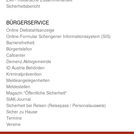
Sicherheits­bericht
BÜRGER­SERVICE
Online Diebstahls­anzeige
Online-Formular Schengener Informationssystem (SIS)
Barriere­freiheit
Bürger­telefon
Call­center
Demenz.Aktiv­gemeinde
ID Austria Behörden
Kriminal­prävention
Melde­an­ge­le­gen­heiten
Meld­estellen
Magazin "Öffentliche Sicherheit"
SIAK-Journal
Sicherheit bei Reisen (Reise­pass / Personal­ausweis)
Sicher zu Hause
Termine
Vereine