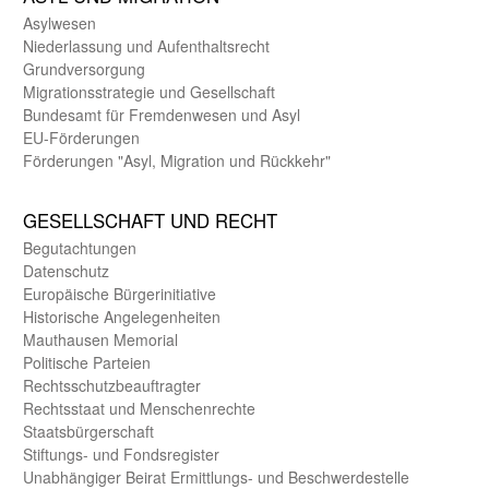
Asyl­wesen
Nieder­lassung und Aufent­halts­recht
Grund­versorgung
Migrations­strategie und Gesell­schaft
Bundes­amt für Fremden­wesen und Asyl
EU-Förde­rungen
Förderungen "Asyl, Migration und Rückkehr"
GE­SELL­SCHAFT UND RECHT
Begut­achtungen
Daten­schutz
Europäische Bürger­initiative
Historische Angelegen­heiten
Mauthausen Memorial
Politische Parteien
Rechts­schutz­beauftragter
Rechts­staat und Menschen­rechte
Staats­bürger­schaft
Stiftungs- und Fonds­register
Unab­hängiger Beirat Ermittlungs- und Beschwerde­stelle