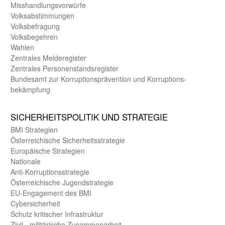
Misshandlungs­vorwürfe
Volks­abstimmungen
Volks­befragung
Volks­begehren
Wahlen
Zentrales Melde­register
Zentrales Personen­stands­register
Bundes­amt zur Korrup­tions­prävention und Korrup­tions­
bekämpfung
SICHER­HEITS­POLITIK UND STRATEGIE
BMI Strategien
Öster­reichische Sicherheits­strategie
Europäische Strategien
Nationale
Anti-Korruptions­strategie
Öster­reichische Jugend­strategie
EU-Engagement des BMI
Cybersicherheit
Schutz kritischer Infra­struktur
Zivil - militärische Zusammen­arbeit