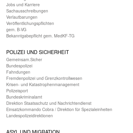
Jobs und Karriere
Sachaus­schreibungen
Verlautbarungen
Veröffentlichungspflichten
gem. B-VG
Bekanntgabepflicht gem. MedKF-TG
POLIZEI UND SICHER­HEIT
Gemein­sam.Sicher
Bundes­polizei
Fahndungen
Fremdenpolizei und Grenzkontrollwesen
Krisen- und Katastrophen­management
Polizeisport
Bundes­kriminal­amt
Direktion Staats­schutz und Nach­richten­dienst
Einsatz­kommando Cobra / Direktion für Spezialeinheiten
Landes­polizei­direk­tionen
ASYL UND MIGRA­TION