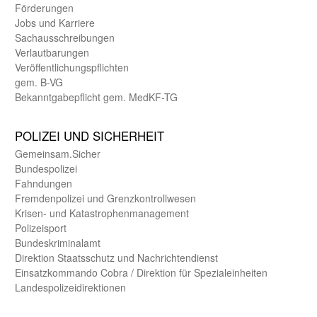
Förderungen
Jobs und Karriere
Sachaus­schreibungen
Verlautbarungen
Veröffentlichungspflichten
gem. B-VG
Bekanntgabepflicht gem. MedKF-TG
POLIZEI UND SICHER­HEIT
Gemein­sam.Sicher
Bundes­polizei
Fahndungen
Fremdenpolizei und Grenzkontrollwesen
Krisen- und Katastrophen­management
Polizeisport
Bundes­kriminal­amt
Direktion Staats­schutz und Nach­richten­dienst
Einsatz­kommando Cobra / Direktion für Spezialeinheiten
Landes­polizei­direk­tionen