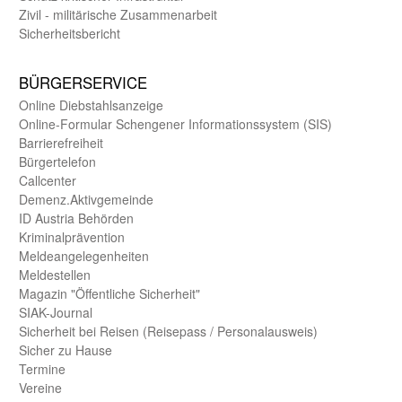
Zivil - militärische Zusammen­arbeit
Sicherheits­bericht
BÜRGER­SERVICE
Online Diebstahls­anzeige
Online-Formular Schengener Informationssystem (SIS)
Barriere­freiheit
Bürger­telefon
Call­center
Demenz.Aktiv­gemeinde
ID Austria Behörden
Kriminal­prävention
Melde­an­ge­le­gen­heiten
Meld­estellen
Magazin "Öffentliche Sicherheit"
SIAK-Journal
Sicherheit bei Reisen (Reise­pass / Personal­ausweis)
Sicher zu Hause
Termine
Vereine