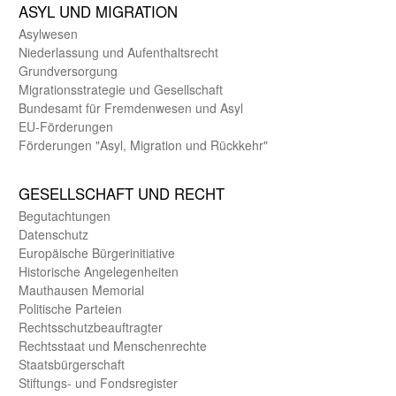
ASYL UND MIGRA­TION
Asyl­wesen
Nieder­lassung und Aufent­halts­recht
Grund­versorgung
Migrations­strategie und Gesell­schaft
Bundes­amt für Fremden­wesen und Asyl
EU-Förde­rungen
Förderungen "Asyl, Migration und Rückkehr"
GE­SELL­SCHAFT UND RECHT
Begut­achtungen
Daten­schutz
Europäische Bürger­initiative
Historische Angelegen­heiten
Mauthausen Memorial
Politische Parteien
Rechts­schutz­beauftragter
Rechts­staat und Menschen­rechte
Staats­bürger­schaft
Stiftungs- und Fonds­register