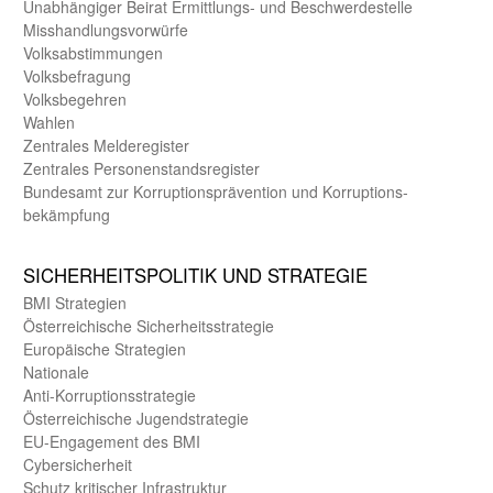
Unab­hängiger Beirat Ermittlungs- und Beschwerde­stelle
Misshandlungs­vorwürfe
Volks­abstimmungen
Volks­befragung
Volks­begehren
Wahlen
Zentrales Melde­register
Zentrales Personen­stands­register
Bundes­amt zur Korrup­tions­prävention und Korrup­tions­
bekämpfung
SICHER­HEITS­POLITIK UND STRATEGIE
BMI Strategien
Öster­reichische Sicherheits­strategie
Europäische Strategien
Nationale
Anti-Korruptions­strategie
Öster­reichische Jugend­strategie
EU-Engagement des BMI
Cybersicherheit
Schutz kritischer Infra­struktur