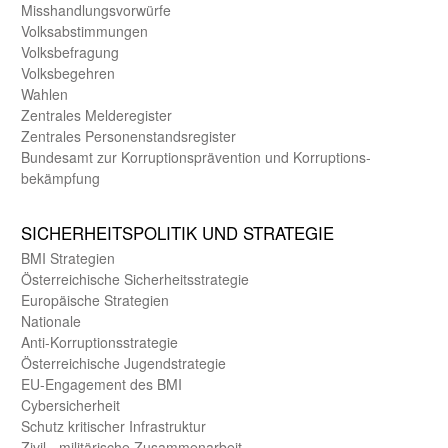
Misshandlungs­vorwürfe
Volks­abstimmungen
Volks­befragung
Volks­begehren
Wahlen
Zentrales Melde­register
Zentrales Personen­stands­register
Bundes­amt zur Korrup­tions­prävention und Korrup­tions­
bekämpfung
SICHER­HEITS­POLITIK UND STRATEGIE
BMI Strategien
Öster­reichische Sicherheits­strategie
Europäische Strategien
Nationale
Anti-Korruptions­strategie
Öster­reichische Jugend­strategie
EU-Engagement des BMI
Cybersicherheit
Schutz kritischer Infra­struktur
Zivil - militärische Zusammen­arbeit