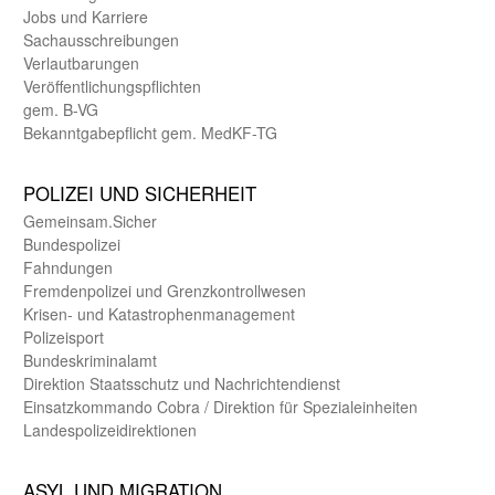
Jobs und Karriere
Sachaus­schreibungen
Verlautbarungen
Veröffentlichungspflichten
gem. B-VG
Bekanntgabepflicht gem. MedKF-TG
POLIZEI UND SICHER­HEIT
Gemein­sam.Sicher
Bundes­polizei
Fahndungen
Fremdenpolizei und Grenzkontrollwesen
Krisen- und Katastrophen­management
Polizeisport
Bundes­kriminal­amt
Direktion Staats­schutz und Nach­richten­dienst
Einsatz­kommando Cobra / Direktion für Spezialeinheiten
Landes­polizei­direk­tionen
ASYL UND MIGRA­TION