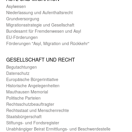
Asyl­wesen
Nieder­lassung und Aufent­halts­recht
Grund­versorgung
Migrations­strategie und Gesell­schaft
Bundes­amt für Fremden­wesen und Asyl
EU-Förde­rungen
Förderungen "Asyl, Migration und Rückkehr"
GE­SELL­SCHAFT UND RECHT
Begut­achtungen
Daten­schutz
Europäische Bürger­initiative
Historische Angelegen­heiten
Mauthausen Memorial
Politische Parteien
Rechts­schutz­beauftragter
Rechts­staat und Menschen­rechte
Staats­bürger­schaft
Stiftungs- und Fonds­register
Unab­hängiger Beirat Ermittlungs- und Beschwerde­stelle