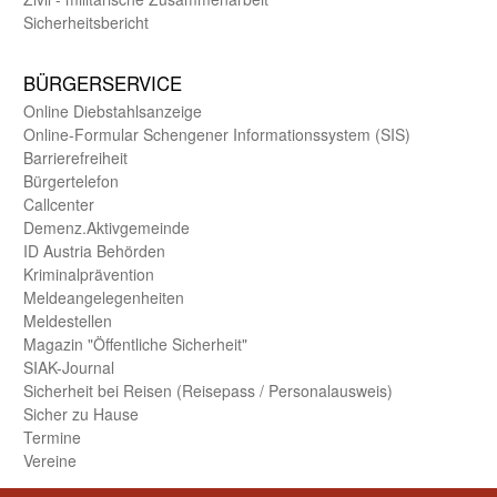
Sicherheits­bericht
BÜRGER­SERVICE
Online Diebstahls­anzeige
Online-Formular Schengener Informationssystem (SIS)
Barriere­freiheit
Bürger­telefon
Call­center
Demenz.Aktiv­gemeinde
ID Austria Behörden
Kriminal­prävention
Melde­an­ge­le­gen­heiten
Meld­estellen
Magazin "Öffentliche Sicherheit"
SIAK-Journal
Sicherheit bei Reisen (Reise­pass / Personal­ausweis)
Sicher zu Hause
Termine
Vereine