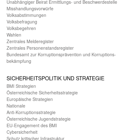
Unab­hängiger Beirat Ermittlungs- und Beschwerde­stelle
Misshandlungs­vorwürfe
Volks­abstimmungen
Volks­befragung
Volks­begehren
Wahlen
Zentrales Melde­register
Zentrales Personen­stands­register
Bundes­amt zur Korrup­tions­prävention und Korrup­tions­
bekämpfung
SICHER­HEITS­POLITIK UND STRATEGIE
BMI Strategien
Öster­reichische Sicherheits­strategie
Europäische Strategien
Nationale
Anti-Korruptions­strategie
Öster­reichische Jugend­strategie
EU-Engagement des BMI
Cybersicherheit
Schutz kritischer Infra­struktur