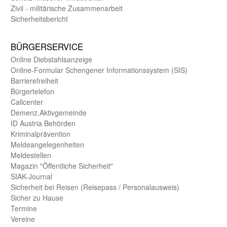
Zivil - militärische Zusammen­arbeit
Sicherheits­bericht
BÜRGER­SERVICE
Online Diebstahls­anzeige
Online-Formular Schengener Informationssystem (SIS)
Barriere­freiheit
Bürger­telefon
Call­center
Demenz.Aktiv­gemeinde
ID Austria Behörden
Kriminal­prävention
Melde­an­ge­le­gen­heiten
Meld­estellen
Magazin "Öffentliche Sicherheit"
SIAK-Journal
Sicherheit bei Reisen (Reise­pass / Personal­ausweis)
Sicher zu Hause
Termine
Vereine