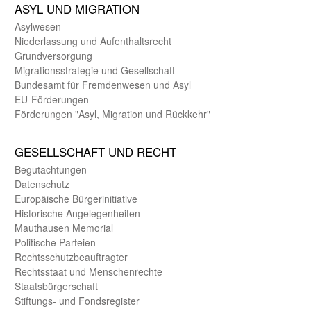
ASYL UND MIGRA­TION
Asyl­wesen
Nieder­lassung und Aufent­halts­recht
Grund­versorgung
Migrations­strategie und Gesell­schaft
Bundes­amt für Fremden­wesen und Asyl
EU-Förde­rungen
Förderungen "Asyl, Migration und Rückkehr"
GE­SELL­SCHAFT UND RECHT
Begut­achtungen
Daten­schutz
Europäische Bürger­initiative
Historische Angelegen­heiten
Mauthausen Memorial
Politische Parteien
Rechts­schutz­beauftragter
Rechts­staat und Menschen­rechte
Staats­bürger­schaft
Stiftungs- und Fonds­register