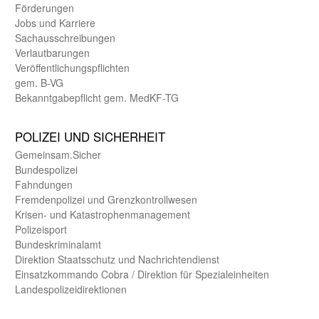
Förderungen
Jobs und Karriere
Sachaus­schreibungen
Verlautbarungen
Veröffentlichungspflichten
gem. B-VG
Bekanntgabepflicht gem. MedKF-TG
POLIZEI UND SICHER­HEIT
Gemein­sam.Sicher
Bundes­polizei
Fahndungen
Fremdenpolizei und Grenzkontrollwesen
Krisen- und Katastrophen­management
Polizeisport
Bundes­kriminal­amt
Direktion Staats­schutz und Nach­richten­dienst
Einsatz­kommando Cobra / Direktion für Spezialeinheiten
Landes­polizei­direk­tionen